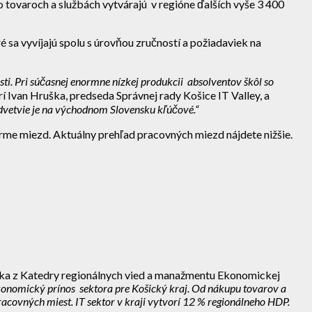
tovaroch a službách vytvárajú v regióne ďalších vyše 3 400
 sa vyvíjajú spolu s úrovňou zručností a požiadaviek na
sti. Pri súčasnej enormne nízkej produkcii absolventov škôl so
 Ivan Hruška, predseda Správnej rady Košice IT Valley, a
 odvetvie je na východnom Slovensku kľúčové.“
orme miezd. Aktuálny prehľad pracovných miezd nájdete nižšie.
ka z Katedry regionálnych vied a manažmentu Ekonomickej
ekonomický prínos sektora pre Košický kraj. Od nákupu tovarov a
racovných miest. IT sektor v kraji vytvorí 12 % regionálneho HDP.