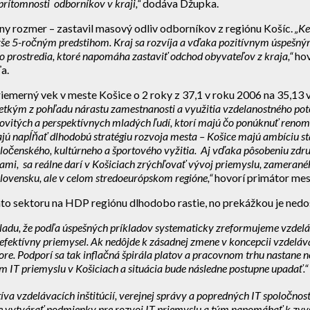
 prítomnosti odborníkov v kraji,“
dodáva Džupka.
ny rozmer – zastavil masový odliv odborníkov z regiónu Košíc.
„Ke
yše 5-ročným predstihom. Kraj sa rozvíja a vďaka pozitívnym úspešným p
ho prostredia, ktoré napomáha zastaviť odchod obyvateľov z kraja,“
hov
a.
iemerný vek v meste Košice o 2 roky z 37,1 v roku 2006 na 35,13 
ovšetkým z pohľadu nárastu zamestnanosti a využitia vzdelanostného p
covitých a perspektívnych mladých ľudí, ktorí majú čo ponúknuť re
apĺňať dlhodobú stratégiu rozvoja mesta – Košice majú ambíciu stať 
spoločenského, kultúrneho a športového vyžitia. Aj vďaka pôsobeniu zd
ami, sa reálne darí v Košiciach zrýchľovať vývoj priemyslu, zamerané
lovensku, ale v celom stredoeurópskom regióne,“
hovorí primátor mes
hto sektoru na HDP regiónu dlhodobo rastie, no prekážkou je nedo
adu, že podľa úspešných príkladov systematicky zreformujeme vzdeláva
fektívny priemysel. Ak nedôjde k zásadnej zmene v koncepcii vzdeláva
tore. Podporí sa tak inflačná špirála platov a pracovnom trhu nastane 
m IT priemyslu v Košiciach a situácia bude následne postupne upadať.
íva vzdelávacích inštitúcií, verejnej správy a popredných IT spoločnos
je vytvárať podmienky pre rozvoj IT priemyslu a tým napomáhať k zvy