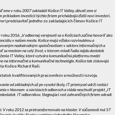
ď sme v roku 2007 zakladali Košice IT Valley, dávali sme si
ríkladom investícií týchto firiem prichádzajú ďalší noví investori.
orí predstaviteľ jedného zo zakladajúcich členov Košice IT
v roku 2016.
„V odbornej verejnosti sa o Košiciach začína hovoriť ako
otenciálu v našom meste. Košice majú vďaka rozvinutému a
nomovaným nadnárodným spoločnostiam v sektore informačných a
sa mestom na celý život, v ktorom mladí ľudia nájdu dostatok
ruženia IT Valley, ktoré vytvára komunikačnú platformu medzi
ho na informačné a komunikačné technológie. Košice tak získavajú
ta Košice Richard Raši.
statok kvalifikovaných pracovníkov a možnosti rozvoja.
nie od základných až po vysoké školy, IT priemysel udrží rastúci
nia v hlavnom a súvisiacich odboroch a vláda neschváli projekt „IT
nedostatok IT odborníkov. Stagnujúci rast zahraničných firiem odradí
“
tí. V roku 2012 sa pretransformovalo na klaster. V súčasnosti má 57
šovaniu kvality života v regióne východného Slovenska.