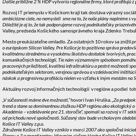
Ďalšie približne 2 % HDP vytvoria regionálne firmy, ktoré profitujú z
Rozvoj IT priemyslu v Košickom kraji tak dostáva výrazný sociál
ambiciózne ciele, no nemysleli sme na to, že naše plány naplníme s v
Dôležité je aj to, že tak podporujeme rozvoj podnikateľsky priaznivé
Valley, predseda Košického samosprávneho kraja Zdenko Trebuľ
Mesto preukázateľne omladlo. Za ostatných 10 rokov sa znížil pr
o európskom Silicon Valley. Pre Košice je to pozitívna správa pred
kvalitnému strednému a vysokému školstvu dostatok tvorivých, pra
komunikačných technológií. Tie nám významným spôsobom pomáhajú n
pracovných príležitostí, kvalitnú infraštruktúru a pestré možnosti 
podnikateľským sektorom, verejnou správou a vzdelávacími inštitúci
náskok a progresívnu profiláciu nielen vo vzťahu k iným mestám na S
Aktuálny rozvoj informačných technológií v regióne a podiel to
„V súčasnosti máme dve možnosti,“
hovorí Ivan Hruška.
„Za predpokl
trend a stane sa dominantnou zložkou HDP regiónu ako ekologický a e
Akadémia – vzdelávanie pre 21. storočie“, spomalí sa rozvoj v IT sek
od príchodu nové spoločnosti. Súčasný stav bude vrcholovým období
Košice IT Valley z.p.o.
Združenie Košice IT Valley vzniklo v marci 2007 ako spoločná iniciat
členov a 3 sympatizantov. Hlavným cieľom klastra Košice IT Valley 