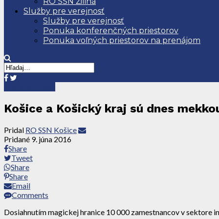
RO SSN Žilina
Služby pre verejnosť
Služby pre verejnosť
Ponuka konferenčných priestorov
Ponuka voľných priestorov na prenájom
Tlačové správy
Košice a Košický kraj sú dnes mekko
Pridal
RO SSN Košice
Pridané
9. júna 2016
Share
Tweet
Share
Share
Email
Comments
Dosiahnutím magickej hranice 10 000 zamestnancov v sektore in