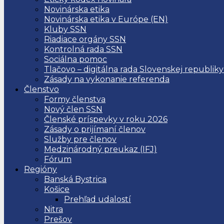
Novinárska etika
Novinárska etika v Európe (EN)
Kluby SSN
Riadiace orgány SSN
Kontrolná rada SSN
Sociálna pomoc
Tlačovo – digitálna rada Slovenskej republiky
Zásady na vykonanie referenda
Členstvo
Formy členstva
Nový člen SSN
Členské príspevky v roku 2026
Zásady o prijímaní členov
Služby pre členov
Medzinárodný preukaz (IFJ)
Fórum
Regióny
Banská Bystrica
Košice
Prehľad udalostí
Nitra
Prešov