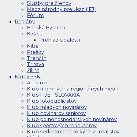
Služby pre členov
Medzinárodný preukaz (IFJ)
Fórum
Regióny
Banská Bystrica
Košice
Prehľad udalostí
Nitra
Prešov
Trenčín
Trnava
Žilina
Kluby SSN
A – klub
Klub firemných a regionálnych médií
Klub FIJET SLOVAKIA
Klub fotopublicistov
Klub mladých novinárov
Klub novinárov seniorov
Klub poľnohospodárskych novinárov
Klub športových redaktorov
Klub vedeckotechnických žurnalistov