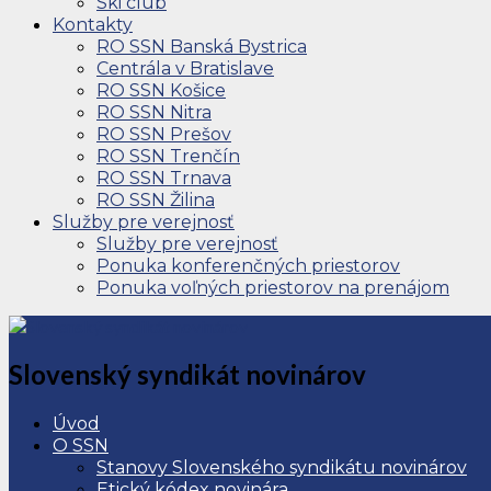
Ski club
Kontakty
RO SSN Banská Bystrica
Centrála v Bratislave
RO SSN Košice
RO SSN Nitra
RO SSN Prešov
RO SSN Trenčín
RO SSN Trnava
RO SSN Žilina
Služby pre verejnosť
Služby pre verejnosť
Ponuka konferenčných priestorov
Ponuka voľných priestorov na prenájom
Slovenský syndikát novinárov
Úvod
O SSN
Stanovy Slovenského syndikátu novinárov
Etický kódex novinára