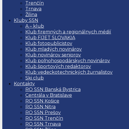
Trenčín
Trnava
Žilina
Kluby SSN
A – klub
Klub firemných a regionálnych médií
Klub FIJET SLOVAKIA
Klub fotopublicistov
Klub mladých novinárov
Klub novinárov seniorov
Klub poľnohospodárskych novinárov
Klub športových redaktorov
Klub vedeckotechnických žurnalistov
Ski club
Kontakty
RO SSN Banská Bystrica
Centrála v Bratislave
RO SSN Košice
RO SSN Nitra
RO SSN Prešov
RO SSN Trenčín
RO SSN Trnava