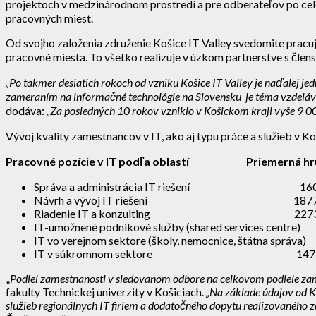
projektoch v medzinárodnom prostredí a pre odberateľov po celo
pracovných miest.
Od svojho založenia združenie Košice IT Valley svedomite pracuje
pracovné miesta. To všetko realizuje v úzkom partnerstve s člen
„Po takmer desiatich rokoch od vzniku Košice IT Valley je naďalej jed
zameraním na informačné technológie na Slovensku je téma vzdelávani
dodáva:
„Za posledných 10 rokov vzniklo v Košickom kraji vyše 9 0
Vývoj kvality zamestnancov v IT, ako aj typu práce a služieb v 
Pracovné pozície v IT podľa oblastí Priemerná hru
Správa a administrácia IT riešení 16
Návrh a vývoj IT riešení 187
Riadenie IT a konzulting 227
IT-umožnené podnikové služby (shared services centr
IT vo verejnom sektore (školy, nemocnice, štátna správ
IT v súkromnom sektore 147
„
Podiel zamestnanosti v sledovanom odbore na celkovom podiele zame
fakulty Technickej univerzity v Košiciach.
„Na základe údajov od K
služieb regionálnych IT firiem a dodatočného dopytu realizovaného z