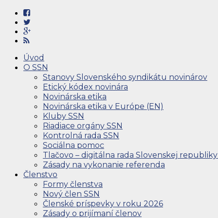
Úvod
O SSN
Stanovy Slovenského syndikátu novinárov
Etický kódex novinára
Novinárska etika
Novinárska etika v Európe (EN)
Kluby SSN
Riadiace orgány SSN
Kontrolná rada SSN
Sociálna pomoc
Tlačovo – digitálna rada Slovenskej republiky
Zásady na vykonanie referenda
Členstvo
Formy členstva
Nový člen SSN
Členské príspevky v roku 2026
Zásady o prijímaní členov