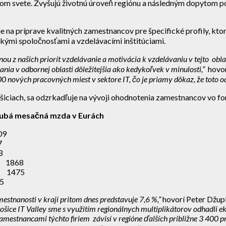
m svete. Zvyšujú životnú úroveň regiónu a následným dopytom po 
 na príprave kvalitných zamestnancov pre špecifické profily, ktoré
skými spoločnosťami a vzdelávacími inštitúciami.
nou z našich priorít vzdelávanie a motivácia k vzdelávaniu v tejto obla
a v odbornej oblasti dôležitejšia ako kedykoľvek v minulosti,”
hovorí
00 nových pracovných miest v sektore IT, čo je priamy dôkaz, že toto
Košiciach, sa odzrkadľuje na vývoji ohodnotenia zamestnancov vo f
bá mesačná mzda v Eurách
09
7
3
e) 1868
a) 1475
5
stnanosti v kraji pritom dnes predstavuje 7,6 %,”
hovorí Peter Džup
ošice IT Valley sme s využitím regionálnych multiplikátorov odhadli 
amestnancami týchto firiem závisí v regióne ďalších približne 3 400 p