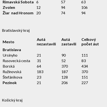
Rimavská Sobota
6
57
63
Zvolen
12
94
106
Žiar nad Hronom
20
74
94
Bratislavský kraj
Autá
Autá
Celkový
Mesto
nezastavili
zastavili
počet áut
Bratislava
Ursínyho
21
90
111
Rusovecká cesta
31
52
83
Borská
64
370
434
Ružinovská
183
187
370
Štefánikova
23
128
151
Pezinok
21
206
227
Košický kraj