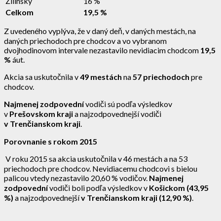
Žilinský
16 %
Celkom
19,5 %
Z uvedeného vyplýva, že v daný deň, v daných mestách, na
daných priechodoch pre chodcov a vo vybranom
dvojhodinovom intervale nezastavilo nevidiacim chodcom
19,5
%
áut.
Akcia sa uskutočnila v
49 mestách
na
57 priechodoch
pre
chodcov.
Najmenej zodpovední
vodiči sú podľa výsledkov
v
Prešovskom kraji
a najzodpovednejší vodiči
v Trenčianskom kraji
.
Porovnanie s rokom 2015
V roku 2015 sa akcia uskutočnila v 46 mestách a na 53
priechodoch pre chodcov. Nevidiacemu chodcovi s bielou
palicou vtedy nezastavilo 20,60 % vodičov.
Najmenej
zodpovední
vodiči boli podľa výsledkov v
Košickom (43,95
%)
a najzodpovednejší
v Trenčianskom kraji (12,90 %)
.