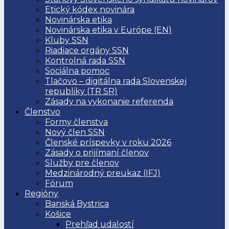
Etický kódex novinára
Novinárska etika
Novinárska etika v Európe (EN)
Kluby SSN
Riadiace orgány SSN
Kontrolná rada SSN
Sociálna pomoc
Tlačovo – digitálna rada Slovenskej
republiky (TR SR)
Zásady na vykonanie referenda
Členstvo
Formy členstva
Nový člen SSN
Členské príspevky v roku 2026
Zásady o prijímaní členov
Služby pre členov
Medzinárodný preukaz (IFJ)
Fórum
Regióny
Banská Bystrica
Košice
Prehľad udalostí