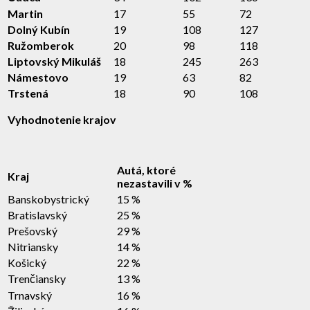
Martin
17
55
72
Dolný Kubín
19
108
127
Ružomberok
20
98
118
Liptovský Mikuláš
18
245
263
Námestovo
19
63
82
Trstená
18
90
108
Vyhodnotenie krajov
Autá, ktoré
Kraj
nezastavili v %
Banskobystrický
15 %
Bratislavský
25 %
Prešovský
29 %
Nitriansky
14 %
Košický
22 %
Trenčiansky
13 %
Trnavský
16 %