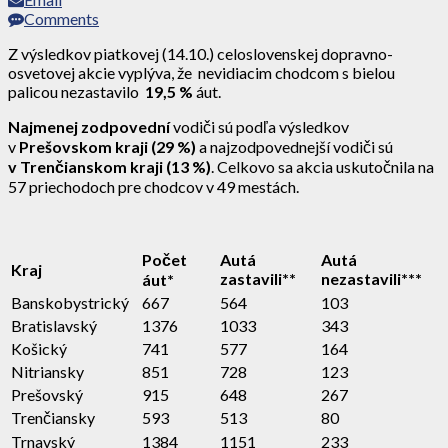
Comments
Z výsledkov piatkovej (14.10.) celoslovenskej dopravno-
osvetovej akcie vyplýva, že nevidiacim chodcom s bielou
palicou nezastavilo
19,5 %
áut.
Najmenej zodpovední
vodiči sú podľa výsledkov
v
Prešovskom kraji (29 %)
a najzodpovednejší vodiči sú
v Trenčianskom kraji (13 %)
. Celkovo sa akcia uskutočnila na
57 priechodoch pre chodcov v 49 mestách.
Počet
Autá
Autá
Kraj
zastavili**
nezastavili***
áut*
Banskobystrický
667
564
103
Bratislavský
1376
1033
343
Košický
741
577
164
Nitriansky
851
728
123
Prešovský
915
648
267
Trenčiansky
593
513
80
Trnavský
1384
1151
233