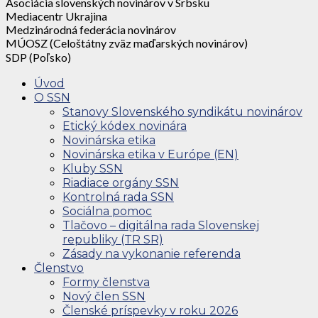
Asociácia slovenských novinárov v Srbsku
Mediacentr Ukrajina
Medzinárodná federácia novinárov
MÚOSZ (Celoštátny zväz maďarských novinárov)
SDP (Poľsko)
Úvod
O SSN
Stanovy Slovenského syndikátu novinárov
Etický kódex novinára
Novinárska etika
Novinárska etika v Európe (EN)
Kluby SSN
Riadiace orgány SSN
Kontrolná rada SSN
Sociálna pomoc
Tlačovo – digitálna rada Slovenskej
republiky (TR SR)
Zásady na vykonanie referenda
Členstvo
Formy členstva
Nový člen SSN
Členské príspevky v roku 2026