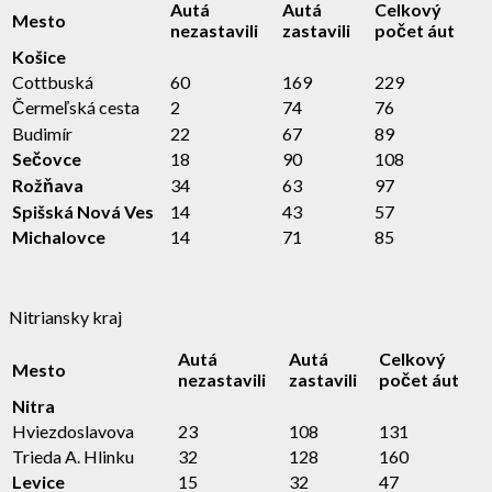
Autá
Autá
Celkový
Mesto
nezastavili
zastavili
počet áut
Košice
Cottbuská
60
169
229
Čermeľská cesta
2
74
76
Budimír
22
67
89
Sečovce
18
90
108
Rožňava
34
63
97
Spišská Nová Ves
14
43
57
Michalovce
14
71
85
Nitriansky kraj
Autá
Autá
Celkový
Mesto
nezastavili
zastavili
počet áut
Nitra
Hviezdoslavova
23
108
131
Trieda A. Hlinku
32
128
160
Levice
15
32
47