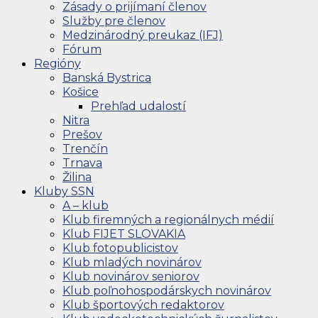
Zásady o prijímaní členov
Služby pre členov
Medzinárodný preukaz (IFJ)
Fórum
Regióny
Banská Bystrica
Košice
Prehľad udalostí
Nitra
Prešov
Trenčín
Trnava
Žilina
Kluby SSN
A – klub
Klub firemných a regionálnych médií
Klub FIJET SLOVAKIA
Klub fotopublicistov
Klub mladých novinárov
Klub novinárov seniorov
Klub poľnohospodárskych novinárov
Klub športových redaktorov