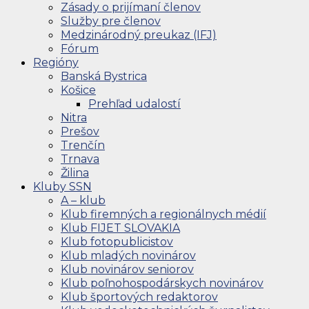
Zásady o prijímaní členov
Služby pre členov
Medzinárodný preukaz (IFJ)
Fórum
Regióny
Banská Bystrica
Košice
Prehľad udalostí
Nitra
Prešov
Trenčín
Trnava
Žilina
Kluby SSN
A – klub
Klub firemných a regionálnych médií
Klub FIJET SLOVAKIA
Klub fotopublicistov
Klub mladých novinárov
Klub novinárov seniorov
Klub poľnohospodárskych novinárov
Klub športových redaktorov