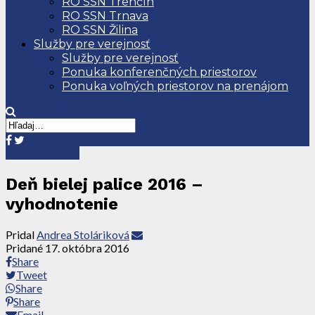
RO SSN Trenčín
RO SSN Trnava
RO SSN Žilina
Služby pre verejnosť
Služby pre verejnosť
Ponuka konferenčných priestorov
Ponuka voľných priestorov na prenájom
Tlačové správy
Deň bielej palice 2016 –
vyhodnotenie
Pridal
Andrea Stoláriková
Pridané
17. októbra 2016
Share
Tweet
Share
Share
Email