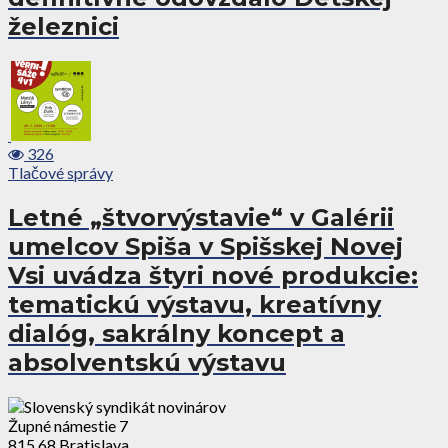
železnici
326
Tlačové správy
Letné „štvorvýstavie“ v Galérii
umelcov Spiša v Spišskej Novej
Vsi uvádza štyri nové produkcie:
tematickú výstavu, kreatívny
dialóg, sakrálny koncept a
absolventskú výstavu
Župné námestie 7
815 68 Bratislava