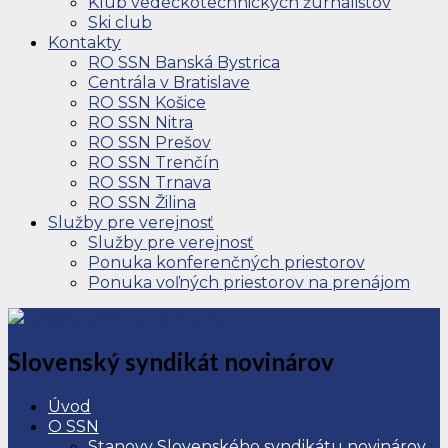
Klub vedeckotechnických žurnalistov
Ski club
Kontakty
RO SSN Banská Bystrica
Centrála v Bratislave
RO SSN Košice
RO SSN Nitra
RO SSN Prešov
RO SSN Trenčín
RO SSN Trnava
RO SSN Žilina
Služby pre verejnosť
Služby pre verejnosť
Ponuka konferenčných priestorov
Ponuka voľných priestorov na prenájom
Slovenský syndikát novinárov
Úvod
O SSN
Stanovy Slovenského syndikátu novinárov