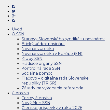
Úvod
O SSN
Stanovy Slovenského syndikátu novinárov
Etický kódex novinára
Novinárska etika
Novinárska etika v Európe (EN)
Kluby SSN
Riadiace orgány SSN
Kontrolná rada SSN
Sociálna pomoc
Tlačovo – digitálna rada Slovenskej
republiky (TR SR)
Zásady na vykonanie referenda
Členstvo
Formy členstva
Nový člen SSN
Členské príspevky v roku 2026