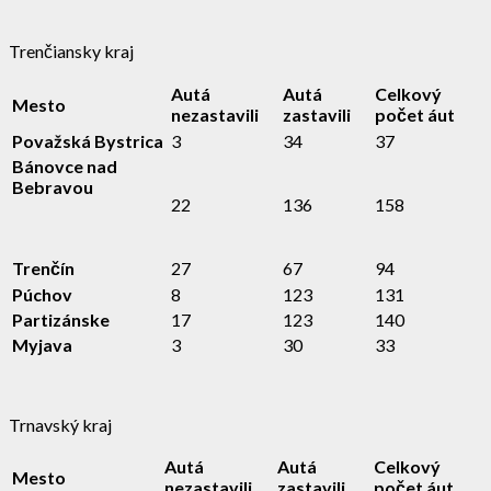
Trenčiansky kraj
Autá
Autá
Celkový
Mesto
nezastavili
zastavili
počet áut
Považská Bystrica
3
34
37
Bánovce nad
Bebravou
22
136
158
Trenčín
27
67
94
Púchov
8
123
131
Partizánske
17
123
140
Myjava
3
30
33
Trnavský kraj
Autá
Autá
Celkový
Mesto
nezastavili
zastavili
počet áut