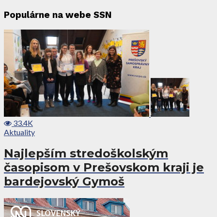
Populárne na webe SSN
33.4K
Aktuality
Najlepším stredoškolským
časopisom v Prešovskom kraji je
bardejovský Gymoš