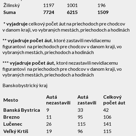
Žilinský
1197
1001
196
Suma
7724
6215
1509
* vyjadruje
celkový počet áut na priechodoch pre chodcov
v danom kraji, vo vybraných mestách, priechodoch a hodinách
** vyjadruje počet áut
, ktoré zastavili nevidiacemu
figurantovi na priechodoch pre chodcov v danom kraji, vo
vybraných mestách, priechodoch a hodinách
*** vyjadruje počet áut,
ktoré nezastavili nevidiacemu
figurantovi na priechodoch pre chodcov v danom kraji, vo
vybraných mestách, priechodoch a hodinách
Banskobystrický kraj
Autá
Autá
Celkový
Mesto
nezastavili
zastavili
počet áut
Banská Bystrica
9
33
42
Brezno
11
95
106
Lučenec
26
115
141
Veľký Krtíš
19
96
115