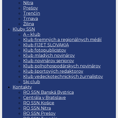
Nitra
Prešov
Trenčín
Trnava
Žilina
Kluby SSN
A – klub
Klub firemných a regionálnych médií
Klub FIJET SLOVAKIA
Klub fotopublicistov
Klub mladých novinárov
Klub novinárov seniorov
Klub poľnohospodárskych novinárov
Klub športových redaktorov
Klub vedeckotechnických žurnalistov
Ski club
Kontakty
RO SSN Banská Bystrica
Centrála v Bratislave
RO SSN Košice
RO SSN Nitra
RO SSN Prešov