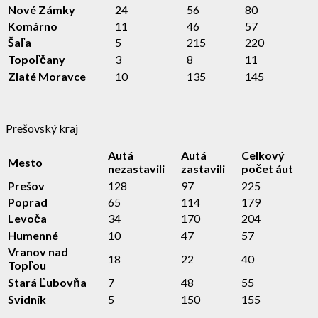
Nové Zámky
24
56
80
Komárno
11
46
57
Šaľa
5
215
220
Topoľčany
3
8
11
Zlaté Moravce
10
135
145
Prešovský kraj
Autá
Autá
Celkový
Mesto
nezastavili
zastavili
počet áut
Prešov
128
97
225
Poprad
65
114
179
Levoča
34
170
204
Humenné
10
47
57
Vranov nad
18
22
40
Topľou
Stará Ľubovňa
7
48
55
Svidník
5
150
155