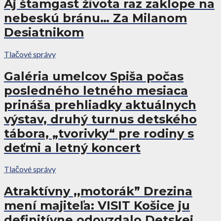
Aj štamgast života raz zaklope na
nebeskú bránu… Za Milanom
Desiatnikom
Tlačové správy
Galéria umelcov Spiša počas
posledného letného mesiaca
prináša prehliadky aktuálnych
výstav, druhý turnus detského
tábora, „tvorivky“ pre rodiny s
deťmi a letný koncert
Tlačové správy
Atraktívny ,,motorák” Drezina
mení majiteľa: VISIT Košice ju
definitívne odovzdalo Detskej