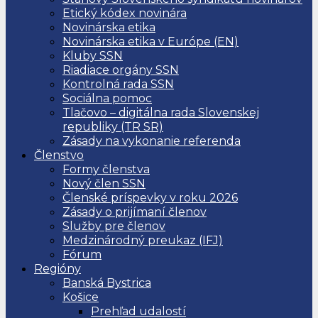
Etický kódex novinára
Novinárska etika
Novinárska etika v Európe (EN)
Kluby SSN
Riadiace orgány SSN
Kontrolná rada SSN
Sociálna pomoc
Tlačovo – digitálna rada Slovenskej
republiky (TR SR)
Zásady na vykonanie referenda
Členstvo
Formy členstva
Nový člen SSN
Členské príspevky v roku 2026
Zásady o prijímaní členov
Služby pre členov
Medzinárodný preukaz (IFJ)
Fórum
Regióny
Banská Bystrica
Košice
Prehľad udalostí