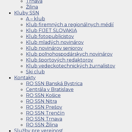
Trnava
Žilina
Kluby SSN
A – klub
Klub firemných a regionálnych médií
Klub FIJET SLOVAKIA
Klub fotopublicistov
Klub mladých novinárov
Klub novinárov seniorov
Klub poľnohospodárskych novinárov
Klub športových redaktorov
Klub vedeckotechnických žurnalistov
Ski club
Kontakty
RO SSN Banská Bystrica
Centrála v Bratislave
RO SSN Košice
RO SSN Nitra
RO SSN Prešov
RO SSN Trenčín
RO SSN Trnava
RO SSN Žilina
Služby pre verejnosť