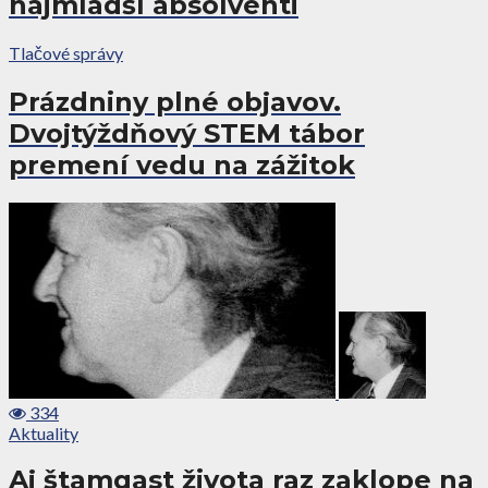
najmladší absolventi
Tlačové správy
Prázdniny plné objavov.
Dvojtýždňový STEM tábor
premení vedu na zážitok
334
Aktuality
Aj štamgast života raz zaklope na