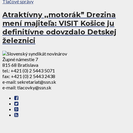
Tlačové správy
Atraktívny ,,motorák” Drezina
mení majiteľa: VISIT Košice ju
definitívne odovzdalo Detskej
železnici
Župné námestie 7
815 68 Bratislava
tel.: +421 (0) 2 5443 5071
fax: +421 (0) 2 5443 2438
e-mail: sekretariat@ssn.sk
e-mail: tlacovky@ssn.sk