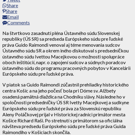
Share
Share
Email
Comments
Na štvrtkovo zasadnutí pléna Ústavného súdu Slovenskej
republiky (ÚS SR) sa predseda Európskeho súdu pre ľudské
práva Guido Raimondi venoval aj téme menovania sudcov
Ústavného súdu SR a okrem iného diskutoval s predsedníčkou
ústavného súdu Ivettou Macejkovou o možnosti spolupráce
oboch inštitúcií, napr. o zapojení sudcov a súdnych poradcov
ústavného súdu do programu pracovných pobytov v Kancelárii
Európskeho súdu pre ľudské práva.
V piatok sa Guido Raimondi zúčastnil prehliadky historického
centra Košíc a na jeho počesť bola pri Dóme sv. Alžbety
osadená pamätná dlaždica na Chodníku slávy. Následne ho v
spoločnosti predsedníčky ÚS SR Ivetty Macejkovej a sudkyne
Európskeho súdu pre ľudské práva za Slovenskú republiku
Aleny Poláčkovej prijal v Historickej radnici primátor mesta
Košice Richard Raši. Po stretnutí s primátorom sa oficiálna
návšteva predsedu Európskeho súdu pre ľudské práva Guida
Raimondiho v Košiciach skončila.