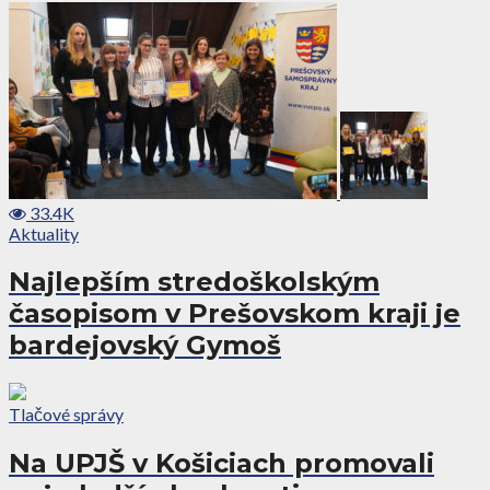
33.4K
Aktuality
Najlepším stredoškolským
časopisom v Prešovskom kraji je
bardejovský Gymoš
Tlačové správy
Na UPJŠ v Košiciach promovali