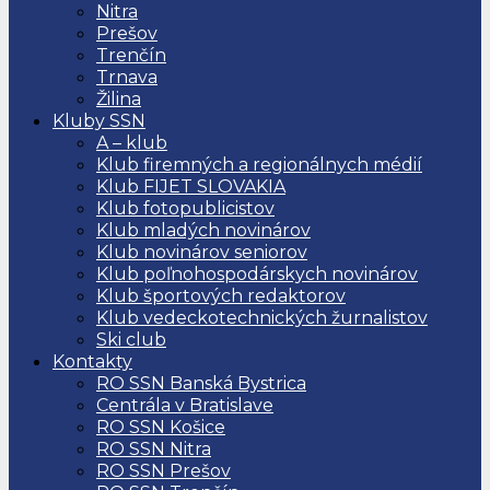
Nitra
Prešov
Trenčín
Trnava
Žilina
Kluby SSN
A – klub
Klub firemných a regionálnych médií
Klub FIJET SLOVAKIA
Klub fotopublicistov
Klub mladých novinárov
Klub novinárov seniorov
Klub poľnohospodárskych novinárov
Klub športových redaktorov
Klub vedeckotechnických žurnalistov
Ski club
Kontakty
RO SSN Banská Bystrica
Centrála v Bratislave
RO SSN Košice
RO SSN Nitra
RO SSN Prešov