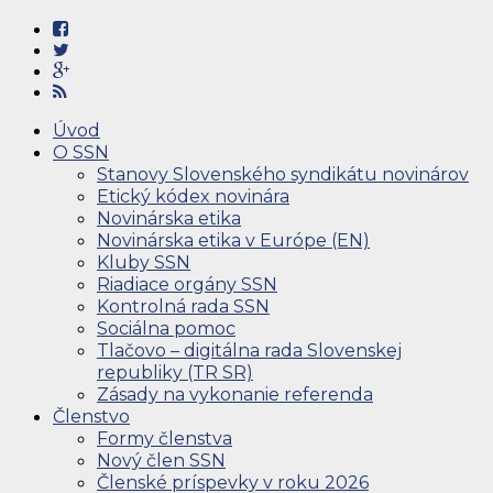
Úvod
O SSN
Stanovy Slovenského syndikátu novinárov
Etický kódex novinára
Novinárska etika
Novinárska etika v Európe (EN)
Kluby SSN
Riadiace orgány SSN
Kontrolná rada SSN
Sociálna pomoc
Tlačovo – digitálna rada Slovenskej
republiky (TR SR)
Zásady na vykonanie referenda
Členstvo
Formy členstva
Nový člen SSN
Členské príspevky v roku 2026