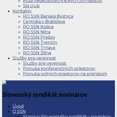
Klub vedeckotechnických žurnalistov
Ski club
Kontakty
RO SSN Banská Bystrica
Centrála v Bratislave
RO SSN Košice
RO SSN Nitra
RO SSN Prešov
RO SSN Trenčín
RO SSN Trnava
RO SSN Žilina
Služby pre verejnosť
Služby pre verejnosť
Ponuka konferenčných priestorov
Ponuka voľných priestorov na prenájom
Slovenský syndikát novinárov
Úvod
O SSN
Stanovy Slovenského syndikátu novinárov