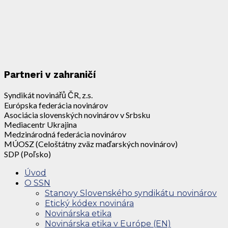
Partneri v zahraničí
Syndikát novinářů ČR, z.s.
Európska federácia novinárov
Asociácia slovenských novinárov v Srbsku
Mediacentr Ukrajina
Medzinárodná federácia novinárov
MÚOSZ (Celoštátny zväz maďarských novinárov)
SDP (Poľsko)
Úvod
O SSN
Stanovy Slovenského syndikátu novinárov
Etický kódex novinára
Novinárska etika
Novinárska etika v Európe (EN)