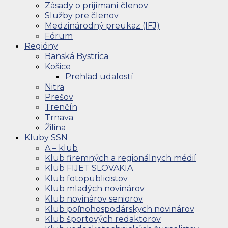
Zásady o prijímaní členov
Služby pre členov
Medzinárodný preukaz (IFJ)
Fórum
Regióny
Banská Bystrica
Košice
Prehľad udalostí
Nitra
Prešov
Trenčín
Trnava
Žilina
Kluby SSN
A – klub
Klub firemných a regionálnych médií
Klub FIJET SLOVAKIA
Klub fotopublicistov
Klub mladých novinárov
Klub novinárov seniorov
Klub poľnohospodárskych novinárov
Klub športových redaktorov