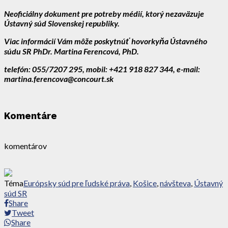
Neoficiálny dokument pre potreby médií, ktorý nezaväzuje
Ústavný súd Slovenskej republiky.
Viac informácií Vám môže poskytnúť
hovorkyňa Ústavného
súdu SR PhDr. Martina Ferencová, PhD.
telefón: 055/7207 295, mobil: +421 918 827 344, e-mail:
martina.ferencova@concourt.sk
Komentáre
komentárov
Téma
Európsky súd pre ľudské práva
,
Košice
,
návšteva
,
Ústavný
súd SR
Share
Tweet
Share