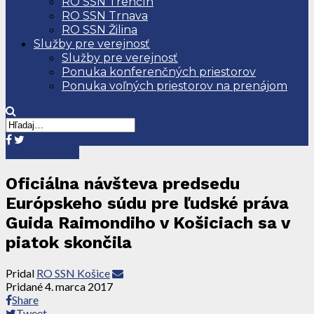
RO SSN Trenčín
RO SSN Trnava
RO SSN Žilina
Služby pre verejnosť
Služby pre verejnosť
Ponuka konferenčných priestorov
Ponuka voľných priestorov na prenájom
Tlačové správy
Oficiálna návšteva predsedu
Európskeho súdu pre ľudské práva
Guida Raimondiho v Košiciach sa v
piatok skončila
Pridal
RO SSN Košice
Pridané
4. marca 2017
Share
Tweet