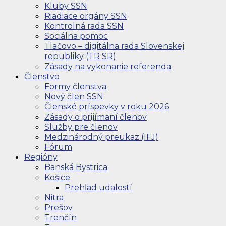
Kluby SSN
Riadiace orgány SSN
Kontrolná rada SSN
Sociálna pomoc
Tlačovo – digitálna rada Slovenskej
republiky (TR SR)
Zásady na vykonanie referenda
Členstvo
Formy členstva
Nový člen SSN
Členské príspevky v roku 2026
Zásady o prijímaní členov
Služby pre členov
Medzinárodný preukaz (IFJ)
Fórum
Regióny
Banská Bystrica
Košice
Prehľad udalostí
Nitra
Prešov
Trenčín