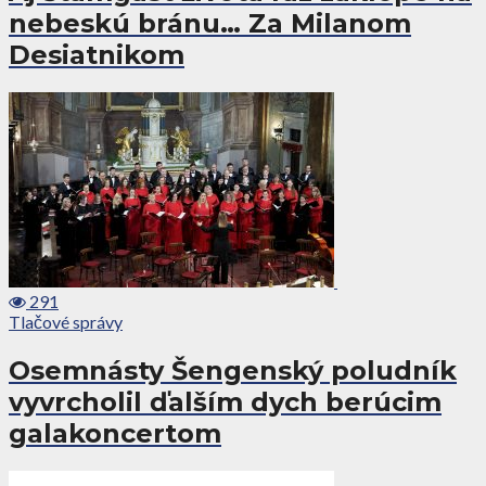
nebeskú bránu… Za Milanom
Desiatnikom
291
Tlačové správy
Osemnásty Šengenský poludník
vyvrcholil ďalším dych berúcim
galakoncertom