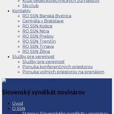
Klub vedeckotechnických žurnalistov
Ski club
Kontakty
RO SSN Banská Bystrica
Centrála v Bratislave
RO SSN Košice
RO SSN Nitra
RO SSN Prešov
RO SSN Trenčín
RO SSN Trnava
RO SSN Žilina
Služby pre verejnosť
Služby pre verejnosť
Ponuka konferenčných priestorov
Ponuka voľných priestorov na prenájom
Slovenský syndikát novinárov
Úvod
O SSN
Stanovy Slovenského syndikátu novinárov