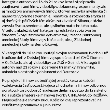
kategória autorov od 16 do 21 rokov, ktorá si pripravila
zaujímavé hrané filmy, videoklipy, dokumenty, experimenty, ale
aj množstvo animovaných filmov, ktorým nechýba myšlienka či
nápadité výtvarné stvárnenie. Tematika je rôznorodá a týka sa
aj dnešných pálčivých tém akými sú závislosť, šikana, otázka
zmyslu života, svedomia, ale aj silného materinského puta.
V tejto „mládežníckej“ kategórii predstavia svoju tvorbu
študenti Školy úžitkového výtvarníctva, Strednej súkromnej
umeleckej školy filmovej v Košiciach, ale aj Základnej
umeleckej školy na Bernolákovej.
V kategórii do 16 rokov upútajú svojou animovanou tvorbou už
tradične deti z Detskej filmovej spoločnosti pri CVČ Domino
v Košiciach, ale aj videoklipy zo ZUŠ v Gelnici. V kategórii
autorov nad 21 rokov si pozrieme tri snímky: hraný film,
animáciu a cestopisný dokument od 3 autorov.
Po projekcii filmov a obedňajšej prestávke sa uskutoční
vzdelávacia časť pozostávajúca z hodnotenia filmov odbornou
porotou, ktorá odporučí najlepšie diela na postup do krajského
kola súťaže amatérskej filmovej tvorby CINEAMA do Rožňavy.
Najúspešnejšie snímky budú Košický kraj reprezentovať na
celoštátnej prehliadke v júni v Nitre.