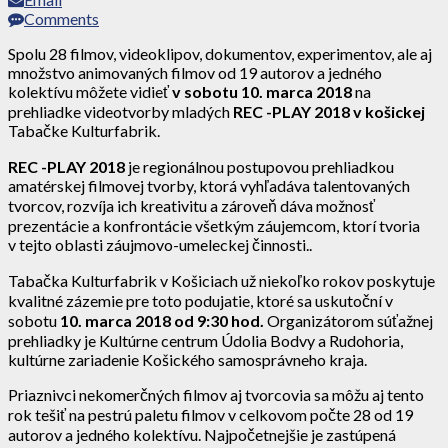
Comments
Spolu 28 filmov, videoklipov, dokumentov, experimentov, ale aj
množstvo animovaných filmov od 19 autorov a jedného
kolektívu môžete vidieť
v sobotu 10. marca 2018
na
prehliadke videotvorby mladých
REC -PLAY 2018
v košickej
Tabačke Kulturfabrik.
REC -PLAY 2018
je regionálnou postupovou prehliadkou
amatérskej filmovej tvorby, ktorá vyhľadáva talentovaných
tvorcov, rozvíja ich kreativitu a zároveň dáva možnosť
prezentácie a konfrontácie všetkým záujemcom, ktorí tvoria
v tejto oblasti záujmovo-umeleckej činnosti..
Tabačka Kulturfabrik v Košiciach už niekoľko rokov poskytuje
kvalitné zázemie pre toto podujatie, ktoré sa uskutoční v
sobotu
10. marca 2018 od 9:30 hod.
Organizátorom súťažnej
prehliadky je Kultúrne centrum Údolia Bodvy a Rudohoria,
kultúrne zariadenie Košického samosprávneho kraja.
Priaznivci nekomerčných filmov aj tvorcovia sa môžu aj tento
rok tešiť na pestrú paletu filmov v celkovom počte 28 od 19
autorov a jedného kolektívu. Najpočetnejšie je zastúpená