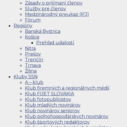
Zásady o prijímaní členov
Služby pre členov
Medzinárodný preukaz (IFJ)
Fórum
Regióny
Banská Bystrica
Košice
Prehľad udalostí
Nitra
Prešov
Trenčín
Trnava
Žilina
Kluby SSN
A – klub
Klub firemných a regionálnych médií
Klub FIJET SLOVAKIA
Klub fotopublicistov
Klub mladých novinárov
Klub novinárov seniorov
Klub poľnohospodárskych novinárov
Klub športových redaktorov