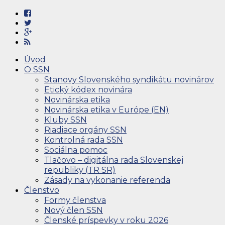
Úvod
O SSN
Stanovy Slovenského syndikátu novinárov
Etický kódex novinára
Novinárska etika
Novinárska etika v Európe (EN)
Kluby SSN
Riadiace orgány SSN
Kontrolná rada SSN
Sociálna pomoc
Tlačovo – digitálna rada Slovenskej
republiky (TR SR)
Zásady na vykonanie referenda
Členstvo
Formy členstva
Nový člen SSN
Členské príspevky v roku 2026