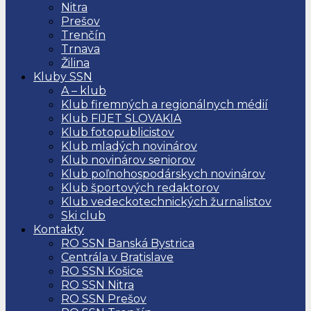
Nitra
Prešov
Trenčín
Trnava
Žilina
Kluby SSN
A – klub
Klub firemných a regionálnych médií
Klub FIJET SLOVAKIA
Klub fotopublicistov
Klub mladých novinárov
Klub novinárov seniorov
Klub poľnohospodárskych novinárov
Klub športových redaktorov
Klub vedeckotechnických žurnalistov
Ski club
Kontakty
RO SSN Banská Bystrica
Centrála v Bratislave
RO SSN Košice
RO SSN Nitra
RO SSN Prešov