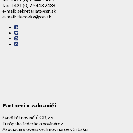
fax: +421 (0) 2 5443 2438
e-mail: sekretariat@ssn.sk
e-mail: tlacovky@ssn.sk
Partneri v zahraničí
Syndikát novinářů ČR, z.s.
Európska federácia novinárov
Asociácia slovenských novinárov v Srbsku