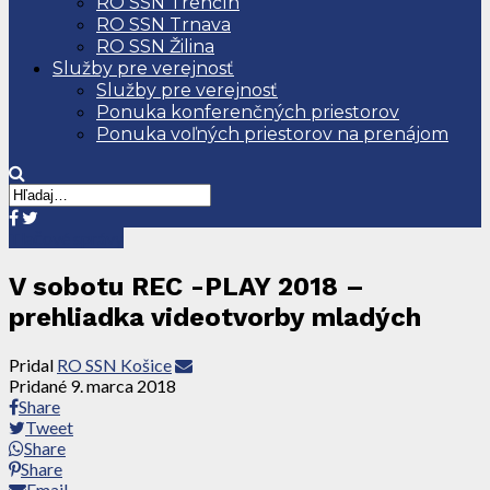
RO SSN Trenčín
RO SSN Trnava
RO SSN Žilina
Služby pre verejnosť
Služby pre verejnosť
Ponuka konferenčných priestorov
Ponuka voľných priestorov na prenájom
Tlačové správy
V sobotu REC -PLAY 2018 –
prehliadka videotvorby mladých
Pridal
RO SSN Košice
Pridané
9. marca 2018
Share
Tweet
Share
Share
Email