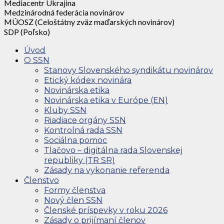
Mediacentr Ukrajina
Medzinárodná federácia novinárov
MÚOSZ (Celoštátny zväz maďarských novinárov)
SDP (Poľsko)
Úvod
O SSN
Stanovy Slovenského syndikátu novinárov
Etický kódex novinára
Novinárska etika
Novinárska etika v Európe (EN)
Kluby SSN
Riadiace orgány SSN
Kontrolná rada SSN
Sociálna pomoc
Tlačovo – digitálna rada Slovenskej
republiky (TR SR)
Zásady na vykonanie referenda
Členstvo
Formy členstva
Nový člen SSN
Členské príspevky v roku 2026
Zásady o prijímaní členov