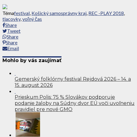
Téma
festival
,
Košický samosprávny kraj
,
REC -PLAY 2018
,
tlacovky
,
voľný čas
Share
Tweet
Share
Share
Email
Mohlo by vás zaujímať
Gemerský folklórny festival Rejdová 2026 – 14. a
15. august 2026
Prieskum Polis: 75 % Slovákov podporuje
podanie žaloby na Súdny dvor EÚ voči uvoľneniu
pravidiel pre nové GMO