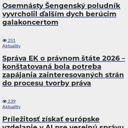
Osemnásty Šengenský poludník
vyvrcholil ďalším dych berúcim
galakoncertom
251
Aktuality
Správa EK o právnom štáte 2026 –
konštatovaná bola potreba
zapájania zainteresovaných strán
do procesu tvorby práva
239
Aktuality
Príležitosť získať európske
vzdelanie v AI pre verejnú správu