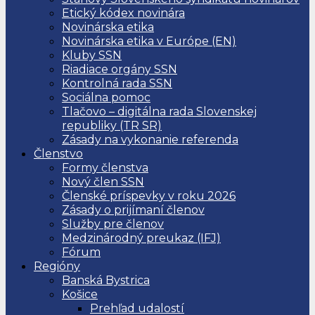
Etický kódex novinára
Novinárska etika
Novinárska etika v Európe (EN)
Kluby SSN
Riadiace orgány SSN
Kontrolná rada SSN
Sociálna pomoc
Tlačovo – digitálna rada Slovenskej
republiky (TR SR)
Zásady na vykonanie referenda
Členstvo
Formy členstva
Nový člen SSN
Členské príspevky v roku 2026
Zásady o prijímaní členov
Služby pre členov
Medzinárodný preukaz (IFJ)
Fórum
Regióny
Banská Bystrica
Košice
Prehľad udalostí