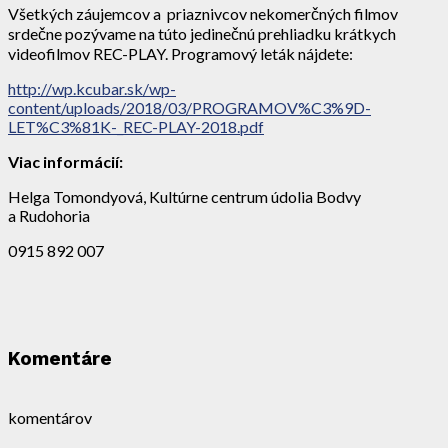
Všetkých záujemcov a priaznivcov nekomerčných filmov
srdečne pozývame na túto jedinečnú prehliadku krátkych
videofilmov REC-PLAY. Programový leták nájdete:
http://wp.kcubar.sk/wp-
content/uploads/2018/03/PROGRAMOV%C3%9D-
LET%C3%81K-_REC-PLAY-2018.pdf
Viac informácií:
Helga Tomondyová, Kultúrne centrum údolia Bodvy
a Rudohoria
0915 892 007
Komentáre
komentárov