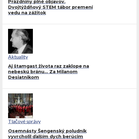
Prázdniny plné objavov.
Dvojtýždňový STEM tábor premení
vedu na zážitok
Aktuality
Aj štamgast života raz zaklope na
nebeskú bránu… Za Milanom
Desiatnikom
Tlačové správy
Osemnásty Šengenský poludník
vyvrcholil ďalším dych berúcim