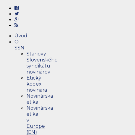
Úvod
O
SSN
Stanovy
Slovenského
syndikátu
novinárov
Etický
kódex
novinára
Novinárska
etika
Novinárska
etika
v
Európe
(EN)