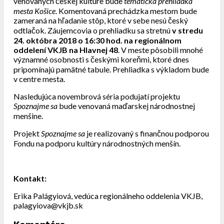
venovaných českej kultúre bude
tematická prehliadka
mesta Košice
. Komentovaná prechádzka mestom bude
zameraná na hľadanie stôp, ktoré v sebe nesú český
odtlačok. Záujemcovia o prehliadku sa stretnú
v stredu
24. októbra 2018 o 16:30 hod.
na regionálnom
oddelení VKJB na Hlavnej 48
. V meste pôsobili mnohé
významné osobnosti s českými koreňmi, ktoré dnes
pripomínajú pamätné tabule. Prehliadka s výkladom bude
v centre mesta.
Nasledujúca novembrová séria podujatí projektu
Spoznajme sa
bude venovaná maďarskej národnostnej
menšine.
Projekt
Spoznajme sa
je realizovaný s finančnou podporou
Fondu na podporu kultúry národnostných menšín.
Kontakt:
Erika Palágyiová, vedúca regionálneho oddelenia VKJB,
palagyiova@vkjb.sk