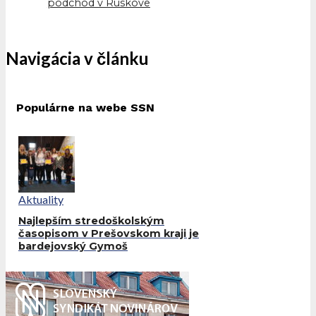
podchod v Ruskove
Navigácia v článku
Populárne na webe SSN
Aktuality
Najlepším stredoškolským
časopisom v Prešovskom kraji je
bardejovský Gymoš