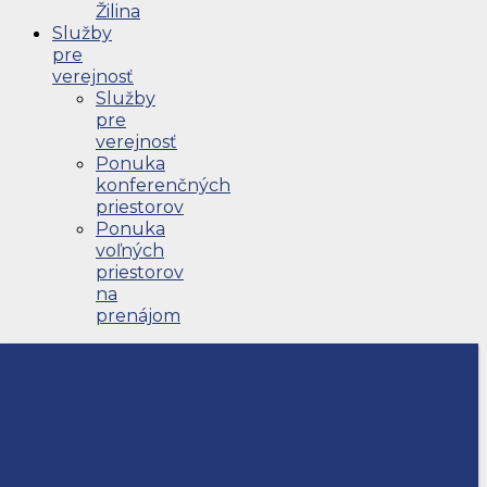
Žilina
Služby
pre
verejnosť
Služby
pre
verejnosť
Ponuka
konferenčných
priestorov
Ponuka
voľných
priestorov
na
prenájom