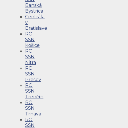
Banská
Bystrica
Centrála
v
Bratislave
RO
SSN
Košice
RO
SSN
Nitra
RO
SSN
Prešov
RO
SSN
Trenčín
RO
SSN
Trnava
RO
SSN