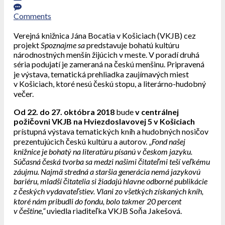
Comments
Verejná knižnica Jána Bocatia v Košiciach (VKJB) cez
projekt
Spoznajme sa
predstavuje bohatú kultúru
národnostných menšín žijúcich v meste. V poradí druhá
séria podujatí je zameraná na českú menšinu. Pripravená
je výstava, tematická prehliadka zaujímavých miest
v Košiciach, ktoré nesú českú stopu, a literárno-hudobný
večer.
Od 22. do 27. októbra
2018
bude
v centrálnej
požičovni VKJB na Hviezdoslavovej 5 v Košiciach
prístupná výstava tematických kníh a hudobných nosičov
prezentujúcich českú kultúru a autorov. „
Fond našej
knižnice je bohatý na literatúru písanú v českom jazyku.
Súčasná česká tvorba sa medzi našimi čitateľmi teší veľkému
záujmu. Najmä stredná a staršia generácia nemá jazykovú
bariéru, mladší čitatelia si žiadajú hlavne odborné publikácie
z českých vydavateľstiev. Vlani zo všetkých získaných kníh,
ktoré nám pribudli do fondu, bolo takmer 20 percent
v češtine,“
uviedla riaditeľka VKJB Soňa Jakešová.