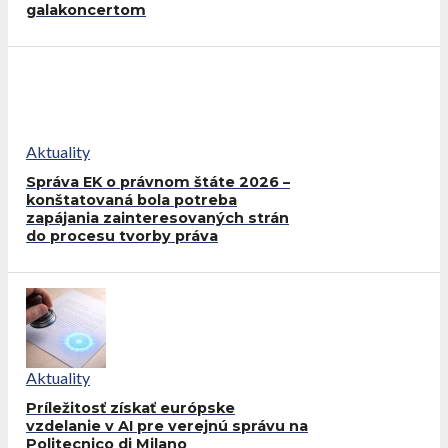
galakoncertom
Aktuality
Správa EK o právnom štáte 2026 –
konštatovaná bola potreba
zapájania zainteresovaných strán
do procesu tvorby práva
Aktuality
Príležitosť získať európske
vzdelanie v AI pre verejnú správu na
Politecnico di Milano