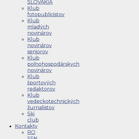
SLOVAKIA
Klub
fotopublicistov
Klub
mladých
novinárov
Klub
novinárov
seniorov
Klub
poľnohospodárskych
novinárov
Klub
športových
redaktorov
Klub
vedeckotechnických
žurnalistov
Ski
club
Kontakty
RO
SSN