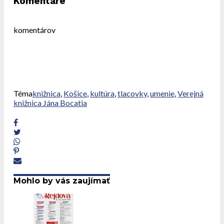
Komentáre
komentárov
Téma
knižnica
,
Košice
,
kultúra
,
tlacovky
,
umenie
,
Verejná
knižnica Jána Bocatia
Mohlo by vás zaujímať