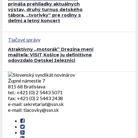
prináša prehliadky aktuálnych
výstav, druhý turnus detského
tábora, „tvorivky“ pre rodiny s
deťmi a letný koncert
Tlačové správy
Atraktívny ,,motorák” Drezina mení
majiteľa: VISIT Košice ju definitívne
odovzdalo Detskej železnici
Župné námestie 7
815 68 Bratislava
tel.: +421 (0) 2 5443 5071
fax: +421 (0) 2 5443 2438
e-mail: sekretariat@ssn.sk
e-mail: tlacovky@ssn.sk