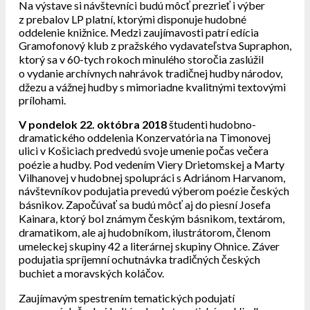
Na výstave si návštevníci budú môcť prezrieť i výber
z prebalov LP platní, ktorými disponuje hudobné
oddelenie knižnice. Medzi zaujímavosti patrí edícia
Gramofonový klub z pražského vydavateľstva Supraphon,
ktorý sa v 60-tych rokoch minulého storočia zaslúžil
o vydanie archívnych nahrávok tradičnej hudby národov,
džezu a vážnej hudby s mimoriadne kvalitnými textovými
prílohami.
V pondelok 22. októbra
2018
študenti hudobno-
dramatického oddelenia Konzervatória na Timonovej
ulici v Košiciach predvedú svoje umenie počas večera
poézie a hudby. Pod vedením Viery Drietomskej a Marty
Vilhanovej v hudobnej spolupráci s Adriánom Harvanom,
návštevníkov podujatia prevedú výberom poézie českých
básnikov. Započúvať sa budú môcť aj do piesní Josefa
Kainara, ktorý bol známym českým básnikom, textárom,
dramatikom, ale aj hudobníkom, ilustrátorom, členom
umeleckej skupiny 42 a literárnej skupiny Ohnice. Záver
podujatia spríjemní ochutnávka tradičných českých
buchiet a moravských koláčov.
Zaujímavým spestrením tematických podujatí