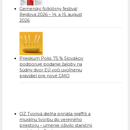
Gemerský folklórny festival
Rejdová 2026 – 14. a 15. august
2026
Prieskum Polis: 75 % Slovákov
podporuje podanie žaloby na
Súdny dvor EÚ voči uvoľneniu
pravidiel pre nové GMO
OZ Tvorivá dielňa prináša graffiti a
murálnu tvorbu do verejného
priestoru – umenie oživilo staničný