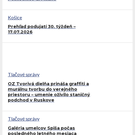
Košice
Prehľad podujatí 30. týždeň –
17.07.2026
Tlačové správy
OZ Tvorivá dielňa prináša graffiti a
murálnu tvorbu do verejného
priestoru – umenie oživilo staničný
podchod v Ruskove
Tlačové správy
Galéria umelcov Spiša počas
posledného letného mesiaca