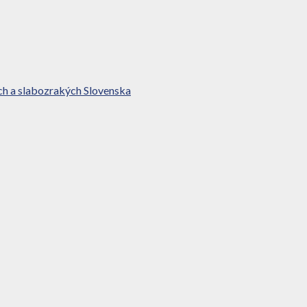
ch a slabozrakých Slovenska