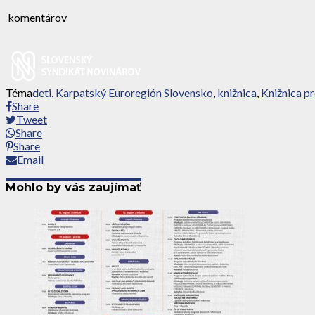
komentárov
Téma
deti
,
Karpatský Euroregión Slovensko
,
knižnica
,
Knižnica p
Share
Tweet
Share
Share
Email
Mohlo by vás zaujímať