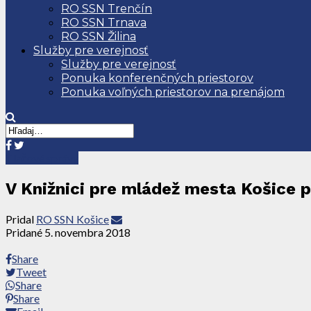
RO SSN Trenčín
RO SSN Trnava
RO SSN Žilina
Služby pre verejnosť
Služby pre verejnosť
Ponuka konferenčných priestorov
Ponuka voľných priestorov na prenájom
Tlačové správy
V Knižnici pre mládež mesta Košice p
Pridal
RO SSN Košice
Pridané
5. novembra 2018
Share
Tweet
Share
Share