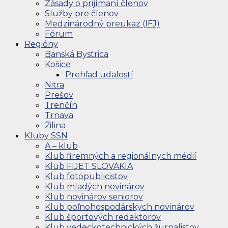
Zásady o prijímaní členov
Služby pre členov
Medzinárodný preukaz (IFJ)
Fórum
Regióny
Banská Bystrica
Košice
Prehľad udalostí
Nitra
Prešov
Trenčín
Trnava
Žilina
Kluby SSN
A – klub
Klub firemných a regionálnych médií
Klub FIJET SLOVAKIA
Klub fotopublicistov
Klub mladých novinárov
Klub novinárov seniorov
Klub poľnohospodárskych novinárov
Klub športových redaktorov
Klub vedeckotechnických žurnalistov