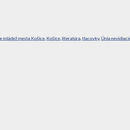
re mládež mesta Košice
,
Košice
,
literatúra
,
tlacovky
,
Únia nevidiaci