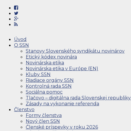
Úvod
O SSN
Stanovy Slovenského syndikátu novinárov
Etický kódex novinára
Novinárska etika
Novinárska etika v Európe (EN)
Kluby SSN
Riadiace orgány SSN
Kontrolná rada SSN
Sociálna pomoc
Tlačovo – digitálna rada Slovenskej republiky
Zásady na vykonanie referenda
Členstvo
Formy členstva
Nový člen SSN
Členské príspevky v roku 2026