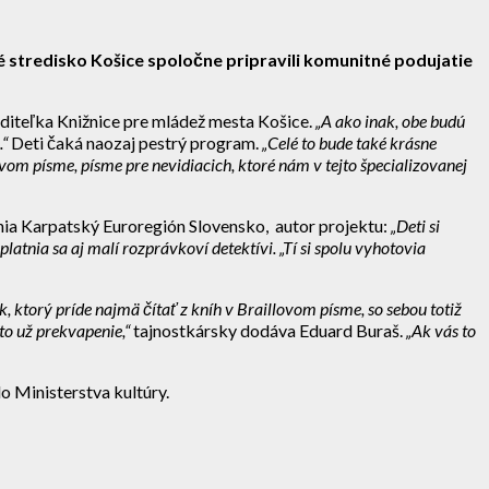
é stredisko Košice spoločne pripravili komunitné podujatie
iaditeľka Knižnice pre mládež mesta Košice.
„A ako inak, obe budú
.“
Deti čaká naozaj pestrý program.
„Celé to bude také krásne
ovom písme, písme pre nevidiacich, ktoré nám v tejto špecializovanej
ženia Karpatský Euroregión Slovensko, autor projektu:
„Deti si
tnia sa aj malí rozprávkoví detektívi. „Tí si spolu vyhotovia
, ktorý príde najmä čítať z kníh v Braillovom písme, so sebou totiž
to už prekvapenie,“
tajnostkársky dodáva Eduard Buraš.
„Ak vás to
o Ministerstva kultúry.