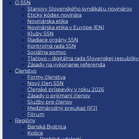
O SSN
Stanovy Slovenského syndikátu novinárov
Etický kódex novinára
Novinárska etika
Novinárska etika v Európe (EN)
Kluby SSN
Riadiace orgány SSN
Kontrolná rada SSN
Sociálna pomoc
Tlačovo – digitálna rada Slovenskej republiky
Zásady na vykonanie referenda
Členstvo
Formy členstva
Nový člen SSN
Členské príspevky v roku 2026
Zásady o prijímaní členov
Služby pre členov
Medzinárodný preukaz (IFJ)
Fórum
Regióny
Banská Bystrica
Košice