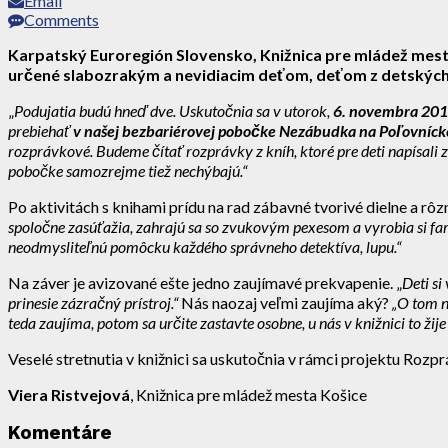
Email
Comments
Karpatský Euroregión Slovensko, Knižnica pre mládež mest
určené slabozrakým a nevidiacim deťom, deťom z detskýc
„
Podujatia budú hneď dve. Uskutočnia sa v utorok,
6. novembra 2018
prebiehať
v našej bezbariérovej pobočke Nezábudka na Poľovníckej
rozprávkové. Budeme čítať rozprávky z kníh, ktoré pre deti napísali z
pobočke samozrejme tiež nechýbajú.“
Po aktivitách s knihami prídu na rad zábavné tvorivé dielne a rô
spoločne zasúťažia, zahrajú sa so zvukovým pexesom a vyrobia si far
neodmysliteľnú pomôcku každého správneho detektíva, lupu.“
Na záver je avizované ešte jedno zaujímavé prekvapenie. „
Deti si
prinesie zázračný prístroj.“
Nás naozaj veľmi zaujíma aký?
„O tom n
teda zaujíma, potom sa určite zastavte osobne, u nás v knižnici to žije
Veselé stretnutia v knižnici sa uskutočnia v rámci projektu Rozp
Viera Ristvejová
, Knižnica pre mládež mesta Košice
Komentáre