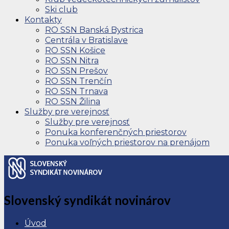
Ski club
Kontakty
RO SSN Banská Bystrica
Centrála v Bratislave
RO SSN Košice
RO SSN Nitra
RO SSN Prešov
RO SSN Trenčín
RO SSN Trnava
RO SSN Žilina
Služby pre verejnosť
Služby pre verejnosť
Ponuka konferenčných priestorov
Ponuka voľných priestorov na prenájom
Slovenský syndikát novinárov
Úvod