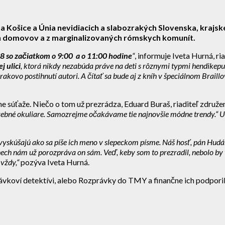
a Košice a
Únia nevidiacich a slabozrakých Slovenska, krajsk
h domovov a z marginalizovaných rómskych komunít.
 so začiatkom o 9:00 a o 11:00 hodine
“
, informuje Iveta Hurná, r
 ulici
, ktorá nikdy nezabúda práve na deti s rôznymi typmi hendikepu
rakovo postihnutí autori. A čítať sa bude aj z kníh v špeciálnom Braill
zne súťaže. Niečo o tom už prezrádza, Eduard Buraš, riaditeľ zdru
ebné okuliare. Samozrejme očakávame tie najnovšie módne trendy.“ Upla
 vyskúšajú ako sa píše ich meno v slepeckom písme. Náš hosť, pán Hudák
ech nám už porozpráva on sám. Veď, keby som to prezradil, nebolo by 
 vždy,“
pozýva Iveta Hurná.
rávkoví detektívi, alebo Rozprávky do TMY a finančne ich podporil