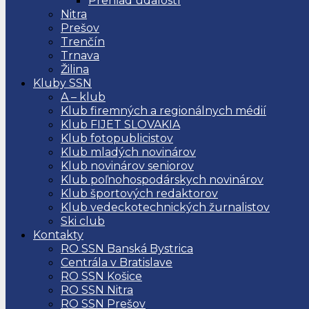
Prehľad udalostí
Nitra
Prešov
Trenčín
Trnava
Žilina
Kluby SSN
A – klub
Klub firemných a regionálnych médií
Klub FIJET SLOVAKIA
Klub fotopublicistov
Klub mladých novinárov
Klub novinárov seniorov
Klub poľnohospodárskych novinárov
Klub športových redaktorov
Klub vedeckotechnických žurnalistov
Ski club
Kontakty
RO SSN Banská Bystrica
Centrála v Bratislave
RO SSN Košice
RO SSN Nitra
RO SSN Prešov