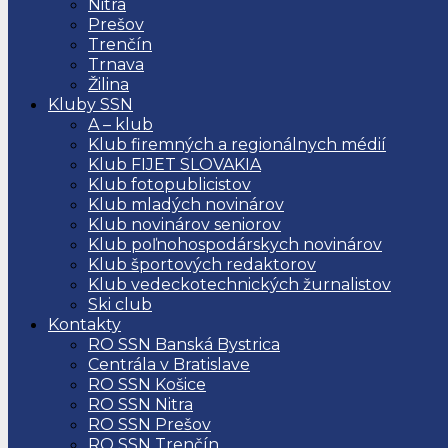
Nitra
Prešov
Trenčín
Trnava
Žilina
Kluby SSN
A – klub
Klub firemných a regionálnych médií
Klub FIJET SLOVAKIA
Klub fotopublicistov
Klub mladých novinárov
Klub novinárov seniorov
Klub poľnohospodárskych novinárov
Klub športových redaktorov
Klub vedeckotechnických žurnalistov
Ski club
Kontakty
RO SSN Banská Bystrica
Centrála v Bratislave
RO SSN Košice
RO SSN Nitra
RO SSN Prešov
RO SSN Trenčín