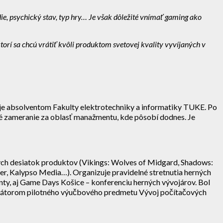
ie, psychický stav, typ hry… Je však dôležité vnímať gaming ako
orí sa chcú vrátiť kvôli produktom svetovej kvality vyvíjaných v
 je absolventom Fakulty elektrotechniky a informatiky TUKE. Po
cké zameranie za oblasť manažmentu, kde pôsobí dodnes. Je
kých desiatok produktov (Vikings: Wolves of Midgard, Shadows:
r, Kalypso Media…). Organizuje pravidelné stretnutia herných
enty, aj Game Days Košice – konferenciu herných vývojárov. Bol
izátorom pilotného výučbového predmetu Vývoj počítačových