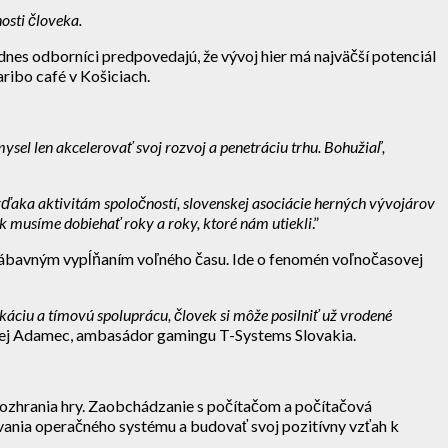
osti človeka.
nes odborníci predpovedajú, že vývoj hier má najväčší potenciál
ribo café v Košiciach.
sel len akcelerovať svoj rozvoj a penetráciu trhu. Bohužiaľ,
aka aktivitám spoločností, slovenskej asociácie herných vývojárov
ak musíme dobiehať roky a roky, ktoré nám utiekli
.”
en zábavným vypĺňaním voľného času. Ide o fenomén voľnočasovej
nikáciu a tímovú spoluprácu, človek si môže posilniť už vrodené
drej Adamec, ambasádor gamingu T-Systems Slovakia.
rozhrania hry. Zaobchádzanie s počítačom a počítačová
vania operačného systému a budovať svoj pozitívny vzťah k