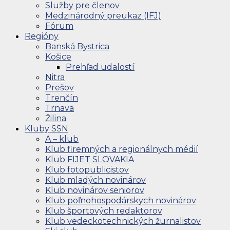
Služby pre členov
Medzinárodný preukaz (IFJ)
Fórum
Regióny
Banská Bystrica
Košice
Prehľad udalostí
Nitra
Prešov
Trenčín
Trnava
Žilina
Kluby SSN
A – klub
Klub firemných a regionálnych médií
Klub FIJET SLOVAKIA
Klub fotopublicistov
Klub mladých novinárov
Klub novinárov seniorov
Klub poľnohospodárskych novinárov
Klub športových redaktorov
Klub vedeckotechnických žurnalistov