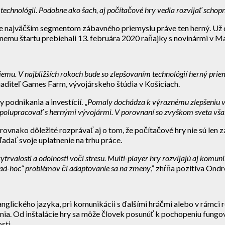
echnológií. Podobne ako šach, aj počítačové hry vedia rozvíjať schopn
 je najväčším segmentom zábavného priemyslu práve ten herný. Už d
nemu štartu prebiehali 13. februára 2020 raňajky s novinármi v Ma
emu. V najbližších rokoch bude so zlepšovaním technológií herný priemy
riaditeľ Games Farm, vývojárskeho štúdia v Košiciach.
podnikania a investícií. „
Pomaly dochádza k výraznému zlepšeniu vď
ia spolupracovať s hernými vývojármi. V porovnaní so zvyškom sveta vš
e rovnako dôležité rozprávať aj o tom, že počítačové hry nie sú l
ľadať svoje uplatnenie na trhu práce.
 vytrvalosti a odolnosti voči stresu. Multi-player hry rozvíjajú aj komu
ia „ad-hoc“ problémov či adaptovanie sa na zmeny
,” zhŕňa pozitíva On
glického jazyka, pri komunikácii s ďalšími hráčmi alebo v rámci 
nia. Od inštalácie hry sa môže človek posunúť k pochopeniu fungo
sti.