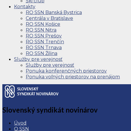
Ski club
Kontakty
RO SSN Banská Bystrica
Centrála v Bratislave
RO SSN Košice
RO SSN Nitra
RO SSN Prešov
RO SSN Trenčín
RO SSN Trnava
RO SSN Žilina
Služby pre verejnosť
Služby pre verejnosť
Ponuka konferenčných priestorov
Ponuka voľných priestorov na prenájom
Slovenský syndikát novinárov
Úvod
O SSN