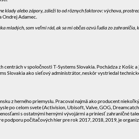
e klady alebo zápory, záleží to od rôznych faktorov: výchova, prostred
va Ondrej Adamec.
ka mladých, som veľmi rád, ak sa mi občas ozvú ľudia zo zahraničia, kt
h centrách v spoločnosti T-Systems Slovakia. Pochádza z Košíc a
ems Slovakia ako sieťový administrátor, neskôr vystriedal techni
ovensku z herného priemyslu. Pracoval najmä ako producent niekoľ
le po celom svete (Activision, Ubisoft, Valve, GOG, Dreamcatche
úsenosťami s ostatnými hernými vývojármi a priniesť zahraničné tal
 podporu počítačových hier pre rok 2017, 2018, 2019, je organ