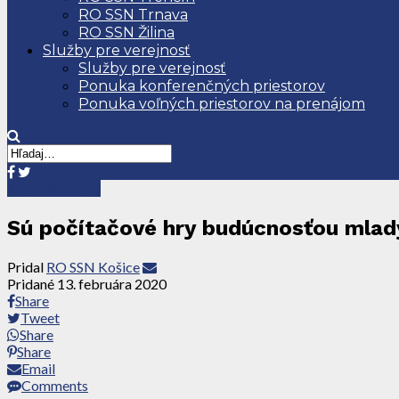
RO SSN Trnava
RO SSN Žilina
Služby pre verejnosť
Služby pre verejnosť
Ponuka konferenčných priestorov
Ponuka voľných priestorov na prenájom
Tlačové správy
Sú počítačové hry budúcnosťou mlad
Pridal
RO SSN Košice
Pridané
13. februára 2020
Share
Tweet
Share
Share
Email
Comments