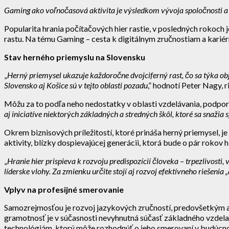
Gaming ako voľnočasová aktivita je výsledkom vývoja spoločnosti a t
Popularita hrania počítačových hier rastie, v posledných rokoch
rastu. Na tému Gaming – cesta k digitálnym zručnostiam a kariér
Stav herného priemyslu na Slovensku
„
Herný priemysel ukazuje každoročne dvojciferný rast, čo sa týka obj
Slovensko aj Košice sú v tejto oblasti pozadu
,” hodnotí Peter Nagy, 
Môžu za to podľa neho nedostatky v oblasti vzdelávania, podpory 
aj iniciatíve niektorých základných a stredných škôl, ktoré sa snaž
Okrem biznisových príležitostí, ktoré prináša herný priemysel, j
aktivity, blízky dospievajúcej generácii, ktorá bude o pár rokov h
„
Hranie hier prispieva k rozvoju predispozícií človeka – trpezlivosti,
líderske vlohy. Za zmienku určite stojí aj rozvoj efektívneho riešen
Vplyv na profesijné smerovanie
Samozrejmosťou je rozvoj jazykových zručností, predovšetkým an
gramotnosť je v súčasnosti nevyhnutná súčasť základného vzdela
technológiám, ktorý môže rozhodnúť o jeho smerovaní v budúcno