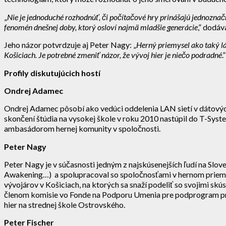
„
Nie je jednoduché rozhodnúť, či počítačové hry prinášajú jednoznačn
fenomén dnešnej doby, ktorý osloví najmä mladšie generácie
,” dodá
Jeho názor potvrdzuje aj Peter Nagy: „
Herný priemysel ako taký lá
Košiciach. Je potrebné zmeniť názor, že vývoj hier je niečo podradné
.”
Profily diskutujúcich hostí
Ondrej Adamec
Ondrej Adamec pôsobí ako vedúci oddelenia LAN sietí v dátovýc
skončení štúdia na vysokej škole v roku 2010 nastúpil do T-Syst
ambasádorom hernej komunity v spoločnosti.
Peter Nagy
Peter Nagy je v súčasnosti jedným z najskúsenejších ľudí na Sl
Awakening…) a spolupracoval so spoločnosťami v hernom priemys
vývojárov v Košiciach, na ktorých sa snaží podeliť so svojimi sk
členom komisie vo Fonde na Podporu Umenia pre podprogram pre
hier na strednej škole Ostrovského.
Peter Fischer