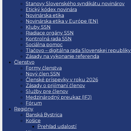
Stanovy Slovenského syndikátu novinárov
Etický kódex novinára
Novinárska etika
Novinárska etika v Európe (EN)
Kluby SSN
Riadiace orgány SSN
Kontrolná rada SSN
Sociálna pomoc
Tlačovo – digitálna rada Slovenskej republiky
Zásady na vykonanie referenda
Členstvo
Formy členstva
Nový člen SSN
Členské príspevky v roku 2026
Zásady o prijímaní členov
Služby pre členov
Medzinárodný preukaz (IFJ)
Fórum
Regióny
Banská Bystrica
Košice
Prehľad udalostí