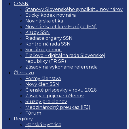
O SSN
Stanovy Slovenského syndikátu novinárov
Etický kódex novinára
Novinárska etika
Novinárska etika v Európe (EN)
Kluby SSN
Riadiace orgány SSN
Kontrolná rada SSN
Sociálna pomoc
Tlačovo – digitálna rada Slovenskej
republiky (TR SR)
Zásady na vykonanie referenda
Členstvo
Formy členstva
Nový člen SSN
Členské príspevky v roku 2026
Zásady o prijímaní členov
Služby pre členov
Medzinárodný preukaz (IFJ)
Fórum
Regióny
Banská Bystrica