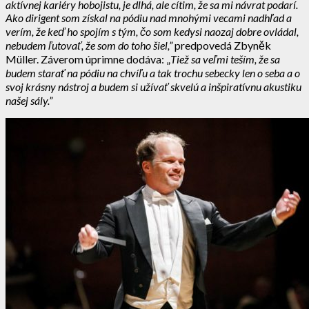
aktívnej kariéry hobojistu, je dlhá, ale cítim, že sa mi návrat podarí.
Ako dirigent som získal na pódiu nad mnohými vecami nadhľad a
verím, že keď ho spojím s tým, čo som kedysi naozaj dobre ovládal,
nebudem ľutovať, že som do toho šiel,”
predpovedá Zbyněk
Müller. Záverom úprimne dodáva: „
Tiež sa veľmi teším, že sa
budem starať na pódiu na chvíľu a tak trochu sebecky len o seba a o
svoj krásny nástroj a budem si užívať skvelú a inšpiratívnu akustiku
našej sály.”