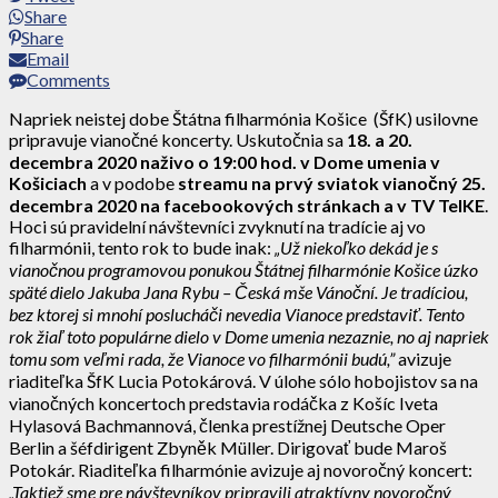
Share
Share
Email
Comments
Napriek neistej dobe Štátna filharmónia Košice (ŠfK) usilovne
pripravuje vianočné koncerty. Uskutočnia sa
18. a 20.
decembra 2020 naživo o 19:00 hod. v Dome umenia
v
Košiciach
a v podobe
streamu na prvý sviatok vianočný 25.
decembra 2020 na facebookových stránkach a v TV TelKE
.
Hoci sú pravidelní návštevníci zvyknutí na tradície aj vo
filharmónii, tento rok to bude inak:
„Už niekoľko dekád je s
vianočnou programovou ponukou Štátnej filharmónie Košice úzko
späté dielo Jakuba Jana Rybu – Česká mše Vánoční. Je tradíciou,
bez ktorej si mnohí poslucháči nevedia Vianoce predstaviť. Tento
rok žiaľ toto populárne dielo v Dome umenia nezaznie, no aj napriek
tomu som veľmi rada, že Vianoce vo filharmónii budú,”
avizuje
riaditeľka ŠfK Lucia Potokárová. V úlohe sólo hobojistov sa na
vianočných koncertoch predstavia rodáčka z Košíc Iveta
Hylasová Bachmannová, členka prestížnej Deutsche Oper
Berlin a šéfdirigent Zbyněk Müller. Dirigovať bude Maroš
Potokár. Riaditeľka filharmónie avizuje aj novoročný koncert:
„Taktiež sme pre návštevníkov pripravili atraktívny novoročný