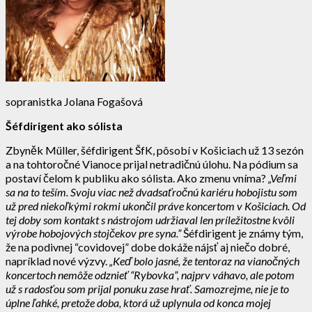
sopranistka
Jolana Fogašová
Šéfdirigent ako sólista
Zbyněk Müller, šéfdirigent ŠfK, pôsobí v Košiciach už 13 sezón
a na tohtoročné Vianoce prijal netradičnú úlohu. Na pódium sa
postaví čelom k publiku ako sólista. Ako zmenu vníma?
„Veľmi
sa na to teším. Svoju viac než dvadsaťročnú kariéru hobojistu som
už pred niekoľkými rokmi ukončil práve koncertom v Košiciach. Od
tej doby som kontakt s nástrojom udržiaval len príležitostne kvôli
výrobe hobojových stojčekov pre syna.”
Šéfdirigent je známy tým,
že na podivnej “covidovej” dobe dokáže nájsť aj niečo dobré,
napríklad nové výzvy.
„Keď bolo jasné, že tentoraz na vianočných
koncertoch nemôže odznieť “Rybovka”, najprv váhavo, ale potom
už s radosťou som prijal ponuku zase hrať. Samozrejme, nie je to
úplne ľahké, pretože doba, ktorá už uplynula od konca mojej