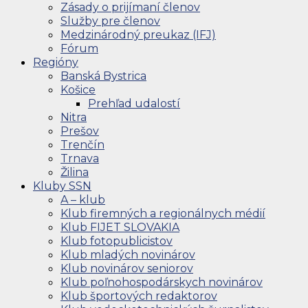
Zásady o prijímaní členov
Služby pre členov
Medzinárodný preukaz (IFJ)
Fórum
Regióny
Banská Bystrica
Košice
Prehľad udalostí
Nitra
Prešov
Trenčín
Trnava
Žilina
Kluby SSN
A – klub
Klub firemných a regionálnych médií
Klub FIJET SLOVAKIA
Klub fotopublicistov
Klub mladých novinárov
Klub novinárov seniorov
Klub poľnohospodárskych novinárov
Klub športových redaktorov