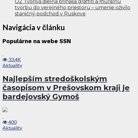
OZ Tvorivá dielňa prináša graffiti a murálnu
tvorbu do verejného priestoru – umenie oživilo
staničný podchod v Ruskove
Navigácia v článku
Populárne na webe SSN
33.4K
Aktuality
Najlepším stredoškolským
časopisom v Prešovskom kraji je
bardejovský Gymoš
400
Aktuality