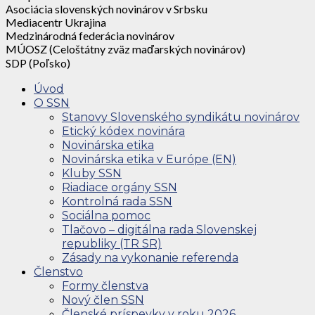
Asociácia slovenských novinárov v Srbsku
Mediacentr Ukrajina
Medzinárodná federácia novinárov
MÚOSZ (Celoštátny zväz maďarských novinárov)
SDP (Poľsko)
Úvod
O SSN
Stanovy Slovenského syndikátu novinárov
Etický kódex novinára
Novinárska etika
Novinárska etika v Európe (EN)
Kluby SSN
Riadiace orgány SSN
Kontrolná rada SSN
Sociálna pomoc
Tlačovo – digitálna rada Slovenskej
republiky (TR SR)
Zásady na vykonanie referenda
Členstvo
Formy členstva
Nový člen SSN
Členské príspevky v roku 2026