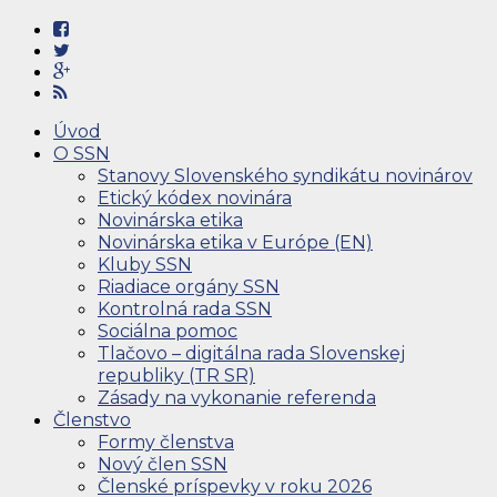
Úvod
O SSN
Stanovy Slovenského syndikátu novinárov
Etický kódex novinára
Novinárska etika
Novinárska etika v Európe (EN)
Kluby SSN
Riadiace orgány SSN
Kontrolná rada SSN
Sociálna pomoc
Tlačovo – digitálna rada Slovenskej
republiky (TR SR)
Zásady na vykonanie referenda
Členstvo
Formy členstva
Nový člen SSN
Členské príspevky v roku 2026