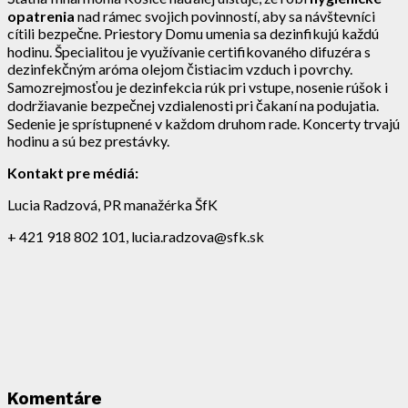
opatrenia
nad rámec svojich povinností, aby sa návštevníci
cítili bezpečne. Priestory Domu umenia sa dezinfikujú každú
hodinu. Špecialitou je využívanie certifikovaného difuzéra s
dezinfekčným aróma olejom čistiacim vzduch i povrchy.
Samozrejmosťou je dezinfekcia rúk pri vstupe, nosenie rúšok i
dodržiavanie bezpečnej vzdialenosti pri čakaní na podujatia.
Sedenie je sprístupnené v každom druhom rade. Koncerty trvajú
hodinu a sú bez prestávky.
Kontakt pre médiá:
Lucia Radzová, PR manažérka ŠfK
+ 421 918 802 101, lucia.radzova@sfk.sk
Komentáre