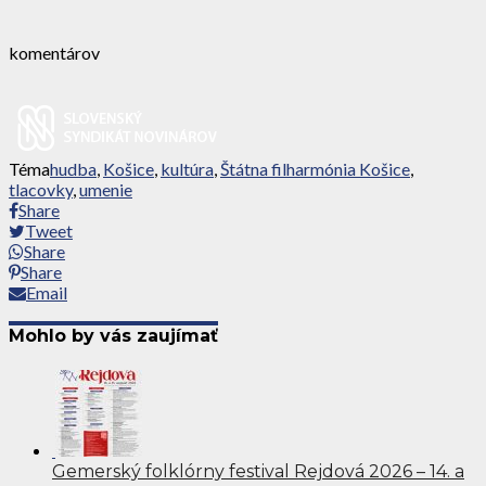
komentárov
Téma
hudba
,
Košice
,
kultúra
,
Štátna filharmónia Košice
,
tlacovky
,
umenie
Share
Tweet
Share
Share
Email
Mohlo by vás zaujímať
Gemerský folklórny festival Rejdová 2026 – 14. a