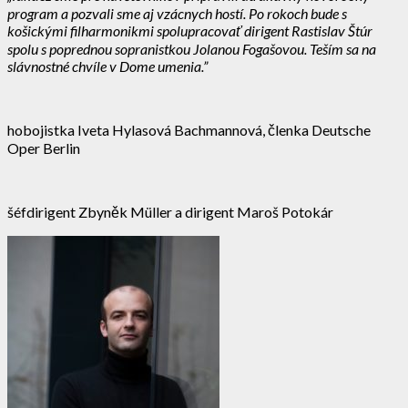
program a pozvali sme aj vzácnych hostí. Po rokoch bude s
košickými filharmonikmi spolupracovať dirigent Rastislav Štúr
spolu s poprednou sopranistkou Jolanou Fogašovou. Teším sa na
slávnostné chvíle v Dome umenia.”
hobojistka Iveta Hylasová Bachmannová, členka Deutsche
Oper Berlin
šéfdirigent Zbyněk Müller a dirigent
Maroš Potokár