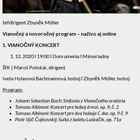
šéfdirigent Zbyněk Müller
Vianočný a novoročný program – naživo aj online
1. VIANOČNÝ KONCERT
12. 2020 ǀ 19:00 ǀ Dom umenia ǀ Mimoriadny
ŠfK | Maroš Potokár, dirigent
Iveta Hylasová Bachmannová, hoboj ǀ Zbyněk Müller, hoboj
Program:
Johann Sebastian Bach: Sinfonia z Vianočného oratória
Tomaso Albinoni: Koncert pre hoboj d mol, op. 9, č. 2
Tomaso Albinoni: Koncert pre dva hoboje C dur, op. 9 č. 9
Piotr Iljič Čajkovskij: Suita z baletu Luskáčik, op. 71a