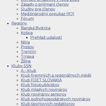
Zásady o prijímaní členov
Služby pre členov
Medzinárodný preukaz (IFJ)
Fórum
Regióny
Banská Bystrica
Košice
Prehľad udalostí
Nitra
Prešov
Trenčín
Trnava
Žilina
Kluby SSN
A – klub
Klub firemných a regionálnych médií
Klub FIJET SLOVAKIA
Klub fotopublicistov
Klub mladých novinárov
Klub novinárov seniorov
Klub poľnohospodárskych novinárov
Klub športových redaktorov