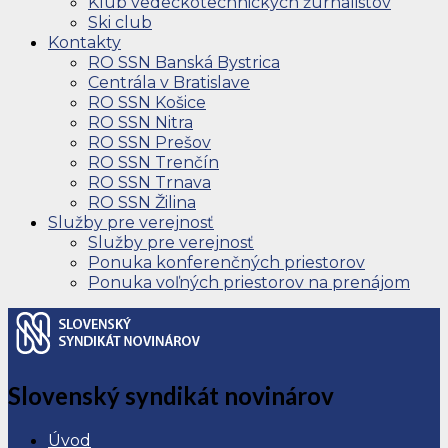
Klub vedeckotechnických žurnalistov
Ski club
Kontakty
RO SSN Banská Bystrica
Centrála v Bratislave
RO SSN Košice
RO SSN Nitra
RO SSN Prešov
RO SSN Trenčín
RO SSN Trnava
RO SSN Žilina
Služby pre verejnosť
Služby pre verejnosť
Ponuka konferenčných priestorov
Ponuka voľných priestorov na prenájom
Slovenský syndikát novinárov
Úvod