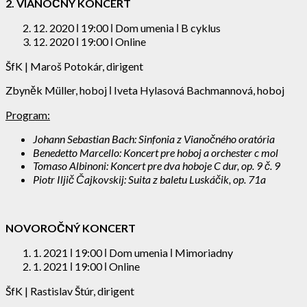
2. VIANOČNÝ KONCERT
12. 2020 ǀ 19:00 ǀ Dom umenia ǀ B cyklus
12. 2020 ǀ 19:00 ǀ Online
ŠfK | Maroš Potokár, dirigent
Zbyněk Müller, hoboj ǀ Iveta Hylasová Bachmannová, hoboj
Program:
Johann Sebastian Bach: Sinfonia z Vianočného oratória
Benedetto Marcello: Koncert pre hoboj a orchester c mol
Tomaso Albinoni: Koncert pre dva hoboje C dur, op. 9 č. 9
Piotr Iljič Čajkovskij: Suita z baletu Luskáčik, op. 71a
NOVOROČNÝ KONCERT
1. 2021 ǀ 19:00 ǀ Dom umenia ǀ Mimoriadny
1. 2021 ǀ 19:00 ǀ Online
ŠfK | Rastislav Štúr, dirigent