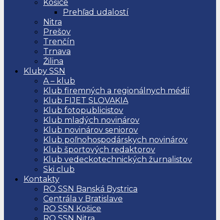
Košice
Prehľad udalostí
Nitra
Prešov
Trenčín
Trnava
Žilina
Kluby SSN
A – klub
Klub firemných a regionálnych médií
Klub FIJET SLOVAKIA
Klub fotopublicistov
Klub mladých novinárov
Klub novinárov seniorov
Klub poľnohospodárskych novinárov
Klub športových redaktorov
Klub vedeckotechnických žurnalistov
Ski club
Kontakty
RO SSN Banská Bystrica
Centrála v Bratislave
RO SSN Košice
RO SSN Nitra