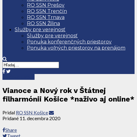
RO SSN Prešov
RO SSN Trenčín
RO SSN Trnava
RO SSN Žilina
Služby pre verejnosť
Služby pre verejnosť
Ponuka konferenčných priestorov
Ponuka voľných priestorov na prenájom
Tlačové správy
Vianoce a Nový rok v Štátnej
filharmónii Košice *naživo aj online*
Pridal
RO SSN Košice
Pridané
11. decembra 2020
Share
Tweet