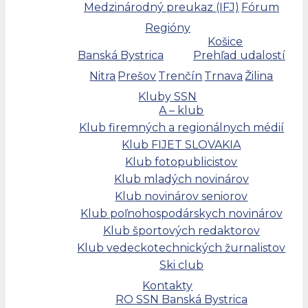
Medzinárodný preukaz (IFJ)
Fórum
Regióny
Košice
Banská Bystrica
Prehľad udalostí
Nitra
Prešov
Trenčín
Trnava
Žilina
Kluby SSN
A – klub
Klub firemných a regionálnych médií
Klub FIJET SLOVAKIA
Klub fotopublicistov
Klub mladých novinárov
Klub novinárov seniorov
Klub poľnohospodárskych novinárov
Klub športových redaktorov
Klub vedeckotechnických žurnalistov
Ski club
Kontakty
RO SSN Banská Bystrica