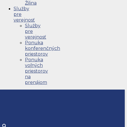
Žilina
Služby
pre
verejnosť
Služby
pre
verejnosť
Ponuka
konferenčných
priestorov
Ponuka
voľných
priestorov
na
prenájom