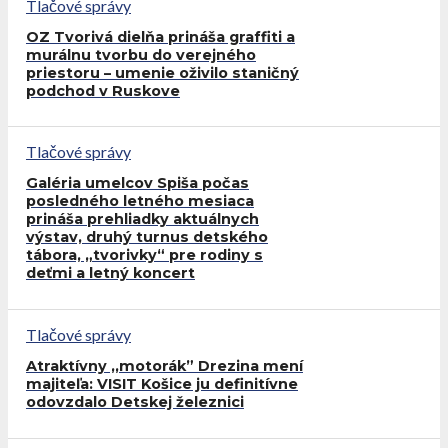
Tlačové správy
OZ Tvorivá dielňa prináša graffiti a
murálnu tvorbu do verejného
priestoru – umenie oživilo staničný
podchod v Ruskove
Tlačové správy
Galéria umelcov Spiša počas
posledného letného mesiaca
prináša prehliadky aktuálnych
výstav, druhý turnus detského
tábora, „tvorivky“ pre rodiny s
deťmi a letný koncert
Tlačové správy
Atraktívny ,,motorák” Drezina mení
majiteľa: VISIT Košice ju definitívne
odovzdalo Detskej železnici