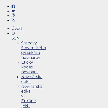
Úvod
O
SSN
Stanovy
Slovenského
syndikátu
novinárov
Etický
kódex
novinára
Novinárska
etika
Novinárska
etika
v
Európe
(EN)