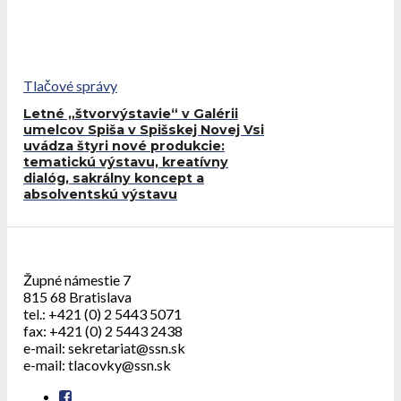
Tlačové správy
Letné „štvorvýstavie“ v Galérii
umelcov Spiša v Spišskej Novej Vsi
uvádza štyri nové produkcie:
tematickú výstavu, kreatívny
dialóg, sakrálny koncept a
absolventskú výstavu
Župné námestie 7
815 68 Bratislava
tel.: +421 (0) 2 5443 5071
fax: +421 (0) 2 5443 2438
e-mail: sekretariat@ssn.sk
e-mail: tlacovky@ssn.sk