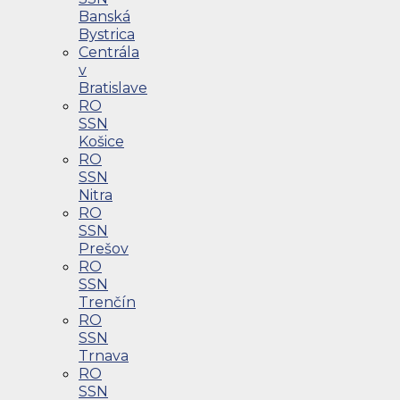
Banská
Bystrica
Centrála
v
Bratislave
RO
SSN
Košice
RO
SSN
Nitra
RO
SSN
Prešov
RO
SSN
Trenčín
RO
SSN
Trnava
RO
SSN