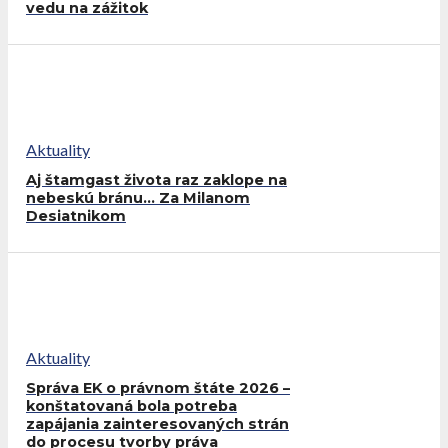
vedu na zážitok
Aktuality
Aj štamgast života raz zaklope na
nebeskú bránu… Za Milanom
Desiatnikom
Aktuality
Správa EK o právnom štáte 2026 –
konštatovaná bola potreba
zapájania zainteresovaných strán
do procesu tvorby práva