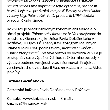
narodenia Alexandra Dubčeka. V spolupráci s Ústavom
pamäti národa sme pripravili o tejto významnej osobnosti
besedu i výstavu pre širokú verejnosť. Besedy sa zhostí autor
výstavy Mgr. Peter Jašek, PhD., pracovník ÚPN“
dodala
pracovníčka knižnice.
Rok 2021 je Medzinárodným rokom mieru a nádeje. V
rámci projektu
Tajomstvá v literatúre IV. Vás
pozývame do
priestorov Gemerskej knižnice Pavla Dobšinského v
Rožňave, ul. Lipová č.3 na výstavu fotografií dejinných
udalosti roku 1968 pod názvom
„Alexander Dubček –
Úsmev, ktorý spájal“
. Výstava potrvá do októbra 2021 a je
prístupná v čase výpožičných hodín. O termíne besedy k
výstave budeme verejnosť včas informovať. Projekt z
verejných zdrojov podporil
Fond na podporu umenia.
Vstup
je voľný.
Tatiana Bachňáková
Gemerská knižnica Pavla Dobšinského v Rožňave
Kontakt : www.kniznica-rv.sk E-mail :
kniznica@kniznica-rv.sk