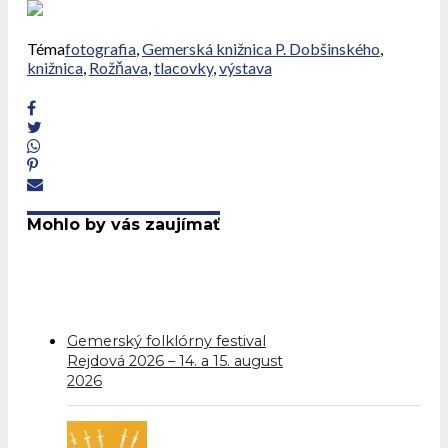
Téma
fotografia
,
Gemerská knižnica P. Dobšinského
,
knižnica
,
Rožňava
,
tlacovky
,
výstava
Mohlo by vás zaujímať
Gemerský folklórny festival
Rejdová 2026 – 14. a 15. august
2026