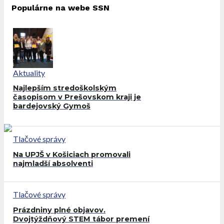
Populárne na webe SSN
Aktuality
Najlepším stredoškolským
časopisom v Prešovskom kraji je
bardejovský Gymoš
Tlačové správy
Na UPJŠ v Košiciach promovali
najmladší absolventi
Tlačové správy
Prázdniny plné objavov.
Dvojtýždňový STEM tábor premení