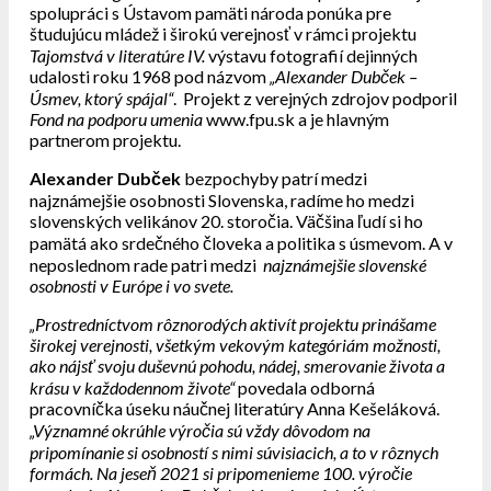
spolupráci s Ústavom pamäti národa ponúka pre
študujúcu mládež i širokú verejnosť v rámci projektu
Tajomstvá v literatúre IV.
výstavu fotografií dejinných
udalosti roku 1968 pod názvom
„Alexander Dubček –
Úsmev, ktorý spájal“
. Projekt z verejných zdrojov podporil
Fond na podporu umenia
www.fpu.sk a je hlavným
partnerom projektu.
Alexander Dubček
bezpochyby patrí medzi
najznámejšie osobnosti Slovenska, radíme ho medzi
slovenských velikánov 20. storočia. Väčšina ľudí si ho
pamätá ako srdečného človeka a politika s úsmevom. A v
neposlednom rade patri medzi
najznámejšie slovenské
osobnosti v Európe i vo svete.
„Prostredníctvom rôznorodých aktivít projektu prinášame
širokej verejnosti, všetkým vekovým kategóriám možnosti,
ako nájsť svoju duševnú pohodu, nádej, smerovanie života a
krásu v každodennom živote“
povedala odborná
pracovníčka úseku náučnej literatúry Anna Kešeláková.
„Významné okrúhle výročia sú vždy dôvodom na
pripomínanie si osobností s nimi súvisiacich, a to v rôznych
formách. Na jeseň 2021 si pripomenieme 100. výročie