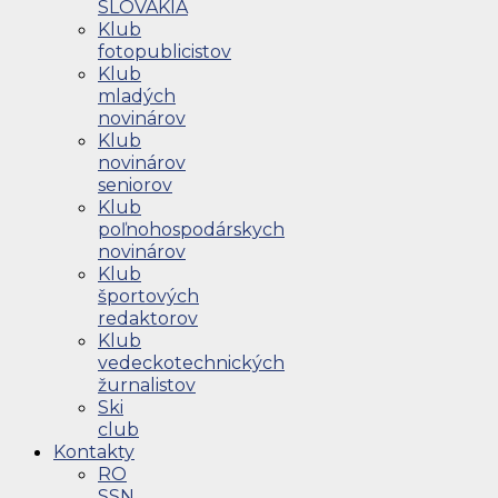
SLOVAKIA
Klub
fotopublicistov
Klub
mladých
novinárov
Klub
novinárov
seniorov
Klub
poľnohospodárskych
novinárov
Klub
športových
redaktorov
Klub
vedeckotechnických
žurnalistov
Ski
club
Kontakty
RO
SSN