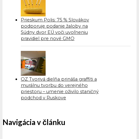
Prieskum Polis: 75 % Slovákov
podporuje podanie žaloby na
Súdny dvor EÚ voči uvoľneniu
pravidiel pre nové GMO
OZ Tvorivá dielňa prináša graffiti a
murálnu tvorbu do verejného
priestoru – umenie oživilo staničný
podchod v Ruskove
Navigácia v článku