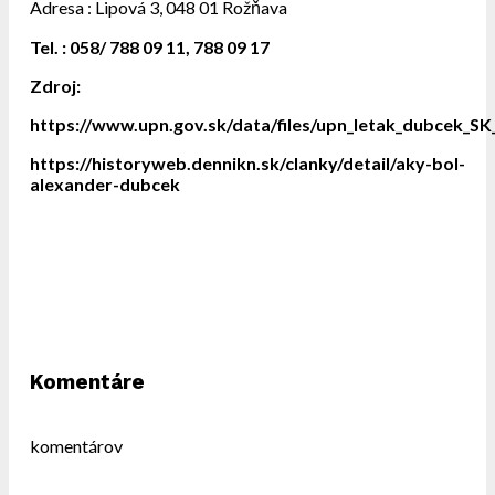
Adresa : Lipová 3, 048 01 Rožňava
Tel. : 058/ 788 09 11, 788 09 17
Zdroj:
https://www.upn.gov.sk/data/files/upn_letak_dubcek_SK
https://historyweb.dennikn.sk/clanky/detail/aky-bol-
alexander-dubcek
Komentáre
komentárov