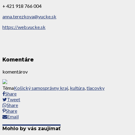
+ 421 918 766 004
anna.terezkova@vucke.sk
https://web.vucke.sk
Komentáre
komentárov
Téma
Košický samosprávny kraj
,
kultúra
,
tlacovky
Share
Tweet
Share
Share
Email
Mohlo by vás zaujímať