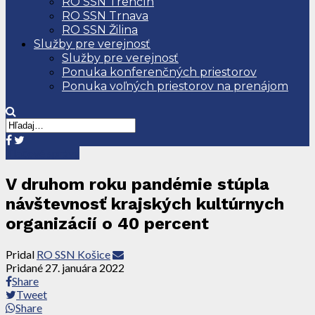
RO SSN Trenčín
RO SSN Trnava
RO SSN Žilina
Služby pre verejnosť
Služby pre verejnosť
Ponuka konferenčných priestorov
Ponuka voľných priestorov na prenájom
Tlačové správy
V druhom roku pandémie stúpla
návštevnosť krajských kultúrnych
organizácií o 40 percent
Pridal
RO SSN Košice
Pridané
27. januára 2022
Share
Tweet
Share