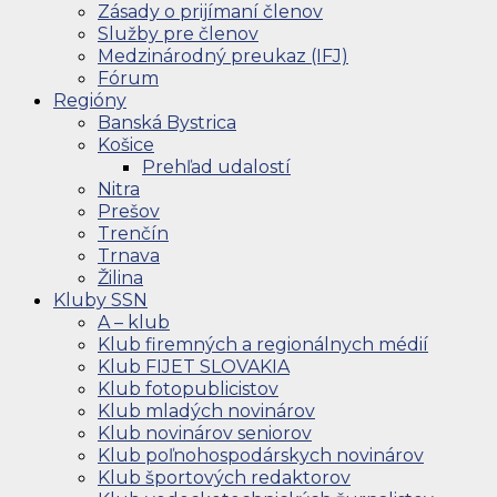
Zásady o prijímaní členov
Služby pre členov
Medzinárodný preukaz (IFJ)
Fórum
Regióny
Banská Bystrica
Košice
Prehľad udalostí
Nitra
Prešov
Trenčín
Trnava
Žilina
Kluby SSN
A – klub
Klub firemných a regionálnych médií
Klub FIJET SLOVAKIA
Klub fotopublicistov
Klub mladých novinárov
Klub novinárov seniorov
Klub poľnohospodárskych novinárov
Klub športových redaktorov