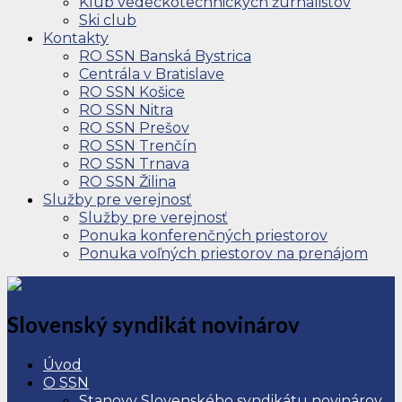
Klub vedeckotechnických žurnalistov
Ski club
Kontakty
RO SSN Banská Bystrica
Centrála v Bratislave
RO SSN Košice
RO SSN Nitra
RO SSN Prešov
RO SSN Trenčín
RO SSN Trnava
RO SSN Žilina
Služby pre verejnosť
Služby pre verejnosť
Ponuka konferenčných priestorov
Ponuka voľných priestorov na prenájom
Slovenský syndikát novinárov
Úvod
O SSN
Stanovy Slovenského syndikátu novinárov