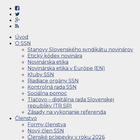
Úvod
O SSN
Stanovy Slovenského syndikátu novinárov
Etický kódex novinára
Novinárska etika
Novinárska etika v Európe (EN)
Kluby SSN
Riadiace orgány SSN
Kontrolná rada SSN
Sociálna pomoc
Tlačovo – digitálna rada Slovenskej
republiky (TR SR)
Zásady na vykonanie referenda
Členstvo
Formy členstva
Nový člen SSN
Členské príspevky v roku 2026