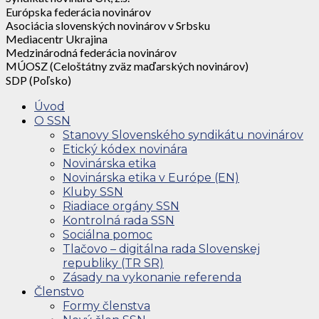
Európska federácia novinárov
Asociácia slovenských novinárov v Srbsku
Mediacentr Ukrajina
Medzinárodná federácia novinárov
MÚOSZ (Celoštátny zväz maďarských novinárov)
SDP (Poľsko)
Úvod
O SSN
Stanovy Slovenského syndikátu novinárov
Etický kódex novinára
Novinárska etika
Novinárska etika v Európe (EN)
Kluby SSN
Riadiace orgány SSN
Kontrolná rada SSN
Sociálna pomoc
Tlačovo – digitálna rada Slovenskej
republiky (TR SR)
Zásady na vykonanie referenda
Členstvo
Formy členstva