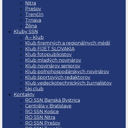
Nitra
Prešov
Trenčín
Trnava
Žilina
Kluby SSN
A – klub
Klub firemných a regionálnych médií
Klub FIJET SLOVAKIA
Klub fotopublicistov
Klub mladých novinárov
Klub novinárov seniorov
Klub poľnohospodárskych novinárov
Klub športových redaktorov
Klub vedeckotechnických žurnalistov
Ski club
Kontakty
RO SSN Banská Bystrica
Centrála v Bratislave
RO SSN Košice
RO SSN Nitra
RO SSN Prešov