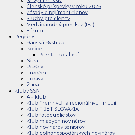
Nový člen SSN
Členské príspevky v roku 2026
Zásady o prijímaní členov
Služby pre členov
Medzinárodný preukaz (IFJ)
Fórum
Regióny
Banská Bystrica
Košice
Prehľad udalostí
Nitra
Prešov
Trenčín
Trnava
Žilina
Kluby SSN
A – klub
Klub firemných a regionálnych médií
Klub FIJET SLOVAKIA
Klub fotopublicistov
Klub mladých novinárov
Klub novinárov seniorov
Klub poľnohospodárskych novinárov