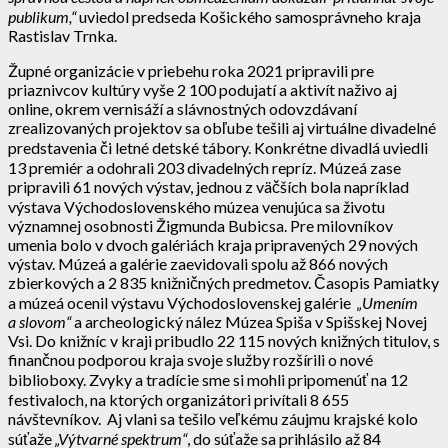
publikum,“
uviedol predseda Košického samosprávneho kraja
Rastislav Trnka.
Župné organizácie v priebehu roka 2021 pripravili pre
priaznivcov kultúry vyše 2 100 podujatí a aktivít naživo aj
online, okrem vernisáží a slávnostných odovzdávaní
zrealizovaných projektov sa obľube tešili aj virtuálne divadelné
predstavenia či letné detské tábory. Konkrétne divadlá uviedli
13 premiér a odohrali 203 divadelných repríz. Múzeá zase
pripravili 61 nových výstav, jednou z väčších bola napríklad
výstava Východoslovenského múzea venujúca sa životu
významnej osobnosti Žigmunda Bubicsa. Pre milovníkov
umenia bolo v dvoch galériách kraja pripravených 29 nových
výstav. Múzeá a galérie zaevidovali spolu až 866 nových
zbierkových a 2 835 knižničných predmetov. Časopis Pamiatky
a múzeá ocenil výstavu Východoslovenskej galérie
„Umením
a slovom“
a archeologický nález Múzea Spiša v Spišskej Novej
Vsi. Do knižníc v kraji pribudlo 22 115 nových knižných titulov, s
finančnou podporou kraja svoje služby rozšírili o nové
biblioboxy. Zvyky a tradície sme si mohli pripomenúť na 12
festivaloch, na ktorých organizátori privítali 8 655
návštevníkov. Aj vlani sa tešilo veľkému záujmu krajské kolo
súťaže
„Výtvarné spektrum“
, do súťaže sa prihlásilo až 84