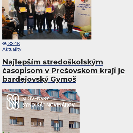
33.4K
Aktuality
Najlepším stredoškolským
časopisom v Prešovskom kraji je
bardejovský Gymoš