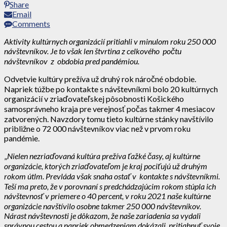
Share
Email
Comments
Aktivity kultúrnych organizácií pritiahli v minulom roku 250 000
návštevníkov. Je to však len štvrtina z celkového počtu
návštevníkov z obdobia pred pandémiou.
Odvetvie kultúry prežíva už druhý rok náročné obdobie.
Napriek túžbe po kontakte s návštevníkmi bolo 20 kultúrnych
organizácií v zriaďovateľskej pôsobnosti Košického
samosprávneho kraja pre verejnosť počas takmer 4 mesiacov
zatvorených. Navzdory tomu tieto kultúrne stánky navštívilo
približne o 72 000 návštevníkov viac než v prvom roku
pandémie.
„
Nielen nezriaďovaná kultúra prežíva ťažké časy, aj kultúrne
organizácie, ktorých zriaďovateľom je kraj pociťujú už druhým
rokom útlm. Prevláda však snaha ostať v kontakte s návštevníkmi.
Teší ma preto, že v porovnaní s predchádzajúcim rokom stúpla ich
návštevnosť v priemere o 40 percent, v roku 2021 naše kultúrne
organizácie navštívilo osobne takmer 250 000 návštevníkov.
Nárast návštevnosti je dôkazom, že naše zariadenia sa vydali
správnou cestou a napriek obmedzeniam dokázali pritiahnuť svoje