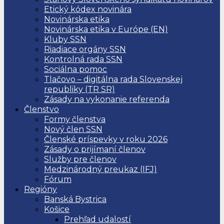
Etický kódex novinára
Novinárska etika
Novinárska etika v Európe (EN)
Kluby SSN
Riadiace orgány SSN
Kontrolná rada SSN
Sociálna pomoc
Tlačovo – digitálna rada Slovenskej
republiky (TR SR)
Zásady na vykonanie referenda
Členstvo
Formy členstva
Nový člen SSN
Členské príspevky v roku 2026
Zásady o prijímaní členov
Služby pre členov
Medzinárodný preukaz (IFJ)
Fórum
Regióny
Banská Bystrica
Košice
Prehľad udalostí