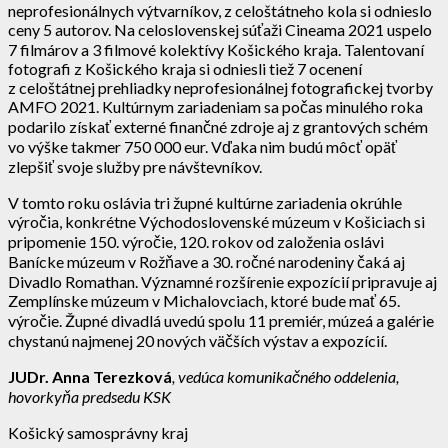
neprofesionálnych výtvarníkov, z celoštátneho kola si odnieslo
ceny 5 autorov. Na celoslovenskej súťaži Cineama 2021 uspelo
7 filmárov a 3 filmové kolektívy Košického kraja. Talentovaní
fotografi z Košického kraja si odniesli tiež 7 ocenení
z celoštátnej prehliadky neprofesionálnej fotografickej tvorby
AMFO 2021. Kultúrnym zariadeniam sa počas minulého roka
podarilo získať externé finančné zdroje aj z grantových schém
vo výške takmer 750 000 eur. Vďaka nim budú môcť opäť
zlepšiť svoje služby pre návštevníkov.
V tomto roku oslávia tri župné kultúrne zariadenia okrúhle
výročia, konkrétne Východoslovenské múzeum v Košiciach si
pripomenie 150. výročie, 120. rokov od založenia oslávi
Banícke múzeum v Rožňave a 30. ročné narodeniny čaká aj
Divadlo Romathan. Významné rozšírenie expozícií pripravuje aj
Zemplínske múzeum v Michalovciach, ktoré bude mať 65.
výročie. Župné divadlá uvedú spolu 11 premiér, múzeá a galérie
chystanú najmenej 20 nových väčších výstav a expozícií.
JUDr. Anna Terezková
, vedúca komunikačného oddelenia,
hovorkyňa predsedu KSK
Košický samosprávny kraj