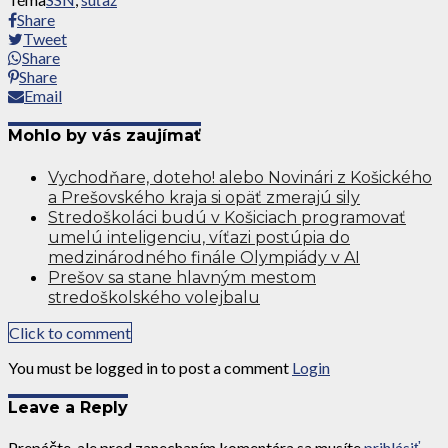
Share
Tweet
Share
Share
Email
Mohlo by vás zaujímať
Vychodňare, doteho! alebo Novinári z Košického
a Prešovského kraja si opäť zmerajú sily
Stredoškoláci budú v Košiciach programovať
umelú inteligenciu, víťazi postúpia do
medzinárodného finále Olympiády v AI
Prešov sa stane hlavným mestom
stredoškolského volejbalu
Click to comment
You must be logged in to post a comment
Login
Leave a Reply
Prepáčte, ale pred zanechaním komentára sa musíte
prihlásiť
.