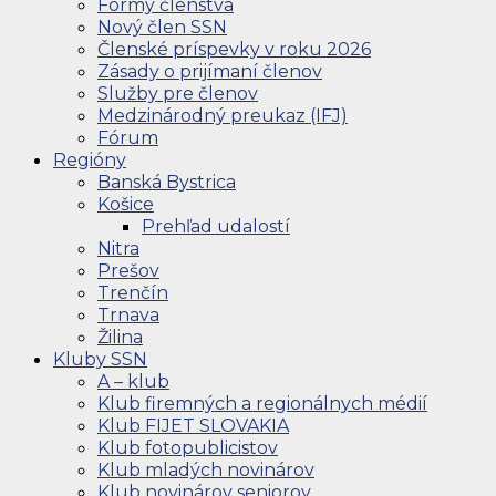
Formy členstva
Nový člen SSN
Členské príspevky v roku 2026
Zásady o prijímaní členov
Služby pre členov
Medzinárodný preukaz (IFJ)
Fórum
Regióny
Banská Bystrica
Košice
Prehľad udalostí
Nitra
Prešov
Trenčín
Trnava
Žilina
Kluby SSN
A – klub
Klub firemných a regionálnych médií
Klub FIJET SLOVAKIA
Klub fotopublicistov
Klub mladých novinárov
Klub novinárov seniorov