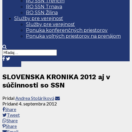
RO SSN Trenčín
RO SSN Trnava
RO SSN Žilina
Služby pre verejnosť
Služby pre verejnosť
Ponuka konferenčných priestorov
Ponuka voľných priestorov na prenájom
Aktuality
SLOVENSKA KRONIKA 2012 aj v
súčinnosti so SSN
Pridal
Andrea Stoláriková
Pridané
4. septembra 2012
Share
Tweet
Share
Share
Email