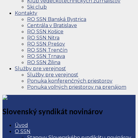
Klub vedeckotechnických žurnalistov
Ski club
Kontakty
RO SSN Banská Bystrica
Centrála v Bratislave
RO SSN Košice
RO SSN Nitra
RO SSN Prešov
RO SSN Trenčín
RO SSN Trnava
RO SSN Žilina
Služby pre verejnosť
Služby pre verejnosť
Ponuka konferenčných priestorov
Ponuka voľných priestorov na prenájom
Slovenský syndikát novinárov
Úvod
O SSN
Stanovy Slovenského syndikátu novinárov