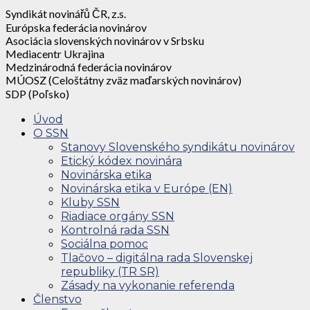
Syndikát novinářů ČR, z.s.
Európska federácia novinárov
Asociácia slovenských novinárov v Srbsku
Mediacentr Ukrajina
Medzinárodná federácia novinárov
MÚOSZ (Celoštátny zväz maďarských novinárov)
SDP (Poľsko)
Úvod
O SSN
Stanovy Slovenského syndikátu novinárov
Etický kódex novinára
Novinárska etika
Novinárska etika v Európe (EN)
Kluby SSN
Riadiace orgány SSN
Kontrolná rada SSN
Sociálna pomoc
Tlačovo – digitálna rada Slovenskej
republiky (TR SR)
Zásady na vykonanie referenda
Členstvo