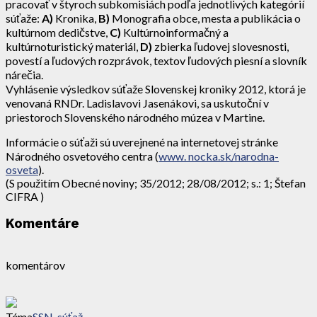
pracovať v štyroch subkomisiách podľa jednotlivých kategórií
súťaže:
A)
Kronika,
B)
Monografia obce, mesta a publikácia o
kultúrnom dedičstve,
C)
Kultúrnoinformačný a
kultúrnoturistický materiál,
D)
zbierka ľudovej slovesnosti,
povestí a ľudových rozprávok, textov ľudových piesní a slovník
nárečia.
Vyhlásenie výsledkov súťaže Slovenskej kroniky 2012, ktorá je
venovaná RNDr. Ladislavovi Jasenákovi, sa uskutoční v
priestoroch Slovenského národného múzea v Martine.
Informácie o súťaži sú uverejnené na internetovej stránke
Národného osvetového centra (
www. nocka.sk/narodna-
osveta
).
(S použitím Obecné noviny; 35/2012; 28/08/2012; s.: 1; Štefan
CIFRA )
Komentáre
komentárov
Téma
SSN
,
súťaž