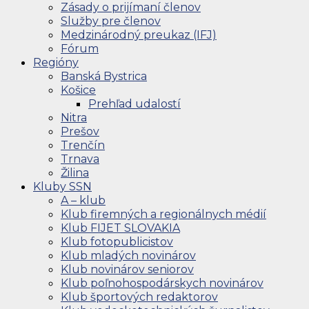
Zásady o prijímaní členov
Služby pre členov
Medzinárodný preukaz (IFJ)
Fórum
Regióny
Banská Bystrica
Košice
Prehľad udalostí
Nitra
Prešov
Trenčín
Trnava
Žilina
Kluby SSN
A – klub
Klub firemných a regionálnych médií
Klub FIJET SLOVAKIA
Klub fotopublicistov
Klub mladých novinárov
Klub novinárov seniorov
Klub poľnohospodárskych novinárov
Klub športových redaktorov