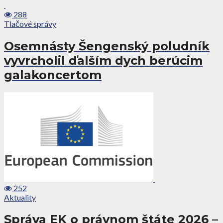
288
Tlačové správy
Osemnásty Šengenský poludník
vyvrcholil ďalším dych berúcim
galakoncertom
252
Aktuality
Správa EK o právnom štáte 2026 –