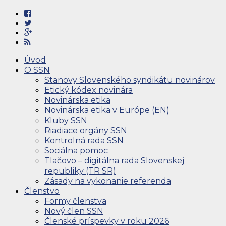
Úvod
O SSN
Stanovy Slovenského syndikátu novinárov
Etický kódex novinára
Novinárska etika
Novinárska etika v Európe (EN)
Kluby SSN
Riadiace orgány SSN
Kontrolná rada SSN
Sociálna pomoc
Tlačovo – digitálna rada Slovenskej
republiky (TR SR)
Zásady na vykonanie referenda
Členstvo
Formy členstva
Nový člen SSN
Členské príspevky v roku 2026