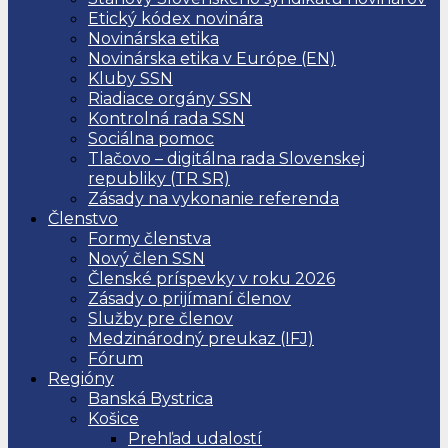
Etický kódex novinára
Novinárska etika
Novinárska etika v Európe (EN)
Kluby SSN
Riadiace orgány SSN
Kontrolná rada SSN
Sociálna pomoc
Tlačovo – digitálna rada Slovenskej
republiky (TR SR)
Zásady na vykonanie referenda
Členstvo
Formy členstva
Nový člen SSN
Členské príspevky v roku 2026
Zásady o prijímaní členov
Služby pre členov
Medzinárodný preukaz (IFJ)
Fórum
Regióny
Banská Bystrica
Košice
Prehľad udalostí