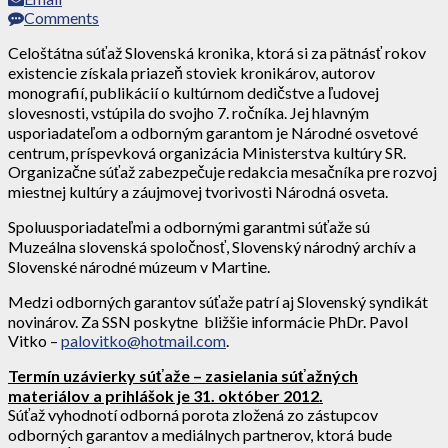
Comments
Celoštátna súťaž Slovenská kronika, ktorá si za pätnásť rokov
existencie získala priazeň stoviek kronikárov, autorov
monografií, publikácií o kultúrnom dedičstve a ľudovej
slovesnosti, vstúpila do svojho 7. ročníka. Jej hlavným
usporiadateľom a odborným garantom je Národné osvetové
centrum, príspevková organizácia Ministerstva kultúry SR.
Organizačne súťaž zabezpečuje redakcia mesačníka pre rozvoj
miestnej kultúry a záujmovej tvorivosti Národná osveta.
Spoluusporiadateľmi a odbornými garantmi súťaže sú
Muzeálna slovenská spoločnosť, Slovenský národný archív a
Slovenské národné múzeum v Martine.
Medzi odborných garantov súťaže patrí aj Slovenský syndikát
novinárov. Za SSN poskytne bližšie informácie PhDr. Pavol
Vitko –
palovitko@hotmail.com
.
Termín uzávierky súťaže – zasielania súťažných
materiálov a prihlášok je 31. október 2012.
Súťaž vyhodnotí odborná porota zložená zo zástupcov
odborných garantov a mediálnych partnerov, ktorá bude