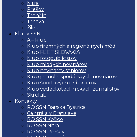
Nitra
Prešov
Trenčín
Trnava
Žilina
Kluby SSN
A – klub
Klub firemných a regionálnych médií
Klub FIJET SLOVAKIA
Klub fotopublicistov
Klub mladých novinárov
Klub novinárov seniorov
Klub poľnohospodárskych novinárov
Klub športových redaktorov
Klub vedeckotechnických žurnalistov
Ski club
Kontakty
RO SSN Banská Bystrica
Centrála v Bratislave
RO SSN Košice
RO SSN Nitra
RO SSN Prešov