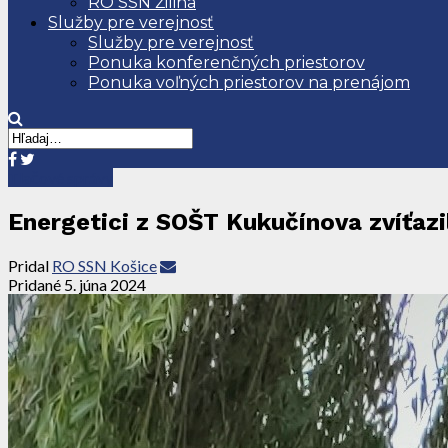
RO SSN Žilina
Služby pre verejnosť
Služby pre verejnosť
Ponuka konferenčných priestorov
Ponuka voľných priestorov na prenájom
Tlačové správy
Energetici z SOŠT Kukučínova zvíťazi
Pridal
RO SSN Košice
Pridané
5. júna 2024