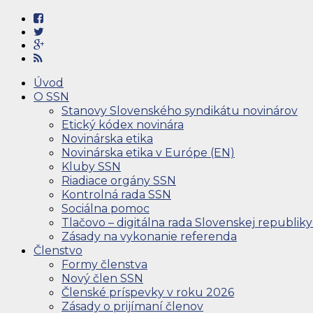
Úvod
O SSN
Stanovy Slovenského syndikátu novinárov
Etický kódex novinára
Novinárska etika
Novinárska etika v Európe (EN)
Kluby SSN
Riadiace orgány SSN
Kontrolná rada SSN
Sociálna pomoc
Tlačovo – digitálna rada Slovenskej republiky
Zásady na vykonanie referenda
Členstvo
Formy členstva
Nový člen SSN
Členské príspevky v roku 2026
Zásady o prijímaní členov