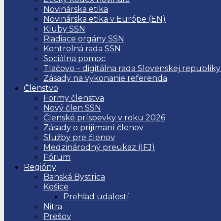
Novinárska etika
Novinárska etika v Európe (EN)
Kluby SSN
Riadiace orgány SSN
Kontrolná rada SSN
Sociálna pomoc
Tlačovo – digitálna rada Slovenskej republiky
Zásady na vykonanie referenda
Členstvo
Formy členstva
Nový člen SSN
Členské príspevky v roku 2026
Zásady o prijímaní členov
Služby pre členov
Medzinárodný preukaz (IFJ)
Fórum
Regióny
Banská Bystrica
Košice
Prehľad udalostí
Nitra
Prešov