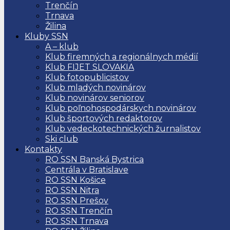
Trenčín
Trnava
Žilina
Kluby SSN
A – klub
Klub firemných a regionálnych médií
Klub FIJET SLOVAKIA
Klub fotopublicistov
Klub mladých novinárov
Klub novinárov seniorov
Klub poľnohospodárskych novinárov
Klub športových redaktorov
Klub vedeckotechnických žurnalistov
Ski club
Kontakty
RO SSN Banská Bystrica
Centrála v Bratislave
RO SSN Košice
RO SSN Nitra
RO SSN Prešov
RO SSN Trenčín
RO SSN Trnava