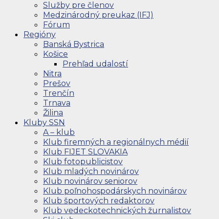
Služby pre členov
Medzinárodný preukaz (IFJ)
Fórum
Regióny
Banská Bystrica
Košice
Prehľad udalostí
Nitra
Prešov
Trenčín
Trnava
Žilina
Kluby SSN
A – klub
Klub firemných a regionálnych médií
Klub FIJET SLOVAKIA
Klub fotopublicistov
Klub mladých novinárov
Klub novinárov seniorov
Klub poľnohospodárskych novinárov
Klub športových redaktorov
Klub vedeckotechnických žurnalistov