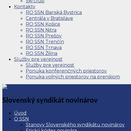
Ski club
Kontakty
RO SSN Banská Bystrica
Centrála v Bratislave
RO SSN Košice
RO SSN Nitra
RO SSN Prešov
RO SSN Trenčín
RO SSN Trnava
RO SSN Žilina
Služby pre verejnosť
Služby pre verejnosť
Ponuka konferenčných priestorov
Ponuka voľných priestorov na prenájom
Slovenský syndikát novinárov
Úvod
O SSN
Stanovy Slovenského syndikátu novinárov
Etický kódex novinára