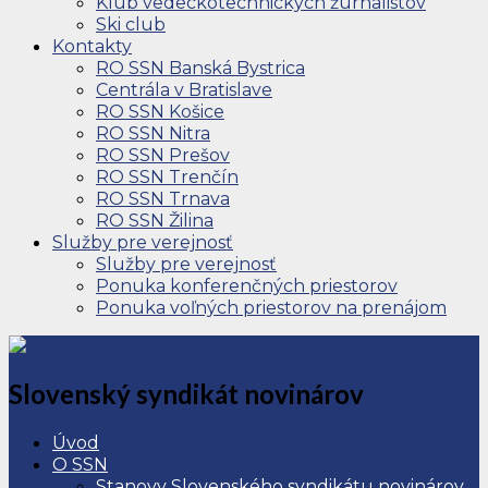
Klub vedeckotechnických žurnalistov
Ski club
Kontakty
RO SSN Banská Bystrica
Centrála v Bratislave
RO SSN Košice
RO SSN Nitra
RO SSN Prešov
RO SSN Trenčín
RO SSN Trnava
RO SSN Žilina
Služby pre verejnosť
Služby pre verejnosť
Ponuka konferenčných priestorov
Ponuka voľných priestorov na prenájom
Slovenský syndikát novinárov
Úvod
O SSN
Stanovy Slovenského syndikátu novinárov