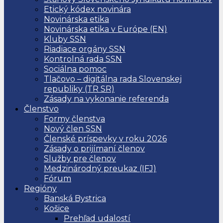
Etický kódex novinára
Novinárska etika
Novinárska etika v Európe (EN)
Kluby SSN
Riadiace orgány SSN
Kontrolná rada SSN
Sociálna pomoc
Tlačovo – digitálna rada Slovenskej
republiky (TR SR)
Zásady na vykonanie referenda
Členstvo
Formy členstva
Nový člen SSN
Členské príspevky v roku 2026
Zásady o prijímaní členov
Služby pre členov
Medzinárodný preukaz (IFJ)
Fórum
Regióny
Banská Bystrica
Košice
Prehľad udalostí