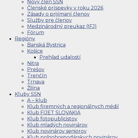
Nový člen SSN
Členské príspevky v roku 2026
Zásady o prijímaní členov
Služby pre členov
Medzinárodný preukaz (IFJ)
Fórum
Regióny
Banská Bystrica
Košice
Prehľad udalostí
Nitra
Prešov
Trenčín
Trnava
Žilina
Kluby SSN
A – klub
Klub firemných a regionálnych médií
Klub FIJET SLOVAKIA
Klub fotopublicistov
Klub mladých novinárov
Klub novinárov seniorov
Klub poľnohospodárskych novinárov