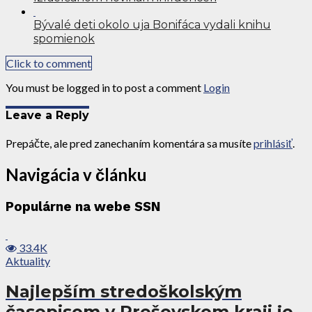
Bývalé deti okolo uja Bonifáca vydali knihu
spomienok
Click to comment
You must be logged in to post a comment
Login
Leave a Reply
Prepáčte, ale pred zanechaním komentára sa musíte
prihlásiť
.
Navigácia v článku
Populárne na webe SSN
33.4K
Aktuality
Najlepším stredoškolským
časopisom v Prešovskom kraji je