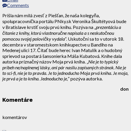
Comments
Prišla nám milá zvesť z Piešťan, že naša kolegyňa,
spolupracovníčka portálu PNky.sk Veronika Škultétyová bude
v Bratislave krstiť svoju prvú knihu. Pozýva na „
prezentáciu a
čítanie z knihy, ktorú vlastnoručne napísala a s neskutočnou
pomocou svojej polovičky vydala
“. Uskutoční sa to v utorok 18.
decembra v staromestskom kníhkupectve u Bandiho na
Medenej ulici 17. Čítať bude herec Ivan Matulík a o hudobný
sprievod sa postará šansonierka Máša Kubatová. Knihe dala
autorka príznačný názov Moja prvá kniha. „
Nie je to typický
príbeh ne/naplnenej lásky, ani pár nasilu zapísaných stránok. Nie je
to sci-fi, nie je to pravda. Je to jednoducho Moja prvá kniha. Je moja,
je prvá a je to kniha. Jednoducho je,
“ pozýva autorka.
don
Komentáre
komentárov