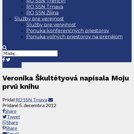
RO SSN Trenčín
RO SSN Trnava
RO SSN Žilina
Služby pre verejnosť
Služby pre verejnosť
Ponuka konferenčných priestorov
Ponuka voľných priestorov na prenájom
Aktuality
Veronika Škultétyová napísala Moju
prvú knihu
Pridal
RO SSN Trnava
Pridané
5. decembra 2012
Share
Tweet
Share
Share
Email