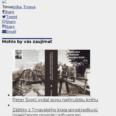
Téma
kniha
,
Trnava
Share
Tweet
Share
Share
Email
Mohlo by vás zaujímať
Peter Švorc vydal svoju najhrubšiu knihu
Zážitky z Trnavského kraja sprostredkujú
Izraelčanom novinári i influenceri