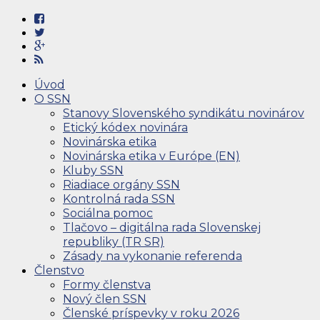
Úvod
O SSN
Stanovy Slovenského syndikátu novinárov
Etický kódex novinára
Novinárska etika
Novinárska etika v Európe (EN)
Kluby SSN
Riadiace orgány SSN
Kontrolná rada SSN
Sociálna pomoc
Tlačovo – digitálna rada Slovenskej
republiky (TR SR)
Zásady na vykonanie referenda
Členstvo
Formy členstva
Nový člen SSN
Členské príspevky v roku 2026