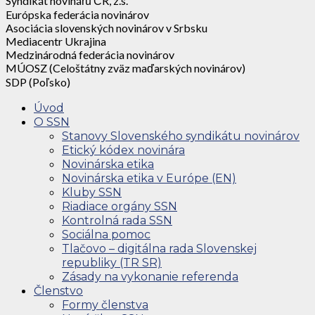
Syndikát novinářů ČR, z.s.
Európska federácia novinárov
Asociácia slovenských novinárov v Srbsku
Mediacentr Ukrajina
Medzinárodná federácia novinárov
MÚOSZ (Celoštátny zväz maďarských novinárov)
SDP (Poľsko)
Úvod
O SSN
Stanovy Slovenského syndikátu novinárov
Etický kódex novinára
Novinárska etika
Novinárska etika v Európe (EN)
Kluby SSN
Riadiace orgány SSN
Kontrolná rada SSN
Sociálna pomoc
Tlačovo – digitálna rada Slovenskej
republiky (TR SR)
Zásady na vykonanie referenda
Členstvo
Formy členstva