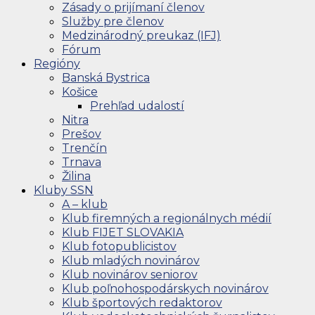
Zásady o prijímaní členov
Služby pre členov
Medzinárodný preukaz (IFJ)
Fórum
Regióny
Banská Bystrica
Košice
Prehľad udalostí
Nitra
Prešov
Trenčín
Trnava
Žilina
Kluby SSN
A – klub
Klub firemných a regionálnych médií
Klub FIJET SLOVAKIA
Klub fotopublicistov
Klub mladých novinárov
Klub novinárov seniorov
Klub poľnohospodárskych novinárov
Klub športových redaktorov