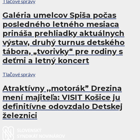
Tlačové správy
Galéria umelcov Spiša počas
posledného letného mesiaca
prináša prehliadky aktuálnych
výstav, druhý turnus detského
tábora, „tvorivky“ pre rodiny s
deťmi a letný koncert
Tlačové správy
Atraktívny ,,motorák” Drezina
mení majiteľa: VISIT Košice ju
definitívne odovzdalo Detskej
železnici