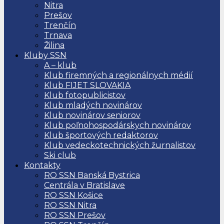
Nitra
Prešov
Trenčín
Trnava
Žilina
Kluby SSN
A – klub
Klub firemných a regionálnych médií
Klub FIJET SLOVAKIA
Klub fotopublicistov
Klub mladých novinárov
Klub novinárov seniorov
Klub poľnohospodárskych novinárov
Klub športových redaktorov
Klub vedeckotechnických žurnalistov
Ski club
Kontakty
RO SSN Banská Bystrica
Centrála v Bratislave
RO SSN Košice
RO SSN Nitra
RO SSN Prešov