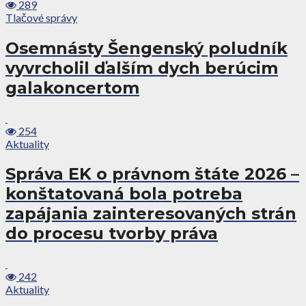
289
Tlačové správy
Osemnásty Šengenský poludník
vyvrcholil ďalším dych berúcim
galakoncertom
254
Aktuality
Správa EK o právnom štáte 2026 –
konštatovaná bola potreba
zapájania zainteresovaných strán
do procesu tvorby práva
242
Aktuality