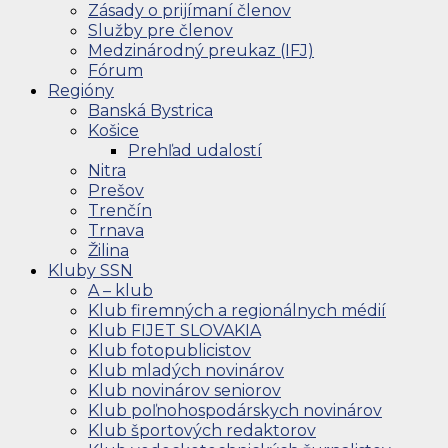
Zásady o prijímaní členov
Služby pre členov
Medzinárodný preukaz (IFJ)
Fórum
Regióny
Banská Bystrica
Košice
Prehľad udalostí
Nitra
Prešov
Trenčín
Trnava
Žilina
Kluby SSN
A – klub
Klub firemných a regionálnych médií
Klub FIJET SLOVAKIA
Klub fotopublicistov
Klub mladých novinárov
Klub novinárov seniorov
Klub poľnohospodárskych novinárov
Klub športových redaktorov