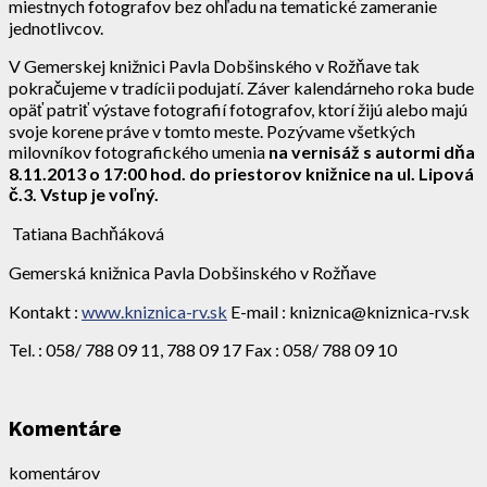
miestnych fotografov bez ohľadu na tematické zameranie
jednotlivcov.
V Gemerskej knižnici Pavla Dobšinského v Rožňave tak
pokračujeme v tradícii podujatí. Záver kalendárneho roka bude
opäť patriť výstave fotografií fotografov, ktorí žijú alebo majú
svoje korene práve v tomto meste. Pozývame všetkých
milovníkov fotografického umenia
na vernisáž s autormi dňa
8.11.2013 o 17:00 hod. do priestorov knižnice na ul. Lipová
č.3. Vstup je voľný.
Tatiana Bachňáková
Gemerská knižnica Pavla Dobšinského v Rožňave
Kontakt :
www.kniznica-rv.sk
E-mail : kniznica@kniznica-rv.sk
Tel. : 058/ 788 09 11, 788 09 17 Fax : 058/ 788 09 10
Komentáre
komentárov