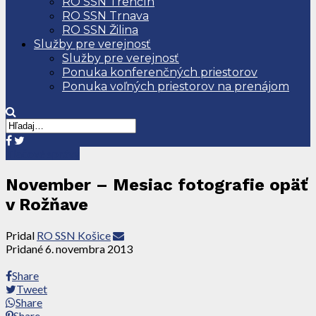
RO SSN Trenčín
RO SSN Trnava
RO SSN Žilina
Služby pre verejnosť
Služby pre verejnosť
Ponuka konferenčných priestorov
Ponuka voľných priestorov na prenájom
Tlačové správy
November – Mesiac fotografie opäť
v Rožňave
Pridal
RO SSN Košice
Pridané
6. novembra 2013
Share
Tweet
Share
Share