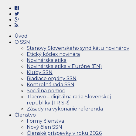
Úvod
O SSN
Stanovy Slovenského syndikátu novinárov
Etický kódex novinára
Novinárska etika
Novinárska etika v Európe (EN)
Kluby SSN
Riadiace orgány SSN
Kontrolná rada SSN
Sociálna pomoc
Tlačovo – digitálna rada Slovenskej
republiky (TR SR)
Zásady na vykonanie referenda
Členstvo
Formy členstva
Nový člen SSN
Členské príspevky v roku 2026