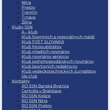
Nitra
Prešov
Trenčín
Trnava
Žilina
Kluby SSN
A – klub
Klub firemných a regionálnych médií
Klub FIJET SLOVAKIA
Klub fotopublicistov
Klub mladých novinárov
Klub novinárov seniorov
Klub poľnohospodárskych novinárov
Klub športových redaktorov
Klub vedeckotechnických žurnalistov
Ski club
Kontakty
RO SSN Banská Bystrica
Centrála v Bratislave
RO SSN Košice
RO SSN Nitra
RO SSN Prešov