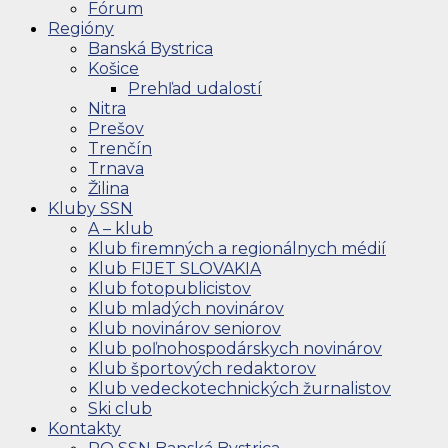
Fórum
Regióny
Banská Bystrica
Košice
Prehľad udalostí
Nitra
Prešov
Trenčín
Trnava
Žilina
Kluby SSN
A – klub
Klub firemných a regionálnych médií
Klub FIJET SLOVAKIA
Klub fotopublicistov
Klub mladých novinárov
Klub novinárov seniorov
Klub poľnohospodárskych novinárov
Klub športových redaktorov
Klub vedeckotechnických žurnalistov
Ski club
Kontakty