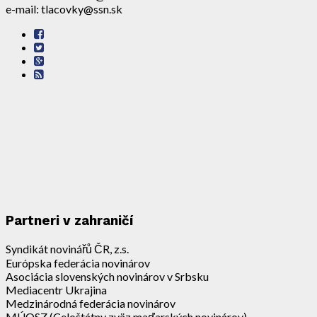
e-mail: tlacovky@ssn.sk
Partneri v zahraničí
Syndikát novinářů ČR, z.s.
Európska federácia novinárov
Asociácia slovenských novinárov v Srbsku
Mediacentr Ukrajina
Medzinárodná federácia novinárov
MÚOSZ (Celoštátny zväz maďarských novinárov)