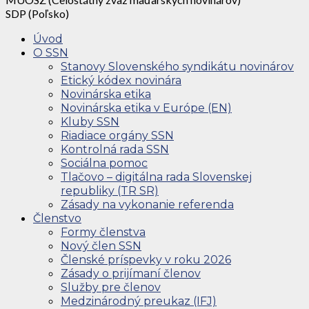
SDP (Poľsko)
Úvod
O SSN
Stanovy Slovenského syndikátu novinárov
Etický kódex novinára
Novinárska etika
Novinárska etika v Európe (EN)
Kluby SSN
Riadiace orgány SSN
Kontrolná rada SSN
Sociálna pomoc
Tlačovo – digitálna rada Slovenskej
republiky (TR SR)
Zásady na vykonanie referenda
Členstvo
Formy členstva
Nový člen SSN
Členské príspevky v roku 2026
Zásady o prijímaní členov
Služby pre členov
Medzinárodný preukaz (IFJ)