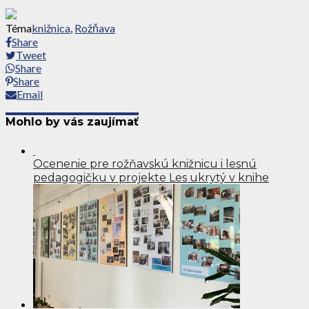
Téma
knižnica
,
Rožňava
Share
Tweet
Share
Share
Email
Mohlo by vás zaujímať
Ocenenie pre rožňavskú knižnicu i lesnú
pedagogičku v projekte Les ukrytý v knihe