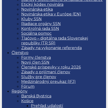
Etický kódex novinára
Novinárska etika
Novinárska etika v Európe (EN)
Kluby SSN
Riadiace orgány SSN
Kontrolná rada SSN
Sociálna pomoc
Tlačovo – digitálna rada Slovenskej
republiky (TR SR)
Zásady na vykonanie referenda
Členstvo
Formy členstva
Nový člen SSN
Členské príspevky v roku 2026
Zásady o prijímaní členov
Služby pre členov
Medzinárodný preukaz (IFJ)
Fórum
Regióny
Banská Bystrica
Košice
Prehľad udalostí