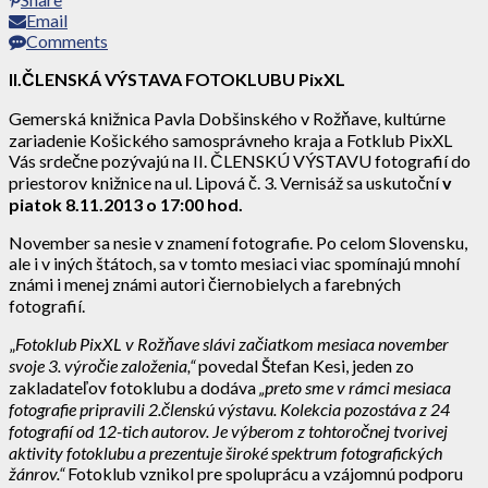
Email
Comments
II.ČLENSKÁ VÝSTAVA FOTOKLUBU PixXL
Gemerská knižnica Pavla Dobšinského v Rožňave, kultúrne
zariadenie Košického samosprávneho kraja a Fotklub PixXL
Vás srdečne
pozývajú na II. ČLENSKÚ VÝSTAVU fotografií do
priestorov knižnice na ul. Lipová č. 3. Vernisáž sa uskutoční
v
piatok 8.11.2013 o 17:00 hod.
November sa nesie v znamení fotografie. Po celom Slovensku,
ale i v iných štátoch, sa v tomto mesiaci viac spomínajú mnohí
známi i menej známi autori čiernobielych a farebných
fotografií.
„
Fotoklub PixXL v Rožňave slávi začiatkom mesiaca november
svoje 3. výročie založenia,“
povedal Štefan Kesi, jeden zo
zakladateľov fotoklubu a dodáva
„preto sme v rámci mesiaca
fotografie pripravili 2.členskú výstavu. Kolekcia pozostáva z 24
fotografií od 12-tich autorov. Je výberom z tohtoročnej tvorivej
aktivity fotoklubu a prezentuje široké spektrum fotografických
žánrov.“
Fotoklub vznikol pre spoluprácu a vzájomnú podporu