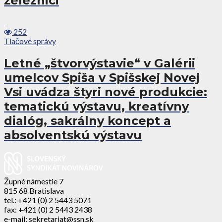
železnici
252
Tlačové správy
Letné „štvorvýstavie“ v Galérii
umelcov Spiša v Spišskej Novej
Vsi uvádza štyri nové produkcie:
tematickú výstavu, kreatívny
dialóg, sakrálny koncept a
absolventskú výstavu
Župné námestie 7
815 68 Bratislava
tel.: +421 (0) 2 5443 5071
fax: +421 (0) 2 5443 2438
e-mail: sekretariat@ssn.sk