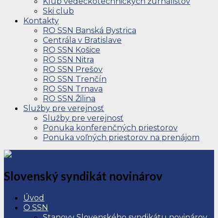
Klub vedeckotechnických žurnalistov
Ski club
Kontakty
RO SSN Banská Bystrica
Centrála v Bratislave
RO SSN Košice
RO SSN Nitra
RO SSN Prešov
RO SSN Trenčín
RO SSN Trnava
RO SSN Žilina
Služby pre verejnosť
Služby pre verejnosť
Ponuka konferenčných priestorov
Ponuka voľných priestorov na prenájom
Slovenský syndikát novinárov
Úvod
O SSN
Stanovy Slovenského syndikátu novinárov