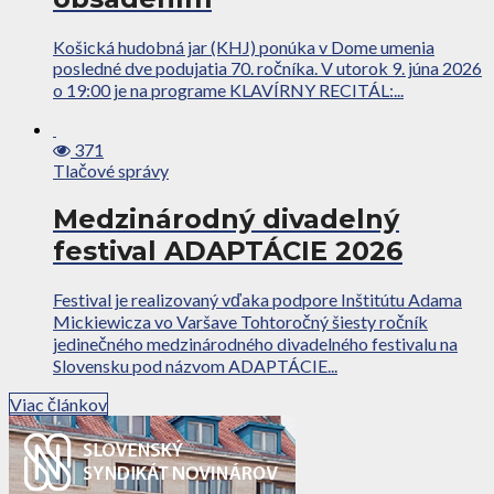
Košická hudobná jar (KHJ) ponúka v Dome umenia
posledné dve podujatia 70. ročníka. V utorok 9. júna 2026
o 19:00 je na programe KLAVÍRNY RECITÁL:...
371
Tlačové správy
Medzinárodný divadelný
festival ADAPTÁCIE 2026
Festival je realizovaný vďaka podpore Inštitútu Adama
Mickiewicza vo Varšave Tohtoročný šiesty ročník
jedinečného medzinárodného divadelného festivalu na
Slovensku pod názvom ADAPTÁCIE...
Viac článkov