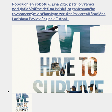
Popoludnie v sobotu 6. júna 2026 patrilo v rámci
podujatia Vráťme deti na ihriská, organizovaného
rovnomenným občianskym združením v areáli Štadióna
Ladislava Pavloviča (inak Futbal...