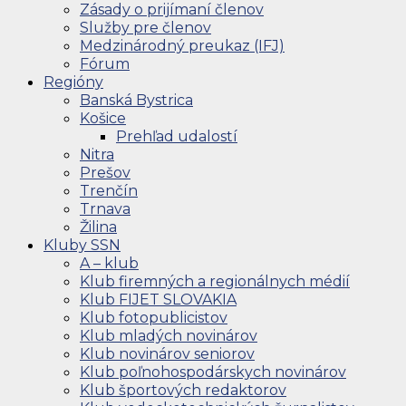
Zásady o prijímaní členov
Služby pre členov
Medzinárodný preukaz (IFJ)
Fórum
Regióny
Banská Bystrica
Košice
Prehľad udalostí
Nitra
Prešov
Trenčín
Trnava
Žilina
Kluby SSN
A – klub
Klub firemných a regionálnych médií
Klub FIJET SLOVAKIA
Klub fotopublicistov
Klub mladých novinárov
Klub novinárov seniorov
Klub poľnohospodárskych novinárov
Klub športových redaktorov