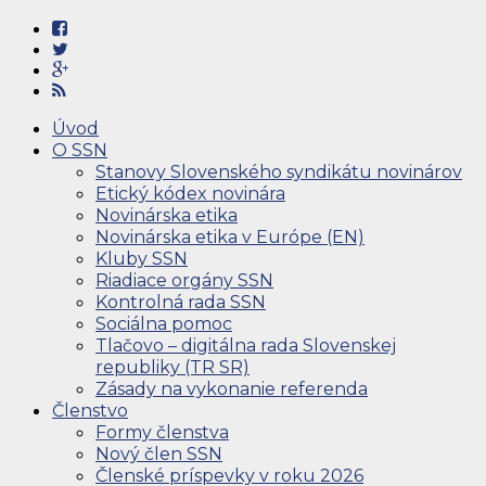
Úvod
O SSN
Stanovy Slovenského syndikátu novinárov
Etický kódex novinára
Novinárska etika
Novinárska etika v Európe (EN)
Kluby SSN
Riadiace orgány SSN
Kontrolná rada SSN
Sociálna pomoc
Tlačovo – digitálna rada Slovenskej
republiky (TR SR)
Zásady na vykonanie referenda
Členstvo
Formy členstva
Nový člen SSN
Členské príspevky v roku 2026