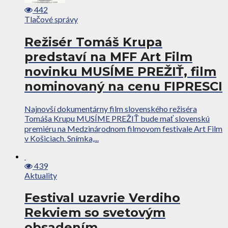
442
Tlačové správy
Režisér Tomáš Krupa
predstaví na MFF Art Film
novinku MUSÍME PREŽIŤ, film
nominovaný na cenu FIPRESCI
Najnovší dokumentárny film slovenského režiséra
Tomáša Krupu MUSÍME PREŽIŤ bude mať slovenskú
premiéru na Medzinárodnom filmovom festivale Art Film
v Košiciach. Snímka,...
439
Aktuality
Festival uzavrie Verdiho
Rekviem so svetovým
obsadením