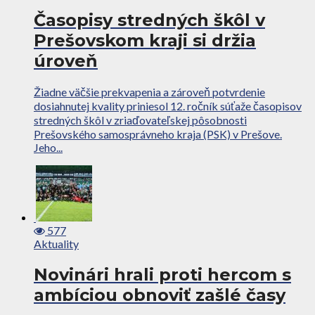
Časopisy stredných škôl v
Prešovskom kraji si držia
úroveň
Žiadne väčšie prekvapenia a zároveň potvrdenie
dosiahnutej kvality priniesol 12. ročník súťaže časopisov
stredných škôl v zriaďovateľskej pôsobnosti
Prešovského samosprávneho kraja (PSK) v Prešove.
Jeho...
577
Aktuality
Novinári hrali proti hercom s
ambíciou obnoviť zašlé časy