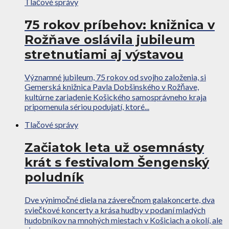
Tlačové správy
75 rokov príbehov: knižnica v
Rožňave oslávila jubileum
stretnutiami aj výstavou
Významné jubileum, 75 rokov od svojho založenia, si
Gemerská knižnica Pavla Dobšinského v Rožňave,
kultúrne zariadenie Košického samosprávneho kraja
pripomenula sériou podujatí, ktoré...
Tlačové správy
Začiatok leta už osemnásty
krát s festivalom Šengenský
poludník
Dve výnimočné diela na záverečnom galakoncerte, dva
sviečkové koncerty a krása hudby v podaní mladých
hudobníkov na mnohých miestach v Košiciach a okolí, ale