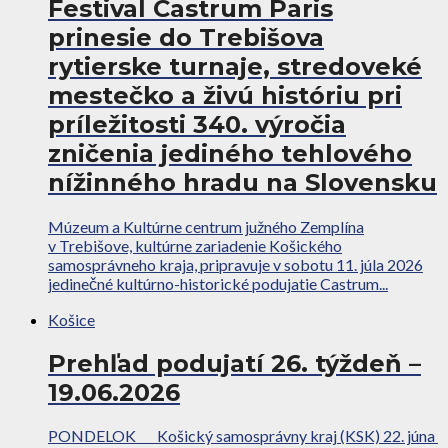
Festival Castrum Paris
prinesie do Trebišova
rytierske turnaje, stredoveké
mestečko a živú históriu pri
príležitosti 340. výročia
zničenia jediného tehlového
nížinného hradu na Slovensku
Múzeum a Kultúrne centrum južného Zemplína
v Trebišove, kultúrne zariadenie Košického
samosprávneho kraja, pripravuje v sobotu 11. júla 2026
jedinečné kultúrno-historické podujatie Castrum...
Košice
Prehľad podujatí 26. týždeň –
19.06.2026
PONDELOK Košický samosprávny kraj (KSK) 22. júna