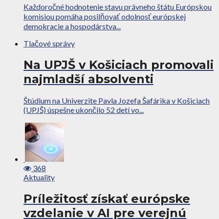
Každoročné hodnotenie stavu právneho štátu Európskou
komisiou pomáha posilňovať odolnosť európskej
demokracie a hospodárstva...
Tlačové správy
Na UPJŠ v Košiciach promovali
najmladší absolventi
Štúdium na Univerzite Pavla Jozefa Šafárika v Košiciach
(UPJŠ) úspešne ukončilo 52 detí vo...
368
Aktuality
Príležitosť získať európske
vzdelanie v AI pre verejnú