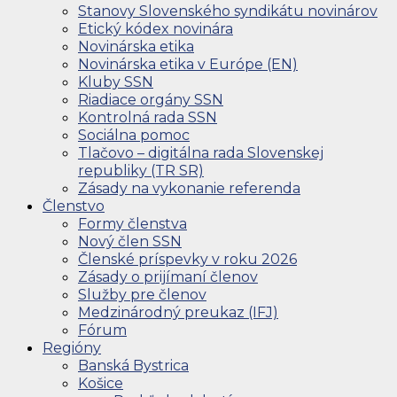
Stanovy Slovenského syndikátu novinárov
Etický kódex novinára
Novinárska etika
Novinárska etika v Európe (EN)
Kluby SSN
Riadiace orgány SSN
Kontrolná rada SSN
Sociálna pomoc
Tlačovo – digitálna rada Slovenskej
republiky (TR SR)
Zásady na vykonanie referenda
Členstvo
Formy členstva
Nový člen SSN
Členské príspevky v roku 2026
Zásady o prijímaní členov
Služby pre členov
Medzinárodný preukaz (IFJ)
Fórum
Regióny
Banská Bystrica
Košice