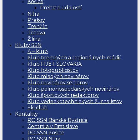
Košice
Prehľad udalostí
Nitra
Prešov
Trenčín
Trnava
Žilina
Kluby SSN
A – klub
Klub firemných a regionálnych médií
Klub FIJET SLOVAKIA
Klub fotopublicistov
Klub mladých novinárov
Klub novinárov seniorov
Klub poľnohospodárskych novinárov
Klub športových redaktorov
Klub vedeckotechnických žurnalistov
Ski club
Kontakty
RO SSN Banská Bystrica
Centrála v Bratislave
RO SSN Košice
RO SSN Nitra