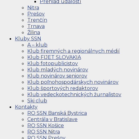
Prehľad udalostí
Nitra
Prešov
Trenčín
Trnava
Žilina
Kluby SSN
A – klub
Klub firemných a regionálnych médií
Klub FIJET SLOVAKIA
Klub fotopublicistov
Klub mladých novinárov
Klub novinárov seniorov
Klub poľnohospodárskych novinárov
Klub športových redaktorov
Klub vedeckotechnických žurnalistov
Ski club
Kontakty
RO SSN Banská Bystrica
Centrála v Bratislave
RO SSN Košice
RO SSN Nitra
RO SSN Prešov