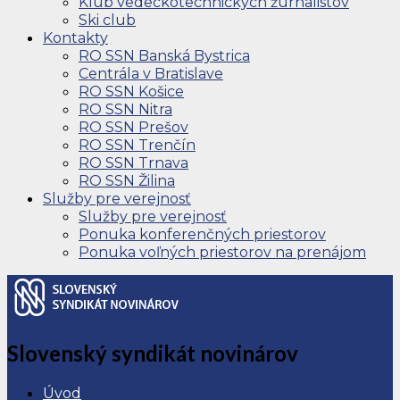
Klub vedeckotechnických žurnalistov
Ski club
Kontakty
RO SSN Banská Bystrica
Centrála v Bratislave
RO SSN Košice
RO SSN Nitra
RO SSN Prešov
RO SSN Trenčín
RO SSN Trnava
RO SSN Žilina
Služby pre verejnosť
Služby pre verejnosť
Ponuka konferenčných priestorov
Ponuka voľných priestorov na prenájom
Slovenský syndikát novinárov
Úvod