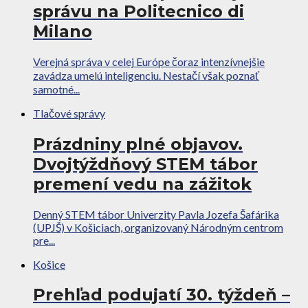
správu na Politecnico di
Milano
Verejná správa v celej Európe čoraz intenzívnejšie
zavádza umelú inteligenciu. Nestačí však poznať
samotné...
Tlačové správy
Prázdniny plné objavov.
Dvojtýždňový STEM tábor
premení vedu na zážitok
Denný STEM tábor Univerzity Pavla Jozefa Šafárika
(UPJŠ) v Košiciach, organizovaný Národným centrom
pre...
Košice
Prehľad podujatí 30. týždeň –