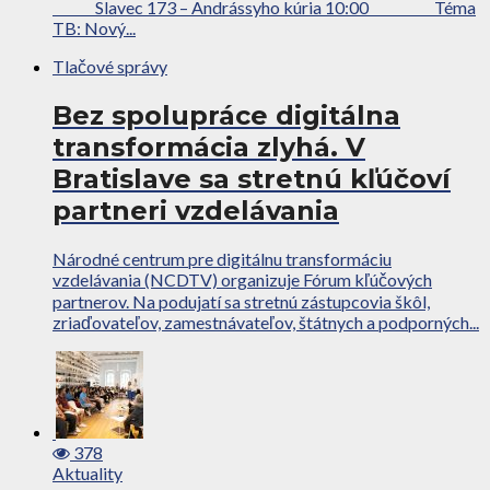
Slavec 173 – Andrássyho kúria 10:00 Téma
TB: Nový...
Tlačové správy
Bez spolupráce digitálna
transformácia zlyhá. V
Bratislave sa stretnú kľúčoví
partneri vzdelávania
Národné centrum pre digitálnu transformáciu
vzdelávania (NCDTV) organizuje Fórum kľúčových
partnerov. Na podujatí sa stretnú zástupcovia škôl,
zriaďovateľov, zamestnávateľov, štátnych a podporných...
378
Aktuality