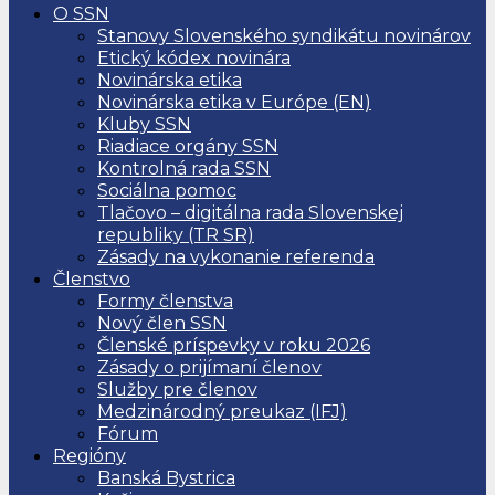
O SSN
Stanovy Slovenského syndikátu novinárov
Etický kódex novinára
Novinárska etika
Novinárska etika v Európe (EN)
Kluby SSN
Riadiace orgány SSN
Kontrolná rada SSN
Sociálna pomoc
Tlačovo – digitálna rada Slovenskej
republiky (TR SR)
Zásady na vykonanie referenda
Členstvo
Formy členstva
Nový člen SSN
Členské príspevky v roku 2026
Zásady o prijímaní členov
Služby pre členov
Medzinárodný preukaz (IFJ)
Fórum
Regióny
Banská Bystrica