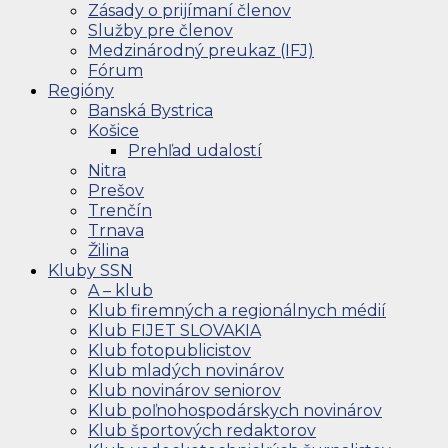
Zásady o prijímaní členov
Služby pre členov
Medzinárodný preukaz (IFJ)
Fórum
Regióny
Banská Bystrica
Košice
Prehľad udalostí
Nitra
Prešov
Trenčín
Trnava
Žilina
Kluby SSN
A – klub
Klub firemných a regionálnych médií
Klub FIJET SLOVAKIA
Klub fotopublicistov
Klub mladých novinárov
Klub novinárov seniorov
Klub poľnohospodárskych novinárov
Klub športových redaktorov