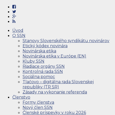
Úvod
O SSN
Stanovy Slovenského syndikátu novinárov
Etický kódex novinára
Novinárska etika
Novinárska etika v Európe (EN)
Kluby SSN
Riadiace orgány SSN
Kontrolná rada SSN
Sociálna pomoc
Tlačovo – digitálna rada Slovenskej
republiky (TR SR)
Zásady na vykonanie referenda
Členstvo
Formy členstva
Nový člen SSN
Členské príspevky v roku 2026