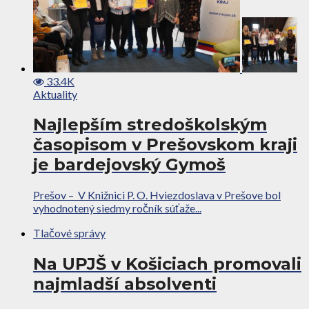
33.4K
Aktuality
Najlepším stredoškolským
časopisom v Prešovskom kraji
je bardejovský Gymoš
Prešov – V Knižnici P. O. Hviezdoslava v Prešove bol
vyhodnotený siedmy ročník súťaže...
Tlačové správy
Na UPJŠ v Košiciach promovali
najmladší absolventi