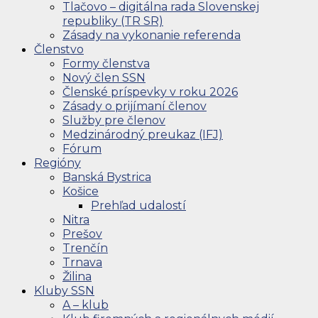
Tlačovo – digitálna rada Slovenskej
republiky (TR SR)
Zásady na vykonanie referenda
Členstvo
Formy členstva
Nový člen SSN
Členské príspevky v roku 2026
Zásady o prijímaní členov
Služby pre členov
Medzinárodný preukaz (IFJ)
Fórum
Regióny
Banská Bystrica
Košice
Prehľad udalostí
Nitra
Prešov
Trenčín
Trnava
Žilina
Kluby SSN
A – klub