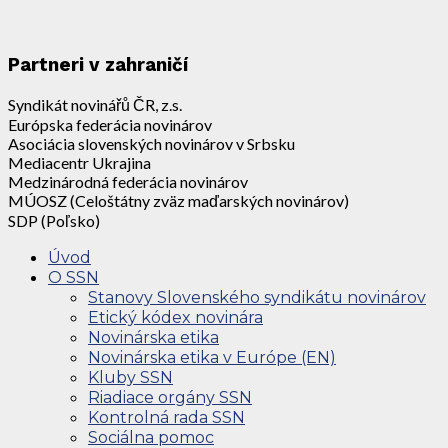
Partneri v zahraničí
Syndikát novinářů ČR, z.s.
Európska federácia novinárov
Asociácia slovenských novinárov v Srbsku
Mediacentr Ukrajina
Medzinárodná federácia novinárov
MÚOSZ (Celoštátny zväz maďarských novinárov)
SDP (Poľsko)
Úvod
O SSN
Stanovy Slovenského syndikátu novinárov
Etický kódex novinára
Novinárska etika
Novinárska etika v Európe (EN)
Kluby SSN
Riadiace orgány SSN
Kontrolná rada SSN
Sociálna pomoc