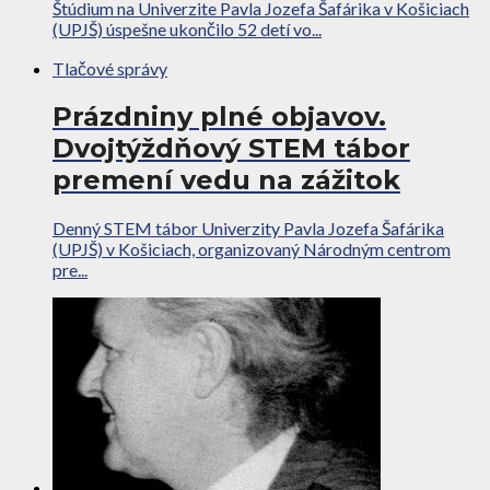
Štúdium na Univerzite Pavla Jozefa Šafárika v Košiciach
(UPJŠ) úspešne ukončilo 52 detí vo...
Tlačové správy
Prázdniny plné objavov.
Dvojtýždňový STEM tábor
premení vedu na zážitok
Denný STEM tábor Univerzity Pavla Jozefa Šafárika
(UPJŠ) v Košiciach, organizovaný Národným centrom
pre...