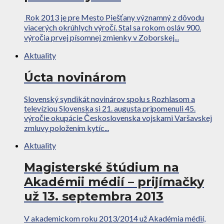
Rok 2013 je pre Mesto Piešťany významný z dôvodu
viacerých okrúhlych výročí. Stal sa rokom osláv 900.
výročia prvej písomnej zmienky v Zoborskej...
Aktuality
Úcta novinárom
Slovenský syndikát novinárov spolu s Rozhlasom a
televíziou Slovenska si 21. augusta pripomenuli 45.
výročie okupácie Československa vojskami Varšavskej
zmluvy položením kytíc...
Aktuality
Magisterské štúdium na
Akadémii médií – prijímačky
už 13. septembra 2013
V akademickom roku 2013/2014 už Akadémia médií,