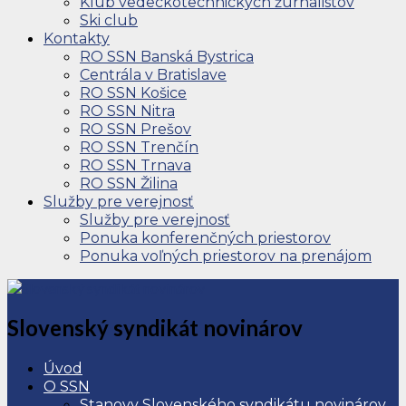
Klub vedeckotechnických žurnalistov
Ski club
Kontakty
RO SSN Banská Bystrica
Centrála v Bratislave
RO SSN Košice
RO SSN Nitra
RO SSN Prešov
RO SSN Trenčín
RO SSN Trnava
RO SSN Žilina
Služby pre verejnosť
Služby pre verejnosť
Ponuka konferenčných priestorov
Ponuka voľných priestorov na prenájom
Slovenský syndikát novinárov
Úvod
O SSN
Stanovy Slovenského syndikátu novinárov