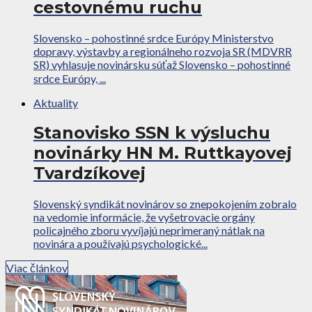
cestovnému ruchu
Slovensko – pohostinné srdce Európy Ministerstvo
dopravy, výstavby a regionálneho rozvoja SR (MDVRR
SR) vyhlasuje novinársku súťaž Slovensko – pohostinné
srdce Európy, ...
Aktuality
Stanovisko SSN k výsluchu
novinárky HN M. Ruttkayovej
Tvardzíkovej
Slovenský syndikát novinárov so znepokojením zobralo
na vedomie informácie, že vyšetrovacie orgány
policajného zboru vyvíjajú neprimeraný nátlak na
novinára a používajú psychologické...
Viac článkov