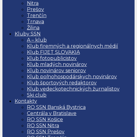
Nitra
Prešov
Trenčín
Trnava
Žilina
Kluby SSN
A – klub
Klub firemných a regionálnych médií
Klub FIJET SLOVAKIA
Klub fotopublicistov
Klub mladých novinárov
Klub novinárov seniorov
Klub poľnohospodárskych novinárov
Klub športových redaktorov
Klub vedeckotechnických žurnalistov
Ski club
Kontakty
RO SSN Banská Bystrica
Centrála v Bratislave
RO SSN Košice
RO SSN Nitra
RO SSN Prešov