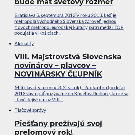
bude mať svetový rozmer
Bratislava 5. septembra 2013 V roku 2013, keď je
metropola východného Slovenska zároveň jednou
z dvoch metropol európskej kultúry, patrí medzi TOP
podujatia v Košiciach...
Aktuality
VIII. Majstrovstvá Slovenska
novinárov – plavcov –
NOVINÁRSKY ČĽUPNÍK
Milí plavci, v termíne 3. (štvrtok) – 6. októbra (nedeľa)
2013 vás opäť pozývame do Kúpeľov Dudince, ktoré sa
stanú dejiskom už VIII....
Tlačové správy
Piešťany prežívajú svoj
prelomový rok!