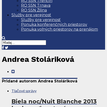
RO SSN Trenčín
RO SSN Trnava
RO SSN Žilina
Služby pre verejnosť
Služby pre verejnosť
Ponuka konferenčných priestorov
Ponuka voľných priestorov na prenájom
Andrea Stoláriková
Pridané autorom Andrea Stoláriková
Tlačové správy
Biela noc/Nuit Blanche 2013