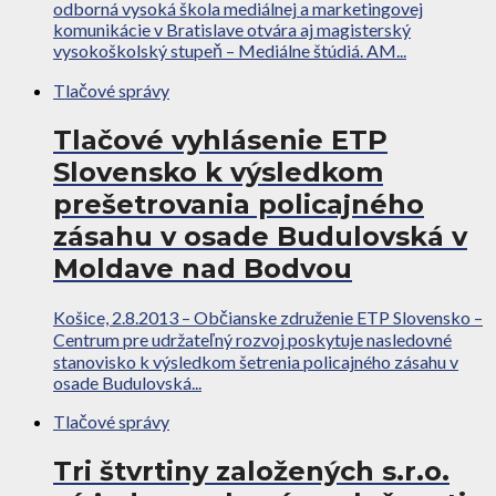
odborná vysoká škola mediálnej a marketingovej
komunikácie v Bratislave otvára aj magisterský
vysokoškolský stupeň – Mediálne štúdiá. AM...
Tlačové správy
Tlačové vyhlásenie ETP
Slovensko k výsledkom
prešetrovania policajného
zásahu v osade Budulovská v
Moldave nad Bodvou
Košice, 2.8.2013 – Občianske združenie ETP Slovensko –
Centrum pre udržateľný rozvoj poskytuje nasledovné
stanovisko k výsledkom šetrenia policajného zásahu v
osade Budulovská...
Tlačové správy
Tri štvrtiny založených s.r.o.