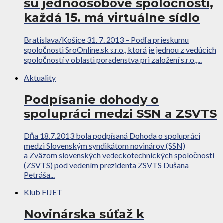
sú jednoosobové spoločnosti,
každá 15. má virtuálne sídlo
Bratislava/Košice 31. 7. 2013 – Podľa prieskumu
spoločnosti SroOnline.sk s.r.o., ktorá je jednou z vedúcich
spoločností v oblasti poradenstva pri založení s.r.o.,...
Aktuality
Podpísanie dohody o
spolupráci medzi SSN a ZSVTS
Dňa 18.7.2013 bola podpísaná Dohoda o spolupráci
medzi Slovenským syndikátom novinárov (SSN)
a Zväzom slovenských vedeckotechnických spoločností
(ZSVTS) pod vedením prezidenta ZSVTS Dušana
Petráša...
Klub FIJET
Novinárska súťaž k