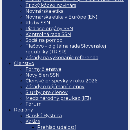
Etický kódex novinára
Novinárska etika
Novinárska etika v Európe (EN)
Kluby SSN
Riadiace orgány SSN
Kontrolná rada SSN
Sociálna pomoc
Tlačovo – digitálna rada Slovenskej
republiky (TR SR)
Zásady na vykonanie referenda
Členstvo
Formy členstva
Nový člen SSN
Členské príspevky v roku 2026
Zásady o prijímaní členov
Služby pre členov
Medzinárodný preukaz (IFJ)
Fórum
Regióny
Banská Bystrica
Košice
Prehľad udalostí