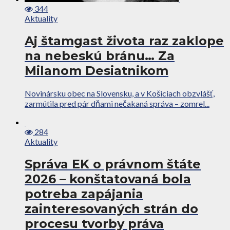
344
Aktuality
Aj štamgast života raz zaklope
na nebeskú bránu… Za
Milanom Desiatnikom
Novinársku obec na Slovensku, a v Košiciach obzvlášť,
zarmútila pred pár dňami nečakaná správa – zomrel...
284
Aktuality
Správa EK o právnom štáte
2026 – konštatovaná bola
potreba zapájania
zainteresovaných strán do
procesu tvorby práva