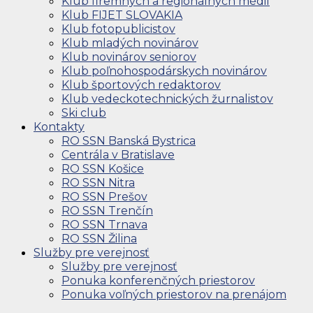
Klub firemných a regionálnych médií
Klub FIJET SLOVAKIA
Klub fotopublicistov
Klub mladých novinárov
Klub novinárov seniorov
Klub poľnohospodárskych novinárov
Klub športových redaktorov
Klub vedeckotechnických žurnalistov
Ski club
Kontakty
RO SSN Banská Bystrica
Centrála v Bratislave
RO SSN Košice
RO SSN Nitra
RO SSN Prešov
RO SSN Trenčín
RO SSN Trnava
RO SSN Žilina
Služby pre verejnosť
Služby pre verejnosť
Ponuka konferenčných priestorov
Ponuka voľných priestorov na prenájom