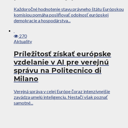
Každoročné hodnotenie stavu právneho štátu Európskou
komisiou pomáha posilňovať odolnosť európskej
demokracie a hospodárstva...
270
Aktuality
Príležitosť získať európske
vzdelanie v AI pre verejnú
správu na Politecnico di
Milano
Verejná správa v celej Európe čoraz intenzívnejšie
zavádza umelú inteligenciu. Nestačí však poznať
samotné...