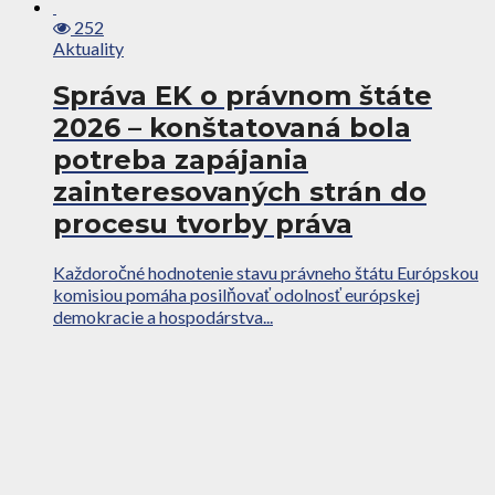
252
Aktuality
Správa EK o právnom štáte
2026 – konštatovaná bola
potreba zapájania
zainteresovaných strán do
procesu tvorby práva
Každoročné hodnotenie stavu právneho štátu Európskou
komisiou pomáha posilňovať odolnosť európskej
demokracie a hospodárstva...