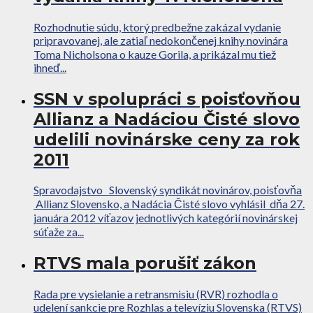
Rozhodnutie súdu, ktorý predbežne zakázal vydanie
pripravovanej, ale zatiaľ nedokončenej knihy novinára
Toma Nicholsona o kauze Gorila, a prikázal mu tiež
ihneď...
SSN v spolupráci s poisťovňou
Allianz a Nadáciou Čisté slovo
udelili novinárske ceny za rok
2011
Spravodajstvo Slovenský syndikát novinárov, poisťovňa
Allianz Slovensko, a Nadácia Čisté slovo vyhlásil dňa 27.
januára 2012 víťazov jednotlivých kategórií novinárskej
súťaže za...
RTVS mala porušiť zákon
Rada pre vysielanie a retransmisiu (RVR) rozhodla o
udelení sankcie pre Rozhlas a televíziu Slovenska (RTVS)