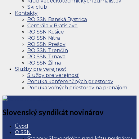
Klub vedeckotechnických žurnalistov
Ski club
Kontakty
RO SSN Banská Bystrica
Centrála v Bratislave
RO SSN Košice
RO SSN Nitra
RO SSN Prešov
RO SSN Trenčín
RO SSN Trnava
RO SSN Žilina
Služby pre verejnosť
Služby pre verejnosť
Ponuka konferenčných priestorov
Ponuka voľných priestorov na prenájom
Slovenský syndikát novinárov
Úvod
O SSN
Stanovy Slovenského syndikátu novinárov