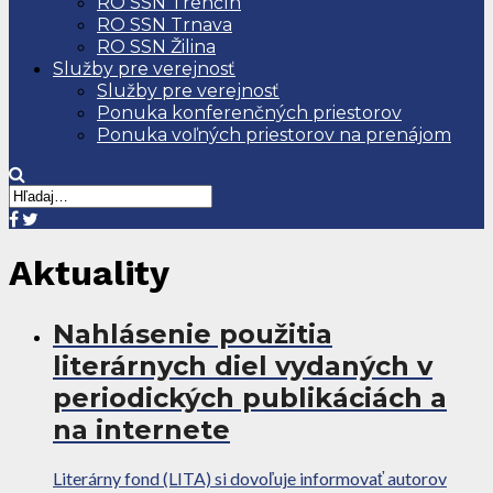
RO SSN Trenčín
RO SSN Trnava
RO SSN Žilina
Služby pre verejnosť
Služby pre verejnosť
Ponuka konferenčných priestorov
Ponuka voľných priestorov na prenájom
Aktuality
Nahlásenie použitia
literárnych diel vydaných v
periodických publikáciách a
na internete
Literárny fond (LITA) si dovoľuje informovať autorov