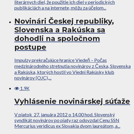
literárnych diel, že použitie ich diel v periodických
publikáciách a na internete, môžu za účelom...
Novinári Českej republiky,
Slovenska a Rakúska sa
dohodli na spoločnom
postupe
Impulzy prekračujúce hranice Viedeň – Počas
medzinárodného stretnutia novinárov z Česka, Slovenska
a Rakúska, ktorých hostil vo Viedni Rakúsky klub
novinárov (OJC),...
1.9K
Vyhlásenie novinárskej súťaže
V piatok 27. januára 2012 o 14.00 hod. Slovenský
syndikát novinárov po piaty raz odovzdal Cenu SSN
Mercurius veridicus ex Slovakia dvom laureátom, a...