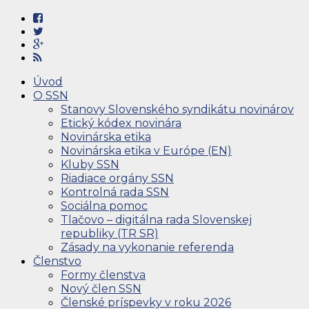
Úvod
O SSN
Stanovy Slovenského syndikátu novinárov
Etický kódex novinára
Novinárska etika
Novinárska etika v Európe (EN)
Kluby SSN
Riadiace orgány SSN
Kontrolná rada SSN
Sociálna pomoc
Tlačovo – digitálna rada Slovenskej
republiky (TR SR)
Zásady na vykonanie referenda
Členstvo
Formy členstva
Nový člen SSN
Členské príspevky v roku 2026