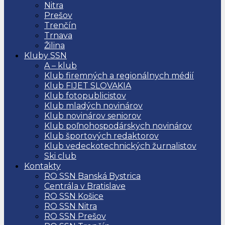
Nitra
Prešov
Trenčín
Trnava
Žilina
Kluby SSN
A – klub
Klub firemných a regionálnych médií
Klub FIJET SLOVAKIA
Klub fotopublicistov
Klub mladých novinárov
Klub novinárov seniorov
Klub poľnohospodárskych novinárov
Klub športových redaktorov
Klub vedeckotechnických žurnalistov
Ski club
Kontakty
RO SSN Banská Bystrica
Centrála v Bratislave
RO SSN Košice
RO SSN Nitra
RO SSN Prešov