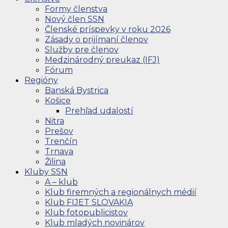
Formy členstva
Nový člen SSN
Členské príspevky v roku 2026
Zásady o prijímaní členov
Služby pre členov
Medzinárodný preukaz (IFJ)
Fórum
Regióny
Banská Bystrica
Košice
Prehľad udalostí
Nitra
Prešov
Trenčín
Trnava
Žilina
Kluby SSN
A – klub
Klub firemných a regionálnych médií
Klub FIJET SLOVAKIA
Klub fotopublicistov
Klub mladých novinárov