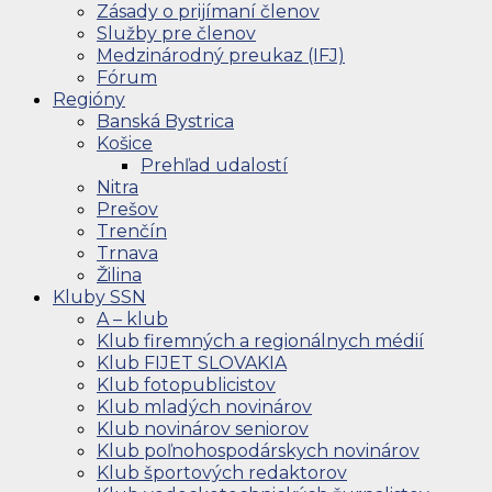
Zásady o prijímaní členov
Služby pre členov
Medzinárodný preukaz (IFJ)
Fórum
Regióny
Banská Bystrica
Košice
Prehľad udalostí
Nitra
Prešov
Trenčín
Trnava
Žilina
Kluby SSN
A – klub
Klub firemných a regionálnych médií
Klub FIJET SLOVAKIA
Klub fotopublicistov
Klub mladých novinárov
Klub novinárov seniorov
Klub poľnohospodárskych novinárov
Klub športových redaktorov