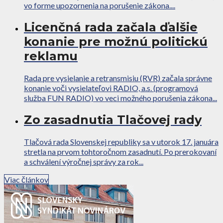
vo forme upozornenia na porušenie zákona....
Licenčná rada začala ďalšie
konanie pre možnú politickú
reklamu
Rada pre vysielanie a retransmisiu (RVR) začala správne
konanie voči vysielateľovi RADIO, a.s. (programová
služba FUN RADIO) vo veci možného porušenia zákona...
Zo zasadnutia Tlačovej rady
Tlačová rada Slovenskej republiky sa v utorok 17. januára
stretla na prvom tohtoročnom zasadnutí. Po prerokovaní
a schválení výročnej správy za rok...
Viac článkov