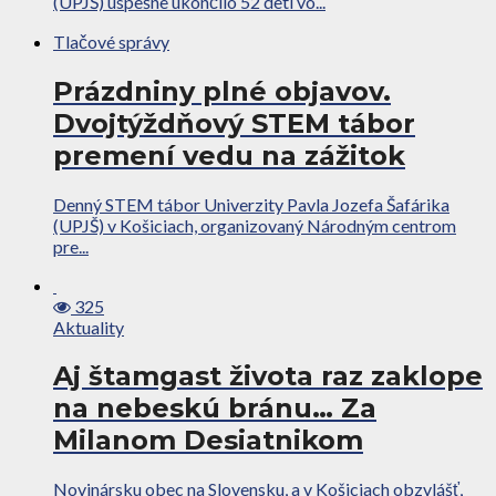
(UPJŠ) úspešne ukončilo 52 detí vo...
Tlačové správy
Prázdniny plné objavov.
Dvojtýždňový STEM tábor
premení vedu na zážitok
Denný STEM tábor Univerzity Pavla Jozefa Šafárika
(UPJŠ) v Košiciach, organizovaný Národným centrom
pre...
325
Aktuality
Aj štamgast života raz zaklope
na nebeskú bránu… Za
Milanom Desiatnikom
Novinársku obec na Slovensku, a v Košiciach obzvlášť,