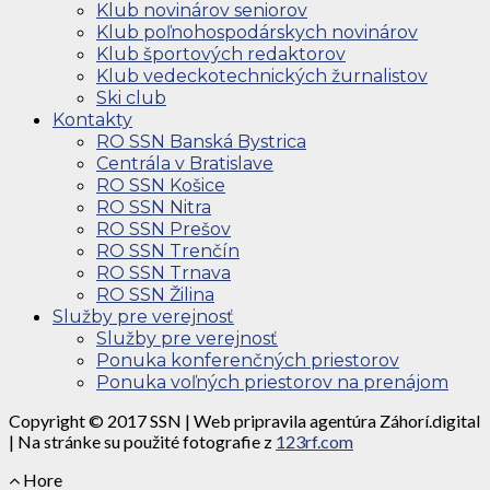
Klub novinárov seniorov
Klub poľnohospodárskych novinárov
Klub športových redaktorov
Klub vedeckotechnických žurnalistov
Ski club
Kontakty
RO SSN Banská Bystrica
Centrála v Bratislave
RO SSN Košice
RO SSN Nitra
RO SSN Prešov
RO SSN Trenčín
RO SSN Trnava
RO SSN Žilina
Služby pre verejnosť
Služby pre verejnosť
Ponuka konferenčných priestorov
Ponuka voľných priestorov na prenájom
Copyright © 2017 SSN | Web pripravila agentúra Záhorí.digital
| Na stránke su použité fotografie z
123rf.com
Hore