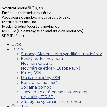
Syndikát novinářů ČR, z.s.
Európska federácia novinárov
Asociácia slovenských novinárov v Srbsku
Mediacentr Ukrajina
Medzinárodná federácia novinárov
MÚOSZ (Celoštátny zväz maďarských novinárov)
SDP (Poľsko)
Úvod
O SSN
Stanovy Slovenského syndikátu novinárov
Etický kódex novinára
Novinárska etika
Novinárska etika v Európe (EN)
Kluby SSN
Riadiace orgány SSN
Kontrolná rada SSN
Sociálna pomoc
Tlačovo – digitálna rada Slovenskej
republiky (TR SR)
Zásady na vykonanie referenda
Členstvo