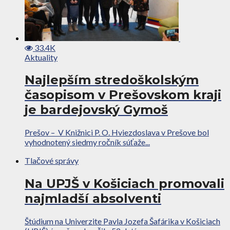
33.4K
Aktuality
Najlepším stredoškolským
časopisom v Prešovskom kraji
je bardejovský Gymoš
Prešov – V Knižnici P. O. Hviezdoslava v Prešove bol
vyhodnotený siedmy ročník súťaže...
Tlačové správy
Na UPJŠ v Košiciach promovali
najmladší absolventi
Štúdium na Univerzite Pavla Jozefa Šafárika v Košiciach