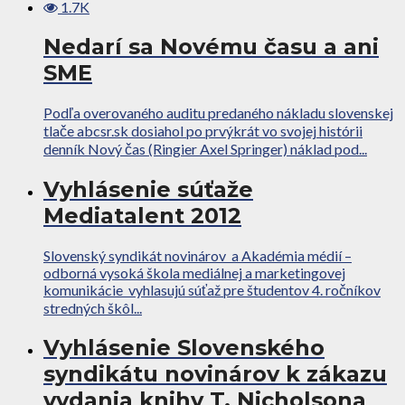
1.7K
Nedarí sa Novému času a ani
SME
Podľa overovaného auditu predaného nákladu slovenskej
tlače abcsr.sk dosiahol po prvýkrát vo svojej histórii
denník Nový čas (Ringier Axel Springer) náklad pod...
Vyhlásenie súťaže
Mediatalent 2012
Slovenský syndikát novinárov a Akadémia médií –
odborná vysoká škola mediálnej a marketingovej
komunikácie vyhlasujú súťaž pre študentov 4. ročníkov
stredných škôl...
Vyhlásenie Slovenského
syndikátu novinárov k zákazu
vydania knihy T. Nicholsona