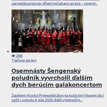
zarmútila pred pár dňami nečakaná správa – zomrel...
288
Tlačové správy
Osemnásty Šengenský
poludník vyvrcholil ďalším
dych berúcim galakoncertom
Zaplnený Kostol Premonštrátov na košickej Hlavnej ulici
zažil v sobotu 4. júla 2026 ďalší výnimočný...