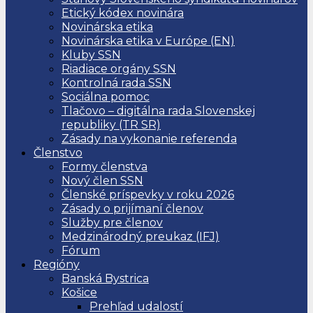
Etický kódex novinára
Novinárska etika
Novinárska etika v Európe (EN)
Kluby SSN
Riadiace orgány SSN
Kontrolná rada SSN
Sociálna pomoc
Tlačovo – digitálna rada Slovenskej
republiky (TR SR)
Zásady na vykonanie referenda
Členstvo
Formy členstva
Nový člen SSN
Členské príspevky v roku 2026
Zásady o prijímaní členov
Služby pre členov
Medzinárodný preukaz (IFJ)
Fórum
Regióny
Banská Bystrica
Košice
Prehľad udalostí