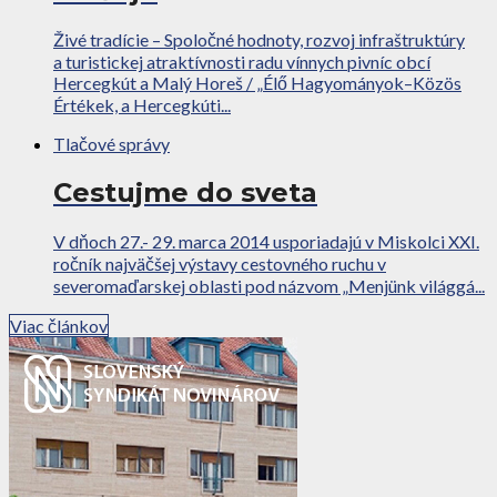
Živé tradície – Spoločné hodnoty, rozvoj infraštruktúry
a turistickej atraktívnosti radu vínnych pivníc obcí
Hercegkút a Malý Horeš / „Élő Hagyományok–Közös
Értékek, a Hercegkúti...
Tlačové správy
Cestujme do sveta
V dňoch 27.- 29. marca 2014 usporiadajú v Miskolci XXI.
ročník najväčšej výstavy cestovného ruchu v
severomaďarskej oblasti pod názvom „Menjünk világgá...
Viac článkov