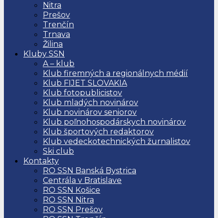
Nitra
Prešov
Trenčín
Trnava
Žilina
Kluby SSN
A – klub
Klub firemných a regionálnych médií
Klub FIJET SLOVAKIA
Klub fotopublicistov
Klub mladých novinárov
Klub novinárov seniorov
Klub poľnohospodárskych novinárov
Klub športových redaktorov
Klub vedeckotechnických žurnalistov
Ski club
Kontakty
RO SSN Banská Bystrica
Centrála v Bratislave
RO SSN Košice
RO SSN Nitra
RO SSN Prešov