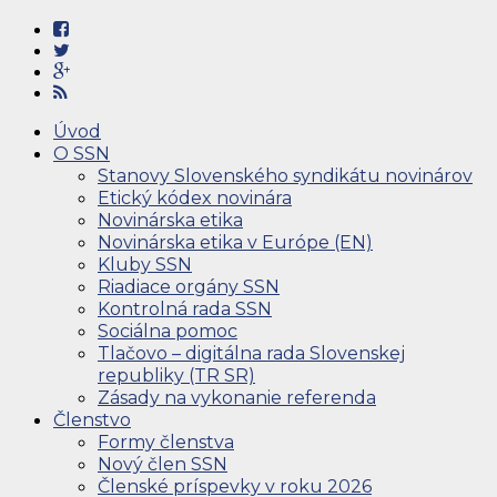
Úvod
O SSN
Stanovy Slovenského syndikátu novinárov
Etický kódex novinára
Novinárska etika
Novinárska etika v Európe (EN)
Kluby SSN
Riadiace orgány SSN
Kontrolná rada SSN
Sociálna pomoc
Tlačovo – digitálna rada Slovenskej
republiky (TR SR)
Zásady na vykonanie referenda
Členstvo
Formy členstva
Nový člen SSN
Členské príspevky v roku 2026