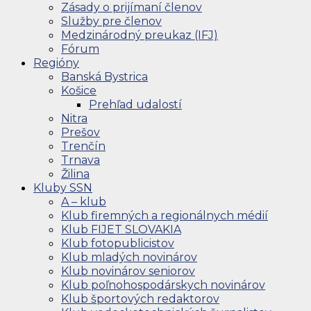
Zásady o prijímaní členov
Služby pre členov
Medzinárodný preukaz (IFJ)
Fórum
Regióny
Banská Bystrica
Košice
Prehľad udalostí
Nitra
Prešov
Trenčín
Trnava
Žilina
Kluby SSN
A – klub
Klub firemných a regionálnych médií
Klub FIJET SLOVAKIA
Klub fotopublicistov
Klub mladých novinárov
Klub novinárov seniorov
Klub poľnohospodárskych novinárov
Klub športových redaktorov