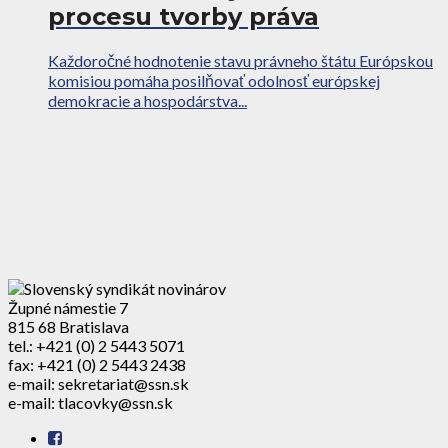
procesu tvorby práva
Každoročné hodnotenie stavu právneho štátu Európskou
komisiou pomáha posilňovať odolnosť európskej
demokracie a hospodárstva...
Župné námestie 7
815 68 Bratislava
tel.: +421 (0) 2 5443 5071
fax: +421 (0) 2 5443 2438
e-mail: sekretariat@ssn.sk
e-mail: tlacovky@ssn.sk