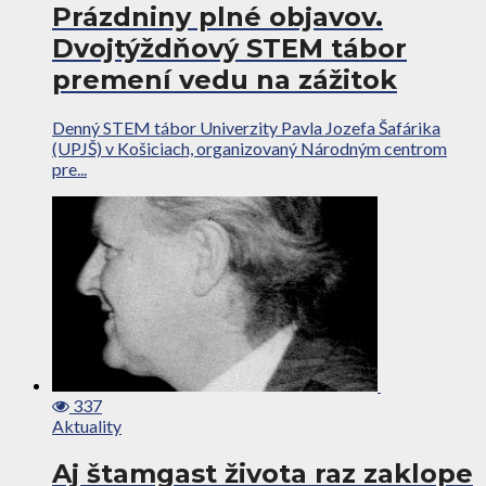
Prázdniny plné objavov.
Dvojtýždňový STEM tábor
premení vedu na zážitok
Denný STEM tábor Univerzity Pavla Jozefa Šafárika
(UPJŠ) v Košiciach, organizovaný Národným centrom
pre...
337
Aktuality
Aj štamgast života raz zaklope