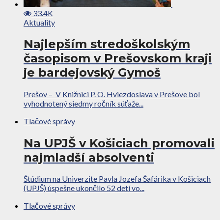
33.4K
Aktuality
Najlepším stredoškolským
časopisom v Prešovskom kraji
je bardejovský Gymoš
Prešov – V Knižnici P. O. Hviezdoslava v Prešove bol
vyhodnotený siedmy ročník súťaže...
Tlačové správy
Na UPJŠ v Košiciach promovali
najmladší absolventi
Štúdium na Univerzite Pavla Jozefa Šafárika v Košiciach
(UPJŠ) úspešne ukončilo 52 detí vo...
Tlačové správy