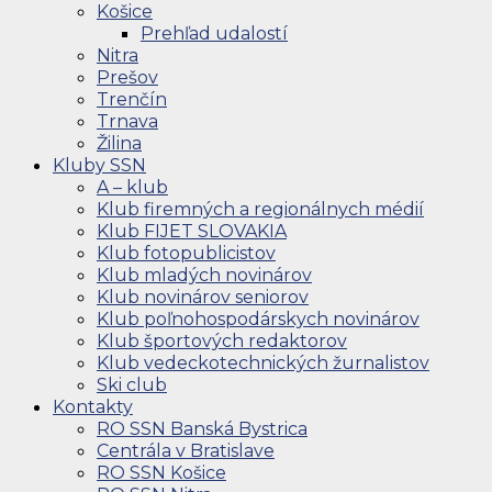
Košice
Prehľad udalostí
Nitra
Prešov
Trenčín
Trnava
Žilina
Kluby SSN
A – klub
Klub firemných a regionálnych médií
Klub FIJET SLOVAKIA
Klub fotopublicistov
Klub mladých novinárov
Klub novinárov seniorov
Klub poľnohospodárskych novinárov
Klub športových redaktorov
Klub vedeckotechnických žurnalistov
Ski club
Kontakty
RO SSN Banská Bystrica
Centrála v Bratislave
RO SSN Košice