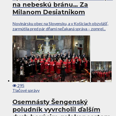
na nebeskú bránu… Za
Milanom Desiatnikom
Novinársku obec na Slovensku, a v Košiciach obzvlášť,
zarmútila pred pár dňami nečakaná správa – zomrel...
295
Tlačové správy
Osemnásty Šengenský
poludník vyvrcholil ďalším