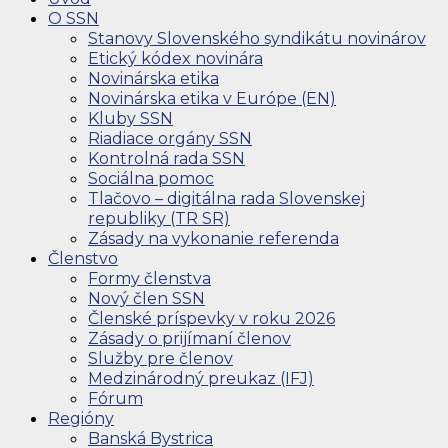
O SSN
Stanovy Slovenského syndikátu novinárov
Etický kódex novinára
Novinárska etika
Novinárska etika v Európe (EN)
Kluby SSN
Riadiace orgány SSN
Kontrolná rada SSN
Sociálna pomoc
Tlačovo – digitálna rada Slovenskej
republiky (TR SR)
Zásady na vykonanie referenda
Členstvo
Formy členstva
Nový člen SSN
Členské príspevky v roku 2026
Zásady o prijímaní členov
Služby pre členov
Medzinárodný preukaz (IFJ)
Fórum
Regióny
Banská Bystrica