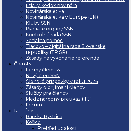
Etický kódex novinára
Novinárska etika
Novinárska etika v Európe (EN)
Kluby SSN
Riadiace orgány SSN
Kontrolná rada SSN
Sociálna pomoc
Tlačovo – digitálna rada Slovenskej
republiky (TR SR)
Zásady na vykonanie referenda
Členstvo
Formy členstva
Nový člen SSN
Členské príspevky v roku 2026
Zásady o prijímaní členov
Služby pre členov
Medzinárodný preukaz (IFJ)
Fórum
Regióny
Banská Bystrica
Košice
Prehľad udalostí