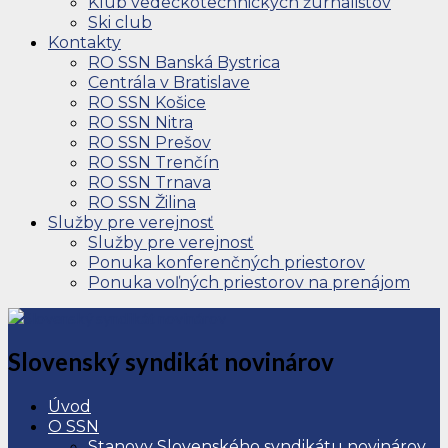
Klub vedeckotechnických žurnalistov
Ski club
Kontakty
RO SSN Banská Bystrica
Centrála v Bratislave
RO SSN Košice
RO SSN Nitra
RO SSN Prešov
RO SSN Trenčín
RO SSN Trnava
RO SSN Žilina
Služby pre verejnosť
Služby pre verejnosť
Ponuka konferenčných priestorov
Ponuka voľných priestorov na prenájom
Slovenský syndikát novinárov
Úvod
O SSN
Stanovy Slovenského syndikátu novinárov