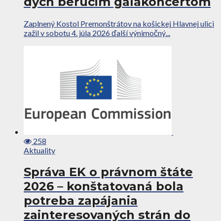
dych berúcim galakoncertom
Zaplnený Kostol Premonštrátov na košickej Hlavnej ulici
zažil v sobotu 4. júla 2026 ďalší výnimočný...
258
Aktuality
Správa EK o právnom štáte
2026 – konštatovaná bola
potreba zapájania
zainteresovaných strán do