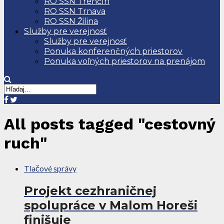
RO SSN Trenčín
RO SSN Trnava
RO SSN Žilina
Služby pre verejnosť
Služby pre verejnosť
Ponuka konferenčných priestorov
Ponuka voľných priestorov na prenájom
All posts tagged "cestovný
ruch"
Tlačové správy
Projekt cezhraničnej
spolupráce v Malom Horeši
finišuje