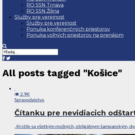
RO SSN Trnava
RO SSN Žilina
Služby pre verejnosť
Služby pre verejnosť
Ponuka konferenčných priestorov
Ponuka voľných priestorov na prenájom
All posts tagged "Košice"
2.9K
Spravodajstvo
Čítanku pre nevidiacich odštar
„Krstilo sa všetkým možných, obligátnym šampanským, dycho