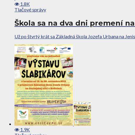
1.8K
Tlačové správy
Škola sa na dva dni premení na 
Už po štvrtý krát sa Základná škola Jozefa Urbana na Jenisej
1.9K