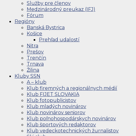
Služby pre členov
Medzinárodný preukaz (IFJ)
Fórum
Regióny
Banská Bystrica
Košice
Prehľad udalostí
Nitra
Prešov
Trenčín
Trnava
Žilina
Kluby SSN
A – klub
Klub firemných a regionálnych médií
Klub FIJET SLOVAKIA
Klub fotopublicistov
Klub mladých novinárov
Klub novinárov seniorov
Klub poľnohospodárskych novinárov
Klub športových redaktorov
Klub vedeckotechnických žurnalistov