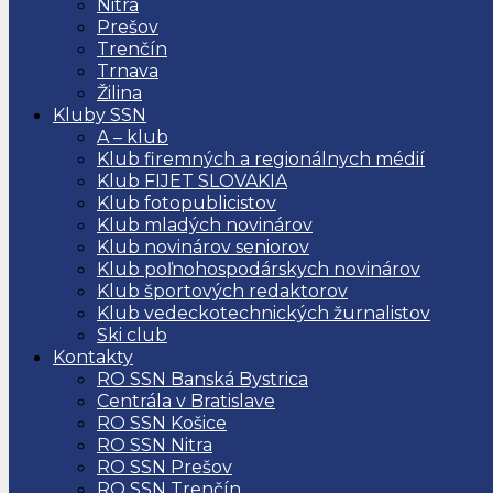
Nitra
Prešov
Trenčín
Trnava
Žilina
Kluby SSN
A – klub
Klub firemných a regionálnych médií
Klub FIJET SLOVAKIA
Klub fotopublicistov
Klub mladých novinárov
Klub novinárov seniorov
Klub poľnohospodárskych novinárov
Klub športových redaktorov
Klub vedeckotechnických žurnalistov
Ski club
Kontakty
RO SSN Banská Bystrica
Centrála v Bratislave
RO SSN Košice
RO SSN Nitra
RO SSN Prešov
RO SSN Trenčín