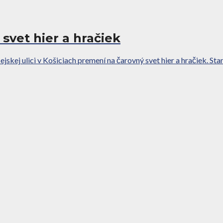
svet hier a hračiek
skej ulici v Košiciach premení na čarovný svet hier a hračiek. Stane