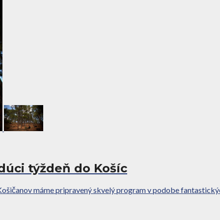
dúci týždeň do Košíc
 Košičanov máme pripravený skvelý program v podobe fantastický