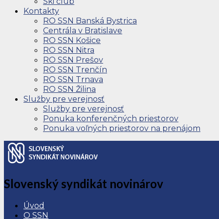
Ski club
Kontakty
RO SSN Banská Bystrica
Centrála v Bratislave
RO SSN Košice
RO SSN Nitra
RO SSN Prešov
RO SSN Trenčín
RO SSN Trnava
RO SSN Žilina
Služby pre verejnosť
Služby pre verejnosť
Ponuka konferenčných priestorov
Ponuka voľných priestorov na prenájom
Slovenský syndikát novinárov
Úvod
O SSN