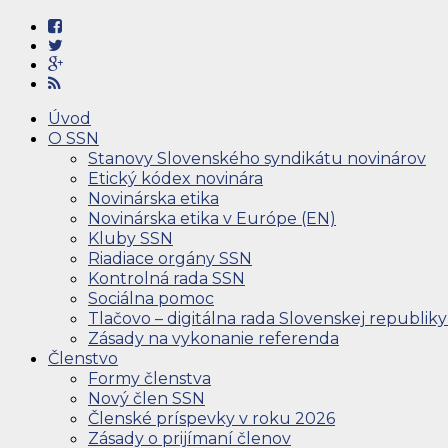
Úvod
O SSN
Stanovy Slovenského syndikátu novinárov
Etický kódex novinára
Novinárska etika
Novinárska etika v Európe (EN)
Kluby SSN
Riadiace orgány SSN
Kontrolná rada SSN
Sociálna pomoc
Tlačovo – digitálna rada Slovenskej republiky
Zásady na vykonanie referenda
Členstvo
Formy členstva
Nový člen SSN
Členské príspevky v roku 2026
Zásady o prijímaní členov