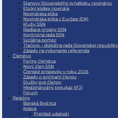
Stanovy Slovenského syndikátu novinárov
Etický kódex novinára
Novinárska etika
Novinárska etika v Európe (EN)
Kluby SSN
Riadiace orgány SSN
Kontrolná rada SSN
Sociálna pomoc
Tlačovo – digitálna rada Slovenskej republiky
Zásady na vykonanie referenda
Členstvo
Formy členstva
Nový člen SSN
Členské príspevky v roku 2026
Zásady o prijímaní členov
Služby pre členov
Medzinárodný preukaz (IFJ)
Fórum
Regióny
Banská Bystrica
Košice
Prehľad udalostí