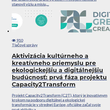
stanovil víziu a misiu,...
910
Tlačové správy
Aktivizácia kultúrneho a
kreatívneho priemyslu pre
ekologickejšiu a digitálnejšiu
budúcnosť: prvá fáza projektu
Capacity2Transform
Projekt Capacity2Transform (C2T), ktorý je inovatívnym
krokom na podporu digitálnej a ekologickej
transformácie v strednej Európe, oficiálne začal svoje
prvé aktivity a...