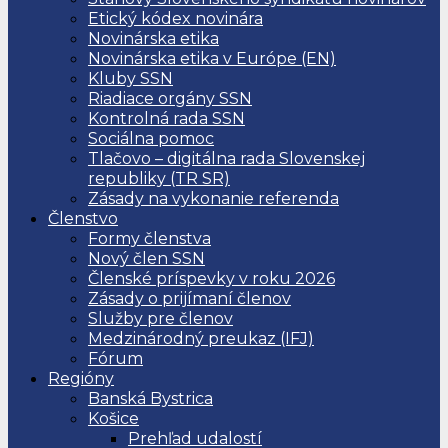
Etický kódex novinára
Novinárska etika
Novinárska etika v Európe (EN)
Kluby SSN
Riadiace orgány SSN
Kontrolná rada SSN
Sociálna pomoc
Tlačovo – digitálna rada Slovenskej
republiky (TR SR)
Zásady na vykonanie referenda
Členstvo
Formy členstva
Nový člen SSN
Členské príspevky v roku 2026
Zásady o prijímaní členov
Služby pre členov
Medzinárodný preukaz (IFJ)
Fórum
Regióny
Banská Bystrica
Košice
Prehľad udalostí