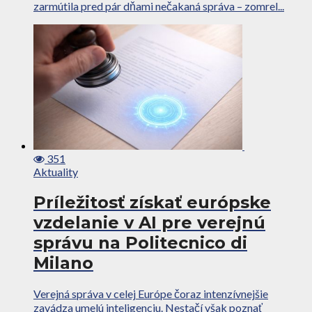
zarmútila pred pár dňami nečakaná správa – zomrel...
351
Aktuality
Príležitosť získať európske
vzdelanie v AI pre verejnú
správu na Politecnico di
Milano
Verejná správa v celej Európe čoraz intenzívnejšie
zavádza umelú inteligenciu. Nestačí však poznať