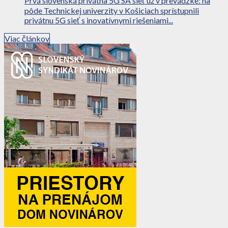
Prvá slovenská privátna 5G SA sieť už v prevádzke: na
pôde Technickej univerzity v Košiciach sprístupnili
privátnu 5G sieť s inovatívnymi riešeniami...
Viac článkov