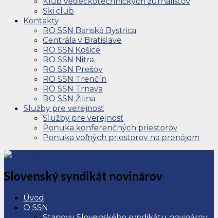
Klub vedeckotechnických žurnalistov
Ski club
Kontakty
RO SSN Banská Bystrica
Centrála v Bratislave
RO SSN Košice
RO SSN Nitra
RO SSN Prešov
RO SSN Trenčín
RO SSN Trnava
RO SSN Žilina
Služby pre verejnosť
Služby pre verejnosť
Ponuka konferenčných priestorov
Ponuka voľných priestorov na prenájom
Slovenský syndikát novinárov
Úvod
O SSN
Stanovy Slovenského syndikátu novinárov