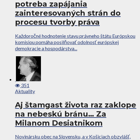
potreba zapájania
zainteresovaných strán do
procesu tvorby práva
Každoročné hodnotenie stavu právneho štátu Európskou
komisiou pomáha posilňovať odolnosť európskej
demokracie a hospodárstva...
351
Aktuality
Aj štamgast života raz zaklope
na nebeskú bránu… Za
Milanom Desiatnikom
Novinársku obec na Slovensku, a v Košiciach obzvlášť,