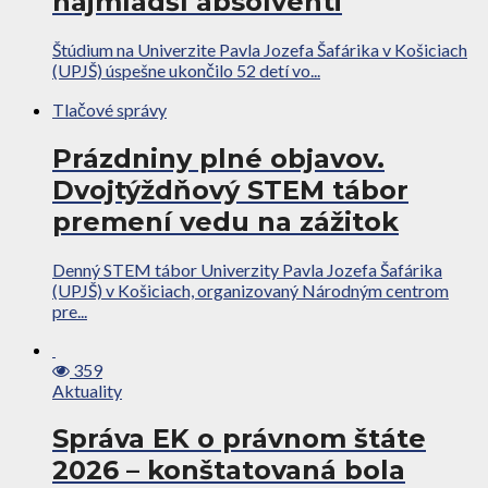
najmladší absolventi
Štúdium na Univerzite Pavla Jozefa Šafárika v Košiciach
(UPJŠ) úspešne ukončilo 52 detí vo...
Tlačové správy
Prázdniny plné objavov.
Dvojtýždňový STEM tábor
premení vedu na zážitok
Denný STEM tábor Univerzity Pavla Jozefa Šafárika
(UPJŠ) v Košiciach, organizovaný Národným centrom
pre...
359
Aktuality
Správa EK o právnom štáte
2026 – konštatovaná bola