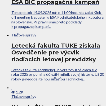
ESA BIC propagačná kampaň
Tento piatok 19.09.2025 nás o 11:00 hod. nás čaká Kick-
off meeting k spusteniu ESA Podnikateľského inkubátora
na Slovensku. Pripravili sme preto podklady
k propagačnej kampani...
Tlačové správy
Letecká fakulta TUKE získala
Osvedčenie pre výcvik
riadiacich letovej prevádzky
Letecká fakulta Technickej univerzity v Košiciach si v
roku 2025 pripomína dôležitý míľnik svojej histórie. Už 20
rokov je neoddeliteľnou súčasťou Technickej...
1.2K
Tlačové správy