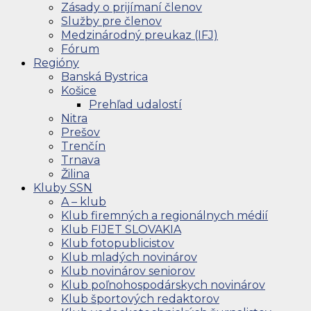
Zásady o prijímaní členov
Služby pre členov
Medzinárodný preukaz (IFJ)
Fórum
Regióny
Banská Bystrica
Košice
Prehľad udalostí
Nitra
Prešov
Trenčín
Trnava
Žilina
Kluby SSN
A – klub
Klub firemných a regionálnych médií
Klub FIJET SLOVAKIA
Klub fotopublicistov
Klub mladých novinárov
Klub novinárov seniorov
Klub poľnohospodárskych novinárov
Klub športových redaktorov