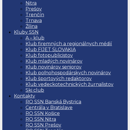
Nitra
Prešov
Trenčín
Trnava
Žilina
Kluby SSN
A – klub
Klub firemných a regionálnych médií
Klub FIJET SLOVAKIA
Klub fotopublicistov
Klub mladých novinárov
Klub novinárov seniorov
Klub poľnohospodárskych novinárov
Klub športových redaktorov
Klub vedeckotechnických žurnalistov
Ski club
Kontakty
RO SSN Banská Bystrica
Centrála v Bratislave
RO SSN Košice
RO SSN Nitra
RO SSN Prešov