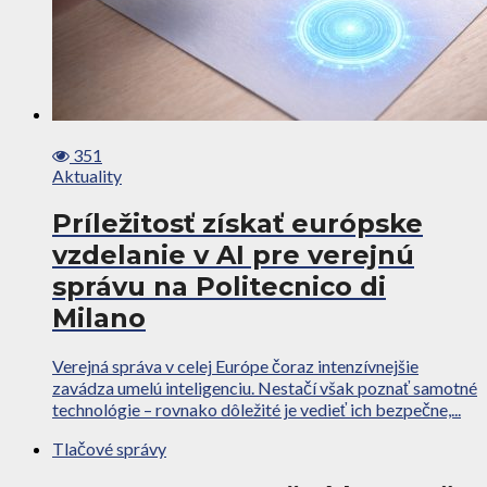
351
Aktuality
Príležitosť získať európske
vzdelanie v AI pre verejnú
správu na Politecnico di
Milano
Verejná správa v celej Európe čoraz intenzívnejšie
zavádza umelú inteligenciu. Nestačí však poznať samotné
technológie – rovnako dôležité je vedieť ich bezpečne,...
Tlačové správy