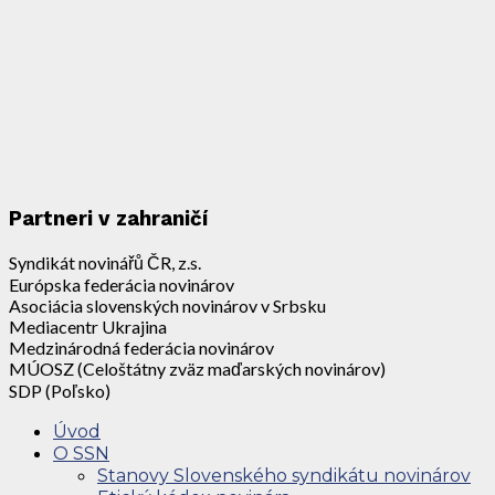
Partneri v zahraničí
Syndikát novinářů ČR, z.s.
Európska federácia novinárov
Asociácia slovenských novinárov v Srbsku
Mediacentr Ukrajina
Medzinárodná federácia novinárov
MÚOSZ (Celoštátny zväz maďarských novinárov)
SDP (Poľsko)
Úvod
O SSN
Stanovy Slovenského syndikátu novinárov