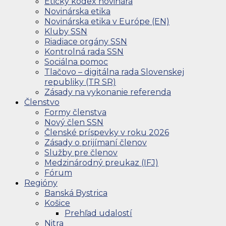
Etický kódex novinára
Novinárska etika
Novinárska etika v Európe (EN)
Kluby SSN
Riadiace orgány SSN
Kontrolná rada SSN
Sociálna pomoc
Tlačovo – digitálna rada Slovenskej
republiky (TR SR)
Zásady na vykonanie referenda
Členstvo
Formy členstva
Nový člen SSN
Členské príspevky v roku 2026
Zásady o prijímaní členov
Služby pre členov
Medzinárodný preukaz (IFJ)
Fórum
Regióny
Banská Bystrica
Košice
Prehľad udalostí
Nitra