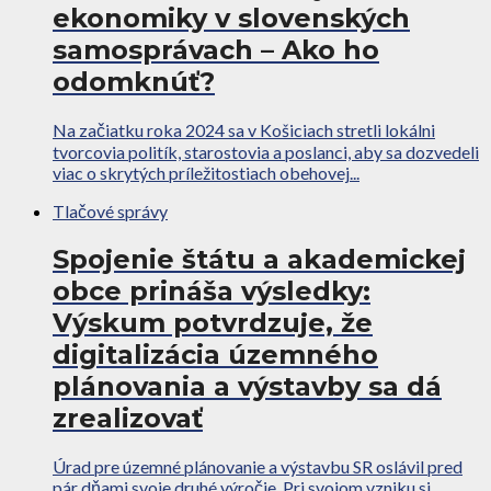
ekonomiky v slovenských
samosprávach – Ako ho
odomknúť?
Na začiatku roka 2024 sa v Košiciach stretli lokálni
tvorcovia politík, starostovia a poslanci, aby sa dozvedeli
viac o skrytých príležitostiach obehovej...
Tlačové správy
Spojenie štátu a akademickej
obce prináša výsledky:
Výskum potvrdzuje, že
digitalizácia územného
plánovania a výstavby sa dá
zrealizovať
Úrad pre územné plánovanie a výstavbu SR oslávil pred
pár dňami svoje druhé výročie. Pri svojom vzniku si