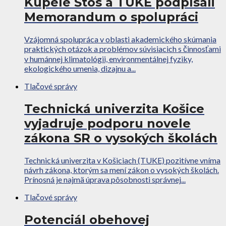
Kúpele Štós a TUKE podpísali
Memorandum o spolupráci
Vzájomná spolupráca v oblasti akademického skúmania
praktických otázok a problémov súvisiacich s činnosťami
v humánnej klimatológii, environmentálnej fyziky,
ekologického umenia, dizajnu a...
Tlačové správy
Technická univerzita Košice
vyjadruje podporu novele
zákona SR o vysokých školách
Technická univerzita v Košiciach (TUKE) pozitívne vníma
návrh zákona, ktorým sa mení zákon o vysokých školách.
Prínosná je najmä úprava pôsobnosti správnej...
Tlačové správy
Potenciál obehovej