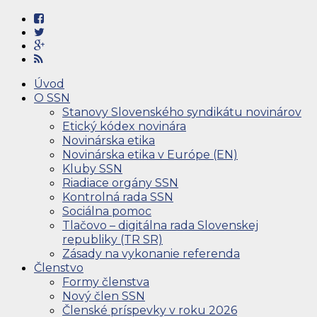
Úvod
O SSN
Stanovy Slovenského syndikátu novinárov
Etický kódex novinára
Novinárska etika
Novinárska etika v Európe (EN)
Kluby SSN
Riadiace orgány SSN
Kontrolná rada SSN
Sociálna pomoc
Tlačovo – digitálna rada Slovenskej
republiky (TR SR)
Zásady na vykonanie referenda
Členstvo
Formy členstva
Nový člen SSN
Členské príspevky v roku 2026