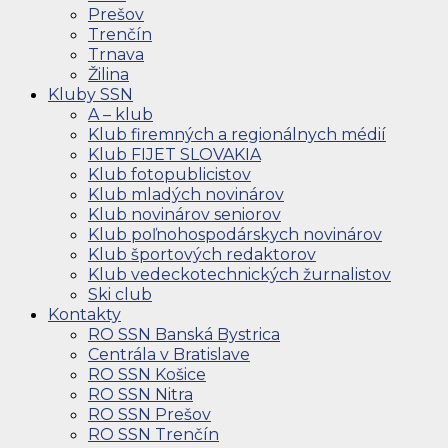
Prešov
Trenčín
Trnava
Žilina
Kluby SSN
A – klub
Klub firemných a regionálnych médií
Klub FIJET SLOVAKIA
Klub fotopublicistov
Klub mladých novinárov
Klub novinárov seniorov
Klub poľnohospodárskych novinárov
Klub športových redaktorov
Klub vedeckotechnických žurnalistov
Ski club
Kontakty
RO SSN Banská Bystrica
Centrála v Bratislave
RO SSN Košice
RO SSN Nitra
RO SSN Prešov
RO SSN Trenčín