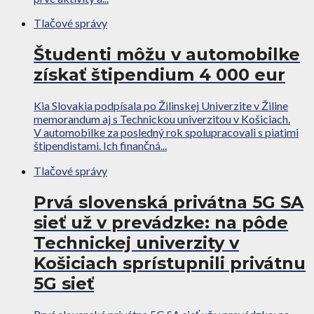
Tlačové správy
Študenti môžu v automobilke
získať štipendium 4 000 eur
Kia Slovakia podpísala po Žilinskej Univerzite v Žiline
memorandum aj s Technickou univerzitou v Košiciach.
V automobilke za posledný rok spolupracovali s piatimi
štipendistami. Ich finančná...
Tlačové správy
Prvá slovenská privátna 5G SA
sieť už v prevádzke: na pôde
Technickej univerzity v
Košiciach sprístupnili privátnu
5G sieť