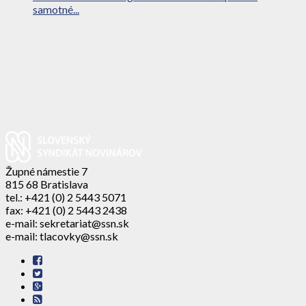
samotné...
Župné námestie 7
815 68 Bratislava
tel.: +421 (0) 2 5443 5071
fax: +421 (0) 2 5443 2438
e-mail: sekretariat@ssn.sk
e-mail: tlacovky@ssn.sk