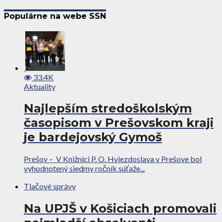
Populárne na webe SSN
33.4K
Aktuality
Najlepším stredoškolským
časopisom v Prešovskom kraji
je bardejovský Gymoš
Prešov – V Knižnici P. O. Hviezdoslava v Prešove bol
vyhodnotený siedmy ročník súťaže...
Tlačové správy
Na UPJŠ v Košiciach promovali