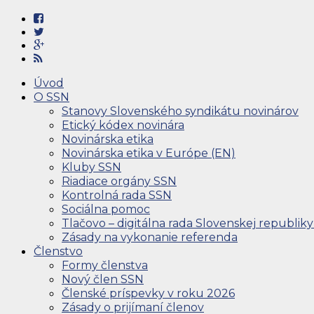
Úvod
O SSN
Stanovy Slovenského syndikátu novinárov
Etický kódex novinára
Novinárska etika
Novinárska etika v Európe (EN)
Kluby SSN
Riadiace orgány SSN
Kontrolná rada SSN
Sociálna pomoc
Tlačovo – digitálna rada Slovenskej republiky
Zásady na vykonanie referenda
Členstvo
Formy členstva
Nový člen SSN
Členské príspevky v roku 2026
Zásady o prijímaní členov