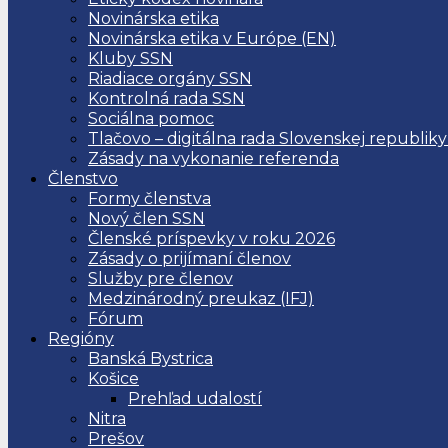
Novinárska etika
Novinárska etika v Európe (EN)
Kluby SSN
Riadiace orgány SSN
Kontrolná rada SSN
Sociálna pomoc
Tlačovo – digitálna rada Slovenskej republiky
Zásady na vykonanie referenda
Členstvo
Formy členstva
Nový člen SSN
Členské príspevky v roku 2026
Zásady o prijímaní členov
Služby pre členov
Medzinárodný preukaz (IFJ)
Fórum
Regióny
Banská Bystrica
Košice
Prehľad udalostí
Nitra
Prešov