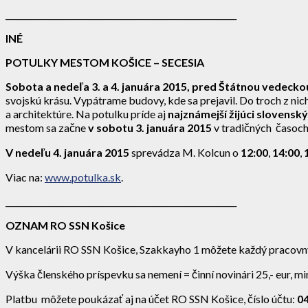
________________________________________________________
INÉ
POTULKY MESTOM KOŠICE – SECESIA
Sobota a nedeľa 3. a 4. januára 2015, pred Štátnou vedecko
svojskú krásu. Vypátrame budovy, kde sa prejavil. Do troch z ni
a architektúre. Na potulku príde aj
najznámejší žijúci slovensk
mestom sa začne
v sobotu
3. januára 2015
v tradičných časoc
V nedeľu
4. januára 2015
sprevádza M. Kolcun o
12:00
,
14:00
,
Viac na:
www.potulka.sk
.
________________________________________________________
OZNAM RO SSN Košice
V kancelárii RO SSN Košice, Szakkayho 1 môžete každý pracovný 
Výška členského príspevku sa nemení = činní novinári 25,- eur, mi
Platbu môžete poukázať aj na účet RO SSN Košice, číslo účtu:
0