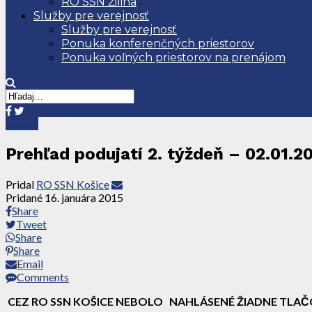
RO SSN Žilina
Služby pre verejnosť
Služby pre verejnosť
Ponuka konferenčných priestorov
Ponuka voľných priestorov na prenájom
Košice
Prehľad podujatí 2. týždeň – 02.01.2
Pridal
RO SSN Košice
Pridané
16. januára 2015
Share
Tweet
Share
Share
Email
Comments
CEZ RO SSN KOŠICE NEBOLO NAHLÁSENÉ ŽIADNE TLAČ