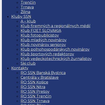
Trenčín
Trnava
Žilina
Kluby SSN
A – klub
Klub firemných a regionálnych médií
Klub FIJET SLOVAKIA
Klub fotopublicistov
Klub mladých novinárov
Klub novinárov seniorov
Klub poľnohospodárskych novinárov
Klub športových redaktorov
Klub vedeckotechnických žurnalistov
Ski club
Kontakty
RO SSN Banská Bystrica
Centrála v Bratislave
RO SSN Košice
RO SSN Nitra
RO SSN Prešov
RO SSN Trenčín
RO SSN Trnava