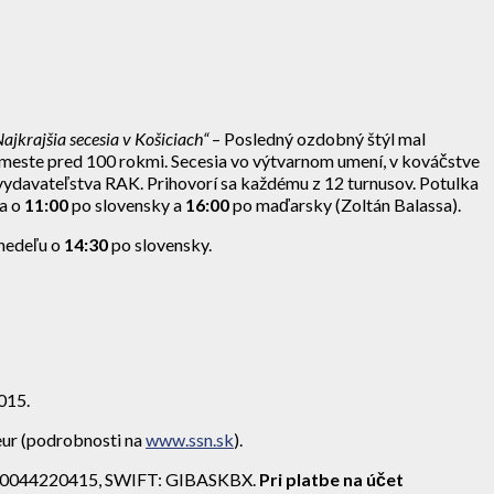
Najkrajšia secesia v Košiciach“
– Posledný ozdobný štýl mal
v meste pred 100 rokmi. Secesia vo výtvarnom umení, v kováčstve
ho vydavateľstva RAK. Prihovorí sa každému z 12 turnusov. Potulka
 a o
11:00
po slovensky a
16:00
po maďarsky (Zoltán Balassa).
 nedeľu o
14:30
po slovensky.
015.
 eur (podrobnosti na
www.ssn.sk
).
0044220415, SWIFT: GIBASKBX.
Pri platbe na účet