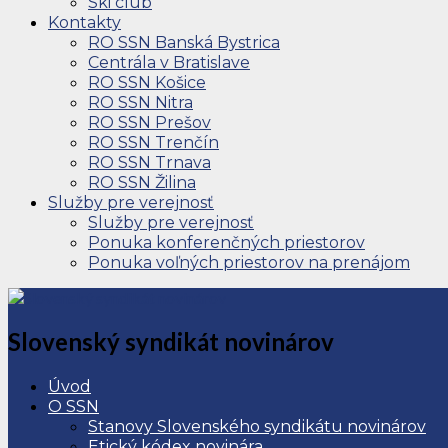
Ski club
Kontakty
RO SSN Banská Bystrica
Centrála v Bratislave
RO SSN Košice
RO SSN Nitra
RO SSN Prešov
RO SSN Trenčín
RO SSN Trnava
RO SSN Žilina
Služby pre verejnosť
Služby pre verejnosť
Ponuka konferenčných priestorov
Ponuka voľných priestorov na prenájom
Slovenský syndikát novinárov
Úvod
O SSN
Stanovy Slovenského syndikátu novinárov
Etický kódex novinára