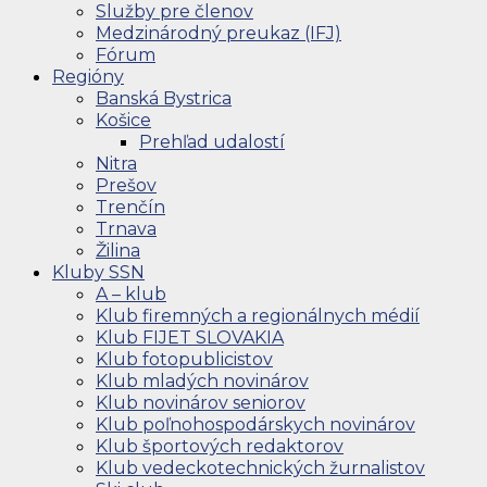
Služby pre členov
Medzinárodný preukaz (IFJ)
Fórum
Regióny
Banská Bystrica
Košice
Prehľad udalostí
Nitra
Prešov
Trenčín
Trnava
Žilina
Kluby SSN
A – klub
Klub firemných a regionálnych médií
Klub FIJET SLOVAKIA
Klub fotopublicistov
Klub mladých novinárov
Klub novinárov seniorov
Klub poľnohospodárskych novinárov
Klub športových redaktorov
Klub vedeckotechnických žurnalistov