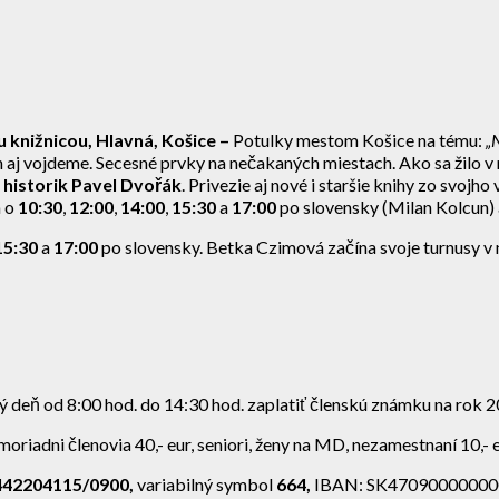
u knižnicou, Hlavná, Košice –
Potulky mestom Košice na tému:
„
ch aj vojdeme. Secesné prvky na nečakaných miestach. Ako sa žilo 
ý historik Pavel Dvořák
. Privezie aj nové i staršie knihy zo svoj
h o
10:30
,
12:00
,
14:00
,
15:30
a
17:00
po slovensky (Milan Kolcun)
15:30
a
17:00
po slovensky. Betka Czimová začína svoje turnusy v
deň od 8:00 hod. do 14:30 hod. zaplatiť členskú známku na rok 2
moriadni členovia 40,- eur, seniori, ženy na MD, nezamestnaní 10,-
442204115/0900,
variabilný symbol
664,
IBAN: SK47090000000