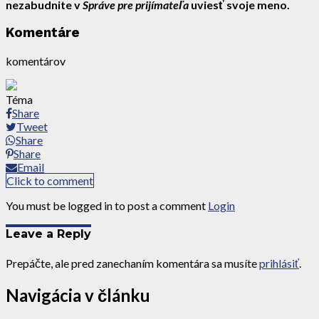
nezabudnite v
Správe pre prijímateľa
uviesť svoje meno.
Komentáre
komentárov
Téma
Share
Tweet
Share
Share
Email
Click to comment
You must be logged in to post a comment
Login
Leave a Reply
Prepáčte, ale pred zanechaním komentára sa musíte
prihlásiť
.
Navigácia v článku