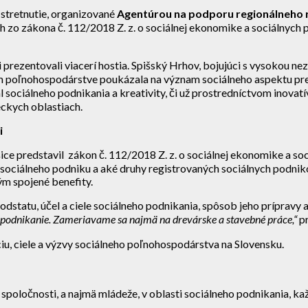
stretnutie, organizované
Agentúrou na podporu regionálneho 
ch zo zákona č. 112/2018 Z. z. o sociálnej ekonomike a sociálnych
prezentovali viacerí hostia. Spišský Hrhov, bojujúci s vysokou ne
 poľnohospodárstve poukázala na význam sociálneho aspektu pre 
iál sociálneho podnikania a kreativity, či už prostredníctvom inova
eckych oblastiach.
i
e predstavil zákon č. 112/2018 Z. z. o sociálnej ekonomike a soc
o sociálneho podniku a aké druhy registrovaných sociálnych podni
ým spojené benefity.
statu, účel a ciele sociálneho podnikania, spôsob jeho prípravy 
lne podnikanie. Zameriavame sa najmä na drevárske a stavebné práce,“
pr
ciu, ciele a výzvy sociálneho poľnohospodárstva na Slovensku.
poločnosti, a najmä mládeže, v oblasti sociálneho podnikania, kaž