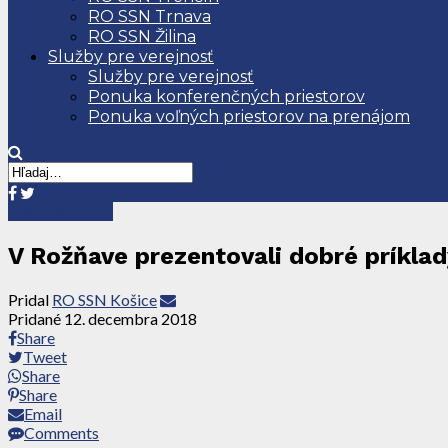
RO SSN Trnava
RO SSN Žilina
Služby pre verejnosť
Služby pre verejnosť
Ponuka konferenčných priestorov
Ponuka voľných priestorov na prenájom
Tlačové správy
V Rožňave prezentovali dobré príkla
Pridal
RO SSN Košice
Pridané
12. decembra 2018
Share
Tweet
Share
Share
Email
Comments