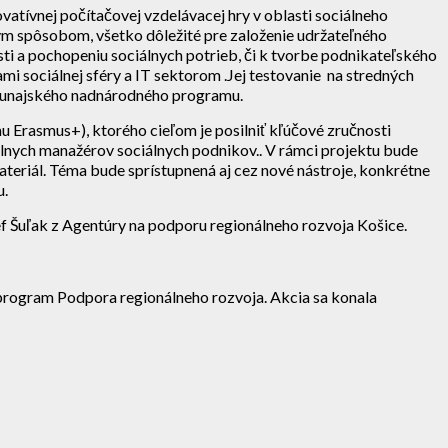
atívnej počítačovej vzdelávacej hry v oblasti sociálneho
vnym spôsobom, všetko dôležité pre založenie udržateľného
sti a pochopeniu sociálnych potrieb, či k tvorbe podnikateľského
mi sociálnej sféry a IT sektorom .Jej testovanie na stredných
z Dunajského nadnárodného programu.
u Erasmus+), ktorého cieľom je posilniť kľúčové zručnosti
álnych manažérov sociálnych podnikov.. V rámci projektu bude
ateriál. Téma bude sprístupnená aj cez nové nástroje, konkrétne
u.
ef Šuľak z Agentúry na podporu regionálneho rozvoja Košice.
 program Podpora regionálneho rozvoja. Akcia sa konala