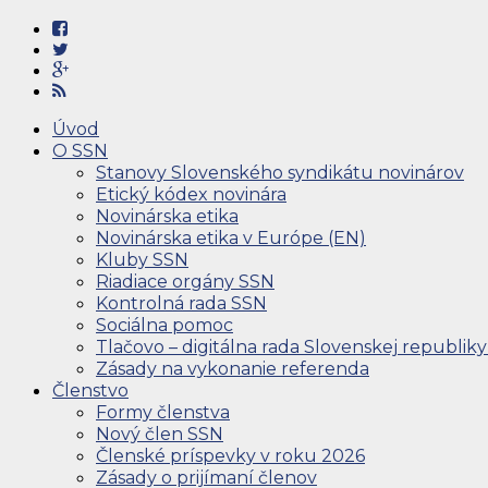
Úvod
O SSN
Stanovy Slovenského syndikátu novinárov
Etický kódex novinára
Novinárska etika
Novinárska etika v Európe (EN)
Kluby SSN
Riadiace orgány SSN
Kontrolná rada SSN
Sociálna pomoc
Tlačovo – digitálna rada Slovenskej republiky
Zásady na vykonanie referenda
Členstvo
Formy členstva
Nový člen SSN
Členské príspevky v roku 2026
Zásady o prijímaní členov