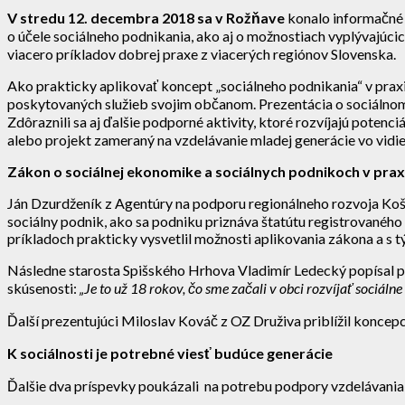
V stredu 12. decembra 2018 sa v Rožňave
konalo informačné 
o účele sociálneho podnikania, ako aj o možnostiach vyplývajúci
viacero príkladov dobrej praxe z viacerých regiónov Slovenska.
Ako prakticky aplikovať koncept „sociálneho podnikania“ v praxi 
poskytovaných služieb svojim občanom. Prezentácia o sociálnom
Zdôraznili sa aj ďalšie podporné aktivity, ktoré rozvíjajú potenc
alebo projekt zameraný na vzdelávanie mladej generácie vo vidi
Zákon o sociálnej ekonomike a sociálnych podnikoch v prax
Ján Dzurdženík z Agentúry na podporu regionálneho rozvoja Košic
sociálny podnik, ako sa podniku priznáva štatútu registrovanéh
príkladoch prakticky vysvetlil možnosti aplikovania zákona a s t
Následne starosta Spišského Hrhova Vladimír Ledecký popísal pod
skúsenosti:
„Je to už 18 rokov, čo sme začali v obci rozvíjať sociá
Ďalší prezentujúci Miloslav Kováč z OZ Druživa priblížil koncep
K sociálnosti je potrebné viesť budúce generácie
Ďalšie dva príspevky poukázali na potrebu podpory vzdelávania s