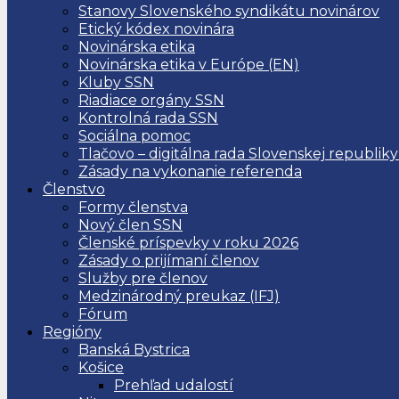
Stanovy Slovenského syndikátu novinárov
Etický kódex novinára
Novinárska etika
Novinárska etika v Európe (EN)
Kluby SSN
Riadiace orgány SSN
Kontrolná rada SSN
Sociálna pomoc
Tlačovo – digitálna rada Slovenskej republiky
Zásady na vykonanie referenda
Členstvo
Formy členstva
Nový člen SSN
Členské príspevky v roku 2026
Zásady o prijímaní členov
Služby pre členov
Medzinárodný preukaz (IFJ)
Fórum
Regióny
Banská Bystrica
Košice
Prehľad udalostí