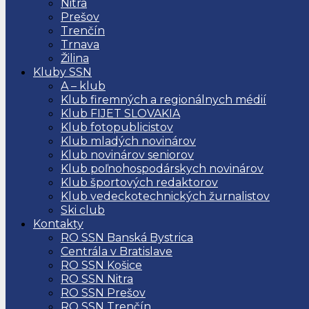
Nitra
Prešov
Trenčín
Trnava
Žilina
Kluby SSN
A – klub
Klub firemných a regionálnych médií
Klub FIJET SLOVAKIA
Klub fotopublicistov
Klub mladých novinárov
Klub novinárov seniorov
Klub poľnohospodárskych novinárov
Klub športových redaktorov
Klub vedeckotechnických žurnalistov
Ski club
Kontakty
RO SSN Banská Bystrica
Centrála v Bratislave
RO SSN Košice
RO SSN Nitra
RO SSN Prešov
RO SSN Trenčín