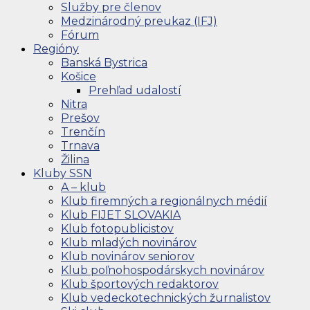
Služby pre členov
Medzinárodný preukaz (IFJ)
Fórum
Regióny
Banská Bystrica
Košice
Prehľad udalostí
Nitra
Prešov
Trenčín
Trnava
Žilina
Kluby SSN
A – klub
Klub firemných a regionálnych médií
Klub FIJET SLOVAKIA
Klub fotopublicistov
Klub mladých novinárov
Klub novinárov seniorov
Klub poľnohospodárskych novinárov
Klub športových redaktorov
Klub vedeckotechnických žurnalistov