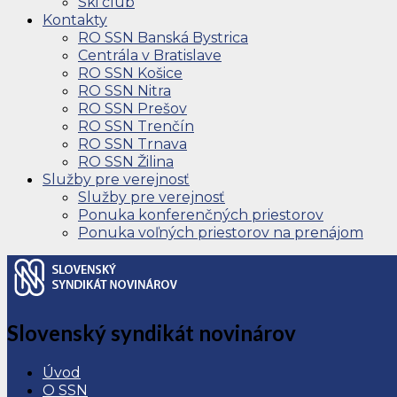
Ski club
Kontakty
RO SSN Banská Bystrica
Centrála v Bratislave
RO SSN Košice
RO SSN Nitra
RO SSN Prešov
RO SSN Trenčín
RO SSN Trnava
RO SSN Žilina
Služby pre verejnosť
Služby pre verejnosť
Ponuka konferenčných priestorov
Ponuka voľných priestorov na prenájom
Slovenský syndikát novinárov
Úvod
O SSN