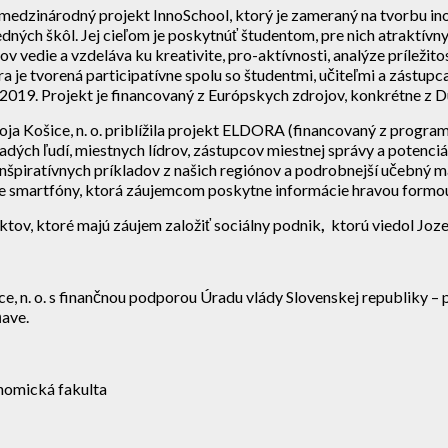
edzinárodný projekt InnoSchool, ktorý je zameraný na tvorbu inov
tredných škôl. Jej cieľom je poskytnúť študentom, pre nich atraktí
vedie a vzdeláva ku kreativite, pro-aktívnosti, analýze príležito
je tvorená participatívne spolu so študentmi, učiteľmi a zástupca
a 2019. Projekt je financovaný z Európskych zdrojov, konkrétne 
a Košice, n. o. priblížila projekt ELDORA (financovaný z program
dých ľudí, miestnych lídrov, zástupcov miestnej správy a potenci
 inšpiratívnych príkladov z našich regiónov a podrobnejší učebný m
re smartfóny, ktorá záujemcom poskytne informácie hravou formo
ektov, ktoré majú záujem založiť sociálny podnik
,
ktorú viedol Joz
ce, n. o. s finančnou podporou Úradu vlády Slovenskej republiky –
ave.
onomická fakulta