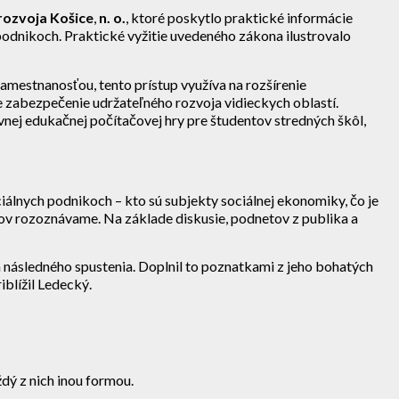
rozvoja Košice
,
n. o.
, ktoré poskytlo praktické informácie
 podnikoch. Praktické vyžitie uvedeného zákona ilustrovalo
zamestnanosťou, tento prístup využíva na rozšírenie
zabezpečenie udržateľného rozvoja vidieckych oblastí.
tívnej edukačnej počítačovej hry pre študentov stredných škôl,
iálnych podnikoch – kto sú subjekty sociálnej ekonomiky, čo je
kov rozoznávame. Na základe diskusie, podnetov z publika a
a následného spustenia. Doplnil to poznatkami z jeho bohatých
iblížil Ledecký.
dý z nich inou formou.