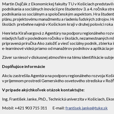
Martin Dujčák z Ekonomickej fakulty TU v Košiciach predstavil m
podnikania a sociálnych inovácií pre študentov 3. a 4. ročníka s
podnikania so sociálnym a spoločenským aspektom. Hra študentov 
plánu, projektovému manažmentu a riadeniu ľudských zdrojov. Hra 
školách prebehne najmä v Košickom kraji v druhej polovici rok
Henrieta Kiraľvargová z Agentúry na podporu regionálneho rozvoj
mladých ľudí v poslednom ročníku v školách, nezamestnaných mla
pripravená príručka Ako založiť a viesť sociálny podnik, zbierka
e-learninové videá priamo od manažérov podnikov a aplikácia p
Záver sa niesol v diskusnej atmosfére na tému identifikácie subj
Doplňujúce informácie
Akciu zastrešila Agentúra na podporu regionálneho rozvoja Koši
v príjemnom prostredí Gemerského osvetového strediska v Rožň
V prípade akýchkoľvek otázok kontaktujte:
Ing. František Janke, PhD., Technická univerzita v Košiciach, Ek
Mobil: +421 903 715 311 E-mail:
frantisek.janke@tuke.sk