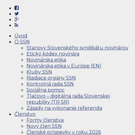
Úvod
O SSN
Stanovy Slovenského syndikátu novinárov
Etický kódex novinára
Novinárska etika
Novinárska etika v Európe (EN)
Kluby SSN
Riadiace orgány SSN
Kontrolná rada SSN
Sociálna pomoc
Tlačovo – digitálna rada Slovenskej
republiky (TR SR)
Zásady na vykonanie referenda
Členstvo
Formy členstva
Nový člen SSN
Členské príspevky v roku 2026