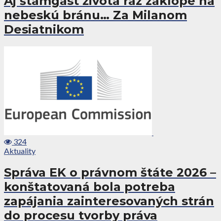
Aj štamgast života raz zaklope na
nebeskú bránu… Za Milanom
Desiatnikom
324
Aktuality
Správa EK o právnom štáte 2026 –
konštatovaná bola potreba
zapájania zainteresovaných strán
do procesu tvorby práva