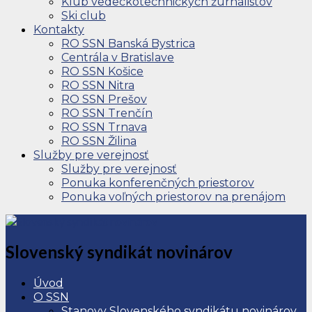
Klub vedeckotechnických žurnalistov
Ski club
Kontakty
RO SSN Banská Bystrica
Centrála v Bratislave
RO SSN Košice
RO SSN Nitra
RO SSN Prešov
RO SSN Trenčín
RO SSN Trnava
RO SSN Žilina
Služby pre verejnosť
Služby pre verejnosť
Ponuka konferenčných priestorov
Ponuka voľných priestorov na prenájom
Slovenský syndikát novinárov
Úvod
O SSN
Stanovy Slovenského syndikátu novinárov