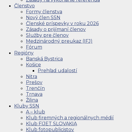
Členstvo
Formy členstva
Nový člen SSN
Členské príspevky v roku 2026
Zásady o prijímaní členov
Služby pre členov
Medzinárodný preukaz (IFJ)
Fórum
Regióny
Banská Bystrica
Košice
Prehľad udalostí
Nitra
Prešov
Trenčín
Trnava
Žilina
Kluby SSN
A – klub
Klub firemných a regionálnych médií
Klub FIJET SLOVAKIA
Klub fotopublicistov