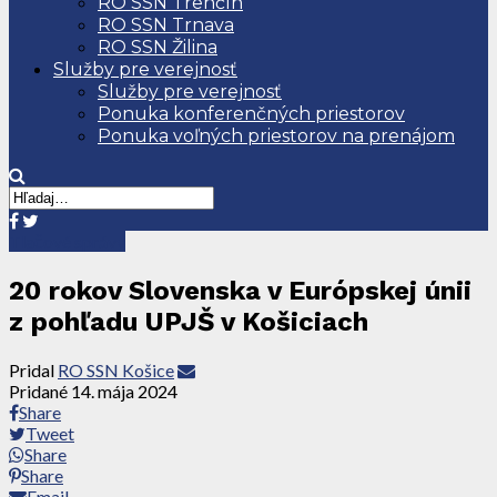
RO SSN Trenčín
RO SSN Trnava
RO SSN Žilina
Služby pre verejnosť
Služby pre verejnosť
Ponuka konferenčných priestorov
Ponuka voľných priestorov na prenájom
Tlačové správy
20 rokov Slovenska v Európskej únii
z pohľadu UPJŠ v Košiciach
Pridal
RO SSN Košice
Pridané
14. mája 2024
Share
Tweet
Share
Share
Email