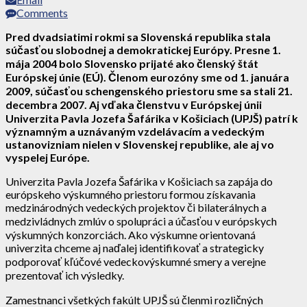
Comments
Pred dvadsiatimi rokmi sa Slovenská republika stala
súčasťou slobodnej a demokratickej Európy. Presne 1.
mája 2004 bolo Slovensko prijaté ako členský štát
Európskej únie (EÚ). Členom eurozóny sme od 1. januára
2009, súčasťou schengenského priestoru sme sa stali 21.
decembra 2007. Aj vďaka členstvu v Európskej únii
Univerzita Pavla Jozefa Šafárika v Košiciach (UPJŠ) patrí k
významným a uznávaným vzdelávacím a vedeckým
ustanovizniam nielen v Slovenskej republike, ale aj vo
vyspelej Európe.
Univerzita Pavla Jozefa Šafárika v Košiciach sa zapája do
európskeho výskumného priestoru formou získavania
medzinárodných vedeckých projektov či bilaterálnych a
medzivládnych zmlúv o spolupráci a účasťou v európskych
výskumných konzorciách. Ako výskumne orientovaná
univerzita chceme aj naďalej identifikovať a strategicky
podporovať kľúčové vedeckovýskumné smery a verejne
prezentovať ich výsledky.
Zamestnanci všetkých fakúlt UPJŠ sú členmi rozličných