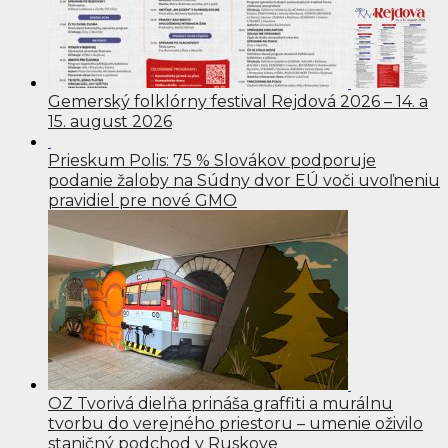
Gemerský folklórny festival Rejdová 2026 – 14. a
15. august 2026
Prieskum Polis: 75 % Slovákov podporuje
podanie žaloby na Súdny dvor EÚ voči uvoľneniu
pravidiel pre nové GMO
OZ Tvorivá dielňa prináša graffiti a murálnu
tvorbu do verejného priestoru – umenie oživilo
staničný podchod v Ruskove