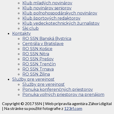
Klub mladých novinárov
Klub novinárov seniorov
Klub poľnohospodárskych novinárov
Klub športových redaktorov
Klub vedeckotechnických žurnalistov
Ski club
Kontakty
RO SSN Banská Bystrica
Centrála v Bratislave
RO SSN Košice
RO SSN Nitra
RO SSN Prešov
RO SSN Trenčín
RO SSN Trnava
RO SSN Žilina
Služby pre verejnosť
Služby pre verejnosť
Ponuka konferenčných priestorov
Ponuka voľných priestorov na prenájom
Copyright © 2017 SSN | Web pripravila agentúra Záhorí.digital
| Na stránke su použité fotografie z
123rf.com