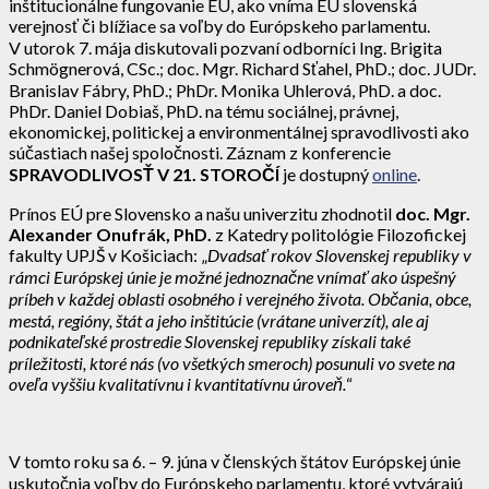
inštitucionálne fungovanie EÚ, ako vníma EÚ slovenská
verejnosť či blížiace sa voľby do Európskeho parlamentu.
V utorok 7. mája diskutovali pozvaní odborníci Ing. Brigita
Schmögnerová, CSc.; doc. Mgr. Richard Sťahel, PhD.; doc. JUDr.
Branislav Fábry, PhD.; PhDr. Monika Uhlerová, PhD. a doc.
PhDr. Daniel Dobiaš, PhD. na tému sociálnej, právnej,
ekonomickej, politickej a environmentálnej spravodlivosti ako
súčastiach našej spoločnosti. Záznam z konferencie
SPRAVODLIVOSŤ V 21. STOROČÍ
je dostupný
online
.
Prínos EÚ pre Slovensko a našu univerzitu zhodnotil
doc. Mgr.
Alexander Onufrák, PhD.
z Katedry politológie Filozofickej
fakulty UPJŠ v Košiciach: „
Dvadsať rokov Slovenskej republiky v
rámci Európskej únie je možné jednoznačne vnímať ako úspešný
príbeh v každej oblasti osobného i verejného života. Občania, obce,
mestá, regióny, štát a jeho inštitúcie (vrátane univerzít), ale aj
podnikateľské prostredie Slovenskej republiky získali také
príležitosti, ktoré nás (vo všetkých smeroch) posunuli vo svete na
oveľa vyššiu kvalitatívnu i kvantitatívnu úroveň.
“
V tomto roku sa 6. – 9. júna v členských štátov Európskej únie
uskutočnia voľby do Európskeho parlamentu, ktoré vytvárajú