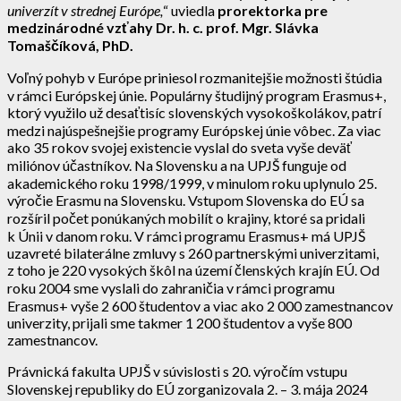
univerzít v strednej Európe,
“ uviedla
prorektorka pre
medzinárodné vzťahy
Dr. h. c. prof. Mgr. Slávka
Tomaščíková, PhD.
Voľný pohyb v Európe priniesol rozmanitejšie možnosti štúdia
v rámci Európskej únie. Populárny študijný program Erasmus+,
ktorý využilo už desaťtisíc slovenských vysokoškolákov, patrí
medzi najúspešnejšie programy Európskej únie vôbec. Za viac
ako 35 rokov svojej existencie vyslal do sveta vyše deväť
miliónov účastníkov. Na Slovensku a na UPJŠ funguje od
akademického roku 1998/1999, v minulom roku uplynulo 25.
výročie Erasmu na Slovensku. Vstupom Slovenska do EÚ sa
rozšíril počet ponúkaných mobilít o krajiny, ktoré sa pridali
k Únii v danom roku. V rámci programu Erasmus+ má UPJŠ
uzavreté bilaterálne zmluvy s 260 partnerskými univerzitami,
z toho je 220 vysokých škôl na území členských krajín EÚ. Od
roku 2004 sme vyslali do zahraničia v rámci programu
Erasmus+ vyše 2 600 študentov a viac ako 2 000 zamestnancov
univerzity, prijali sme takmer 1 200 študentov a vyše 800
zamestnancov.
Právnická fakulta UPJŠ v súvislosti s 20. výročím vstupu
Slovenskej republiky do EÚ zorganizovala 2. – 3. mája 2024