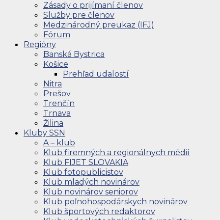
Zásady o prijímaní členov
Služby pre členov
Medzinárodný preukaz (IFJ)
Fórum
Regióny
Banská Bystrica
Košice
Prehľad udalostí
Nitra
Prešov
Trenčín
Trnava
Žilina
Kluby SSN
A – klub
Klub firemných a regionálnych médií
Klub FIJET SLOVAKIA
Klub fotopublicistov
Klub mladých novinárov
Klub novinárov seniorov
Klub poľnohospodárskych novinárov
Klub športových redaktorov