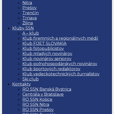
Nitra
Prešov
Trenčín
Trnava
Žilina
Kluby SSN
A – klub
Klub firemných a regionálnych médií
Klub FIJET SLOVAKIA
Klub fotopublicistov
Klub mladých novinárov
Klub novinárov seniorov
Klub poľnohospodárskych novinárov
Klub športových redaktorov
Klub vedeckotechnických žurnalistov
Ski club
Kontakty
RO SSN Banská Bystrica
Centrála v Bratislave
RO SSN Košice
RO SSN Nitra
RO SSN Prešov