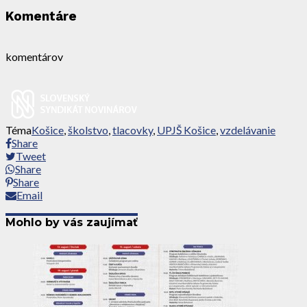
Komentáre
komentárov
Téma
Košice
,
školstvo
,
tlacovky
,
UPJŠ Košice
,
vzdelávanie
Share
Tweet
Share
Share
Email
Mohlo by vás zaujímať