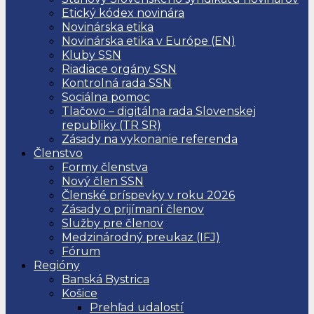
Etický kódex novinára
Novinárska etika
Novinárska etika v Európe (EN)
Kluby SSN
Riadiace orgány SSN
Kontrolná rada SSN
Sociálna pomoc
Tlačovo – digitálna rada Slovenskej
republiky (TR SR)
Zásady na vykonanie referenda
Členstvo
Formy členstva
Nový člen SSN
Členské príspevky v roku 2026
Zásady o prijímaní členov
Služby pre členov
Medzinárodný preukaz (IFJ)
Fórum
Regióny
Banská Bystrica
Košice
Prehľad udalostí