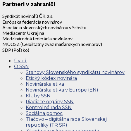
Partneri v zahraničí
Syndikát novinářů ČR, z.s.
Európska federácia novinárov
Asociácia slovenských novinárov v Srbsku
Mediacentr Ukrajina
Medzinárodná federácia novinárov
MÚOSZ (Celoštátny zväz maďarských novinárov)
SDP (Poľsko)
Úvod
O SSN
Stanovy Slovenského syndikátu novinárov
Etický kódex novinára
Novinárska etika
Novinárska etika v Európe (EN)
Kluby SSN
Riadiace orgány SSN
Kontrolná rada SSN
Sociálna pomoc
Tlačovo – digitálna rada Slovenskej
republiky (TR SR)
Zásady na vykonanie referenda