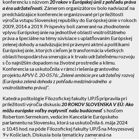
konferenciu s názvom
20 rokov v Európskej únii z pohľadu práva
a éra udržateľnosti
. Zámerom organizátorov bolo nadviazať na
predchádzajúce konferencie organizované pri príležitosti
výročia vstupu Slovenskej republiky do Európskej únie v rokoch
2009, 2014 a 2019. Príspevky boli zamerané na zhodnotenie
vplyvu Európskej únie na jednotlivé oblasti vnútroštátneho
práva a špeciálne na témy súvisiace s uplatňovaním Európskej
zelenej dohody a nadväzujúcimi právnymi aktmi a politikami
Európskej únie, ktorých cieľom je transformácia všetkých
oblastí hospodárstva smerujúca k trvalo udržateľnému rozvoju
s čo najnižším dopadom na životné prostredie a klímu.
Konferencia sa uskutočnila v rámci riešenia grantového
projektu
APVV č. 20-0576: „Zelené ambície pre udržateľný
rozvoj
(Európska zelená dohoda z pohľadu medzinárodného a
vnútroštátneho práva)“
.
Katedra politológie Filozofickej fakulty UPJŠ pripravila pri
príležitosti výročia diskusiu
20 ROKOV SLOVENSKA V EÚ: Ako
môžu európske voľby ovplyvniť našu budúcnosť
s hosťom
Robertom Sermekom, vedúcim Kancelárie Európskeho
parlamentu na Slovensku, ktorá sa uskutočnila 6. mája 2024
o 10.45 hod. na pôde Filozofickej fakulty UPJŠ na Moyzesovej
9 v Košiciach. Diskusia bola tematicky zameraná na