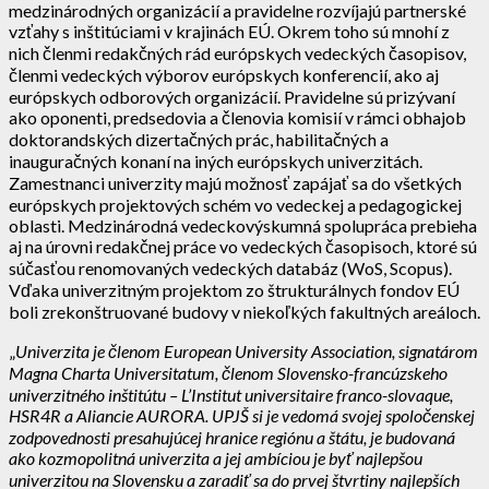
medzinárodných organizácií a pravidelne rozvíjajú partnerské
vzťahy s inštitúciami v krajinách EÚ. Okrem toho sú mnohí z
nich členmi redakčných rád európskych vedeckých časopisov,
členmi vedeckých výborov európskych konferencií, ako aj
európskych odborových organizácií. Pravidelne sú prizývaní
ako oponenti, predsedovia a členovia komisií v rámci obhajob
doktorandských dizertačných prác, habilitačných a
inauguračných konaní na iných európskych univerzitách.
Zamestnanci univerzity majú možnosť zapájať sa do všetkých
európskych projektových schém vo vedeckej a pedagogickej
oblasti. Medzinárodná vedeckovýskumná spolupráca prebieha
aj na úrovni redakčnej práce vo vedeckých časopisoch, ktoré sú
súčasťou renomovaných vedeckých databáz (WoS, Scopus).
Vďaka univerzitným projektom zo štrukturálnych fondov EÚ
boli zrekonštruované budovy v niekoľkých fakultných areáloch.
„
Univerzita je členom European University Association, signatárom
Magna Charta Universitatum, členom Slovensko-francúzskeho
univerzitného inštitútu – L’Institut universitaire franco-slovaque,
HSR4R a Aliancie AURORA. UPJŠ si je vedomá svojej spoločenskej
zodpovednosti presahujúcej hranice regiónu a štátu, je budovaná
ako kozmopolitná univerzita a jej ambíciou je byť najlepšou
univerzitou na Slovensku a zaradiť sa do prvej štvrtiny najlepších