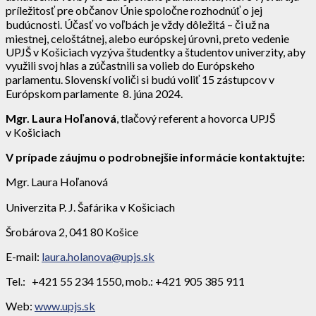
príležitosť pre občanov Únie spoločne rozhodnúť o jej
budúcnosti. Účasť vo voľbách je vždy dôležitá – či už na
miestnej, celoštátnej, alebo európskej úrovni, preto vedenie
UPJŠ v Košiciach vyzýva študentky a študentov univerzity, aby
využili svoj hlas a zúčastnili sa volieb do Európskeho
parlamentu. Slovenskí voliči si budú voliť 15 zástupcov v
Európskom parlamente 8. júna 2024.
Mgr. Laura Hoľanová
, tlačový referent a hovorca UPJŠ
v Košiciach
V prípade záujmu o podrobnejšie informácie kontaktujte:
Mgr. Laura Hoľanová
Univerzita P. J. Šafárika v Košiciach
Šrobárova 2, 041 80 Košice
E-mail:
laura.holanova@upjs.sk
Tel.: +421 55 234 1550, mob.: +421 905 385 911
Web:
www.upjs.sk