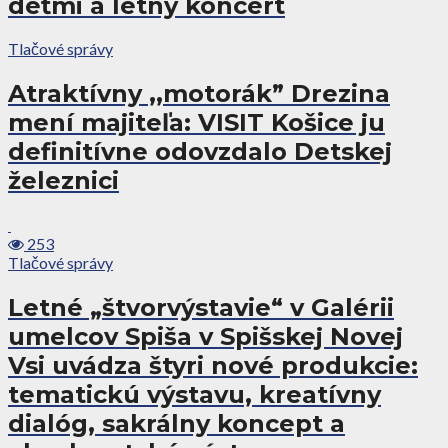
deťmi a letný koncert
Tlačové správy
Atraktívny ,,motorák” Drezina
mení majiteľa: VISIT Košice ju
definitívne odovzdalo Detskej
železnici
253
Tlačové správy
Letné „štvorvýstavie“ v Galérii
umelcov Spiša v Spišskej Novej
Vsi uvádza štyri nové produkcie:
tematickú výstavu, kreatívny
dialóg, sakrálny koncept a