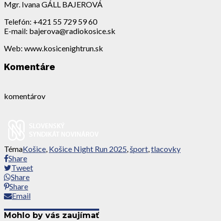
Mgr. Ivana GÁLL BAJEROVÁ
Telefón: +421 55 729 59 60
E-mail: bajerova@radiokosice.sk
Web: www.kosicenightrun.sk
Komentáre
komentárov
Téma
Košice
,
Košice Night Run 2025
,
šport
,
tlacovky
Share
Tweet
Share
Share
Email
Mohlo by vás zaujímať