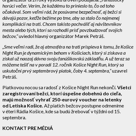
horúci večer. Verím, že každému to prinieslo to, čo od toho
očakával. Som veľmi rád, že posúvame bezpečnosť, aj bežci si
dávajú pozor, keďže bežíme po tme, aby sa stalo čo najmenej
komplikácií na trati. Chcem takisto pochváliť aj návštevníkov
mesta alebo tých, ktorí sa rozhodli prísť povzbudzovať svojich
bežcov,“
uviedol hlavný organizátor Marek Petráš.
„Sme veľmi radi, že aj atmosféra na trati prispieva k tomu, že Košice
Night Run je dynamickým behom v Košiciach, ktorý si získava a
získal už naozaj dávno svoju fanúšikovskú základňu. A už teraz sa
môžeme tešiť na v poradí 12. ročník Košice Night Run, ktorý sa
uskutoční prvý septembrový piatok, čoby 4. septembra,“
uzavrel
Petráš.
Piatkovou nocou sa radosť z Košice Night Run nekončí.
Všetci
zaregistrovaní bežci, ktorí úspešne dobehnú do cieľa,
majú možnosť vyhrať
250-eurový voucher na letenky
od Letiska Košice.
Až piatich bežcov postupne odmeníme
v éteri Rádia Košice, kde sa budú žrebovať v týždni od 15.
septembra.
KONTAKT PRE MÉDIÁ