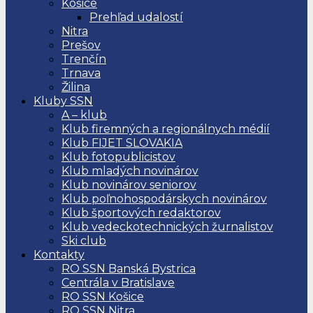
Košice
Prehľad udalostí
Nitra
Prešov
Trenčín
Trnava
Žilina
Kluby SSN
A – klub
Klub firemných a regionálnych médií
Klub FIJET SLOVAKIA
Klub fotopublicistov
Klub mladých novinárov
Klub novinárov seniorov
Klub poľnohospodárskych novinárov
Klub športových redaktorov
Klub vedeckotechnických žurnalistov
Ski club
Kontakty
RO SSN Banská Bystrica
Centrála v Bratislave
RO SSN Košice
RO SSN Nitra