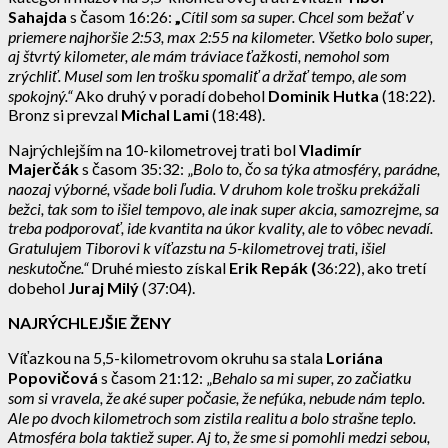
Sahajda
s časom 16:26:
„
Cítil som sa super. Chcel som bežať v
priemere najhoršie 2:53, max 2:55 na kilometer. Všetko bolo super,
aj štvrtý kilometer, ale mám tráviace ťažkosti, nemohol som
zrýchliť. Musel som len trošku spomaliť a držať tempo, ale som
spokojný.“
Ako druhý v poradí dobehol
Dominik Hutka
(18:22).
Bronz si prevzal
Michal Lami
(18:48).
Najrýchlejším na 10-kilometrovej trati bol
Vladimír
Majerčák
s časom 35:32: „
Bolo to, čo sa týka atmosféry, parádne,
naozaj výborné, všade boli ľudia. V druhom kole trošku prekážali
bežci, tak som to išiel tempovo, ale inak super akcia, samozrejme, sa
treba podporovať, ide kvantita na úkor kvality, ale to vôbec nevadí.
Gratulujem Tiborovi k víťazstu na 5-kilometrovej trati, išiel
neskutočne.“
Druhé miesto získal
Erik Repák (
36:22), ako tretí
dobehol
Juraj Milý
(37:04).
NAJRÝCHLEJŠIE ŽENY
Víťazkou na 5,5-kilometrovom okruhu sa stala
Loriána
Popovičová
s časom 21:12: „
Behalo sa mi super, zo začiatku
som si vravela, že aké super počasie, že nefúka, nebude nám teplo.
Ale po dvoch kilometroch som zistila realitu a bolo strašne teplo.
Atmosféra bola taktiež super. Aj to, že sme si pomohli medzi sebou,