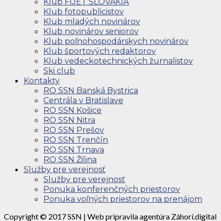
Klub FIJET SLOVAKIA
Klub fotopublicistov
Klub mladých novinárov
Klub novinárov seniorov
Klub poľnohospodárskych novinárov
Klub športových redaktorov
Klub vedeckotechnických žurnalistov
Ski club
Kontakty
RO SSN Banská Bystrica
Centrála v Bratislave
RO SSN Košice
RO SSN Nitra
RO SSN Prešov
RO SSN Trenčín
RO SSN Trnava
RO SSN Žilina
Služby pre verejnosť
Služby pre verejnosť
Ponuka konferenčných priestorov
Ponuka voľných priestorov na prenájom
Copyright © 2017 SSN | Web pripravila agentúra Záhorí.digital