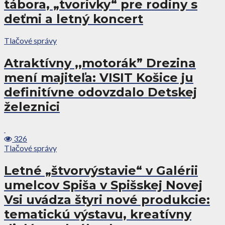
tábora, „tvorivky“ pre rodiny s
deťmi a letný koncert
Tlačové správy
Atraktívny ,,motorák” Drezina
mení majiteľa: VISIT Košice ju
definitívne odovzdalo Detskej
železnici
326
Tlačové správy
Letné „štvorvýstavie“ v Galérii
umelcov Spiša v Spišskej Novej
Vsi uvádza štyri nové produkcie:
tematickú výstavu, kreatívny