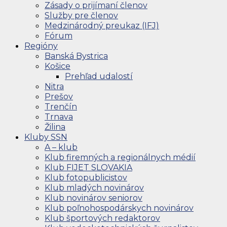
Zásady o prijímaní členov
Služby pre členov
Medzinárodný preukaz (IFJ)
Fórum
Regióny
Banská Bystrica
Košice
Prehľad udalostí
Nitra
Prešov
Trenčín
Trnava
Žilina
Kluby SSN
A – klub
Klub firemných a regionálnych médií
Klub FIJET SLOVAKIA
Klub fotopublicistov
Klub mladých novinárov
Klub novinárov seniorov
Klub poľnohospodárskych novinárov
Klub športových redaktorov