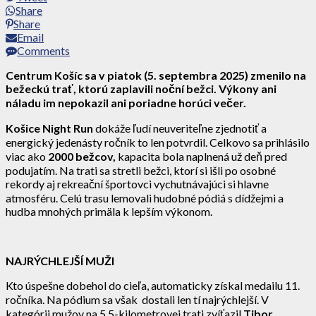
Share
Share
Email
Comments
Centrum Košíc sa v piatok (5. septembra 2025) zmenilo na
bežeckú trať, ktorú zaplavili noční bežci. Výkony ani
náladu im nepokazil ani poriadne horúci večer.
Košice Night Run
dokáže ľudí neuveriteľne zjednotiť a
energický jedenásty ročník to len potvrdil. Celkovo sa prihlásilo
viac ako
2000 bežcov,
kapacita bola naplnená už deň pred
podujatím. Na trati sa stretli bežci, ktorí si išli po osobné
rekordy aj rekreační športovci vychutnávajúci si hlavne
atmosféru. Celú trasu lemovali hudobné pódiá s dídžejmi a
hudba mnohých primäla k lepším výkonom.
NAJRÝCHLEJŠÍ MUŽI
Kto úspešne dobehol do cieľa, automaticky získal medailu 11.
ročníka. Na pódium sa však dostali len tí najrýchlejší. V
kategórii mužov na 5,5-kilometrovej trati zvíťazil
Tibor