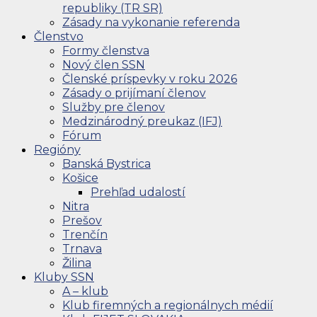
republiky (TR SR)
Zásady na vykonanie referenda
Členstvo
Formy členstva
Nový člen SSN
Členské príspevky v roku 2026
Zásady o prijímaní členov
Služby pre členov
Medzinárodný preukaz (IFJ)
Fórum
Regióny
Banská Bystrica
Košice
Prehľad udalostí
Nitra
Prešov
Trenčín
Trnava
Žilina
Kluby SSN
A – klub
Klub firemných a regionálnych médií