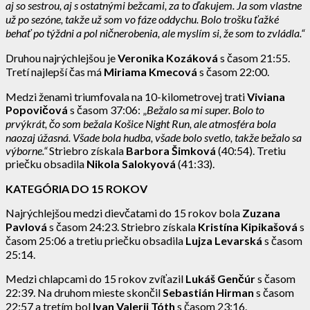
aj so sestrou, aj s ostatnými bežcami, za to ďakujem. Ja som vlastne
už po sezóne, takže už som vo fáze oddychu. Bolo trošku ťažké
behať po týždni a pol ničnerobenia, ale myslím si, že som to zvládla.“
Druhou najrýchlejšou je
Veronika Kozáková
s časom 21:55.
Tretí najlepší čas má
Miriama Kmecová
s časom 22:00.
Medzi ženami triumfovala na 10-kilometrovej trati
Viviana
Popovičová
s časom 37:06: „
Bežalo sa mi super. Bolo to
prvýkrát, čo som bežala Košice Night Run, ale atmosféra bola
naozaj úžasná. Všade bola hudba, všade bolo svetlo, takže bežalo sa
výborne.“
Striebro získala
Barbora Šimková
(40:54). Tretiu
priečku obsadila
Nikola Salokyová
(41:33).
KATEGÓRIA DO 15 ROKOV
Najrýchlejšou medzi dievčatami do 15 rokov bola
Zuzana
Pavlová
s časom 24:23. Striebro získala
Kristína Kipikašová
s
časom 25:06 a tretiu priečku obsadila
Lujza Levarská
s časom
25:14.
Medzi chlapcami do 15 rokov zvíťazil
Lukáš Genčúr
s časom
22:39. Na druhom mieste skončil
Sebastián Hirman
s časom
22:57 a tretím bol
Ivan Valerij Tóth
s časom 23:16.