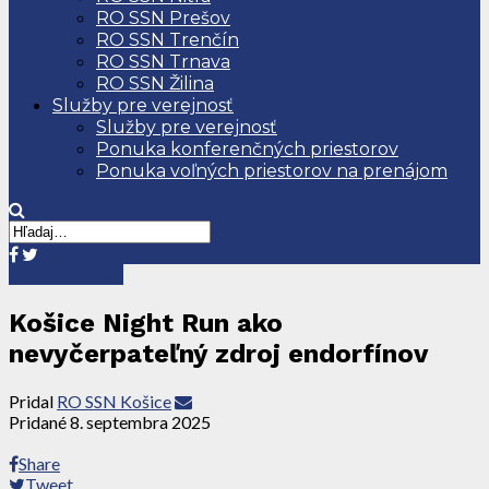
RO SSN Prešov
RO SSN Trenčín
RO SSN Trnava
RO SSN Žilina
Služby pre verejnosť
Služby pre verejnosť
Ponuka konferenčných priestorov
Ponuka voľných priestorov na prenájom
Tlačové správy
Košice Night Run ako
nevyčerpateľný zdroj endorfínov
Pridal
RO SSN Košice
Pridané
8. septembra 2025
Share
Tweet