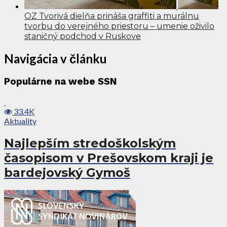
OZ Tvorivá dielňa prináša graffiti a murálnu
tvorbu do verejného priestoru – umenie oživilo
staničný podchod v Ruskove
Navigácia v článku
Populárne na webe SSN
33.4K
Aktuality
Najlepším stredoškolským
časopisom v Prešovskom kraji je
bardejovský Gymoš