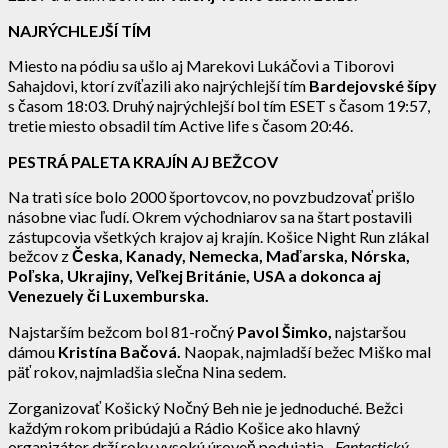
NAJRÝCHLEJŠÍ TÍM
Miesto na pódiu sa ušlo aj Marekovi Lukáčovi a Tiborovi
Sahajdovi, ktorí zvíťazili ako najrýchlejší tím
Bardejovské šípy
s časom 18:03. Druhý najrýchlejší bol tím ESET s časom 19:57,
tretie miesto obsadil tím Active life s časom 20:46.
PESTRÁ PALETA KRAJÍN AJ BEŽCOV
Na trati síce bolo 2000 športovcov, no povzbudzovať prišlo
násobne viac ľudí. Okrem východniarov sa na štart postavili
zástupcovia všetkých krajov aj krajín. Košice Night Run zlákal
bežcov z
Česka, Kanady, Nemecka, Maďarska, Nórska,
Poľska, Ukrajiny, Veľkej Británie, USA a dokonca aj
Venezuely či Luxemburska.
Najstarším bežcom bol 81-ročný
Pavol Šimko,
najstaršou
dámou
Kristína Bačová.
Naopak, najmladší bežec Miško mal
päť rokov, najmladšia slečna Nina sedem.
Zorganizovať Košický Nočný Beh nie je jednoduché. Bežci
každým rokom pribúdajú a Rádio Košice ako hlavný
organizátor drží roky vysokú úroveň podujatia.
„Fantastický