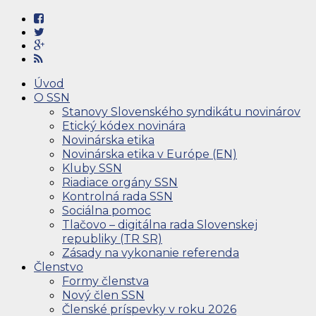
Úvod
O SSN
Stanovy Slovenského syndikátu novinárov
Etický kódex novinára
Novinárska etika
Novinárska etika v Európe (EN)
Kluby SSN
Riadiace orgány SSN
Kontrolná rada SSN
Sociálna pomoc
Tlačovo – digitálna rada Slovenskej
republiky (TR SR)
Zásady na vykonanie referenda
Členstvo
Formy členstva
Nový člen SSN
Členské príspevky v roku 2026