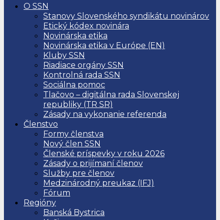
O SSN
Stanovy Slovenského syndikátu novinárov
Etický kódex novinára
Novinárska etika
Novinárska etika v Európe (EN)
Kluby SSN
Riadiace orgány SSN
Kontrolná rada SSN
Sociálna pomoc
Tlačovo – digitálna rada Slovenskej
republiky (TR SR)
Zásady na vykonanie referenda
Členstvo
Formy členstva
Nový člen SSN
Členské príspevky v roku 2026
Zásady o prijímaní členov
Služby pre členov
Medzinárodný preukaz (IFJ)
Fórum
Regióny
Banská Bystrica