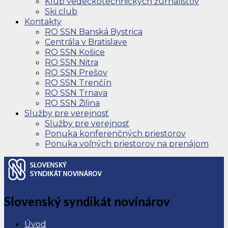
Klub vedeckotechnických žurnalistov
Ski club
Kontakty
RO SSN Banská Bystrica
Centrála v Bratislave
RO SSN Košice
RO SSN Nitra
RO SSN Prešov
RO SSN Trenčín
RO SSN Trnava
RO SSN Žilina
Služby pre verejnosť
Služby pre verejnosť
Ponuka konferenčných priestorov
Ponuka voľných priestorov na prenájom
Slovenský syndikát novinárov
Úvod