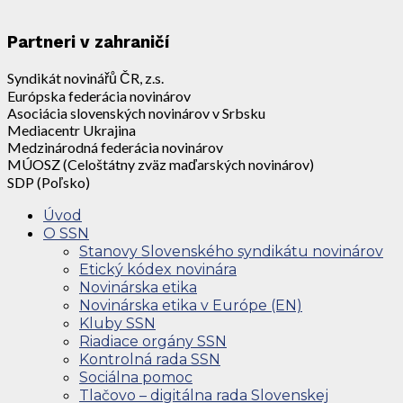
Partneri v zahraničí
Syndikát novinářů ČR, z.s.
Európska federácia novinárov
Asociácia slovenských novinárov v Srbsku
Mediacentr Ukrajina
Medzinárodná federácia novinárov
MÚOSZ (Celoštátny zväz maďarských novinárov)
SDP (Poľsko)
Úvod
O SSN
Stanovy Slovenského syndikátu novinárov
Etický kódex novinára
Novinárska etika
Novinárska etika v Európe (EN)
Kluby SSN
Riadiace orgány SSN
Kontrolná rada SSN
Sociálna pomoc
Tlačovo – digitálna rada Slovenskej