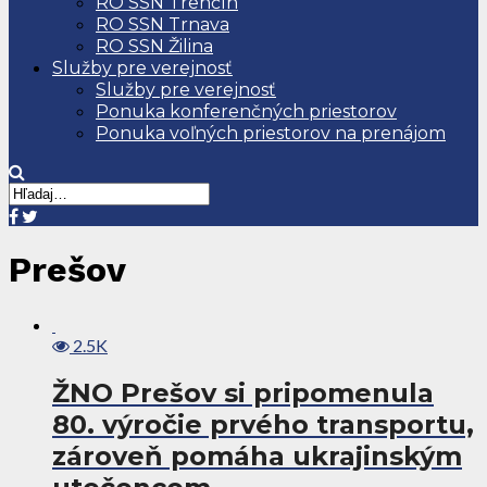
RO SSN Trenčín
RO SSN Trnava
RO SSN Žilina
Služby pre verejnosť
Služby pre verejnosť
Ponuka konferenčných priestorov
Ponuka voľných priestorov na prenájom
Prešov
2.5K
ŽNO Prešov si pripomenula
80. výročie prvého transportu,
zároveň pomáha ukrajinským