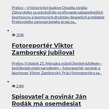
Prešov – V historickej budove Divadla Jonáša
Záborského sa uskutočnilo oceňovanie najúspešnejších
športovcov a športových družstiev dospelých a mládeže
Prešovského samosprávneho kraja za...
3.0K
Fotoreportér Viktor
Zamborský jubiloval
Prešov. V piatok 25. februára oslávil životné jubileum –
šesťdesiate piate narodeniny – fotoreportér, novinár a
športovec Viktor Zamborský. Práci fotoreportéra sa...
2.8K
Spisovateľ a novinár Ján
Rodák má osemdesiat