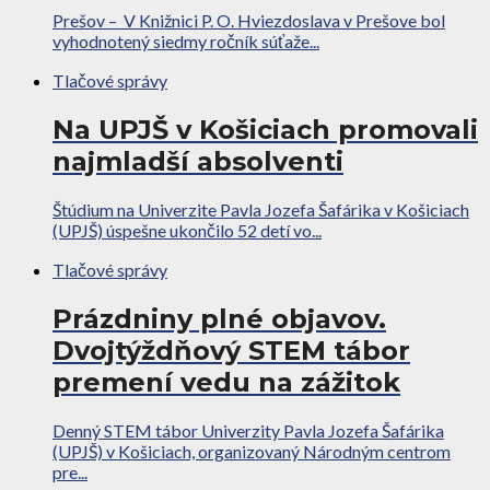
Prešov – V Knižnici P. O. Hviezdoslava v Prešove bol
vyhodnotený siedmy ročník súťaže...
Tlačové správy
Na UPJŠ v Košiciach promovali
najmladší absolventi
Štúdium na Univerzite Pavla Jozefa Šafárika v Košiciach
(UPJŠ) úspešne ukončilo 52 detí vo...
Tlačové správy
Prázdniny plné objavov.
Dvojtýždňový STEM tábor
premení vedu na zážitok
Denný STEM tábor Univerzity Pavla Jozefa Šafárika
(UPJŠ) v Košiciach, organizovaný Národným centrom
pre...