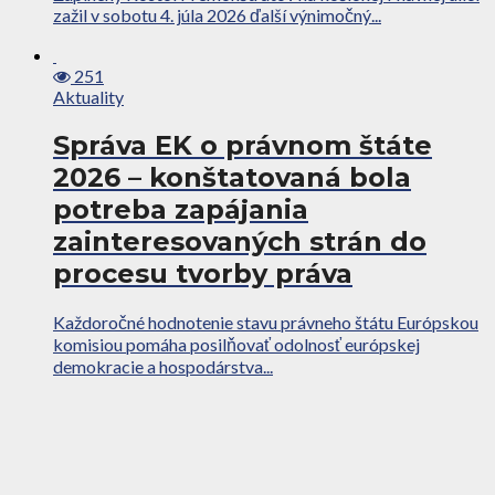
zažil v sobotu 4. júla 2026 ďalší výnimočný...
251
Aktuality
Správa EK o právnom štáte
2026 – konštatovaná bola
potreba zapájania
zainteresovaných strán do
procesu tvorby práva
Každoročné hodnotenie stavu právneho štátu Európskou
komisiou pomáha posilňovať odolnosť európskej
demokracie a hospodárstva...