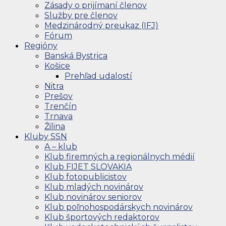
Zásady o prijímaní členov
Služby pre členov
Medzinárodný preukaz (IFJ)
Fórum
Regióny
Banská Bystrica
Košice
Prehľad udalostí
Nitra
Prešov
Trenčín
Trnava
Žilina
Kluby SSN
A – klub
Klub firemných a regionálnych médií
Klub FIJET SLOVAKIA
Klub fotopublicistov
Klub mladých novinárov
Klub novinárov seniorov
Klub poľnohospodárskych novinárov
Klub športových redaktorov