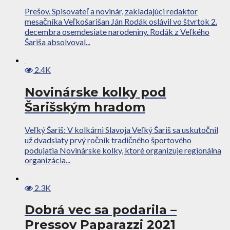
Prešov. Spisovateľ a novinár, zakladajúci redaktor
mesačníka Veľkošarišan Ján Rodák oslávil vo štvrtok 2.
decembra osemdesiate narodeniny. Rodák z Veľkého
Šariša absolvoval...
2.4K
Novinárske kolky pod
Šarišským hradom
Veľký Šariš: V kolkárni Slavoja Veľký Šariš sa uskutočnil
už dvadsiaty prvý ročník tradičného športového
podujatia Novinárske kolky, ktoré organizuje regionálna
organizácia...
2.3K
Dobrá vec sa podarila –
Pressov Paparazzi 2021