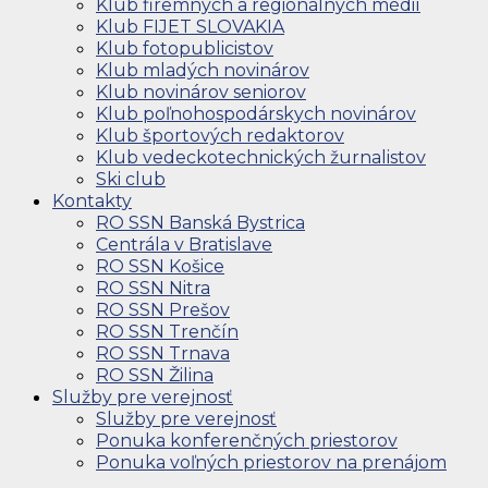
Klub firemných a regionálnych médií
Klub FIJET SLOVAKIA
Klub fotopublicistov
Klub mladých novinárov
Klub novinárov seniorov
Klub poľnohospodárskych novinárov
Klub športových redaktorov
Klub vedeckotechnických žurnalistov
Ski club
Kontakty
RO SSN Banská Bystrica
Centrála v Bratislave
RO SSN Košice
RO SSN Nitra
RO SSN Prešov
RO SSN Trenčín
RO SSN Trnava
RO SSN Žilina
Služby pre verejnosť
Služby pre verejnosť
Ponuka konferenčných priestorov
Ponuka voľných priestorov na prenájom