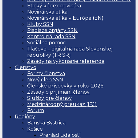
Etický kódex novinára
Novinárska etika
Novinárska etika v Európe (EN)
Kluby SSN
Riadiace orgány SSN
Kontrolná rada SSN
Sociálna pomoc
Tlačovo – digitálna rada Slovenskej
republiky (TR SR)
Zásady na vykonanie referenda
Členstvo
Formy členstva
Nový člen SSN
Členské príspevky v roku 2026
Zásady o prijímaní členov
Služby pre členov
Medzinárodný preukaz (IFJ)
Fórum
Regióny
Banská Bystrica
Košice
Prehľad udalostí