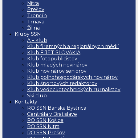
Nitra
Prešov
Trenčín
Trnava
Žilina
Kluby SSN
A – klub
Klub firemných a regionálnych médií
Klub FIJET SLOVAKIA
Klub fotopublicistov
Klub mladých novinárov
Klub novinárov seniorov
Klub poľnohospodárskych novinárov
Klub športových redaktorov
Klub vedeckotechnických žurnalistov
Ski club
Kontakty
RO SSN Banská Bystrica
Centrála v Bratislave
RO SSN Košice
RO SSN Nitra
RO SSN Prešov