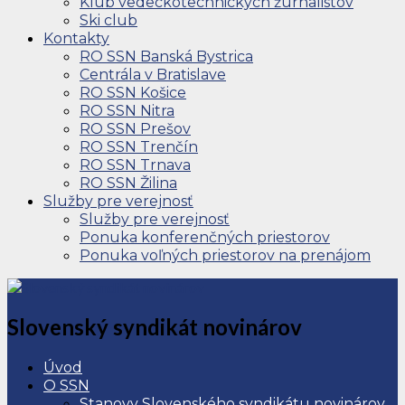
Klub vedeckotechnických žurnalistov
Ski club
Kontakty
RO SSN Banská Bystrica
Centrála v Bratislave
RO SSN Košice
RO SSN Nitra
RO SSN Prešov
RO SSN Trenčín
RO SSN Trnava
RO SSN Žilina
Služby pre verejnosť
Služby pre verejnosť
Ponuka konferenčných priestorov
Ponuka voľných priestorov na prenájom
Slovenský syndikát novinárov
Úvod
O SSN
Stanovy Slovenského syndikátu novinárov