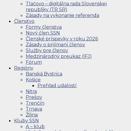
Tlačovo – digitálna rada Slovenskej
republiky (TR SR)
Zásady na vykonanie referenda
Členstvo
Formy členstva
Nový člen SSN
Členské príspevky v roku 2026
Zásady o prijímaní členov
Služby pre členov
Medzinárodný preukaz (IFJ)
Fórum
Regióny
Banská Bystrica
Košice
Prehľad udalostí
Nitra
Prešov
Trenčín
Trnava
Žilina
Kluby SSN
A – klub