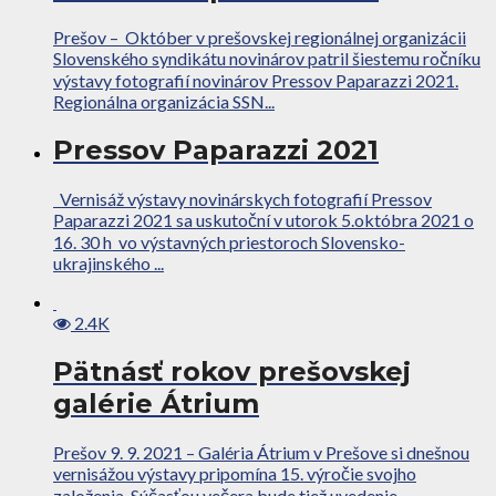
Prešov – Október v prešovskej regionálnej organizácii
Slovenského syndikátu novinárov patril šiestemu ročníku
výstavy fotografií novinárov Pressov Paparazzi 2021.
Regionálna organizácia SSN...
Pressov Paparazzi 2021
Vernisáž výstavy novinárskych fotografií Pressov
Paparazzi 2021 sa uskutoční v utorok 5.októbra 2021 o
16. 30 h vo výstavných priestoroch Slovensko-
ukrajinského ...
2.4K
Pätnásť rokov prešovskej
galérie Átrium
Prešov 9. 9. 2021 – Galéria Átrium v Prešove si dnešnou
vernisážou výstavy pripomína 15. výročie svojho
založenia. Súčasťou večera bude tiež uvedenie...