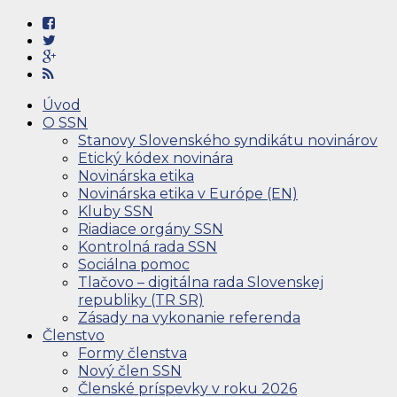
Úvod
O SSN
Stanovy Slovenského syndikátu novinárov
Etický kódex novinára
Novinárska etika
Novinárska etika v Európe (EN)
Kluby SSN
Riadiace orgány SSN
Kontrolná rada SSN
Sociálna pomoc
Tlačovo – digitálna rada Slovenskej
republiky (TR SR)
Zásady na vykonanie referenda
Členstvo
Formy členstva
Nový člen SSN
Členské príspevky v roku 2026