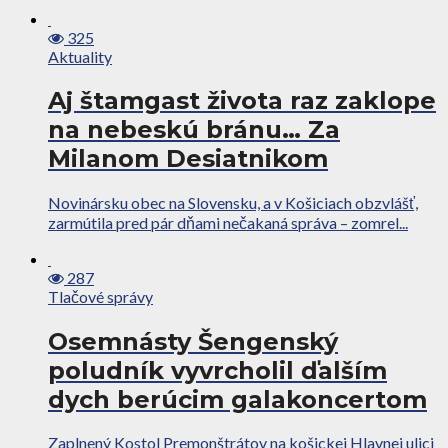
325
Aktuality
Aj štamgast života raz zaklope
na nebeskú bránu… Za
Milanom Desiatnikom
Novinársku obec na Slovensku, a v Košiciach obzvlášť,
zarmútila pred pár dňami nečakaná správa – zomrel...
287
Tlačové správy
Osemnásty Šengenský
poludník vyvrcholil ďalším
dych berúcim galakoncertom
Zaplnený Kostol Premonštrátov na košickej Hlavnej ulici