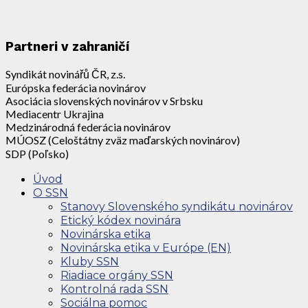
Partneri v zahraničí
Syndikát novinářů ČR, z.s.
Európska federácia novinárov
Asociácia slovenských novinárov v Srbsku
Mediacentr Ukrajina
Medzinárodná federácia novinárov
MÚOSZ (Celoštátny zväz maďarských novinárov)
SDP (Poľsko)
Úvod
O SSN
Stanovy Slovenského syndikátu novinárov
Etický kódex novinára
Novinárska etika
Novinárska etika v Európe (EN)
Kluby SSN
Riadiace orgány SSN
Kontrolná rada SSN
Sociálna pomoc