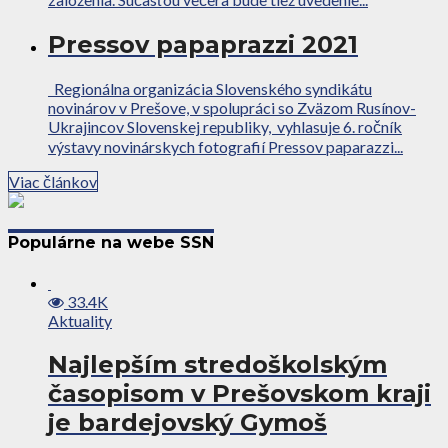
Pressov papaprazzi 2021
Regionálna organizácia Slovenského syndikátu
novinárov v Prešove, v spolupráci so Zväzom Rusínov-
Ukrajincov Slovenskej republiky, vyhlasuje 6. ročník
výstavy novinárskych fotografií Pressov paparazzi...
Viac článkov
Populárne na webe SSN
33.4K
Aktuality
Najlepším stredoškolským
časopisom v Prešovskom kraji
je bardejovský Gymoš