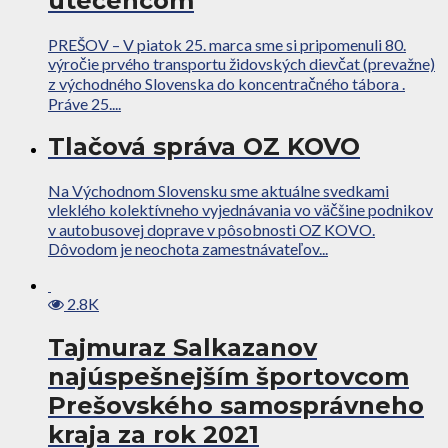
utečencom
PREŠOV – V piatok 25. marca sme si pripomenuli 80.
výročie prvého transportu židovských dievčat (prevažne)
z východného Slovenska do koncentračného tábora .
Práve 25....
Tlačová správa OZ KOVO
Na Východnom Slovensku sme aktuálne svedkami
vleklého kolektívneho vyjednávania vo väčšine podnikov
v autobusovej doprave v pôsobnosti OZ KOVO.
Dôvodom je neochota zamestnávateľov...
2.8K
Tajmuraz Salkazanov
najúspešnejším športovcom
Prešovského samosprávneho
kraja za rok 2021