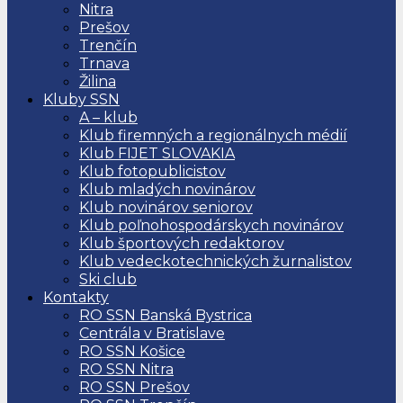
Nitra
Prešov
Trenčín
Trnava
Žilina
Kluby SSN
A – klub
Klub firemných a regionálnych médií
Klub FIJET SLOVAKIA
Klub fotopublicistov
Klub mladých novinárov
Klub novinárov seniorov
Klub poľnohospodárskych novinárov
Klub športových redaktorov
Klub vedeckotechnických žurnalistov
Ski club
Kontakty
RO SSN Banská Bystrica
Centrála v Bratislave
RO SSN Košice
RO SSN Nitra
RO SSN Prešov