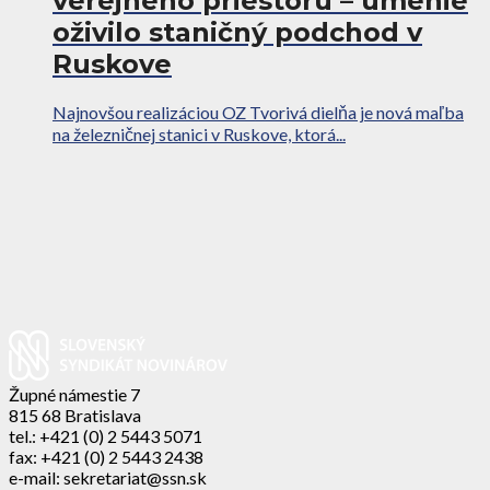
verejného priestoru – umenie
oživilo staničný podchod v
Ruskove
Najnovšou realizáciou OZ Tvorivá dielňa je nová maľba
na železničnej stanici v Ruskove, ktorá...
Župné námestie 7
815 68 Bratislava
tel.: +421 (0) 2 5443 5071
fax: +421 (0) 2 5443 2438
e-mail: sekretariat@ssn.sk