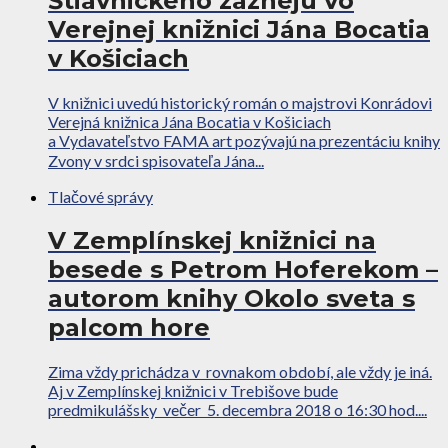
Štiavnického zaznejú vo
Verejnej knižnici Jána Bocatia
v Košiciach
V knižnici uvedú historický román o majstrovi Konrádovi
Verejná knižnica Jána Bocatia v Košiciach
a Vydavateľstvo FAMA art pozývajú na prezentáciu knihy
Zvony v srdci spisovateľa Jána...
Tlačové správy
V Zemplínskej knižnici na
besede s Petrom Hoferekom –
autorom knihy Okolo sveta s
palcom hore
Zima vždy prichádza v rovnakom období, ale vždy je iná.
Aj v Zemplínskej knižnici v Trebišove bude
predmikulášsky večer 5. decembra 2018 o 16:30 hod....