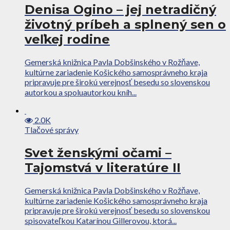
Denisa Ogino – jej netradičný
životný príbeh a splnený sen o
veľkej rodine
Gemerská knižnica Pavla Dobšinského v Rožňave,
kultúrne zariadenie Košického samosprávneho kraja
pripravuje pre širokú verejnosť besedu so slovenskou
autorkou a spoluautorkou kníh...
2.0K
Tlačové správy
Svet ženskými očami –
Tajomstvá v literatúre II
Gemerská knižnica Pavla Dobšinského v Rožňave,
kultúrne zariadenie Košického samosprávneho kraja
pripravuje pre širokú verejnosť besedu so slovenskou
spisovateľkou Katarínou Gillerovou, ktorá...