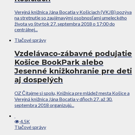
Verejná knižnica Jána Bocatia v Košiciach (VKJB) pozýva
na stretnutie so zaujímavými osobnosťami umeleckého
života vo štvrtok 27. septembra 2018 o 17:00 do
centrálnej...
Tlačové správy
Vzdelávaco-zábavné podujatie
Košice BookPark alebo
Jesenné knižkohranie pre deti
aj dospelých
OZ Čítajme si spolu, Knižnica pre mládež mesta Košice a
Verejná knižnica Jána Bocatia v dňoch 27. až 30.
septembra 2018 organizujú...
4.5K
Tlačové správy