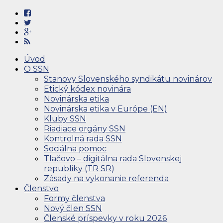
Úvod
O SSN
Stanovy Slovenského syndikátu novinárov
Etický kódex novinára
Novinárska etika
Novinárska etika v Európe (EN)
Kluby SSN
Riadiace orgány SSN
Kontrolná rada SSN
Sociálna pomoc
Tlačovo – digitálna rada Slovenskej
republiky (TR SR)
Zásady na vykonanie referenda
Členstvo
Formy členstva
Nový člen SSN
Členské príspevky v roku 2026