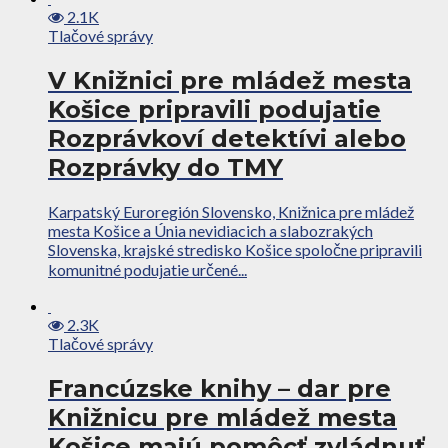
2.1K
Tlačové správy
V Knižnici pre mládež mesta
Košice pripravili podujatie
Rozprávkoví detektívi alebo
Rozprávky do TMY
Karpatský Euroregión Slovensko, Knižnica pre mládež
mesta Košice a Únia nevidiacich a slabozrakých
Slovenska, krajské stredisko Košice spoločne pripravili
komunitné podujatie určené...
2.3K
Tlačové správy
Francúzske knihy – dar pre
Knižnicu pre mládež mesta
Košice majú pomôcť zvládnuť