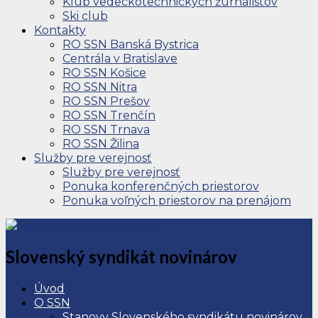
Klub vedeckotechnických žurnalistov
Ski club
Kontakty
RO SSN Banská Bystrica
Centrála v Bratislave
RO SSN Košice
RO SSN Nitra
RO SSN Prešov
RO SSN Trenčín
RO SSN Trnava
RO SSN Žilina
Služby pre verejnosť
Služby pre verejnosť
Ponuka konferenčných priestorov
Ponuka voľných priestorov na prenájom
Slovenský syndikát novinárov
Úvod
O SSN
Stanovy Slovenského syndikátu novinárov