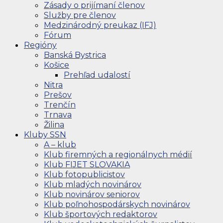
Zásady o prijímaní členov
Služby pre členov
Medzinárodný preukaz (IFJ)
Fórum
Regióny
Banská Bystrica
Košice
Prehľad udalostí
Nitra
Prešov
Trenčín
Trnava
Žilina
Kluby SSN
A – klub
Klub firemných a regionálnych médií
Klub FIJET SLOVAKIA
Klub fotopublicistov
Klub mladých novinárov
Klub novinárov seniorov
Klub poľnohospodárskych novinárov
Klub športových redaktorov