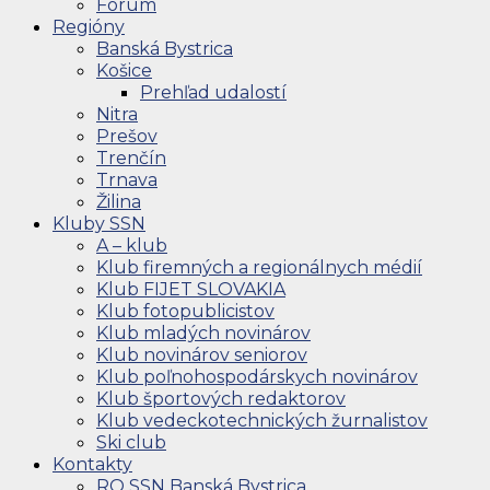
Fórum
Regióny
Banská Bystrica
Košice
Prehľad udalostí
Nitra
Prešov
Trenčín
Trnava
Žilina
Kluby SSN
A – klub
Klub firemných a regionálnych médií
Klub FIJET SLOVAKIA
Klub fotopublicistov
Klub mladých novinárov
Klub novinárov seniorov
Klub poľnohospodárskych novinárov
Klub športových redaktorov
Klub vedeckotechnických žurnalistov
Ski club
Kontakty
RO SSN Banská Bystrica