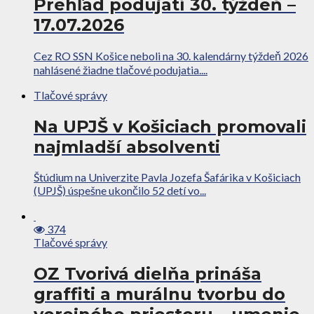
Prehľad podujatí 30. týždeň –
17.07.2026
Cez RO SSN Košice neboli na 30. kalendárny týždeň 2026
nahlásené žiadne tlačové podujatia....
Tlačové správy
Na UPJŠ v Košiciach promovali
najmladší absolventi
Štúdium na Univerzite Pavla Jozefa Šafárika v Košiciach
(UPJŠ) úspešne ukončilo 52 detí vo...
374
Tlačové správy
OZ Tvorivá dielňa prináša
graffiti a murálnu tvorbu do