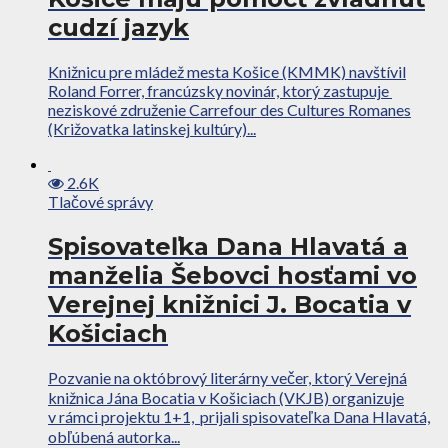
cudzí jazyk
Knižnicu pre mládež mesta Košice (KMMK) navštívil
Roland Forrer, francúzsky novinár, ktorý zastupuje
neziskové združenie Carrefour des Cultures Romanes
(Križovatka latinskej kultúry)...
2.6K
Tlačové správy
Spisovateľka Dana Hlavatá a
manželia Šebovci hosťami vo
Verejnej knižnici J. Bocatia v
Košiciach
Pozvanie na októbrový literárny večer, ktorý Verejná
knižnica Jána Bocatia v Košiciach (VKJB) organizuje
v rámci projektu 1+1, prijali spisovateľka Dana Hlavatá,
obľúbená autorka...