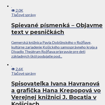
2.0K
Tlačové správy
Spievané písmenká – Objavme
text v pesničkách
Gemerská knižnica Pavla Dobšinského v Rožňave,
kultúrne zariadenie Košického samosprávneho kraja a
Divadlo Theátrum Rožňava pripravuje pre deti
základných škôl podujatie pod...
2.6K
Tlačové správy
Spisovateľka Ivana Havranová
a grafička Hana Krepopová vo
Verejnej knižnici J. Bocatia v
Košiciach