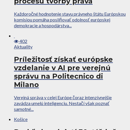
procesu tvorby práva
Každoročné hodnotenie stavu právneho štátu Európskou
komisiou pomáha posilňovať odolnosť európskej
demokracie a hospodárstva...
402
Aktuality
Príležitosť získať európske
vzdelanie v AI pre verejnú
správu na Politecnico di
Milano
Verejná správa v celej Európe čoraz intenzívnejšie
zavádza umelú inteligenciu. Nestačí však poznať
samotné...
Košice