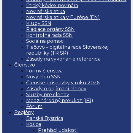
Etický kódex novinára
Novinárska etika
Novinárska etika v Európe (EN)
Kluby SSN
Riadiace orgány SSN
Kontrolná rada SSN
Sociálna pomoc
Tlačovo – digitálna rada Slovenskej
republiky (TR SR)
Zásady na vykonanie referenda
Členstvo
Formy členstva
Nový člen SSN
Členské príspevky v roku 2026
Zásady o prijímaní členov
Služby pre členov
Medzinárodný preukaz (IFJ)
Fórum
Regióny
Banská Bystrica
Košice
Prehľad udalostí