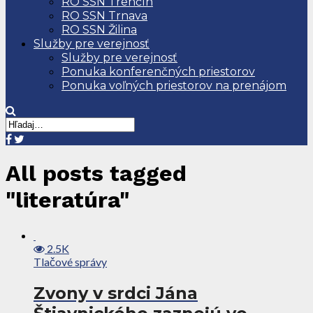
RO SSN Trenčín
RO SSN Trnava
RO SSN Žilina
Služby pre verejnosť
Služby pre verejnosť
Ponuka konferenčných priestorov
Ponuka voľných priestorov na prenájom
All posts tagged
"literatúra"
2.5K
Tlačové správy
Zvony v srdci Jána