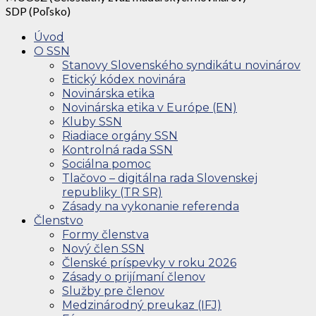
SDP (Poľsko)
Úvod
O SSN
Stanovy Slovenského syndikátu novinárov
Etický kódex novinára
Novinárska etika
Novinárska etika v Európe (EN)
Kluby SSN
Riadiace orgány SSN
Kontrolná rada SSN
Sociálna pomoc
Tlačovo – digitálna rada Slovenskej
republiky (TR SR)
Zásady na vykonanie referenda
Členstvo
Formy členstva
Nový člen SSN
Členské príspevky v roku 2026
Zásady o prijímaní členov
Služby pre členov
Medzinárodný preukaz (IFJ)