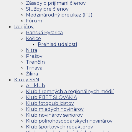
Zásady o prijímaní členov
Služby pre členov
Medzinárodný preukaz (IFJ)
Fórum
Regióny
Banská Bystrica
Košice
Prehľad udalostí
Nitra
Prešov
Trenčín
Trnava
Žilina
Kluby SSN
A – klub
Klub firemných a regionálnych médií
Klub FIJET SLOVAKIA
Klub fotopublicistov
Klub mladých novinárov
Klub novinárov seniorov
Klub poľnohospodárskych novinárov
Klub športových redaktorov