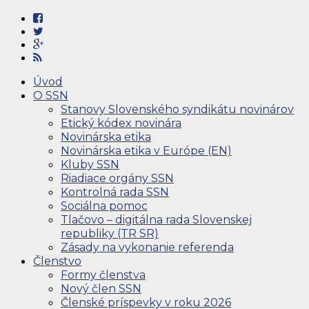
Úvod
O SSN
Stanovy Slovenského syndikátu novinárov
Etický kódex novinára
Novinárska etika
Novinárska etika v Európe (EN)
Kluby SSN
Riadiace orgány SSN
Kontrolná rada SSN
Sociálna pomoc
Tlačovo – digitálna rada Slovenskej
republiky (TR SR)
Zásady na vykonanie referenda
Členstvo
Formy členstva
Nový člen SSN
Členské príspevky v roku 2026