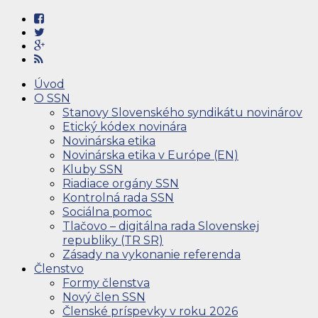
Úvod
O SSN
Stanovy Slovenského syndikátu novinárov
Etický kódex novinára
Novinárska etika
Novinárska etika v Európe (EN)
Kluby SSN
Riadiace orgány SSN
Kontrolná rada SSN
Sociálna pomoc
Tlačovo – digitálna rada Slovenskej
republiky (TR SR)
Zásady na vykonanie referenda
Členstvo
Formy členstva
Nový člen SSN
Členské príspevky v roku 2026