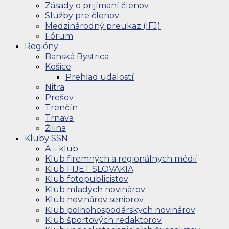
Zásady o prijímaní členov
Služby pre členov
Medzinárodný preukaz (IFJ)
Fórum
Regióny
Banská Bystrica
Košice
Prehľad udalostí
Nitra
Prešov
Trenčín
Trnava
Žilina
Kluby SSN
A – klub
Klub firemných a regionálnych médií
Klub FIJET SLOVAKIA
Klub fotopublicistov
Klub mladých novinárov
Klub novinárov seniorov
Klub poľnohospodárskych novinárov
Klub športových redaktorov