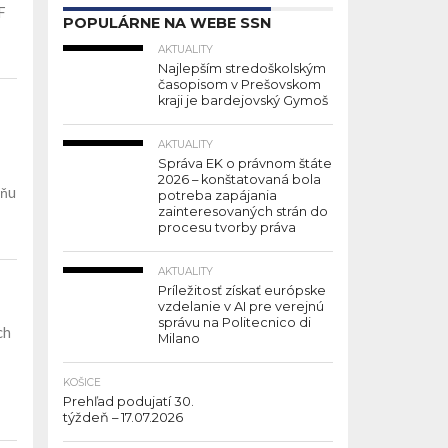
F
POPULÁRNE NA WEBE SSN
AKTUALITY
Najlepším stredoškolským
časopisom v Prešovskom
kraji je bardejovský Gymoš
AKTUALITY
Správa EK o právnom štáte
2026 – konštatovaná bola
Dňu
potreba zapájania
zainteresovaných strán do
procesu tvorby práva
AKTUALITY
Príležitosť získať európske
vzdelanie v AI pre verejnú
správu na Politecnico di
ch
Milano
KOŠICE
Prehľad podujatí 30.
týždeň – 17.07.2026