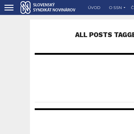
ÚVOD
O SSN
Č
ALL POSTS TAGG
6
1.