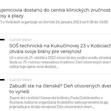
jemcovia dostanú do centra klinických zručností
 psy a plazy
) v Košiciach organizuje vo štvrtok 26. januára 2023 od 9.30 do 14.00
TLAČOVÉ SPRÁVY
1K
SOŠ technická na Kukučínovej 23 v Košiciac
otvára svoje brány pre verejnosť
Už v utorok 25. októbra 2022 otvorí brány svojho areálu stredná
škola so 75-ročnou remeselnou tradíciou. Deň otvorených dverí
odštartuje úplne nová školská...
TLAČOVÉ SPRÁVY
4K
Zabudli ste na členské? Deň otvorených dver
to vyrieši
Župné dni v knižnici Gemerská knižnica Pavla Dobšinského v
Rožňave, kultúrna organizácia Košického samosprávneho kraja,
pripravila pre širokú verejnosť Deň otvorených dverí....