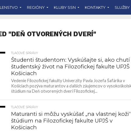
LENSTVO
REGIÓNY
KLUBY SSN
KONTAKTY
SLUŽBY
ED "DEŇ OTVORENÝCH DVERÍ"
TLAČOVÉ SPRÁVY
87
Študenti študentom: Vyskúšajte si, ako chutí
študentský život na Filozofickej fakulte UPJŠ
Košiciach
Vedenie Filozofickej fakulty Univerzity Pavla Jozefa Šafárika v
Košiciach pozýva maturantov a ďalších záujemcov o vysokoškols
štúdium na Deň otvorených dverí Filozofickej...
TLAČOVÉ SPRÁVY
5K
Maturanti si môžu vyskúšať „na vlastnej koži“
štúdium na Filozofickej fakulte UPJŠ v
Košiciach