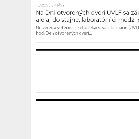
TLAČOVÉ SPRÁVY
Na Dni otvorených dverí UVLF sa záu
ale aj do stajne, laboratórií či medzi
Univerzita veterinárskeho lekárstva a farmácie (UVLF
hod. Deň otvorených dverí...
2.
2.