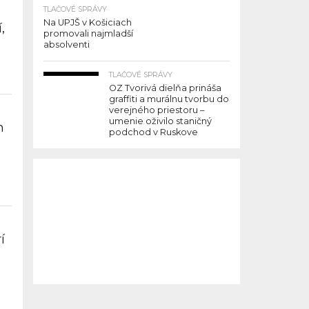
TLAČOVÉ SPRÁVY
Na UPJŠ v Košiciach
,
promovali najmladší
absolventi
TLAČOVÉ SPRÁVY
OZ Tvorivá dielňa prináša
graffiti a murálnu tvorbu do
verejného priestoru –
umenie oživilo staničný
h
podchod v Ruskove
í