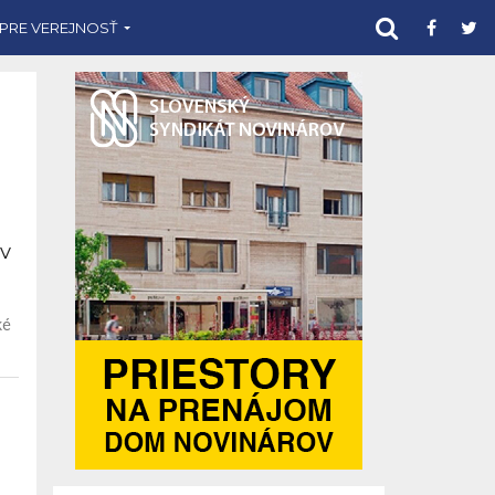
 PRE VEREJNOSŤ
 v
ké