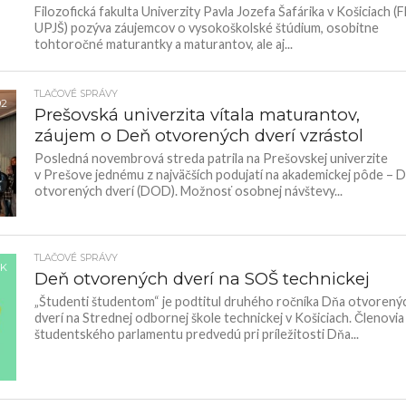
Filozofická fakulta Univerzity Pavla Jozefa Šafárika v Košiciach (F
UPJŠ) pozýva záujemcov o vysokoškolské štúdium, osobitne
tohtoročné maturantky a maturantov, ale aj...
TLAČOVÉ SPRÁVY
92
Prešovská univerzita vítala maturantov,
záujem o Deň otvorených dverí vzrástol
Posledná novembrová streda patrila na Prešovskej univerzite
v Prešove jednému z najväčších podujatí na akademickej pôde – 
otvorených dverí (DOD). Možnosť osobnej návštevy...
TLAČOVÉ SPRÁVY
0K
Deň otvorených dverí na SOŠ technickej
„Študenti študentom“ je podtitul druhého ročníka Dňa otvorený
dverí na Strednej odbornej škole technickej v Košiciach. Členovia
študentského parlamentu predvedú pri príležitosti Dňa...