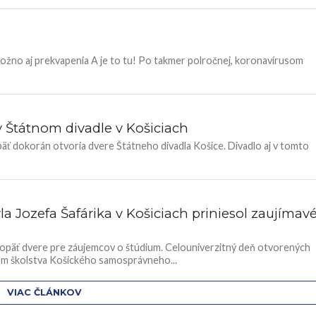
 možno aj prekvapenia A je to tu! Po takmer polročnej, koronavírusom
 Štátnom divadle v Košiciach
päť dokorán otvoria dvere Štátneho divadla Košice. Divadlo aj v tomto
a Jozefa Šafárika v Košiciach priniesol zaujímav
la opäť dvere pre záujemcov o štúdium. Celouniverzitný deň otvorených
rom školstva Košického samosprávneho...
VIAC ČLÁNKOV