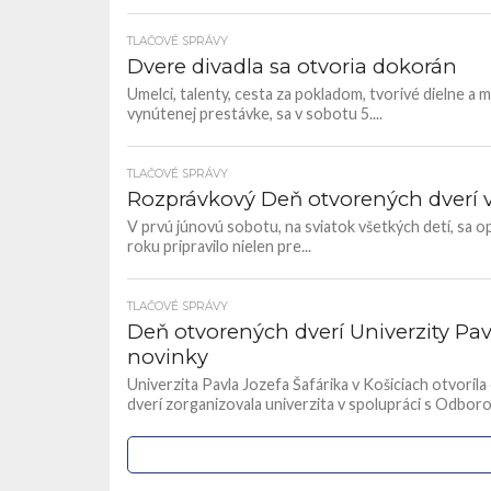
TLAČOVÉ SPRÁVY
Dvere divadla sa otvoria dokorán
Umelci, talenty, cesta za pokladom, tvorivé dielne a
vynútenej prestávke, sa v sobotu 5....
TLAČOVÉ SPRÁVY
Rozprávkový Deň otvorených dverí v
V prvú júnovú sobotu, na sviatok všetkých detí, sa o
roku pripravilo nielen pre...
TLAČOVÉ SPRÁVY
Deň otvorených dverí Univerzity Pavl
novinky
Univerzita Pavla Jozefa Šafárika v Košiciach otvori
dverí zorganizovala univerzita v spolupráci s Odbo