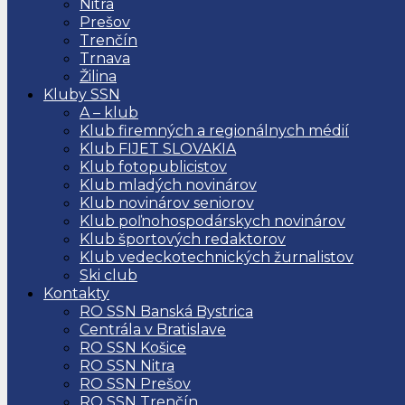
Nitra
Prešov
Trenčín
Trnava
Žilina
Kluby SSN
A – klub
Klub firemných a regionálnych médií
Klub FIJET SLOVAKIA
Klub fotopublicistov
Klub mladých novinárov
Klub novinárov seniorov
Klub poľnohospodárskych novinárov
Klub športových redaktorov
Klub vedeckotechnických žurnalistov
Ski club
Kontakty
RO SSN Banská Bystrica
Centrála v Bratislave
RO SSN Košice
RO SSN Nitra
RO SSN Prešov
RO SSN Trenčín