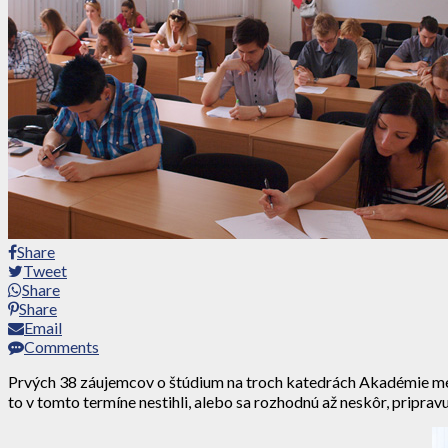
Share
Tweet
Share
Share
Email
Comments
Prvých 38 záujemcov o štúdium na troch katedrách Akadémie médi
to v tomto termíne nestihli, alebo sa rozhodnú až neskôr, priprav