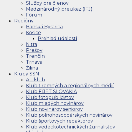
Služby pre členov
Medzinárodný preukaz (IFJ)
Fórum
Regióny
Banská Bystrica
Košice
Prehľad udalostí
Nitra
Prešov
Trenčín
Trnava
Žilina
Kluby SSN
A – klub
Klub firemných a regionálnych médií
Klub FIJET SLOVAKIA
Klub fotopublicistov
Klub mladých novinárov
Klub novinárov seniorov
Klub poľnohospodárskych novinárov
Klub športových redaktorov
Klub vedeckotechnických žurnalistov