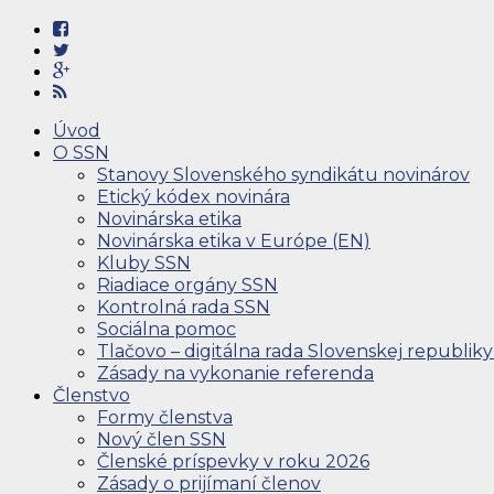
Úvod
O SSN
Stanovy Slovenského syndikátu novinárov
Etický kódex novinára
Novinárska etika
Novinárska etika v Európe (EN)
Kluby SSN
Riadiace orgány SSN
Kontrolná rada SSN
Sociálna pomoc
Tlačovo – digitálna rada Slovenskej republiky
Zásady na vykonanie referenda
Členstvo
Formy členstva
Nový člen SSN
Členské príspevky v roku 2026
Zásady o prijímaní členov