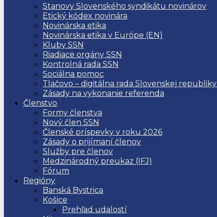
Stanovy Slovenského syndikátu novinárov
Etický kódex novinára
Novinárska etika
Novinárska etika v Európe (EN)
Kluby SSN
Riadiace orgány SSN
Kontrolná rada SSN
Sociálna pomoc
Tlačovo – digitálna rada Slovenskej republiky
Zásady na vykonanie referenda
Členstvo
Formy členstva
Nový člen SSN
Členské príspevky v roku 2026
Zásady o prijímaní členov
Služby pre členov
Medzinárodný preukaz (IFJ)
Fórum
Regióny
Banská Bystrica
Košice
Prehľad udalostí