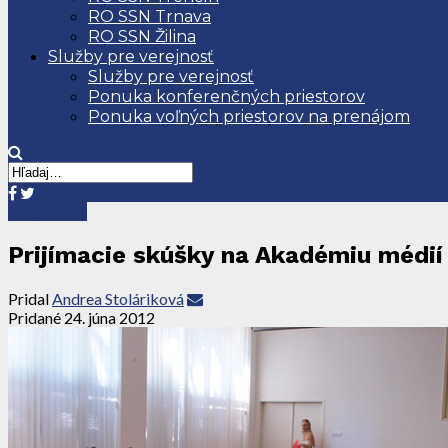
RO SSN Trnava
RO SSN Žilina
Služby pre verejnosť
Služby pre verejnosť
Ponuka konferenčných priestorov
Ponuka voľných priestorov na prenájom
Správy SSN
Prijímacie skúšky na Akadémiu médií
Pridal
Andrea Stoláriková
Pridané
24. júna 2012