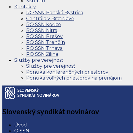
Ski club
Kontakty
RO SSN Banská Bystrica
Centrála v Bratislave
RO SSN Košice
RO SSN Nitra
RO SSN Prešov
RO SSN Trenčín
RO SSN Trnava
RO SSN Žilina
Služby pre verejnosť
Služby pre verejnosť
Ponuka konferenčných priestorov
Ponuka voľných priestorov na prenájom
Slovenský syndikát novinárov
Úvod
O SSN