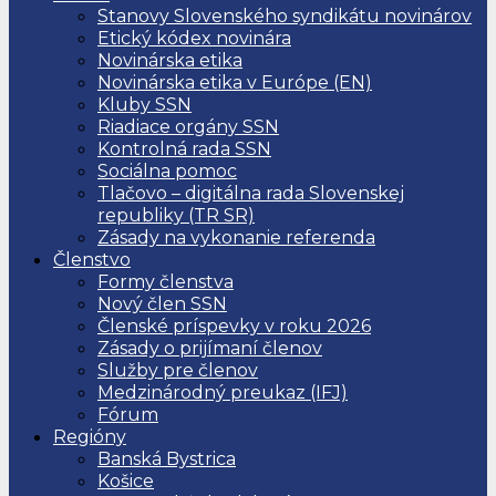
Stanovy Slovenského syndikátu novinárov
Etický kódex novinára
Novinárska etika
Novinárska etika v Európe (EN)
Kluby SSN
Riadiace orgány SSN
Kontrolná rada SSN
Sociálna pomoc
Tlačovo – digitálna rada Slovenskej
republiky (TR SR)
Zásady na vykonanie referenda
Členstvo
Formy členstva
Nový člen SSN
Členské príspevky v roku 2026
Zásady o prijímaní členov
Služby pre členov
Medzinárodný preukaz (IFJ)
Fórum
Regióny
Banská Bystrica
Košice