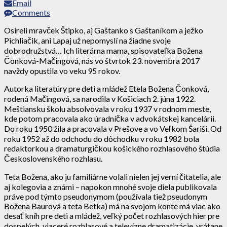
Email
Comments
Osireli mravček Štipko, aj Gaštanko s Gaštaníkom a ježko
Pichliačik, ani Lapaj už nepomyslí na žiadne svoje
dobrodružstvá… Ich literárna mama, spisovateľka Božena
Čonková-Mačingová, nás vo štvrtok 23. novembra 2017
navždy opustila vo veku 95 rokov.
Autorka literatúry pre deti a mládež Etela Božena Čonková,
rodená Mačingová, sa narodila v Košiciach 2. júna 1922.
Meštiansku školu absolvovala v roku 1937 v rodnom meste,
kde potom pracovala ako úradníčka v advokátskej kancelárii.
Do roku 1950 žila a pracovala v Prešove a vo Veľkom Šariši. Od
roku 1952 až do odchodu do dôchodku v roku 1982 bola
redaktorkou a dramaturgičkou košického rozhlasového štúdia
Československého rozhlasu.
Teta Božena, ako ju familiárne volali nielen jej verní čitatelia, ale
aj kolegovia a známi – napokon mnohé svoje diela publikovala
práve pod týmto pseudonymom (používala tiež pseudonym
Božena Baurová a teta Betka) má na svojom konte má viac ako
desať kníh pre deti a mládež, veľký počet rozhlasových hier pre
dospelých, viaceré rozhlasové a televízne dramatizácie, vrátane