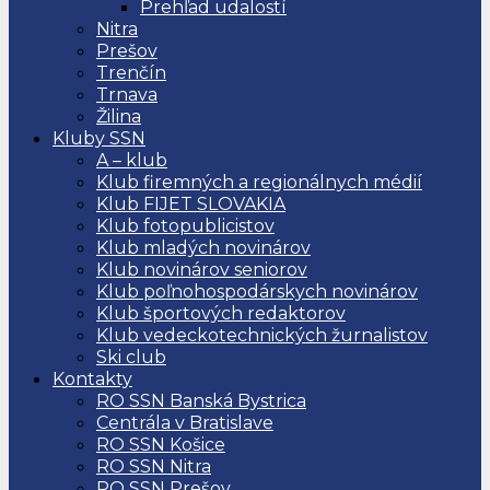
Prehľad udalostí
Nitra
Prešov
Trenčín
Trnava
Žilina
Kluby SSN
A – klub
Klub firemných a regionálnych médií
Klub FIJET SLOVAKIA
Klub fotopublicistov
Klub mladých novinárov
Klub novinárov seniorov
Klub poľnohospodárskych novinárov
Klub športových redaktorov
Klub vedeckotechnických žurnalistov
Ski club
Kontakty
RO SSN Banská Bystrica
Centrála v Bratislave
RO SSN Košice
RO SSN Nitra
RO SSN Prešov