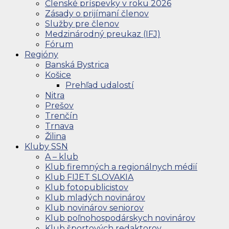
Členské príspevky v roku 2026
Zásady o prijímaní členov
Služby pre členov
Medzinárodný preukaz (IFJ)
Fórum
Regióny
Banská Bystrica
Košice
Prehľad udalostí
Nitra
Prešov
Trenčín
Trnava
Žilina
Kluby SSN
A – klub
Klub firemných a regionálnych médií
Klub FIJET SLOVAKIA
Klub fotopublicistov
Klub mladých novinárov
Klub novinárov seniorov
Klub poľnohospodárskych novinárov
Klub športových redaktorov