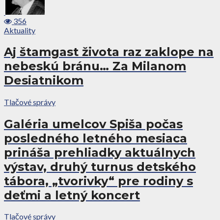
356
Aktuality
Aj štamgast života raz zaklope na
nebeskú bránu… Za Milanom
Desiatnikom
Tlačové správy
Galéria umelcov Spiša počas
posledného letného mesiaca
prináša prehliadky aktuálnych
výstav, druhý turnus detského
tábora, „tvorivky“ pre rodiny s
deťmi a letný koncert
Tlačové správy