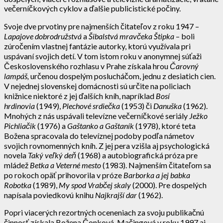
večerníčkových cyklov a ďalšie publicistické počiny.
Svoje dve prvotiny pre najmenších čitateľov z roku 1947 –
Lapajove dobrodružstvá
a
Šibalstvá mravčeka Štipka
– boli
zúročením vlastnej fantázie autorky, ktorú využívala pri
uspávaní svojich detí. V tom istom roku v anonymnej súťaži
Československého rozhlasu v Prahe získala hrou
Čarovný
lampáš,
určenou dospelým poslucháčom, jednu z desiatich cien.
V nejednej slovenskej domácnosti sú určite na policiach
knižnice niektoré z jej ďalších kníh, napríklad
Bosí
hrdinovia
(1949),
Plechové srdiečka
(1953) či
Danuška
(1962).
Mnohých z nás uspávali televízne večerníčkové seriály
Ježko
Pichliačik
(1976) a
Gaštanko a Gaštaník
(1978), ktoré teta
Božena spracovala do televíznej podoby podľa námetov
svojich rovnomenných kníh. Z jej pera vzišla aj psychologická
novela
Taký veľký deň
(1968) a autobiografická próza pre
mládež
Betka a Veterné mesto
(1983). Najmenším čitateľom sa
po rokoch opäť prihovorila v próze
Barborka a jej babka
Robotka
(1989),
My spod Vrabčej skaly
(2000). Pre dospelých
napísala poviedkovú knihu
Najkrajší dar
(1962).
Popri viacerých rezortných oceneniach za svoju publikačnú
činnosť získala Božena Čonková-Mačingová v roku 1997 aj