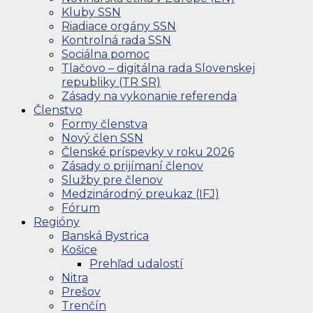
Kluby SSN
Riadiace orgány SSN
Kontrolná rada SSN
Sociálna pomoc
Tlačovo – digitálna rada Slovenskej
republiky (TR SR)
Zásady na vykonanie referenda
Členstvo
Formy členstva
Nový člen SSN
Členské príspevky v roku 2026
Zásady o prijímaní členov
Služby pre členov
Medzinárodný preukaz (IFJ)
Fórum
Regióny
Banská Bystrica
Košice
Prehľad udalostí
Nitra
Prešov
Trenčín