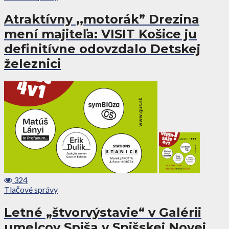
Atraktívny ,,motorák” Drezina
mení majiteľa: VISIT Košice ju
definitívne odovzdalo Detskej
železnici
324
Tlačové správy
Letné „štvorvýstavie“ v Galérii
umelcov Spiša v Spišskej Novej