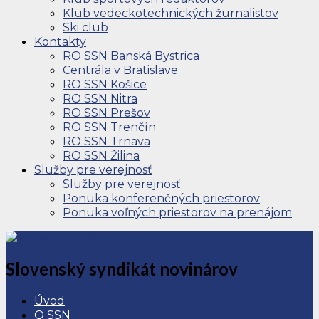
Klub vedeckotechnických žurnalistov
Ski club
Kontakty
RO SSN Banská Bystrica
Centrála v Bratislave
RO SSN Košice
RO SSN Nitra
RO SSN Prešov
RO SSN Trenčín
RO SSN Trnava
RO SSN Žilina
Služby pre verejnosť
Služby pre verejnosť
Ponuka konferenčných priestorov
Ponuka voľných priestorov na prenájom
Slovenský syndikát novinárov
Úvod
O SSN