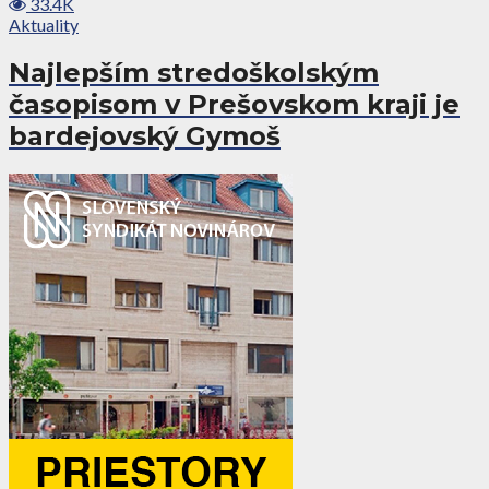
33.4K
Aktuality
Najlepším stredoškolským
časopisom v Prešovskom kraji je
bardejovský Gymoš