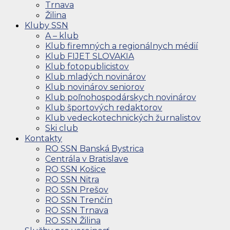
Trnava
Žilina
Kluby SSN
A – klub
Klub firemných a regionálnych médií
Klub FIJET SLOVAKIA
Klub fotopublicistov
Klub mladých novinárov
Klub novinárov seniorov
Klub poľnohospodárskych novinárov
Klub športových redaktorov
Klub vedeckotechnických žurnalistov
Ski club
Kontakty
RO SSN Banská Bystrica
Centrála v Bratislave
RO SSN Košice
RO SSN Nitra
RO SSN Prešov
RO SSN Trenčín
RO SSN Trnava
RO SSN Žilina