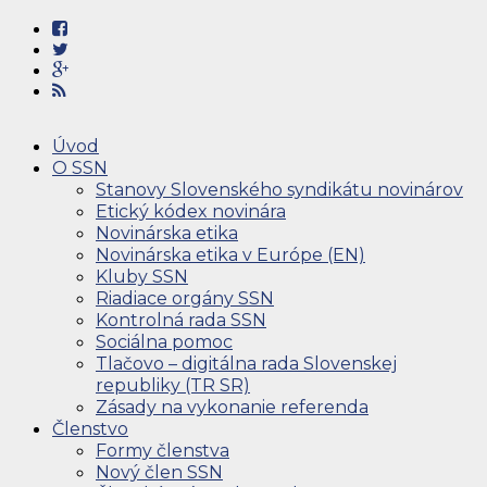
Úvod
O SSN
Stanovy Slovenského syndikátu novinárov
Etický kódex novinára
Novinárska etika
Novinárska etika v Európe (EN)
Kluby SSN
Riadiace orgány SSN
Kontrolná rada SSN
Sociálna pomoc
Tlačovo – digitálna rada Slovenskej
republiky (TR SR)
Zásady na vykonanie referenda
Členstvo
Formy členstva
Nový člen SSN