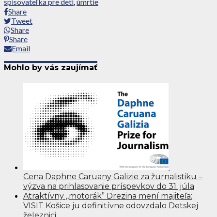
spisovateľka pre deti
,
úmrtie
Share
Tweet
Share
Share
Email
Mohlo by vás zaujímať
Cena Daphne Caruany Galizie za žurnalistiku –
výzva na prihlasovanie príspevkov do 31. júla
Atraktívny ,,motorák” Drezina mení majiteľa:
VISIT Košice ju definitívne odovzdalo Detskej
železnici