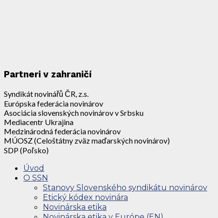
Partneri v zahraničí
Syndikát novinářů ČR, z.s.
Európska federácia novinárov
Asociácia slovenských novinárov v Srbsku
Mediacentr Ukrajina
Medzinárodná federácia novinárov
MÚOSZ (Celoštátny zväz maďarských novinárov)
SDP (Poľsko)
Úvod
O SSN
Stanovy Slovenského syndikátu novinárov
Etický kódex novinára
Novinárska etika
Novinárska etika v Európe (EN)