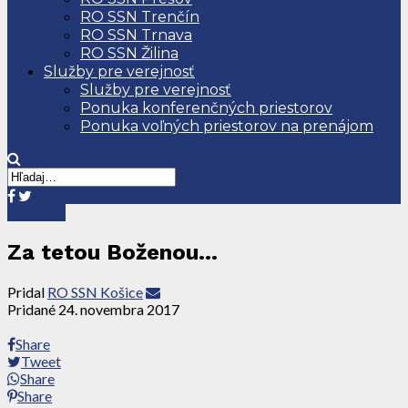
RO SSN Trenčín
RO SSN Trnava
RO SSN Žilina
Služby pre verejnosť
Služby pre verejnosť
Ponuka konferenčných priestorov
Ponuka voľných priestorov na prenájom
Aktuality
Za tetou Boženou…
Pridal
RO SSN Košice
Pridané
24. novembra 2017
Share
Tweet
Share
Share