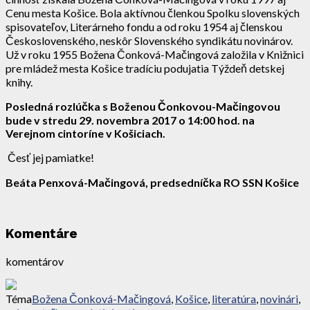
Cenu mesta Košice. Bola aktívnou členkou Spolku slovenských
spisovateľov, Literárneho fondu a od roku 1954 aj členskou
Československého, neskôr Slovenského syndikátu novinárov.
Už v roku 1955 Božena Čonková-Mačingová založila v Knižnici
pre mládež mesta Košice tradíciu podujatia Týždeň detskej
knihy.
Posledná rozlúčka s Boženou Čonkovou-Mačingovou
bude v stredu 29. novembra 2017 o 14:00 hod. na
Verejnom cintoríne v Košiciach.
Česť jej pamiatke!
Beáta Penxová-Mačingová,
predsedníčka RO SSN Košice
Komentáre
komentárov
Téma
Božena Čonková-Mačingová
,
Košice
,
literatúra
,
novinári
,