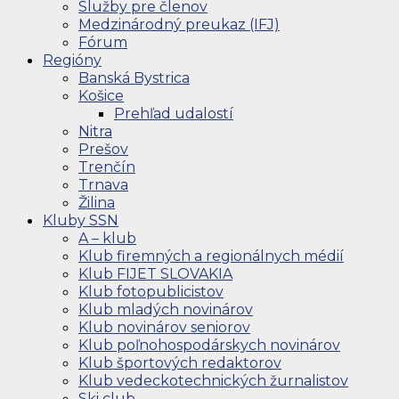
Služby pre členov
Medzinárodný preukaz (IFJ)
Fórum
Regióny
Banská Bystrica
Košice
Prehľad udalostí
Nitra
Prešov
Trenčín
Trnava
Žilina
Kluby SSN
A – klub
Klub firemných a regionálnych médií
Klub FIJET SLOVAKIA
Klub fotopublicistov
Klub mladých novinárov
Klub novinárov seniorov
Klub poľnohospodárskych novinárov
Klub športových redaktorov
Klub vedeckotechnických žurnalistov
Ski club