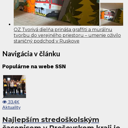
OZ Tvorivá dielňa prináša graffiti a murálnu
tvorbu do verejného priestoru – umenie oživilo
staničný podchod v Ruskove
Navigácia v článku
Populárne na webe SSN
33.4K
Aktuality
Najlepším stredoškolským
časopisom v Prešovskom kraji je