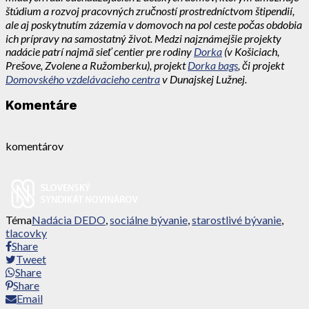
štúdium a rozvoj pracovných zručností prostredníctvom štipendií,
ale aj poskytnutím zázemia v domovoch na pol ceste počas obdobia
ich prípravy na samostatný život. Medzi najznámejšie projekty
nadácie patrí najmä sieť centier pre rodiny
Dorka
(v Košiciach,
Prešove, Zvolene a Ružomberku), projekt
Dorka bags
, či projekt
Domovského vzdelávacieho centra
v Dunajskej Lužnej.
Komentáre
komentárov
Téma
Nadácia DEDO
,
sociálne bývanie
,
starostlivé bývanie
,
tlacovky
Share
Tweet
Share
Share
Email