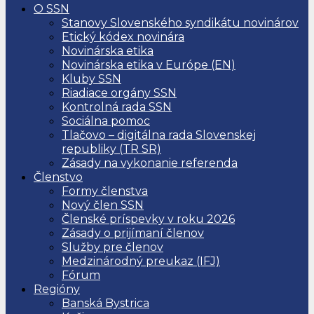
O SSN
Stanovy Slovenského syndikátu novinárov
Etický kódex novinára
Novinárska etika
Novinárska etika v Európe (EN)
Kluby SSN
Riadiace orgány SSN
Kontrolná rada SSN
Sociálna pomoc
Tlačovo – digitálna rada Slovenskej
republiky (TR SR)
Zásady na vykonanie referenda
Členstvo
Formy členstva
Nový člen SSN
Členské príspevky v roku 2026
Zásady o prijímaní členov
Služby pre členov
Medzinárodný preukaz (IFJ)
Fórum
Regióny
Banská Bystrica