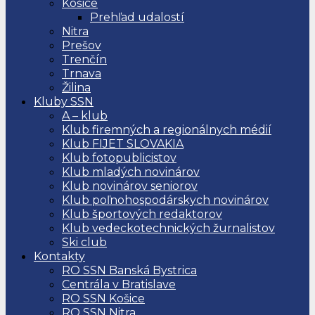
Košice
Prehľad udalostí
Nitra
Prešov
Trenčín
Trnava
Žilina
Kluby SSN
A – klub
Klub firemných a regionálnych médií
Klub FIJET SLOVAKIA
Klub fotopublicistov
Klub mladých novinárov
Klub novinárov seniorov
Klub poľnohospodárskych novinárov
Klub športových redaktorov
Klub vedeckotechnických žurnalistov
Ski club
Kontakty
RO SSN Banská Bystrica
Centrála v Bratislave
RO SSN Košice
RO SSN Nitra