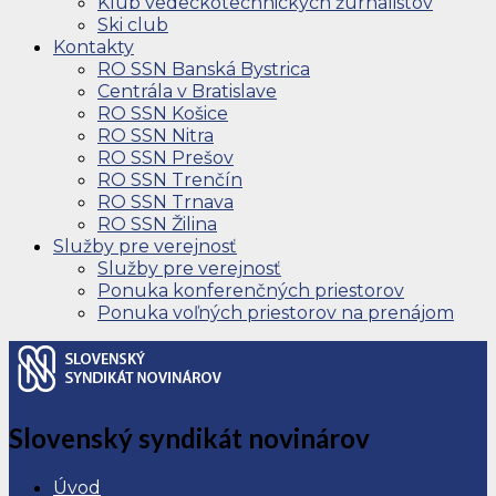
Klub vedeckotechnických žurnalistov
Ski club
Kontakty
RO SSN Banská Bystrica
Centrála v Bratislave
RO SSN Košice
RO SSN Nitra
RO SSN Prešov
RO SSN Trenčín
RO SSN Trnava
RO SSN Žilina
Služby pre verejnosť
Služby pre verejnosť
Ponuka konferenčných priestorov
Ponuka voľných priestorov na prenájom
Slovenský syndikát novinárov
Úvod