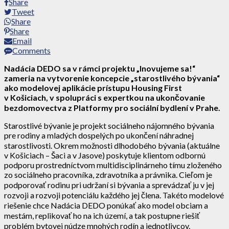
Share
Tweet
Share
Share
Email
Comments
Nadácia DEDO sa v rámci projektu „Inovujeme sa!“
zameria na vytvorenie koncepcie „starostlivého bývania“
ako modelovej aplikácie prístupu Housing First
v Košiciach, v spolupráci s expertkou na ukončovanie
bezdomovectva z Platformy pro sociální bydlení v Prahe.
Starostlivé bývanie je projekt sociálneho nájomného bývania
pre rodiny a mladých dospelých po ukončení náhradnej
starostlivosti. Okrem možnosti dlhodobého bývania (aktuálne
v Košiciach – Šaci a v Jasove) poskytuje klientom odbornú
podporu prostredníctvom multidisciplinárneho tímu zloženého
zo sociálneho pracovníka, zdravotníka a právnika. Cieľom je
podporovať rodinu pri udržaní si bývania a sprevádzať ju v jej
rozvoji a rozvoji potenciálu každého jej člena. Takéto modelové
riešenie chce Nadácia DEDO ponúkať ako model obciam a
mestám, replikovať ho na ich území, a tak postupne riešiť
problém bytovej núdze mnohých rodín a jednotlivcov.