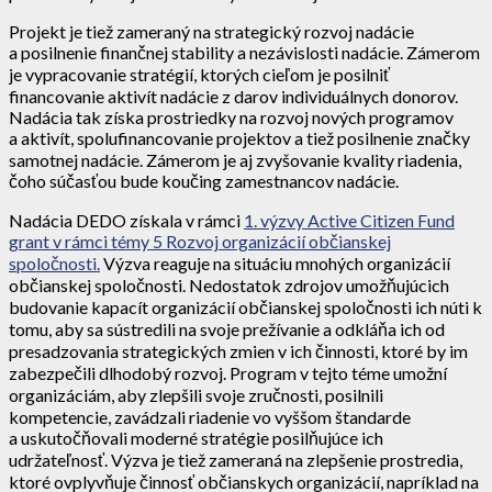
Projekt je tiež zameraný na strategický rozvoj nadácie
a posilnenie finančnej stability a nezávislosti nadácie. Zámerom
je vypracovanie stratégií, ktorých cieľom je posilniť
financovanie aktivít nadácie z darov individuálnych donorov.
Nadácia tak získa prostriedky na rozvoj nových programov
a aktivít, spolufinancovanie projektov a tiež posilnenie značky
samotnej nadácie. Zámerom je aj zvyšovanie kvality riadenia,
čoho súčasťou bude koučing zamestnancov nadácie.
Nadácia DEDO získala v rámci
1. výzvy Active Citizen Fund
grant v rámci témy 5 Rozvoj organizácií občianskej
spoločnosti.
Výzva reaguje na situáciu mnohých organizácií
občianskej spoločnosti. Nedostatok zdrojov umožňujúcich
budovanie kapacít organizácií občianskej spoločnosti ich núti k
tomu, aby sa sústredili na svoje prežívanie a odkláňa ich od
presadzovania strategických zmien v ich činnosti, ktoré by im
zabezpečili dlhodobý rozvoj. Program v tejto téme umožní
organizáciám, aby zlepšili svoje zručnosti, posilnili
kompetencie, zavádzali riadenie vo vyššom štandarde
a uskutočňovali moderné stratégie posilňujúce ich
udržateľnosť. Výzva je tiež zameraná na zlepšenie prostredia,
ktoré ovplyvňuje činnosť občianskych organizácií, napríklad na