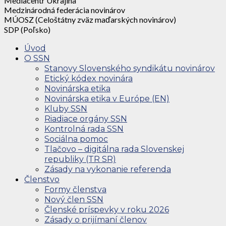
Mediacentr Ukrajina
Medzinárodná federácia novinárov
MÚOSZ (Celoštátny zväz maďarských novinárov)
SDP (Poľsko)
Úvod
O SSN
Stanovy Slovenského syndikátu novinárov
Etický kódex novinára
Novinárska etika
Novinárska etika v Európe (EN)
Kluby SSN
Riadiace orgány SSN
Kontrolná rada SSN
Sociálna pomoc
Tlačovo – digitálna rada Slovenskej
republiky (TR SR)
Zásady na vykonanie referenda
Členstvo
Formy členstva
Nový člen SSN
Členské príspevky v roku 2026
Zásady o prijímaní členov