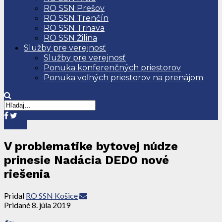
RO SSN Prešov
RO SSN Trenčín
RO SSN Trnava
RO SSN Žilina
Služby pre verejnosť
Služby pre verejnosť
Ponuka konferenčných priestorov
Ponuka voľných priestorov na prenájom
Košice
V problematike bytovej núdze
prinesie Nadácia DEDO nové
riešenia
Pridal
RO SSN Košice
Pridané
8. júla 2019