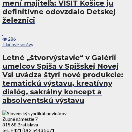
mení majiteľa: VISIT Košice ju
definitívne odovzdalo Detskej
železnici
286
Tlačové správy
Letné „štvorvýstavie“ v Galérii
umelcov Spiša v Spišskej Novej
Vsi uvádza štyri nové produkcie:
tematickú výstavu, kreatívny
dialóg, sakrálny koncept a
absolventskú výstavu
Župné námestie 7
815 68 Bratislava
tel.: +421 (0) 2 5443 5071