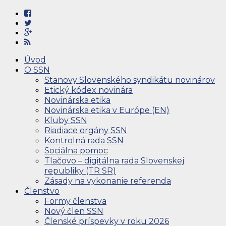
Úvod
O SSN
Stanovy Slovenského syndikátu novinárov
Etický kódex novinára
Novinárska etika
Novinárska etika v Európe (EN)
Kluby SSN
Riadiace orgány SSN
Kontrolná rada SSN
Sociálna pomoc
Tlačovo – digitálna rada Slovenskej
republiky (TR SR)
Zásady na vykonanie referenda
Členstvo
Formy členstva
Nový člen SSN
Členské príspevky v roku 2026