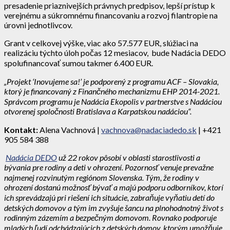
presadenie priaznivejších právnych predpisov, lepší prístup k
verejnému a súkromnému financovaniu a rozvoj filantropie na
úrovni jednotlivcov.
Grant v celkovej výške, viac ako 57.577 EUR, slúžiaci na
realizáciu týchto úloh počas 12 mesiacov, bude Nadácia DEDO
spolufinancovať sumou takmer 6.400 EUR.
„Projekt ‘Inovujeme sa!’ je podporený z programu ACF – Slovakia,
ktorý je financovaný z Finančného mechanizmu EHP 2014-2021.
Správcom programu je Nadácia Ekopolis v partnerstve s Nadáciou
otvorenej spoločnosti Bratislava a Karpatskou nadáciou“.
Kontakt:
Alena Vachnová |
vachnova@nadaciadedo.sk
| +421
905 584 388
Nadácia DEDO
už 22 rokov pôsobí v oblasti starostlivosti a
bývania pre rodiny a deti v ohrození. Pozornosť venuje prevažne
najmenej rozvinutým regiónom Slovenska. Tým, že rodiny v
ohrození dostanú možnosť bývať a majú podporu odborníkov, ktorí
ich sprevádzajú pri riešení ich situácie, zabraňuje vyňatiu detí do
detských domovov a tým im zvyšuje šancu na plnohodnotný život s
rodinným zázemím a bezpečným domovom. Rovnako podporuje
mladých ľudí odchádzajúcich z detských domov, ktorým umožňuje