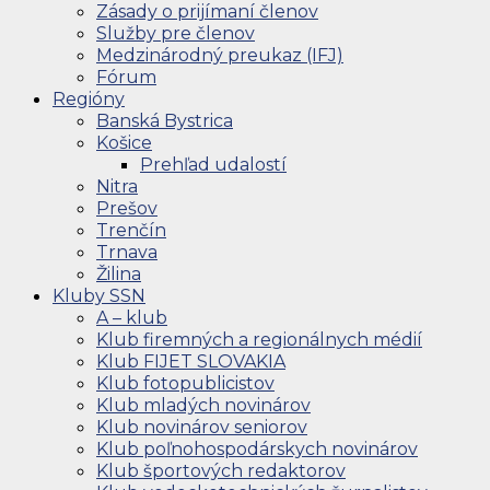
Zásady o prijímaní členov
Služby pre členov
Medzinárodný preukaz (IFJ)
Fórum
Regióny
Banská Bystrica
Košice
Prehľad udalostí
Nitra
Prešov
Trenčín
Trnava
Žilina
Kluby SSN
A – klub
Klub firemných a regionálnych médií
Klub FIJET SLOVAKIA
Klub fotopublicistov
Klub mladých novinárov
Klub novinárov seniorov
Klub poľnohospodárskych novinárov
Klub športových redaktorov