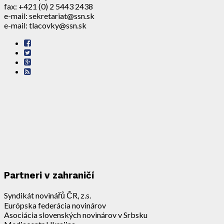
fax: +421 (0) 2 5443 2438
e-mail: sekretariat@ssn.sk
e-mail: tlacovky@ssn.sk
Partneri v zahraničí
Syndikát novinářů ČR, z.s.
Európska federácia novinárov
Asociácia slovenských novinárov v Srbsku