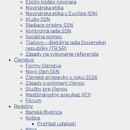
Etický kódex novinára
Novinárska etika
Novinárska etika v Európe (EN)
Kluby SSN
Riadiace orgány SSN
Kontrolná rada SSN
Sociálna pomoc
Tlačovo – digitálna rada Slovenskej
republiky (TR SR)
Zásady na vykonanie referenda
Členstvo
Formy členstva
Nový člen SSN
Členské príspevky v roku 2026
Zásady o prijímaní členov
Služby pre členov
Medzinárodný preukaz (IFJ)
Fórum
Regióny
Banská Bystrica
Košice
Prehľad udalostí
Nitra