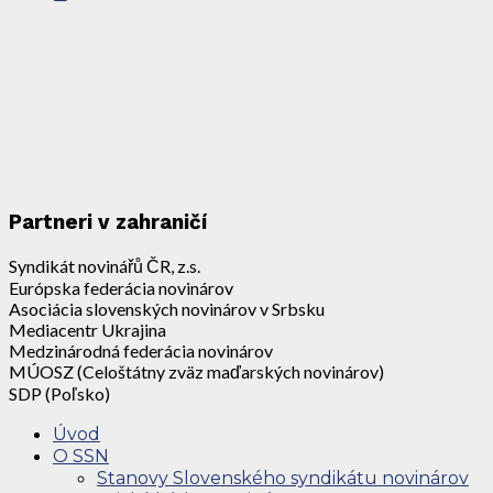
Partneri v zahraničí
Syndikát novinářů ČR, z.s.
Európska federácia novinárov
Asociácia slovenských novinárov v Srbsku
Mediacentr Ukrajina
Medzinárodná federácia novinárov
MÚOSZ (Celoštátny zväz maďarských novinárov)
SDP (Poľsko)
Úvod
O SSN
Stanovy Slovenského syndikátu novinárov