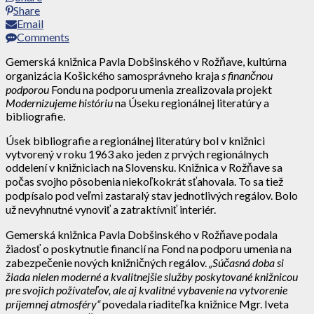
Share
Email
Comments
Gemerská knižnica Pavla Dobšinského v Rožňave, kultúrna
organizácia Košického samosprávneho kraja
s finančnou
podporou
Fondu na podporu umenia zrealizovala projekt
Modernizujeme históriu
na Úseku regionálnej literatúry a
bibliografie.
Úsek bibliografie a regionálnej literatúry bol v knižnici
vytvorený v roku 1963 ako jeden z prvých regionálnych
oddelení v knižniciach na Slovensku. Knižnica v Rožňave sa
počas svojho pôsobenia niekoľkokrát sťahovala. To sa tiež
podpísalo pod veľmi zastaralý stav jednotlivých regálov. Bolo
už nevyhnutné vynoviť a zatraktívniť interiér.
Gemerská knižnica Pavla Dobšinského v Rožňave podala
žiadosť o poskytnutie financií na Fond na podporu umenia na
zabezpečenie nových knižničných regálov.
„Súčasná doba si
žiada nielen moderné a kvalitnejšie služby poskytované knižnicou
pre svojich požívateľov, ale aj kvalitné vybavenie na vytvorenie
príjemnej atmosféry“
povedala riaditeľka knižnice Mgr. Iveta