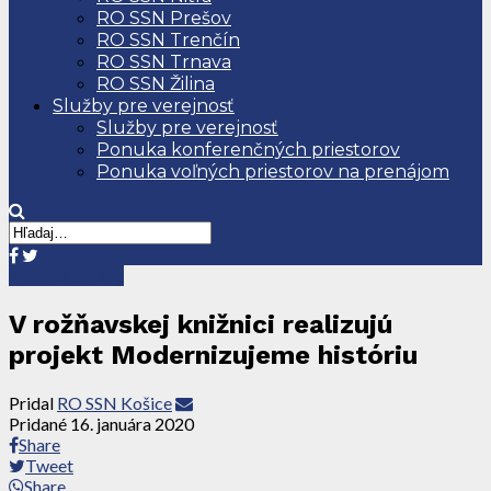
RO SSN Prešov
RO SSN Trenčín
RO SSN Trnava
RO SSN Žilina
Služby pre verejnosť
Služby pre verejnosť
Ponuka konferenčných priestorov
Ponuka voľných priestorov na prenájom
Tlačové správy
V rožňavskej knižnici realizujú
projekt Modernizujeme históriu
Pridal
RO SSN Košice
Pridané
16. januára 2020
Share
Tweet
Share