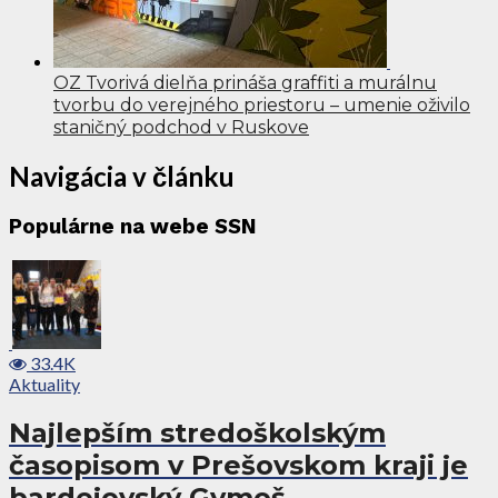
OZ Tvorivá dielňa prináša graffiti a murálnu
tvorbu do verejného priestoru – umenie oživilo
staničný podchod v Ruskove
Navigácia v článku
Populárne na webe SSN
33.4K
Aktuality
Najlepším stredoškolským
časopisom v Prešovskom kraji je
bardejovský Gymoš