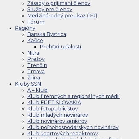
Zásady o prijímaní členov
Služby pre členov
Medzinárodný preukaz (IFJ)
Fórum
Regióny
Banská Bystrica
Košice
Prehľad udalostí
Nitra
Prešov
Trenčín
Trnava
Žilina
Kluby SSN
A – klub
Klub firemných a regionálnych médií
Klub FIJET SLOVAKIA
Klub fotopublicistov
Klub mladých novinárov
Klub novinárov seniorov
Klub poľnohospodárskych novinárov
Klub športových redaktorov