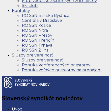
Klub vedeckotechnických žurnalistov
Ski club
Kontakty
RO SSN Banská Bystrica
Centrála v Bratislave
RO SSN Košice
RO SSN Nitra
RO SSN Prešov
RO SSN Trenčín
RO SSN Trnava
RO SSN Žilina
Služby pre verejnosť
Služby pre verejnosť
Ponuka konferenčných priestorov
Ponuka voľných priestorov na prenájom
Slovenský syndikát novinárov
Úvod