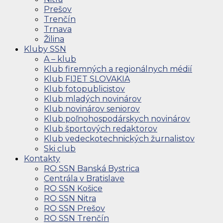
Prešov
Trenčín
Trnava
Žilina
Kluby SSN
A – klub
Klub firemných a regionálnych médií
Klub FIJET SLOVAKIA
Klub fotopublicistov
Klub mladých novinárov
Klub novinárov seniorov
Klub poľnohospodárskych novinárov
Klub športových redaktorov
Klub vedeckotechnických žurnalistov
Ski club
Kontakty
RO SSN Banská Bystrica
Centrála v Bratislave
RO SSN Košice
RO SSN Nitra
RO SSN Prešov
RO SSN Trenčín