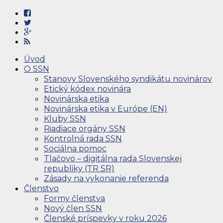
Úvod
O SSN
Stanovy Slovenského syndikátu novinárov
Etický kódex novinára
Novinárska etika
Novinárska etika v Európe (EN)
Kluby SSN
Riadiace orgány SSN
Kontrolná rada SSN
Sociálna pomoc
Tlačovo – digitálna rada Slovenskej
republiky (TR SR)
Zásady na vykonanie referenda
Členstvo
Formy členstva
Nový člen SSN
Členské príspevky v roku 2026