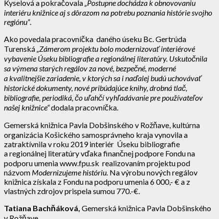
Kyselová a pokračovala
„Postupne dochádza k obnovovaniu
interiéru knižnice aj s dôrazom na potrebu poznania histórie svojho
regiónu“
.
Ako povedala pracovníčka
daného úseku Bc. Gertrúda
Turenská
„Zámerom projektu bolo modernizovať interiérové
vybavenie Úseku bibliografie a regionálnej literatúry. Uskutočnila
sa výmena starých regálov za nové, bezpečné, moderné
a kvalitnejšie zariadenie, v ktorých sa i naďalej budú uchovávať
historické dokumenty, nové pribúdajúce knihy, drobná tlač,
bibliografie, periodiká, čo uľahčí vyhľadávanie pre používateľov
našej knižnice“
dodala pracovníčka.
Gemerská knižnica Pavla Dobšinského v Rožňave, kultúrna
organizácia Košického samosprávneho kraja vynovila a
zatraktívnila v roku 2019 interiér Úseku bibliografie
a regionálnej literatúry vďaka finančnej podpore Fondu na
podporu umenia www.fpu.sk realizovaním projektu pod
názvom
Modernizujeme históriu.
Na výrobu nových regálov
knižnica získala z Fondu na podporu umenia 6 000,- € a z
vlastných zdrojov prispela sumou 770.-€.
Tatiana Bachňáková,
Gemerská knižnica Pavla Dobšinského
v Rožňave