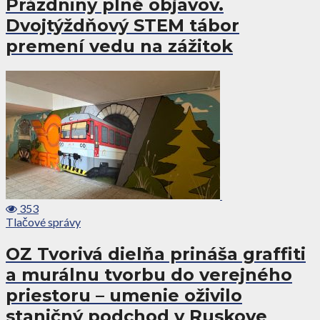
Prázdniny plné objavov.
Dvojtýždňový STEM tábor
premení vedu na zážitok
353
Tlačové správy
OZ Tvorivá dielňa prináša graffiti
a murálnu tvorbu do verejného
priestoru – umenie oživilo
staničný podchod v Ruskove