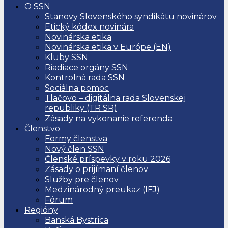
O SSN
Stanovy Slovenského syndikátu novinárov
Etický kódex novinára
Novinárska etika
Novinárska etika v Európe (EN)
Kluby SSN
Riadiace orgány SSN
Kontrolná rada SSN
Sociálna pomoc
Tlačovo – digitálna rada Slovenskej
republiky (TR SR)
Zásady na vykonanie referenda
Členstvo
Formy členstva
Nový člen SSN
Členské príspevky v roku 2026
Zásady o prijímaní členov
Služby pre členov
Medzinárodný preukaz (IFJ)
Fórum
Regióny
Banská Bystrica