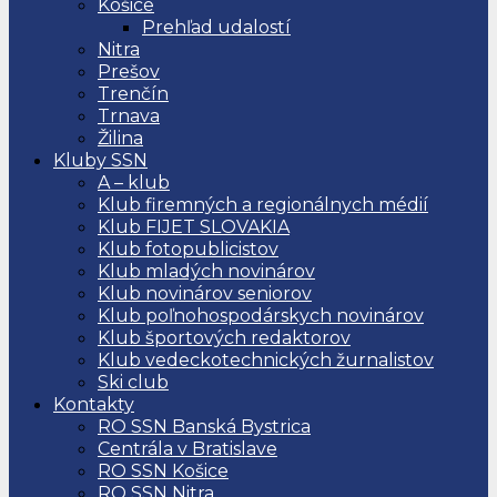
Košice
Prehľad udalostí
Nitra
Prešov
Trenčín
Trnava
Žilina
Kluby SSN
A – klub
Klub firemných a regionálnych médií
Klub FIJET SLOVAKIA
Klub fotopublicistov
Klub mladých novinárov
Klub novinárov seniorov
Klub poľnohospodárskych novinárov
Klub športových redaktorov
Klub vedeckotechnických žurnalistov
Ski club
Kontakty
RO SSN Banská Bystrica
Centrála v Bratislave
RO SSN Košice
RO SSN Nitra