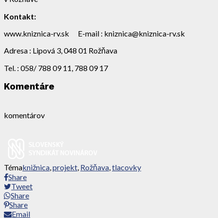
Kontakt:
www.kniznica-rv.sk E-mail : kniznica@kniznica-rv.sk
Adresa : Lipová 3, 048 01 Rožňava
Tel. : 058/ 788 09 11, 788 09 17
Komentáre
komentárov
Téma
knižnica
,
projekt
,
Rožňava
,
tlacovky
Share
Tweet
Share
Share
Email