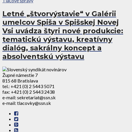
Tlačové správy
Letné „štvorvýstavie“ v Galérii
umelcov Spiša v Spišskej Novej
Vsi uvádza štyri nové produkcie:
tematickú výstavu, kreatívny
dialóg, sakrálny koncept a
absolventskú výstavu
Župné námestie 7
815 68 Bratislava
tel.: +421 (0) 2 5443 5071
fax: +421 (0) 2 5443 2438
e-mail: sekretariat@ssn.sk
e-mail: tlacovky@ssn.sk