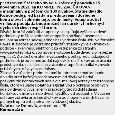
predstavení Štátneho divadla Košice od pondelka 15.
novembra 2021 len KOMPLETNE ZAOČKOVANÍ
s maximálnym počtom do 100 divákov. Štátne divadlo
Košice bude pred každým predstavením dôsledne
kontrolovať splnenie tejto podmienky. Vstup a pobyt
v mieste podujatia bude možný len s prekrytím horných
dýchacích ciest respirátorom.
Diváci, ktorí si zakúpili vstupenky a nespĺňajú vyššie uvedené
podmienky, môžu o vrátenie vstupného požiadať písomne e-
mailom na adrese sales@sdke.sk s uvedením čísla účtu vo formáte
IBAN. K žiadosti je potrebné priložiť vstupenky v elektronickej
podobe – sken resp. elektronická vstupenka zo stránky
www.navstevnik.sk. Stornované vstupné bude divadlo priebežne
vyplácať. Žiadosť o vrátenie vstupného podľa predchádzajúcich
podmienok je potrebné podať najneskôr do 2 rokov od zrušenia
predstavenia, inak nárok na vrátenie vstupného zaniká v zmysle
príslušných právnych predpisov.
Zároveň v súlade s podmienkami kultúrneho semaforu bude
divadlo pred každým predstavením od divákov žiadať
poskytnutie kontaktných údajov: e-mailovej adresy a telefónneho
čísla, ktoré v súlade s platnou legislatívou o ochrane osobných
údajov divadlo využije len v prípade nutnosti dohľadania
kontaktov v intervale do dvoch týždňov od podujatia. V záujme
ochrany zdravia prosíme divákov o pochopenie a dodržiavanie
platných opatrení a pokynov uvádzacej služby.
Svjatoslav Dohovič
, web editor a PR
Komentáre