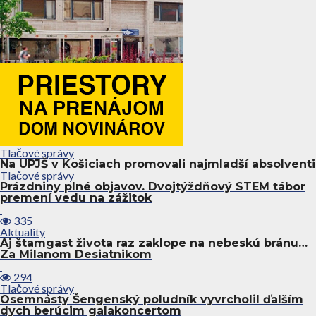
Tlačové správy
Na UPJŠ v Košiciach promovali najmladší absolventi
Tlačové správy
Prázdniny plné objavov. Dvojtýždňový STEM tábor
premení vedu na zážitok
335
Aktuality
Aj štamgast života raz zaklope na nebeskú bránu…
Za Milanom Desiatnikom
294
Tlačové správy
Osemnásty Šengenský poludník vyvrcholil ďalším
dych berúcim galakoncertom