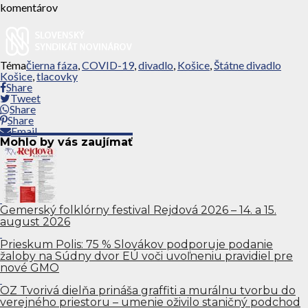
komentárov
Téma
čierna fáza
,
COVID-19
,
divadlo
,
Košice
,
Štátne divadlo
Košice
,
tlacovky
Share
Tweet
Share
Share
Email
Mohlo by vás zaujímať
Gemerský folklórny festival Rejdová 2026 – 14. a 15.
august 2026
Prieskum Polis: 75 % Slovákov podporuje podanie
žaloby na Súdny dvor EÚ voči uvoľneniu pravidiel pre
nové GMO
OZ Tvorivá dielňa prináša graffiti a murálnu tvorbu do
verejného priestoru – umenie oživilo staničný podchod