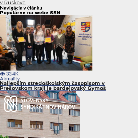
v Ruskove
Navigácia v článku
Populárne na webe SSN
33.4K
Aktuality
Najlepším stredoškolským časopisom v
Prešovskom kraji je bardejovský Gymoš