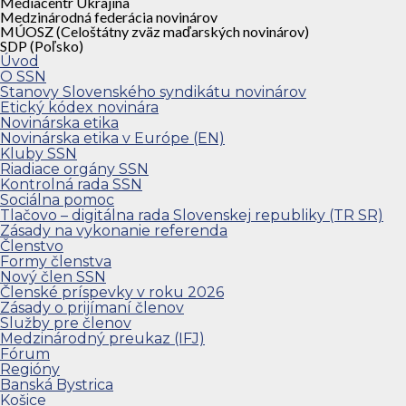
Mediacentr Ukrajina
Medzinárodná federácia novinárov
MÚOSZ (Celoštátny zväz maďarských novinárov)
SDP (Poľsko)
Úvod
O SSN
Stanovy Slovenského syndikátu novinárov
Etický kódex novinára
Novinárska etika
Novinárska etika v Európe (EN)
Kluby SSN
Riadiace orgány SSN
Kontrolná rada SSN
Sociálna pomoc
Tlačovo – digitálna rada Slovenskej republiky (TR SR)
Zásady na vykonanie referenda
Členstvo
Formy členstva
Nový člen SSN
Členské príspevky v roku 2026
Zásady o prijímaní členov
Služby pre členov
Medzinárodný preukaz (IFJ)
Fórum
Regióny
Banská Bystrica
Košice