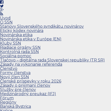
Úvod
O SSN
Stanovy Slovenského syndikátu novinárov
Etický kódex novinára
Novinárska etika
Novinárska etika v Európe (EN)
Kluby SSN
Riadiace orgány SSN
Kontrolná rada SSN
Sociálna pomoc
Tlačovo – digitálna rada Slovenskej republiky (TR SR)
Zásady na vykonanie referenda
Členstvo
Formy členstva
Nový člen SSN
Členské príspevky v roku 2026
Zásady o prijímaní členov
Služby pre členov
Medzinárodný preukaz (IFJ)
Fórum
Regióny
Banská Bystrica
Košice