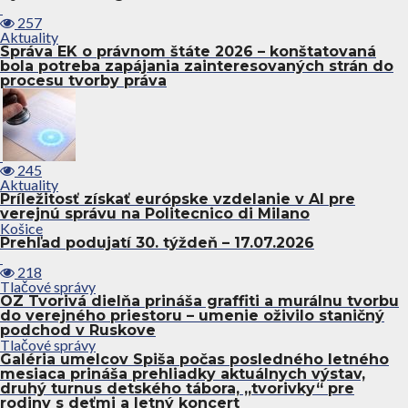
257
Aktuality
Správa EK o právnom štáte 2026 – konštatovaná
bola potreba zapájania zainteresovaných strán do
procesu tvorby práva
245
Aktuality
Príležitosť získať európske vzdelanie v AI pre
verejnú správu na Politecnico di Milano
Košice
Prehľad podujatí 30. týždeň – 17.07.2026
218
Tlačové správy
OZ Tvorivá dielňa prináša graffiti a murálnu tvorbu
do verejného priestoru – umenie oživilo staničný
podchod v Ruskove
Tlačové správy
Galéria umelcov Spiša počas posledného letného
mesiaca prináša prehliadky aktuálnych výstav,
druhý turnus detského tábora, „tvorivky“ pre
rodiny s deťmi a letný koncert