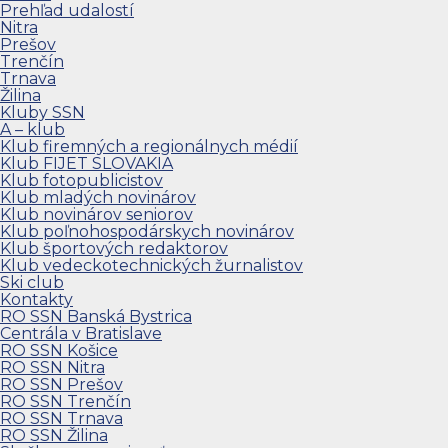
Prehľad udalostí
Nitra
Prešov
Trenčín
Trnava
Žilina
Kluby SSN
A – klub
Klub firemných a regionálnych médií
Klub FIJET SLOVAKIA
Klub fotopublicistov
Klub mladých novinárov
Klub novinárov seniorov
Klub poľnohospodárskych novinárov
Klub športových redaktorov
Klub vedeckotechnických žurnalistov
Ski club
Kontakty
RO SSN Banská Bystrica
Centrála v Bratislave
RO SSN Košice
RO SSN Nitra
RO SSN Prešov
RO SSN Trenčín
RO SSN Trnava
RO SSN Žilina