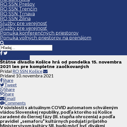
RO SSN Prešov
RO SSN Trenčín
RO SSN Trnava
RO SSN Žilina
Služby pre verejnosť
Služby pre verejnosť
Ponuka konferenčných priestorov
Ponuka voľných priestorov na prenájom
Tlačové správy
Štátne divadlo Košice hrá od pondelka 15. novembra
2021 len pre kompletne zaočkovaných
Pridal
RO SSN Košice
Pridané
10. novembra 2021
Share
Tweet
Share
Share
Email
Comments
V súvislosti s aktuálnym COVID automatom schváleným
vládou Slovenskej republiky, podľa ktorého sú Košice
zaradené do čiernej fázy (III. stupňa ohrozenia) a podľa
pravidiel „semaforu“ kultúrnych podujatí prijatého
Ministerstvom kultúry SR, budú môcť byť divákmi