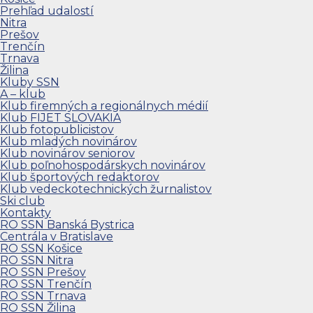
Prehľad udalostí
Nitra
Prešov
Trenčín
Trnava
Žilina
Kluby SSN
A – klub
Klub firemných a regionálnych médií
Klub FIJET SLOVAKIA
Klub fotopublicistov
Klub mladých novinárov
Klub novinárov seniorov
Klub poľnohospodárskych novinárov
Klub športových redaktorov
Klub vedeckotechnických žurnalistov
Ski club
Kontakty
RO SSN Banská Bystrica
Centrála v Bratislave
RO SSN Košice
RO SSN Nitra
RO SSN Prešov
RO SSN Trenčín
RO SSN Trnava
RO SSN Žilina