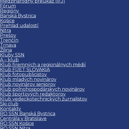
Medzinárodný preukaz (IFJ)
Fórum
Regióny
Banská Bystrica
Košice
Prehľad udalostí
Nitra
Prešov
Trenčín
Trnava
Žilina
Kluby SSN
A – klub
Klub firemných a regionálnych médií
Klub FIJET SLOVAKIA
Klub fotopublicistov
Klub mladých novinárov
Klub novinárov seniorov
Klub poľnohospodárskych novinárov
Klub športových redaktorov
Klub vedeckotechnických žurnalistov
Ski club
Kontakty
RO SSN Banská Bystrica
Centrála v Bratislave
RO SSN Košice
RO SSN Nitra