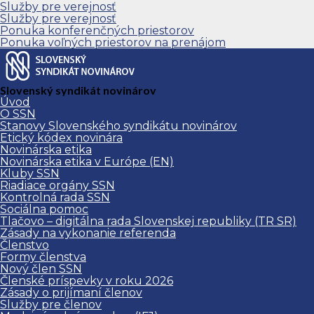
Služby pre verejnosť
Služby pre verejnosť
Ponuka konferenčných priestorov
Ponuka voľných priestorov na prenájom
Slovenský syndikát novinárov
Úvod
O SSN
Stanovy Slovenského syndikátu novinárov
Etický kódex novinára
Novinárska etika
Novinárska etika v Európe (EN)
Kluby SSN
Riadiace orgány SSN
Kontrolná rada SSN
Sociálna pomoc
Tlačovo – digitálna rada Slovenskej republiky (TR SR)
Zásady na vykonanie referenda
Členstvo
Formy členstva
Nový člen SSN
Členské príspevky v roku 2026
Zásady o prijímaní členov
Služby pre členov