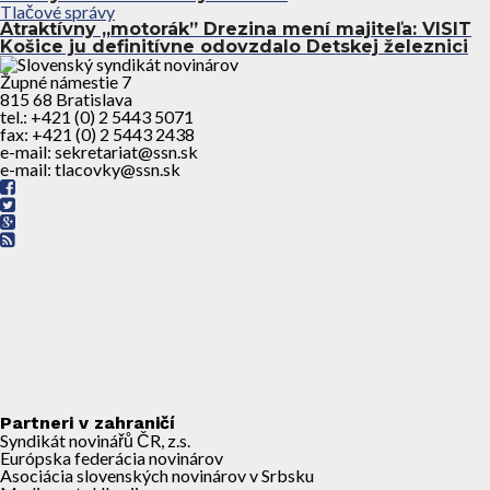
Tlačové správy
Atraktívny ,,motorák” Drezina mení majiteľa: VISIT
Košice ju definitívne odovzdalo Detskej železnici
Župné námestie 7
815 68 Bratislava
tel.: +421 (0) 2 5443 5071
fax: +421 (0) 2 5443 2438
e-mail: sekretariat@ssn.sk
e-mail: tlacovky@ssn.sk
Partneri v zahraničí
Syndikát novinářů ČR, z.s.
Európska federácia novinárov
Asociácia slovenských novinárov v Srbsku