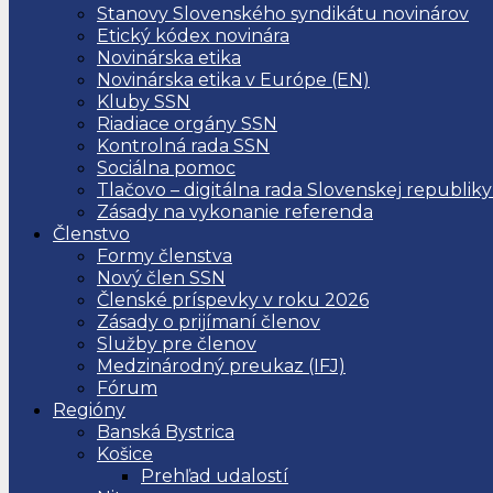
Stanovy Slovenského syndikátu novinárov
Etický kódex novinára
Novinárska etika
Novinárska etika v Európe (EN)
Kluby SSN
Riadiace orgány SSN
Kontrolná rada SSN
Sociálna pomoc
Tlačovo – digitálna rada Slovenskej republiky
Zásady na vykonanie referenda
Členstvo
Formy členstva
Nový člen SSN
Členské príspevky v roku 2026
Zásady o prijímaní členov
Služby pre členov
Medzinárodný preukaz (IFJ)
Fórum
Regióny
Banská Bystrica
Košice
Prehľad udalostí