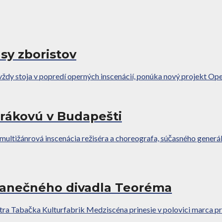
sy zboristov
ie vždy stoja v popredí operných inscenácií, ponúka nový projekt 
orákovú v Budapešti
ižánrová inscenácia režiséra a choreografa, súčasného generáln
tanečného divadla Teoréma
entra Tabačka Kulturfabrik Medziscéna prinesie v polovici marc