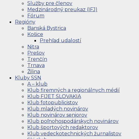
Služby pre členov
Medzinárodný preukaz (IFJ)
Fórum
Regióny
Banská Bystrica
Košice
Prehľad udalostí
Nitra
Prešov
Trenčín
Trnava
Žilina
Kluby SSN
A – klub
Klub firemných a regionálnych médií
Klub FIJET SLOVAKIA
Klub fotopublicistov
Klub mladých novinárov
Klub novinárov seniorov
Klub poľnohospodárskych novinárov
Klub športových redaktorov
Klub vedeckotechnických žurnalistov