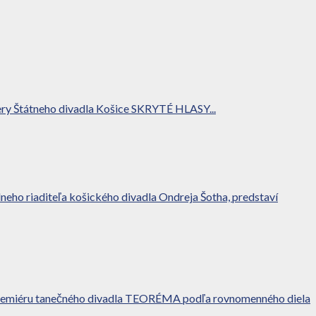
Opery Štátneho divadla Košice SKRYTÉ HLASY...
eho riaditeľa košického divadla Ondreja Šotha, predstaví
a premiéru tanečného divadla TEORÉMA podľa rovnomenného diela