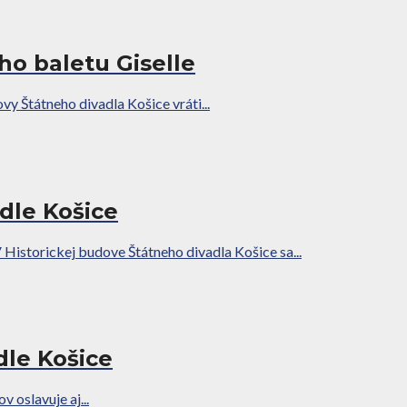
ho baletu Giselle
vy Štátneho divadla Košice vráti...
dle Košice
Historickej budove Štátneho divadla Košice sa...
dle Košice
 oslavuje aj...