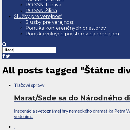
RO SSN Trnava
RO SSN Žilina
Služby pre verejnosť
Služby pre verejnosť
Ponuka konferenčných priestorov
Ponuka voľných priestorov na prenájom
All posts tagged "Štátne di
Tlačové správy
Marat/Sade sa do Národného di
Inscenácia svetoznámej hry nemeckého dramatika Petra W
vedením...