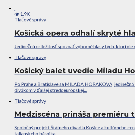
1.9K
Tlačové správy
Košická opera odhalí skryté hla
Jedinečnú príležitosť spoznať výborné hlasy tých, ktorí n
Tlačové správy
Košický balet uvedie Miladu H
Po Prahe a Bratislave sa MILADA HORÁKOVÁ, jedinečná mult
divákom v ďalšej stredoeurópskej...
Tlačové správy
Medziscéna prináša premiéru 
Spoločný projekt Štátneho divadla Košice a kultúrneho c
talianskeho básnika,...