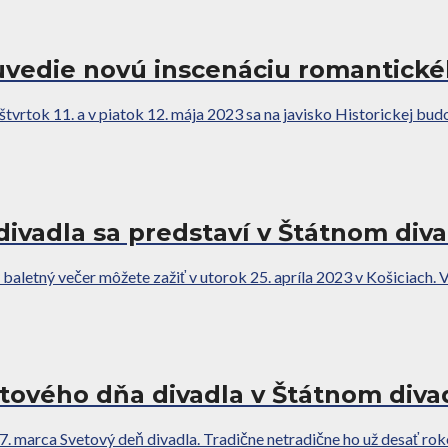
uvedie novú inscenáciu romantické
tvrtok 11. a v piatok 12. mája 2023 sa na javisko Historickej budo
ivadla sa predstaví v Štátnom diva
letný večer môžete zažiť v utorok 25. apríla 2023 v Košiciach. V 
tového dňa divadla v Štátnom diva
7. marca Svetový deň divadla. Tradične netradične ho už desať rokov