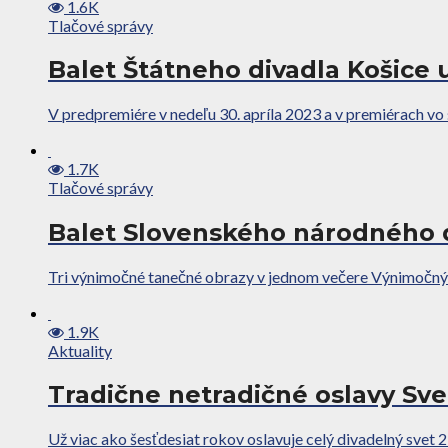
1.6K
Tlačové správy
Balet Štátneho divadla Košice 
V predpremiére v nedeľu 30. apríla 2023 a v premiérach vo š
1.7K
Tlačové správy
Balet Slovenského národného d
Tri výnimočné tanečné obrazy v jednom večere Výnimočný ba
1.9K
Aktuality
Tradične netradičné oslavy Sve
Už viac ako šesťdesiat rokov oslavuje celý divadelný svet 2