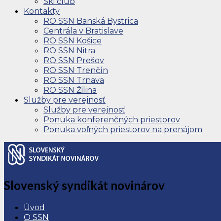
Ski club
Kontakty
RO SSN Banská Bystrica
Centrála v Bratislave
RO SSN Košice
RO SSN Nitra
RO SSN Prešov
RO SSN Trenčín
RO SSN Trnava
RO SSN Žilina
Služby pre verejnosť
Služby pre verejnosť
Ponuka konferenčných priestorov
Ponuka voľných priestorov na prenájom
Slovenský syndikát novinárov
Úvod
O SSN