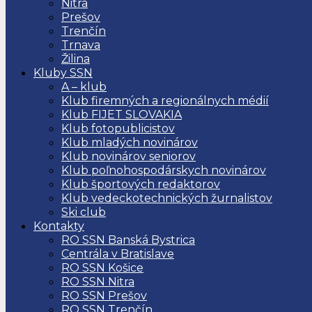
Nitra
Prešov
Trenčín
Trnava
Žilina
Kluby SSN
A – klub
Klub firemných a regionálnych médií
Klub FIJET SLOVAKIA
Klub fotopublicistov
Klub mladých novinárov
Klub novinárov seniorov
Klub poľnohospodárskych novinárov
Klub športových redaktorov
Klub vedeckotechnických žurnalistov
Ski club
Kontakty
RO SSN Banská Bystrica
Centrála v Bratislave
RO SSN Košice
RO SSN Nitra
RO SSN Prešov
RO SSN Trenčín