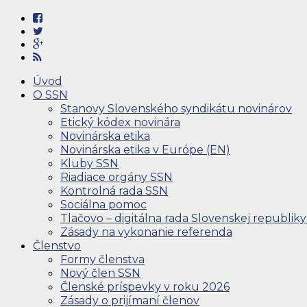
Úvod
O SSN
Stanovy Slovenského syndikátu novinárov
Etický kódex novinára
Novinárska etika
Novinárska etika v Európe (EN)
Kluby SSN
Riadiace orgány SSN
Kontrolná rada SSN
Sociálna pomoc
Tlačovo – digitálna rada Slovenskej republiky
Zásady na vykonanie referenda
Členstvo
Formy členstva
Nový člen SSN
Členské príspevky v roku 2026
Zásady o prijímaní členov