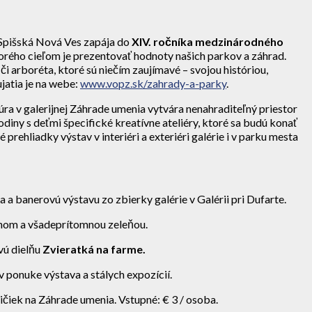
 Spišská Nová Ves zapája do
XIV. ročníka medzinárodného
torého cieľom je prezentovať hodnoty našich parkov a záhrad.
arboréta, ktoré sú niečím zaujímavé – svojou históriou,
atia je na webe:
www.vopz.sk/zahrady-a-parky
.
úra v galerijnej Záhrade umenia vytvára nenahraditeľný priestor
rodiny s deťmi špecifické kreatívne ateliéry, ktoré sa budú konať
prehliadky výstav v interiéri a exteriéri galérie i v parku mesta
 a banerovú výstavu zo zbierky galérie v Galérii pri Dufarte.
ínom a všadeprítomnou zeleňou.
vú dielňu
Zvieratká na farme.
v ponuke výstava a stálych expozícií.
ičiek na Záhrade umenia. Vstupné: € 3 / osoba.