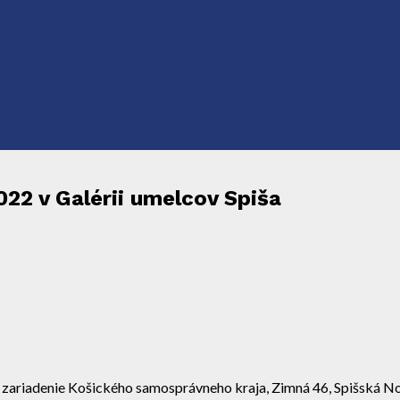
22 v Galérii umelcov Spiša
e zariadenie Košického samosprávneho kraja, Zimná 46, Spišská N