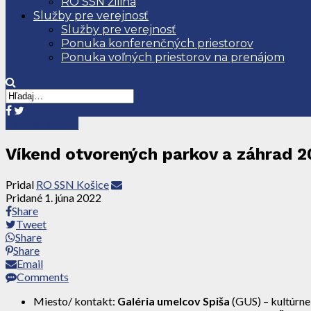
RO SSN Žilina
Služby pre verejnosť
Služby pre verejnosť
Ponuka konferenčných priestorov
Ponuka voľných priestorov na prenájom
Tlačové správy
Víkend otvorených parkov a záhrad 20
Pridal
RO SSN Košice
Pridané
1. júna 2022
Share
Tweet
Share
Share
Email
Comments
Miesto/ kontakt:
Galéria umelcov Spiša
(GUS) – kultúrn