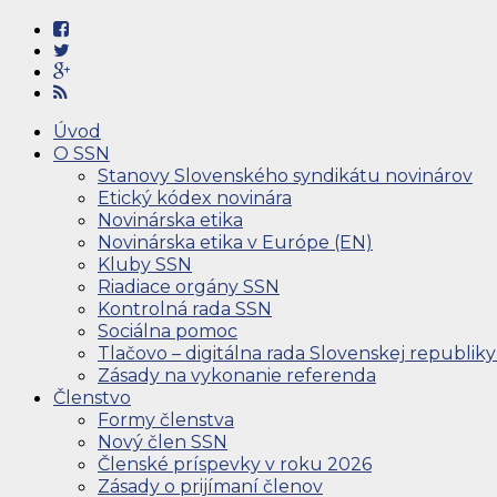
Úvod
O SSN
Stanovy Slovenského syndikátu novinárov
Etický kódex novinára
Novinárska etika
Novinárska etika v Európe (EN)
Kluby SSN
Riadiace orgány SSN
Kontrolná rada SSN
Sociálna pomoc
Tlačovo – digitálna rada Slovenskej republiky
Zásady na vykonanie referenda
Členstvo
Formy členstva
Nový člen SSN
Členské príspevky v roku 2026
Zásady o prijímaní členov