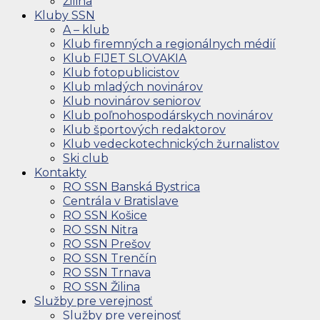
Žilina
Kluby SSN
A – klub
Klub firemných a regionálnych médií
Klub FIJET SLOVAKIA
Klub fotopublicistov
Klub mladých novinárov
Klub novinárov seniorov
Klub poľnohospodárskych novinárov
Klub športových redaktorov
Klub vedeckotechnických žurnalistov
Ski club
Kontakty
RO SSN Banská Bystrica
Centrála v Bratislave
RO SSN Košice
RO SSN Nitra
RO SSN Prešov
RO SSN Trenčín
RO SSN Trnava
RO SSN Žilina
Služby pre verejnosť
Služby pre verejnosť