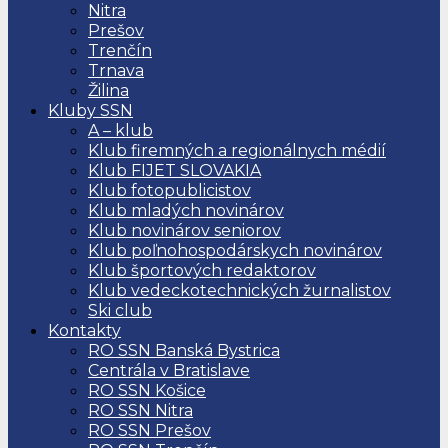
Nitra
Prešov
Trenčín
Trnava
Žilina
Kluby SSN
A – klub
Klub firemných a regionálnych médií
Klub FIJET SLOVAKIA
Klub fotopublicistov
Klub mladých novinárov
Klub novinárov seniorov
Klub poľnohospodárskych novinárov
Klub športových redaktorov
Klub vedeckotechnických žurnalistov
Ski club
Kontakty
RO SSN Banská Bystrica
Centrála v Bratislave
RO SSN Košice
RO SSN Nitra
RO SSN Prešov