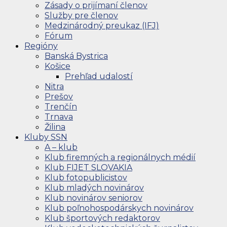
Zásady o prijímaní členov
Služby pre členov
Medzinárodný preukaz (IFJ)
Fórum
Regióny
Banská Bystrica
Košice
Prehľad udalostí
Nitra
Prešov
Trenčín
Trnava
Žilina
Kluby SSN
A – klub
Klub firemných a regionálnych médií
Klub FIJET SLOVAKIA
Klub fotopublicistov
Klub mladých novinárov
Klub novinárov seniorov
Klub poľnohospodárskych novinárov
Klub športových redaktorov