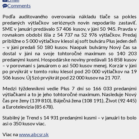
Comments
Podľa auditovaného overovania nákladu tlače sa pokles
predaných výtlačkov serióznych novín nepodarilo zastaviť.
SME v januári predávalo 57 406 kusov, v júni 50 945. Pravda v
rovnakom období išla z 54 737 na 52 976 výtlačkov. Predaj
približne o 5 000 výtlačkov klesol aj soft bulváru Plus jeden deň
– v júni predali 50 180 kusov. Naopak bulvárny Nový čas sa
dostal v júni na svoje tohtoročné maximum so 140 203
predanými kusmi. Hospodárske noviny predávali 16 858 kusov
– v porovnaní s januárom o asi 500 kusov menej. Korzár v júni
po prvýkrát v tomto roku klesol pod 20 000 výtlačkov na 19
506 kusov. Új Szó prvýkrát pod 22 000 kusov na 21 707.
Medzi týždenníkmi vedie Plus 7 dní so 166 033 predanými
výtlačkami a to je jeho tohtoročné maximum. Nasleduje Nový
čas pre ženy (139 810), Báječná žena (108 191), Život (92 445)
a Eurotelevízia (85 678).
Stabilný je Trend s 14 931 predanými kusmi – v januári to bolo
asi o 350 kusov viac.
Viac na
www.abcsr.sk