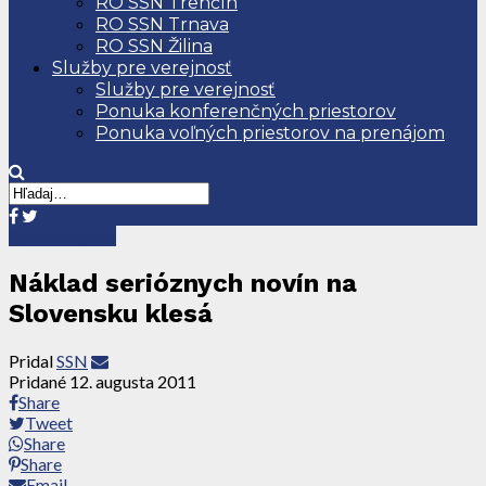
RO SSN Trenčín
RO SSN Trnava
RO SSN Žilina
Služby pre verejnosť
Služby pre verejnosť
Ponuka konferenčných priestorov
Ponuka voľných priestorov na prenájom
Spravodajstvo
Náklad serióznych novín na
Slovensku klesá
Pridal
SSN
Pridané
12. augusta 2011
Share
Tweet
Share
Share
Email