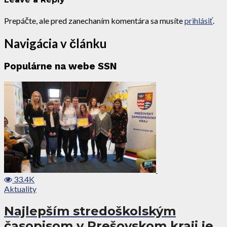
Prepáčte, ale pred zanechaním komentára sa musíte
prihlásiť
.
Navigácia v článku
Populárne na webe SSN
33.4K
Aktuality
Najlepším stredoškolským
časopisom v Prešovskom kraji je