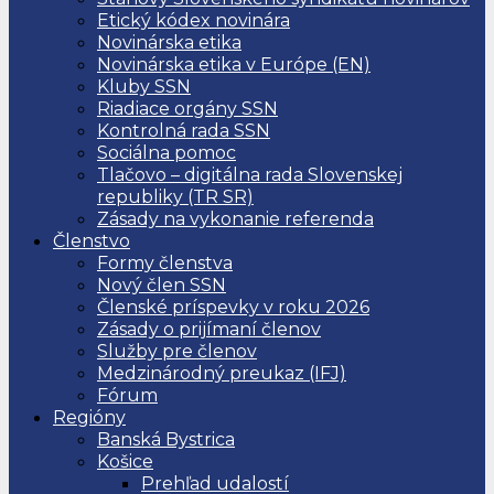
Etický kódex novinára
Novinárska etika
Novinárska etika v Európe (EN)
Kluby SSN
Riadiace orgány SSN
Kontrolná rada SSN
Sociálna pomoc
Tlačovo – digitálna rada Slovenskej
republiky (TR SR)
Zásady na vykonanie referenda
Členstvo
Formy členstva
Nový člen SSN
Členské príspevky v roku 2026
Zásady o prijímaní členov
Služby pre členov
Medzinárodný preukaz (IFJ)
Fórum
Regióny
Banská Bystrica
Košice
Prehľad udalostí