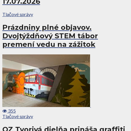
17.07.2026
Tlačové správy
Prázdniny plné objavov.
Dvojtýždňový STEM tábor
premení vedu na zážitok
355
Tlačové správy
OZ Tvorivá dielňa prináša graffiti