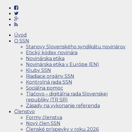
Úvod
O SSN
Stanovy Slovenského syndikátu novinárov
Etický kódex novinára
Novinárska etika
Novinárska etika v Európe (EN)
Kluby SSN
Riadiace orgány SSN
Kontrolná rada SSN
Sociálna pomoc
Tlačovo – digitálna rada Slovenskej
republiky (TR SR)
Zásady na vykonanie referenda
Členstvo
Formy členstva
Nový člen SSN
Členské príspevky v roku 2026