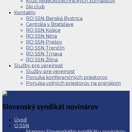
Klub vedeckotechnických žurnalistov
Ski club
Kontakty
RO SSN Banská Bystrica
Centrála v Bratislave
RO SSN Košice
RO SSN Nitra
RO SSN Prešov
RO SSN Trenčín
RO SSN Trnava
RO SSN Žilina
Služby pre verejnosť
Služby pre verejnosť
Ponuka konferenčných priestorov
Ponuka voľných priestorov na prenájom
Slovenský syndikát novinárov
Úvod
O SSN
Stanovy Slovenského syndikátu novinárov