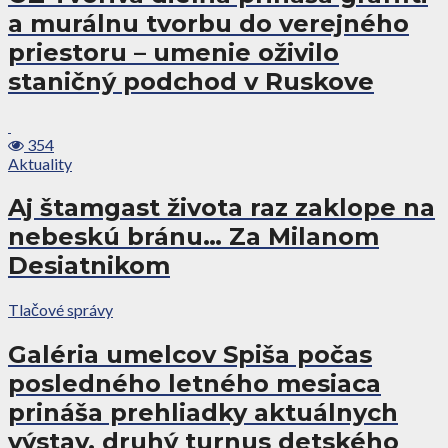
a murálnu tvorbu do verejného
priestoru – umenie oživilo
staničný podchod v Ruskove
354
Aktuality
Aj štamgast života raz zaklope na
nebeskú bránu… Za Milanom
Desiatnikom
Tlačové správy
Galéria umelcov Spiša počas
posledného letného mesiaca
prináša prehliadky aktuálnych
výstav, druhý turnus detského