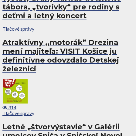
tábora, „tvorivky“ pre rodiny s
deťmi a letný koncert
Tlačové správy
Atraktívny ,,motorák” Drezina
mení majiteľa: VISIT Košice ju
definitívne odovzdalo Detskej
železnici
314
Tlačové správy
Letné „štvorvýstavie“ v Galérii
umelcov Spiša v Spišskej Novej