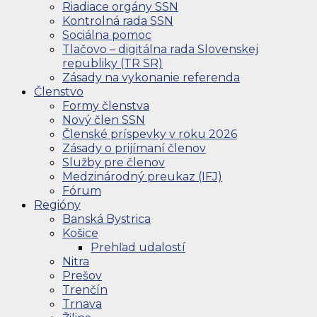
Riadiace orgány SSN
Kontrolná rada SSN
Sociálna pomoc
Tlačovo – digitálna rada Slovenskej
republiky (TR SR)
Zásady na vykonanie referenda
Členstvo
Formy členstva
Nový člen SSN
Členské príspevky v roku 2026
Zásady o prijímaní členov
Služby pre členov
Medzinárodný preukaz (IFJ)
Fórum
Regióny
Banská Bystrica
Košice
Prehľad udalostí
Nitra
Prešov
Trenčín
Trnava