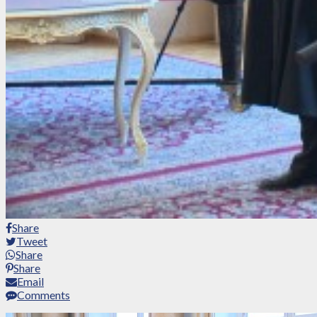
Share
Tweet
Share
Share
Email
Comments