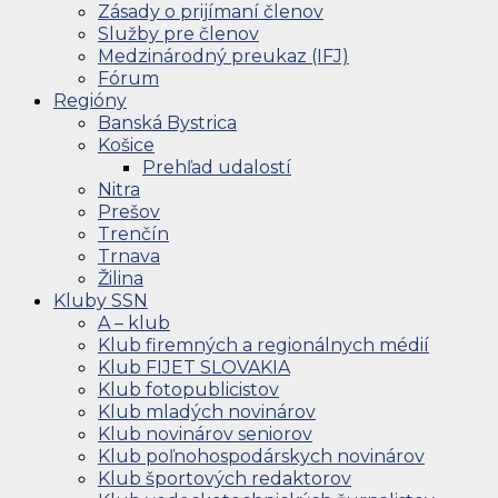
Zásady o prijímaní členov
Služby pre členov
Medzinárodný preukaz (IFJ)
Fórum
Regióny
Banská Bystrica
Košice
Prehľad udalostí
Nitra
Prešov
Trenčín
Trnava
Žilina
Kluby SSN
A – klub
Klub firemných a regionálnych médií
Klub FIJET SLOVAKIA
Klub fotopublicistov
Klub mladých novinárov
Klub novinárov seniorov
Klub poľnohospodárskych novinárov
Klub športových redaktorov