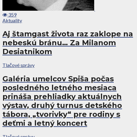
359
Aktuality
Aj štamgast života raz zaklope na
nebeskú bránu… Za Milanom
Desiatnikom
Tlačové správy
Galéria umelcov Spiša počas
posledného letného mesiaca
prináša prehliadky aktuálnych
výstav, druhý turnus detského
tábora, „tvorivky“ pre rodiny s
deťmi a letný koncert
Tlačové správy