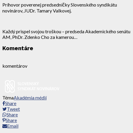
Príhovor poverenej predsedníčky Slovenského syndikátu
novinárov, JUDr. Tamary Valkovej.
Každý prispel svojou troškou – predseda Akademického senátu
AM, PhDr. Zdenko Cho za kamerou…
Komentáre
komentárov
Téma
Akadémia médií
Share
Tweet
Share
Share
Email