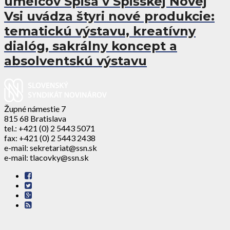
umelcov Spiša v Spišskej Novej
Vsi uvádza štyri nové produkcie:
tematickú výstavu, kreatívny
dialóg, sakrálny koncept a
absolventskú výstavu
Župné námestie 7
815 68 Bratislava
tel.: +421 (0) 2 5443 5071
fax: +421 (0) 2 5443 2438
e-mail: sekretariat@ssn.sk
e-mail: tlacovky@ssn.sk