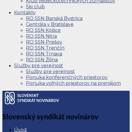
Klub vedeckotechnických žurnalistov
Ski club
Kontakty
RO SSN Banská Bystrica
Centrála v Bratislave
RO SSN Košice
RO SSN Nitra
RO SSN Prešov
RO SSN Trenčín
RO SSN Trnava
RO SSN Žilina
Služby pre verejnosť
Služby pre verejnosť
Ponuka konferenčných priestorov
Ponuka voľných priestorov na prenájom
Slovenský syndikát novinárov
Úvod