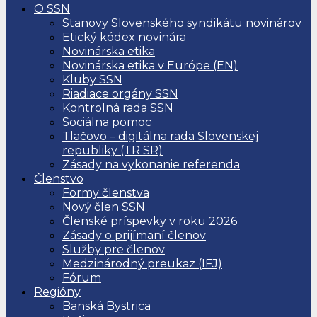
O SSN
Stanovy Slovenského syndikátu novinárov
Etický kódex novinára
Novinárska etika
Novinárska etika v Európe (EN)
Kluby SSN
Riadiace orgány SSN
Kontrolná rada SSN
Sociálna pomoc
Tlačovo – digitálna rada Slovenskej
republiky (TR SR)
Zásady na vykonanie referenda
Členstvo
Formy členstva
Nový člen SSN
Členské príspevky v roku 2026
Zásady o prijímaní členov
Služby pre členov
Medzinárodný preukaz (IFJ)
Fórum
Regióny
Banská Bystrica