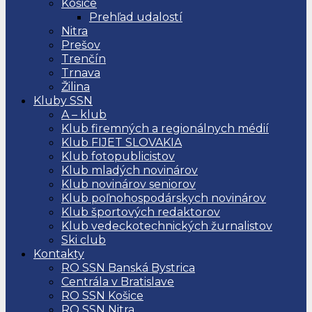
Košice
Prehľad udalostí
Nitra
Prešov
Trenčín
Trnava
Žilina
Kluby SSN
A – klub
Klub firemných a regionálnych médií
Klub FIJET SLOVAKIA
Klub fotopublicistov
Klub mladých novinárov
Klub novinárov seniorov
Klub poľnohospodárskych novinárov
Klub športových redaktorov
Klub vedeckotechnických žurnalistov
Ski club
Kontakty
RO SSN Banská Bystrica
Centrála v Bratislave
RO SSN Košice
RO SSN Nitra