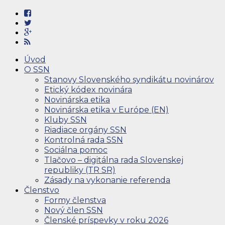
Úvod
O SSN
Stanovy Slovenského syndikátu novinárov
Etický kódex novinára
Novinárska etika
Novinárska etika v Európe (EN)
Kluby SSN
Riadiace orgány SSN
Kontrolná rada SSN
Sociálna pomoc
Tlačovo – digitálna rada Slovenskej
republiky (TR SR)
Zásady na vykonanie referenda
Členstvo
Formy členstva
Nový člen SSN
Členské príspevky v roku 2026