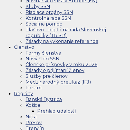
Novinárska etika v Európe (EN)
Kluby SSN
Riadiace orgány SSN
Kontrolná rada SSN
Sociálna pomoc
Tlačovo – digitálna rada Slovenskej
republiky (TR SR)
Zásady na vykonanie referenda
Členstvo
Formy členstva
Nový člen SSN
Členské príspevky v roku 2026
Zásady o prijímaní členov
Služby pre členov
Medzinárodný preukaz (IFJ)
Fórum
Regióny
Banská Bystrica
Košice
Prehľad udalostí
Nitra
Prešov
Trenčín