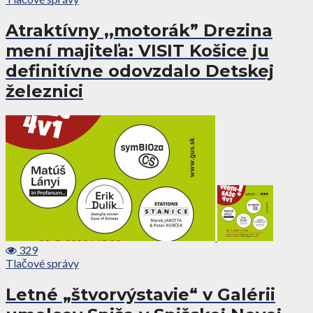
Atraktívny ,,motorák” Drezina
mení majiteľa: VISIT Košice ju
definitívne odovzdalo Detskej
železnici
329
Tlačové správy
Letné „štvorvýstavie“ v Galérii