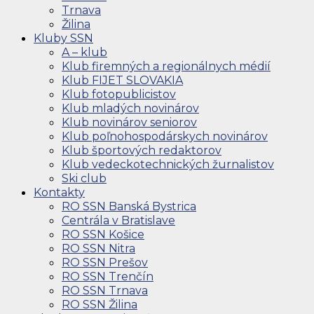
Trnava
Žilina
Kluby SSN
A – klub
Klub firemných a regionálnych médií
Klub FIJET SLOVAKIA
Klub fotopublicistov
Klub mladých novinárov
Klub novinárov seniorov
Klub poľnohospodárskych novinárov
Klub športových redaktorov
Klub vedeckotechnických žurnalistov
Ski club
Kontakty
RO SSN Banská Bystrica
Centrála v Bratislave
RO SSN Košice
RO SSN Nitra
RO SSN Prešov
RO SSN Trenčín
RO SSN Trnava
RO SSN Žilina