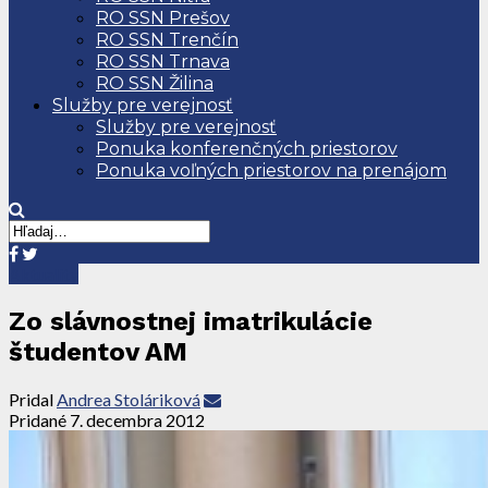
RO SSN Prešov
RO SSN Trenčín
RO SSN Trnava
RO SSN Žilina
Služby pre verejnosť
Služby pre verejnosť
Ponuka konferenčných priestorov
Ponuka voľných priestorov na prenájom
Aktuality
Zo slávnostnej imatrikulácie
študentov AM
Pridal
Andrea Stoláriková
Pridané
7. decembra 2012