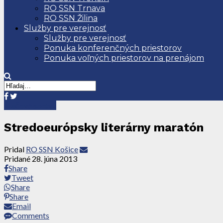
RO SSN Trnava
RO SSN Žilina
Služby pre verejnosť
Služby pre verejnosť
Ponuka konferenčných priestorov
Ponuka voľných priestorov na prenájom
Tlačové správy
Stredoeurópsky literárny maratón
Pridal
RO SSN Košice
Pridané
28. júna 2013
Share
Tweet
Share
Share
Email
Comments