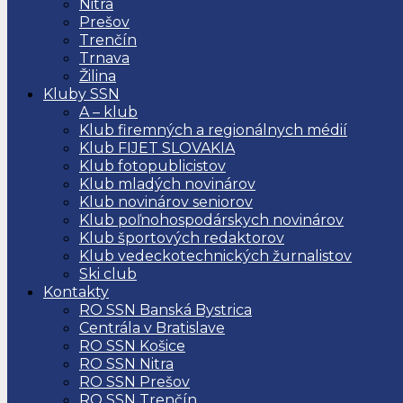
Nitra
Prešov
Trenčín
Trnava
Žilina
Kluby SSN
A – klub
Klub firemných a regionálnych médií
Klub FIJET SLOVAKIA
Klub fotopublicistov
Klub mladých novinárov
Klub novinárov seniorov
Klub poľnohospodárskych novinárov
Klub športových redaktorov
Klub vedeckotechnických žurnalistov
Ski club
Kontakty
RO SSN Banská Bystrica
Centrála v Bratislave
RO SSN Košice
RO SSN Nitra
RO SSN Prešov
RO SSN Trenčín