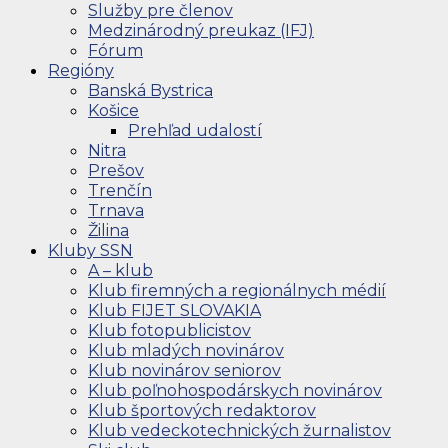
Služby pre členov
Medzinárodný preukaz (IFJ)
Fórum
Regióny
Banská Bystrica
Košice
Prehľad udalostí
Nitra
Prešov
Trenčín
Trnava
Žilina
Kluby SSN
A – klub
Klub firemných a regionálnych médií
Klub FIJET SLOVAKIA
Klub fotopublicistov
Klub mladých novinárov
Klub novinárov seniorov
Klub poľnohospodárskych novinárov
Klub športových redaktorov
Klub vedeckotechnických žurnalistov