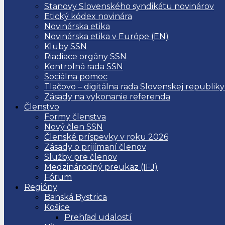
Stanovy Slovenského syndikátu novinárov
Etický kódex novinára
Novinárska etika
Novinárska etika v Európe (EN)
Kluby SSN
Riadiace orgány SSN
Kontrolná rada SSN
Sociálna pomoc
Tlačovo – digitálna rada Slovenskej republiky
Zásady na vykonanie referenda
Členstvo
Formy členstva
Nový člen SSN
Členské príspevky v roku 2026
Zásady o prijímaní členov
Služby pre členov
Medzinárodný preukaz (IFJ)
Fórum
Regióny
Banská Bystrica
Košice
Prehľad udalostí