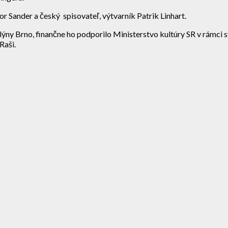
r Sander a český spisovateľ, výtvarník Patrik Linhart.
lýny Brno, finančne ho podporilo Ministerstvo kultúry SR v rámci
Raši.