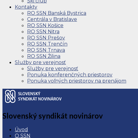
Ski club
Kontakty
RO SSN Banská Bystrica
Centrála v Bratislave
RO SSN Košice
RO SSN Nitra
RO SSN Prešov
RO SSN Trenčín
RO SSN Trnava
RO SSN Žilina
Služby pre verejnosť
Služby pre verejnosť
Ponuka konferenčných priestorov
Ponuka voľných priestorov na prenájom
Slovenský syndikát novinárov
Úvod
O SSN