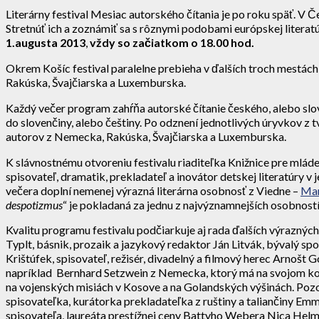
Literárny festival Mesiac autorského čítania je po roku späť. V Č
Stretnúť ich a zoznámiť sa s rôznymi podobami európskej literatú
1.augusta 2013
,
vždy so začiatkom o 18.00 hod.
Okrem Košíc festival paralelne prebieha v ďalších troch mestá
Rakúska, Švajčiarska a Luxemburska.
Každý večer program zahŕňa autorské čítanie českého, alebo slo
do slovenčiny, alebo češtiny. Po odznení jednotlivých úryvkov 
autorov z Nemecka, Rakúska, Švajčiarska a Luxemburska.
K slávnostnému otvoreniu festivalu riaditeľka Knižnice pre mlád
spisovateľ, dramatik, prekladateľ a inovátor detskej literatúry 
večera doplní nemenej výrazná literárna osobnosť z Viedne –
Mar
despotizmus
“ je pokladaná za jednu z najvýznamnejších osobností 
Kvalitu programu festivalu podčiarkuje aj rada ďalších výrazný
Typlt, básnik, prozaik a jazykový redaktor Ján Litvák, bývalý sp
Krištúfek, spisovateľ, režisér, divadelný a filmový herec Arnošt G
napríklad Bernhard Setzwein z Nemecka, ktorý má na svojom kont
na vojenských misiách v Kosove a na Golandských výšinách. Poz
spisovateľka, kurátorka prekladateľka z ruštiny a taliančiny E
spisovateľa, laureáta prestížnej ceny Battyho Webera Nica Helm