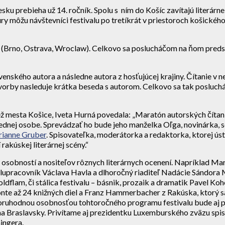
esku prebieha už 14. ročník. Spolu s ním do Košíc zavítajú literár
ry môžu návštevníci festivalu po tretíkrát v priestoroch košickéh
ch (Brno, Ostrava, Wroclaw). Celkovo sa poslucháčom na ňom pred
venského autora a následne autora z hosťujúcej krajiny. Čítanie 
z tvorby nasleduje krátka beseda s autorom. Celkovo sa tak poslu
ež mesta Košice, Iveta Hurná povedala: „Maratón autorských čítan
v jednej osobe. Sprevádzať ho bude jeho manželka Oľga, novinárka,
ianne Gruber
. Spisovateľka, moderátorka a redaktorka, ktorej ú
rakúskej literárnej scény.“
ch osobností a nositeľov rôznych literárnych ocenení. Napríklad 
olupracovník Václava Havla a dlhoročný riaditeľ Nadácie Sándora M
oldflam, či stálica festivalu – básnik, prozaik a dramatik Pavel Koh
e až 24 knižných diel a Franz Hammerbacher z Rakúska, ktorý sa 
oruhodnou osobnosťou tohtoročného programu festivalu bude aj po
mma Braslavsky. Privítame aj prezidentku Luxemburského zväzu sp
ingera.