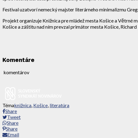
Festival uzatvorí nemecký majster literárneho minimalizmu Grego
Projekt organizuje Knižnica pre mládež mesta Košice a Větrné m
Košice a záštitu nad ním prevzal primátor mesta Košice, Richard 
Komentáre
komentárov
Téma
knižnica
,
Košice
,
literatúra
Share
Tweet
Share
Share
Email