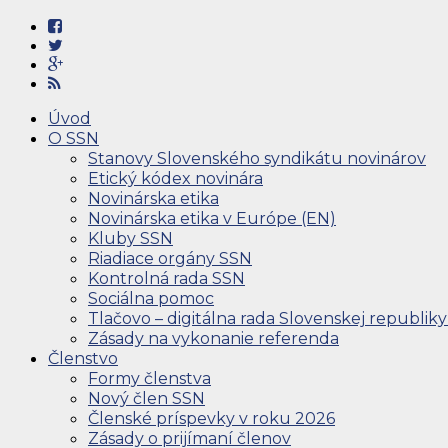
Úvod
O SSN
Stanovy Slovenského syndikátu novinárov
Etický kódex novinára
Novinárska etika
Novinárska etika v Európe (EN)
Kluby SSN
Riadiace orgány SSN
Kontrolná rada SSN
Sociálna pomoc
Tlačovo – digitálna rada Slovenskej republiky
Zásady na vykonanie referenda
Členstvo
Formy členstva
Nový člen SSN
Členské príspevky v roku 2026
Zásady o prijímaní členov