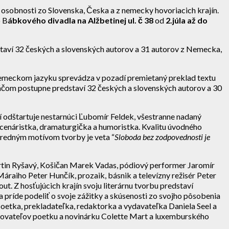
ne osobnosti zo Slovenska, Česka a z nemecky hovoriacich krajín.
o B
ábkového divadla na Alžbetinej ul. č 38
od
2.júla až do
staví 32 českých a slovenských autorov a 31 autorov z Nemecka,
v nemeckom jazyku sprevádza v pozadí premietaný preklad textu
cháčom postupne predstaví 32 českých a slovenských autorov a 30
í odštartuje nestarnúci Ľubomír Feldek, všestranne nadaný
 scenáristka, dramaturgička a humoristka. Kvalitu úvodného
stredným motívom tvorby je veta “
Sloboda bez zodpovednosti je
Martin Ryšavý, Košičan Marek Vadas, pódiový performer Jaromír
áraiho Peter Hunčík, prozaik, básnik a televízny režisér Peter
out. Z hosťujúcich krajín svoju literárnu tvorbu predstaví
príde podeliť o svoje zážitky a skúsenosti zo svojho pôsobenia
etka, prekladateľka, redaktorka a vydavateľka Daniela Seel a
isovateľov poetku a novinárku Colette Mart a luxemburského