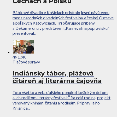
Čechách a Poľsku
Bábkové divadlo v Košiciach privítalo jeseň návštevou
medzinárodných divadelných festivalov v českej Ostrave
a poľských Katowiciach. Tri očarujúce príbehy
z Dekameronu v predstavení „Karneval na popravisku“
prezentoval...
1.9K
Tlačové správy
Indiánsky tábor, plážová
čitáreň aj literárna čajovňa
Toto všetko a veľa ďalšieho ponúkol košickým deťom
a ich rodičom literárny festival Číta celá rodina, projekt
venovaný knihám, čítaniu a rodinám. Pripravila ho
Knižnica...