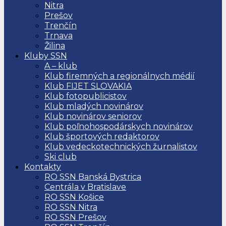
Nitra
Prešov
Trenčín
Trnava
Žilina
Kluby SSN
A – klub
Klub firemných a regionálnych médií
Klub FIJET SLOVAKIA
Klub fotopublicistov
Klub mladých novinárov
Klub novinárov seniorov
Klub poľnohospodárskych novinárov
Klub športových redaktorov
Klub vedeckotechnických žurnalistov
Ski club
Kontakty
RO SSN Banská Bystrica
Centrála v Bratislave
RO SSN Košice
RO SSN Nitra
RO SSN Prešov