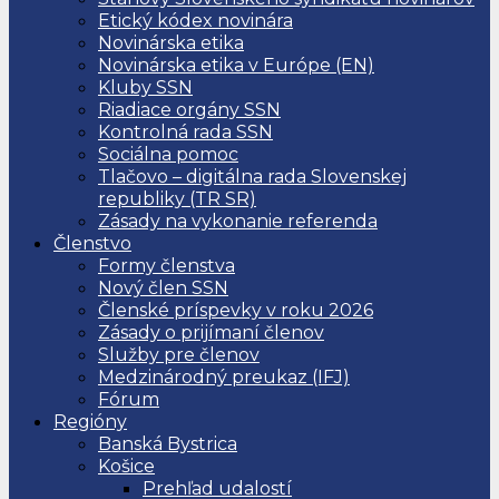
Etický kódex novinára
Novinárska etika
Novinárska etika v Európe (EN)
Kluby SSN
Riadiace orgány SSN
Kontrolná rada SSN
Sociálna pomoc
Tlačovo – digitálna rada Slovenskej
republiky (TR SR)
Zásady na vykonanie referenda
Členstvo
Formy členstva
Nový člen SSN
Členské príspevky v roku 2026
Zásady o prijímaní členov
Služby pre členov
Medzinárodný preukaz (IFJ)
Fórum
Regióny
Banská Bystrica
Košice
Prehľad udalostí