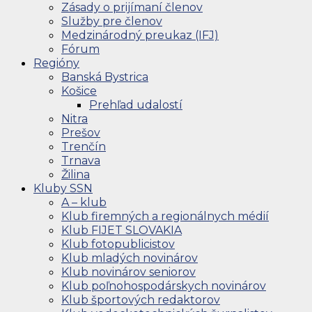
Zásady o prijímaní členov
Služby pre členov
Medzinárodný preukaz (IFJ)
Fórum
Regióny
Banská Bystrica
Košice
Prehľad udalostí
Nitra
Prešov
Trenčín
Trnava
Žilina
Kluby SSN
A – klub
Klub firemných a regionálnych médií
Klub FIJET SLOVAKIA
Klub fotopublicistov
Klub mladých novinárov
Klub novinárov seniorov
Klub poľnohospodárskych novinárov
Klub športových redaktorov