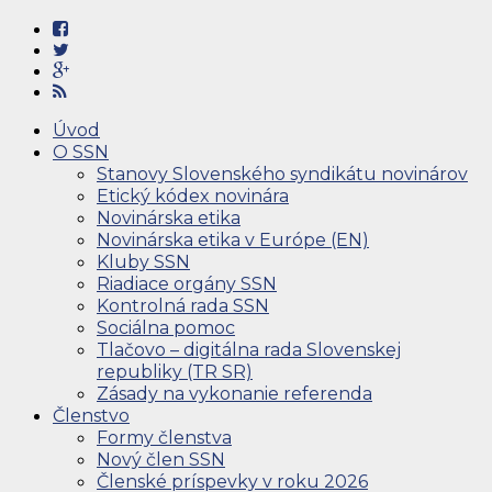
Úvod
O SSN
Stanovy Slovenského syndikátu novinárov
Etický kódex novinára
Novinárska etika
Novinárska etika v Európe (EN)
Kluby SSN
Riadiace orgány SSN
Kontrolná rada SSN
Sociálna pomoc
Tlačovo – digitálna rada Slovenskej
republiky (TR SR)
Zásady na vykonanie referenda
Členstvo
Formy členstva
Nový člen SSN
Členské príspevky v roku 2026