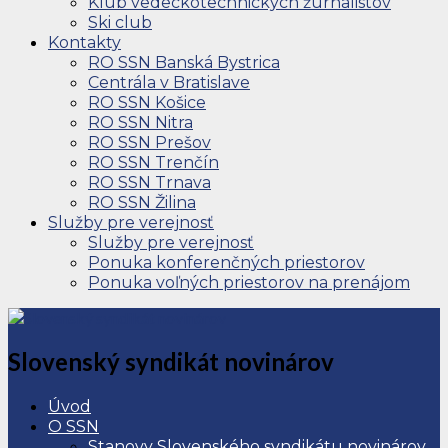
Klub vedeckotechnických žurnalistov
Ski club
Kontakty
RO SSN Banská Bystrica
Centrála v Bratislave
RO SSN Košice
RO SSN Nitra
RO SSN Prešov
RO SSN Trenčín
RO SSN Trnava
RO SSN Žilina
Služby pre verejnosť
Služby pre verejnosť
Ponuka konferenčných priestorov
Ponuka voľných priestorov na prenájom
Slovenský syndikát novinárov
Úvod
O SSN
Stanovy Slovenského syndikátu novinárov