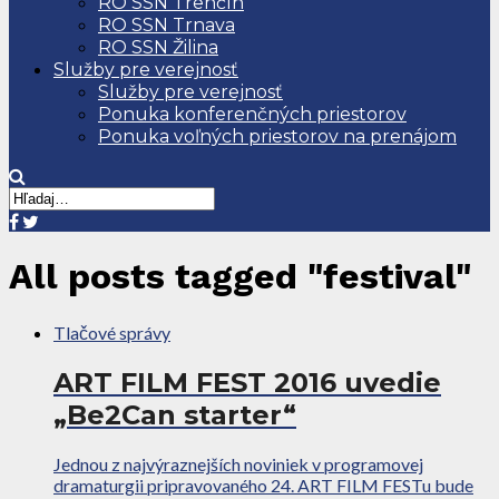
RO SSN Trenčín
RO SSN Trnava
RO SSN Žilina
Služby pre verejnosť
Služby pre verejnosť
Ponuka konferenčných priestorov
Ponuka voľných priestorov na prenájom
All posts tagged "festival"
Tlačové správy
ART FILM FEST 2016 uvedie
„Be2Can starter“
Jednou z najvýraznejších noviniek v programovej
dramaturgii pripravovaného 24. ART FILM FESTu bude