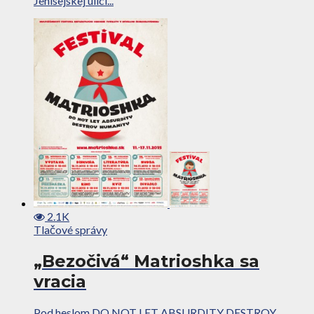
Jenisejskej ulici...
2.1K
Tlačové správy
„Bezočivá“ Matrioshka sa
vracia
Pod heslom DO NOT LET ABSURDITY DESTROY