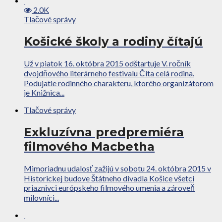
2.0K
Tlačové správy
Košické školy a rodiny čítajú
Už v piatok 16. októbra 2015 odštartuje V. ročník
dvojdňového literárneho festivalu Číta celá rodina.
Podujatie rodinného charakteru, ktorého organizátorom
je Knižnica...
Tlačové správy
Exkluzívna predpremiéra
filmového Macbetha
Mimoriadnu udalosť zažijú v sobotu 24. októbra 2015 v
Historickej budove Štátneho divadla Košice všetci
priaznivci európskeho filmového umenia a zároveň
milovníci...