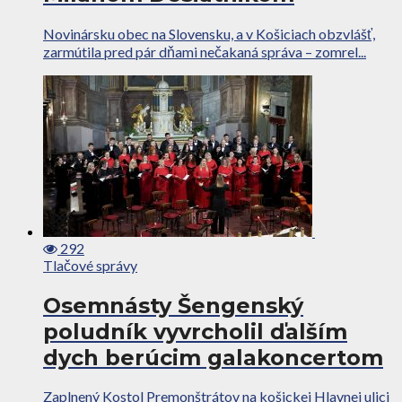
Novinársku obec na Slovensku, a v Košiciach obzvlášť,
zarmútila pred pár dňami nečakaná správa – zomrel...
292
Tlačové správy
Osemnásty Šengenský
poludník vyvrcholil ďalším
dych berúcim galakoncertom
Zaplnený Kostol Premonštrátov na košickej Hlavnej ulici