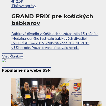
2.5K
Tlačové správy
GRAND PRIX pre košických
bábkarov
Bábkové divadlo v Košiciach sa zúčastnilo 15. ročníka
Medzinárodného festivalu bábkových divadiel
INTERĽAĽKA 2015, ktorý sa konal 1.-3.10.2015
v Užhorode. Počas trvania festivalu herci...
Viac článkov
Populárne na webe SSN