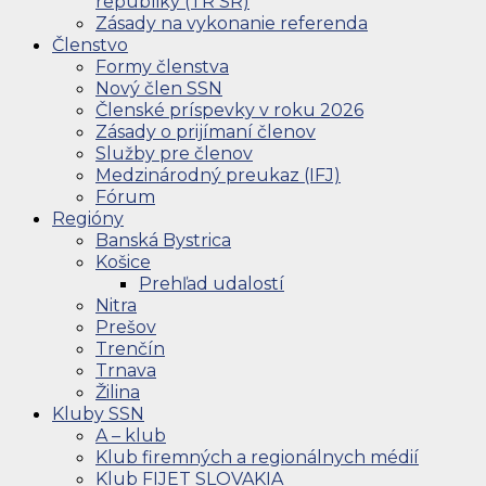
republiky (TR SR)
Zásady na vykonanie referenda
Členstvo
Formy členstva
Nový člen SSN
Členské príspevky v roku 2026
Zásady o prijímaní členov
Služby pre členov
Medzinárodný preukaz (IFJ)
Fórum
Regióny
Banská Bystrica
Košice
Prehľad udalostí
Nitra
Prešov
Trenčín
Trnava
Žilina
Kluby SSN
A – klub
Klub firemných a regionálnych médií
Klub FIJET SLOVAKIA