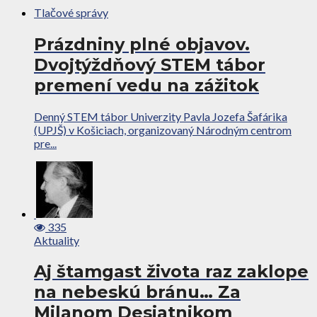
Tlačové správy
Prázdniny plné objavov.
Dvojtýždňový STEM tábor
premení vedu na zážitok
Denný STEM tábor Univerzity Pavla Jozefa Šafárika
(UPJŠ) v Košiciach, organizovaný Národným centrom
pre...
335
Aktuality
Aj štamgast života raz zaklope
na nebeskú bránu… Za
Milanom Desiatnikom