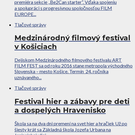
premiéra sekcie „Be2Can starter“. Vďaka spojeniu
a spolupráci s progresívnou spoločnosťou FILM
EUROPE...
Tlačové správy
Medzinárodný filmový festival
v Košiciach
Dejiskom Medzinárodného filmového festivalu ART
FILM FEST sa od roku 2016 stane metropola východného
Slovenska – mesto Košice. Termín 24. ročníka
uznávaného...
Tlačové správy
Festival hier a zábavy pre deti
a dospelých Hravenisko
Škola sa na dva dni premení na svet hier a hračiek Už po
šiesty krát sa Základná škola Jozefa Urbana na