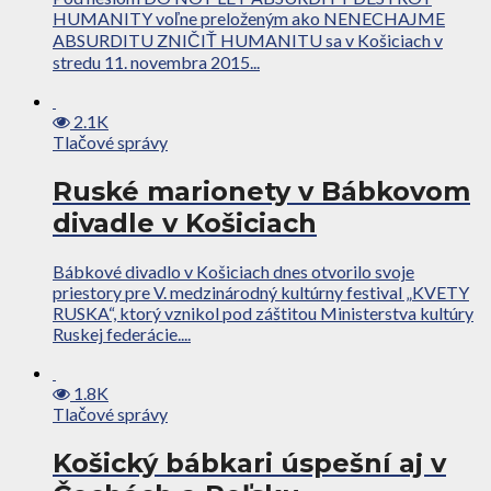
HUMANITY voľne preloženým ako NENECHAJME
ABSURDITU ZNIČIŤ HUMANITU sa v Košiciach v
stredu 11. novembra 2015...
2.1K
Tlačové správy
Ruské marionety v Bábkovom
divadle v Košiciach
Bábkové divadlo v Košiciach dnes otvorilo svoje
priestory pre V. medzinárodný kultúrny festival „KVETY
RUSKA“, ktorý vznikol pod záštitou Ministerstva kultúry
Ruskej federácie....
1.8K
Tlačové správy
Košický bábkari úspešní aj v