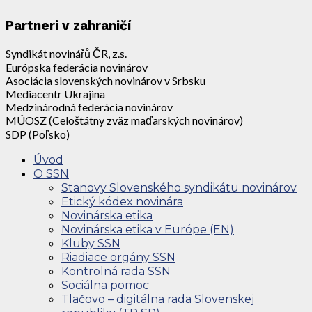
Partneri v zahraničí
Syndikát novinářů ČR, z.s.
Európska federácia novinárov
Asociácia slovenských novinárov v Srbsku
Mediacentr Ukrajina
Medzinárodná federácia novinárov
MÚOSZ (Celoštátny zväz maďarských novinárov)
SDP (Poľsko)
Úvod
O SSN
Stanovy Slovenského syndikátu novinárov
Etický kódex novinára
Novinárska etika
Novinárska etika v Európe (EN)
Kluby SSN
Riadiace orgány SSN
Kontrolná rada SSN
Sociálna pomoc
Tlačovo – digitálna rada Slovenskej