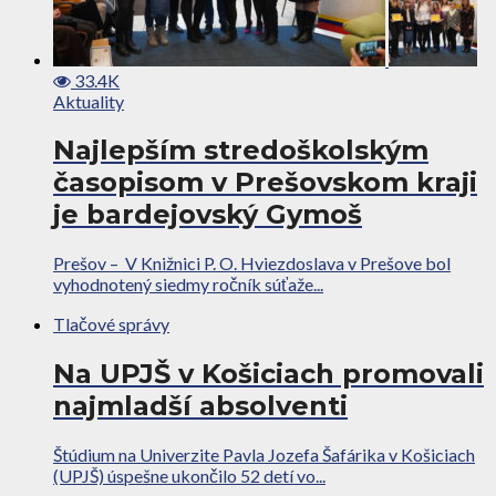
33.4K
Aktuality
Najlepším stredoškolským
časopisom v Prešovskom kraji
je bardejovský Gymoš
Prešov – V Knižnici P. O. Hviezdoslava v Prešove bol
vyhodnotený siedmy ročník súťaže...
Tlačové správy
Na UPJŠ v Košiciach promovali
najmladší absolventi
Štúdium na Univerzite Pavla Jozefa Šafárika v Košiciach
(UPJŠ) úspešne ukončilo 52 detí vo...