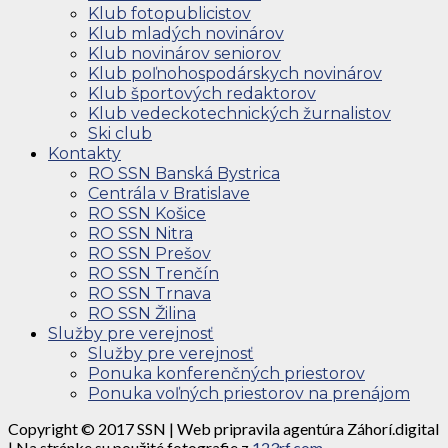
Klub fotopublicistov
Klub mladých novinárov
Klub novinárov seniorov
Klub poľnohospodárskych novinárov
Klub športových redaktorov
Klub vedeckotechnických žurnalistov
Ski club
Kontakty
RO SSN Banská Bystrica
Centrála v Bratislave
RO SSN Košice
RO SSN Nitra
RO SSN Prešov
RO SSN Trenčín
RO SSN Trnava
RO SSN Žilina
Služby pre verejnosť
Služby pre verejnosť
Ponuka konferenčných priestorov
Ponuka voľných priestorov na prenájom
Copyright © 2017 SSN | Web pripravila agentúra Záhorí.digital
| Na stránke su použité fotografie z
123rf.com