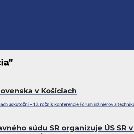
ia"
lovenska v Košiciach
ch uskutoční – 12. ročník konferencie Fórum inžinierov a technik
avného súdu SR organizuje ÚS SR v 