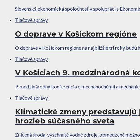
Slovenská ekonomická spoločnosť v spolupráci s Ekonomicko
Tlačové správy
O doprave v Košickom regióne
O doprave v Košickom regióne na najbližšie tri roky budú h
Tlačové správy
V Košiciach 9. medzinárodná 
9. medzinárodná konferencia o mechanochémii a mechanick
Tlačové správy
Klimatické zmeny predstavujú 
hrozieb súčasného sveta
Zničená úroda, vyschnuté vodné zdroje, obmedzené možnosti