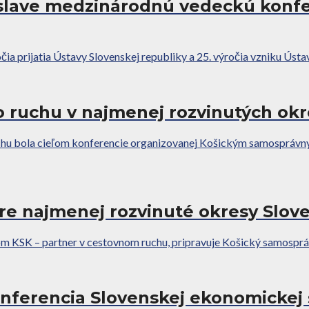
islave medzinárodnú vedeckú konfe
očia prijatia Ústavy Slovenskej republiky a 25. výročia vzniku Ústa
 ruchu v najmenej rozvinutých ok
ruchu bola cieľom konferencie organizovanej Košickým samosprá
pre najmenej rozvinuté okresy Slov
m KSK – partner v cestovnom ruchu, pripravuje Košický samospráv
onferencia Slovenskej ekonomickej 