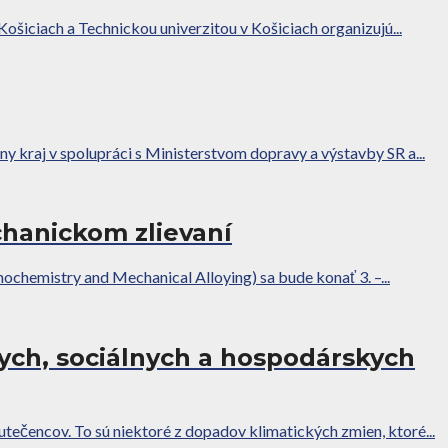
ošiciach a Technickou univerzitou v Košiciach organizujú...
y kraj v spolupráci s Ministerstvom dopravy a výstavby SR a...
hanickom zlievaní
emistry and Mechanical Alloying) sa bude konať 3. –...
ych, sociálnych a hospodárskych
tečencov. To sú niektoré z dopadov klimatických zmien, ktoré...