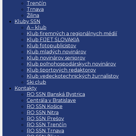
Trenčín
Trnava
Žilina
Kluby SSN
A – klub
Klub firemných a regionálnych médií
Klub FIJET SLOVAKIA
Klub fotopublicistov
Klub mladých novinárov
Klub novinárov seniorov
Klub poľnohospodárskych novinárov
Klub športových redaktorov
Klub vedeckotechnických žurnalistov
Ski club
Kontakty
RO SSN Banská Bystrica
Centrála v Bratislave
RO SSN Košice
RO SSN Nitra
RO SSN Prešov
RO SSN Trenčín
RO SSN Trnava