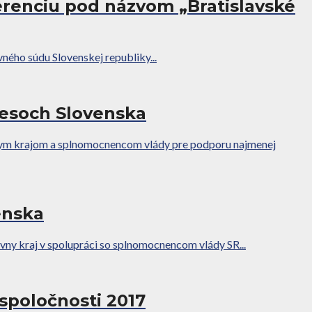
renciu pod názvom „Bratislavské
vného súdu Slovenskej republiky...
resoch Slovenska
vnym krajom a splnomocnencom vlády pre podporu najmenej
enska
ny kraj v spolupráci so splnomocnencom vlády SR...
spoločnosti 2017