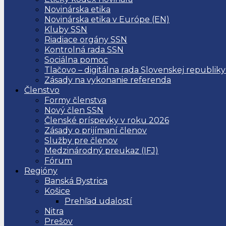
Novinárska etika
Novinárska etika v Európe (EN)
Kluby SSN
Riadiace orgány SSN
Kontrolná rada SSN
Sociálna pomoc
Tlačovo – digitálna rada Slovenskej republiky
Zásady na vykonanie referenda
Členstvo
Formy členstva
Nový člen SSN
Členské príspevky v roku 2026
Zásady o prijímaní členov
Služby pre členov
Medzinárodný preukaz (IFJ)
Fórum
Regióny
Banská Bystrica
Košice
Prehľad udalostí
Nitra
Prešov