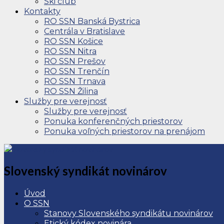
Ski club
Kontakty
RO SSN Banská Bystrica
Centrála v Bratislave
RO SSN Košice
RO SSN Nitra
RO SSN Prešov
RO SSN Trenčín
RO SSN Trnava
RO SSN Žilina
Služby pre verejnosť
Služby pre verejnosť
Ponuka konferenčných priestorov
Ponuka voľných priestorov na prenájom
Slovenský syndikát novinárov
Úvod
O SSN
Stanovy Slovenského syndikátu novinárov
Etický kódex novinára