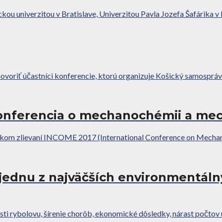
u univerzitou v Bratislave, Univerzitou Pavla Jozefa Šafárika v K
ovoriť účastníci konferencie, ktorú organizuje Košický samosprávn
konferencia o mechanochémii a mec
om zlievaní INCOME 2017 (International Conference on Mechanoch
jednu z najväčších environmentáln
 rybolovu, šírenie chorôb, ekonomické dôsledky, nárast počtov u