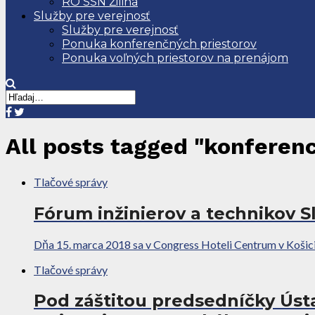
RO SSN Žilina
Služby pre verejnosť
Služby pre verejnosť
Ponuka konferenčných priestorov
Ponuka voľných priestorov na prenájom
All posts tagged "konferenc
Tlačové správy
Fórum inžinierov a technikov S
Dňa 15. marca 2018 sa v Congress Hoteli Centrum v Košicia
Tlačové správy
Pod záštitou predsedníčky Úst