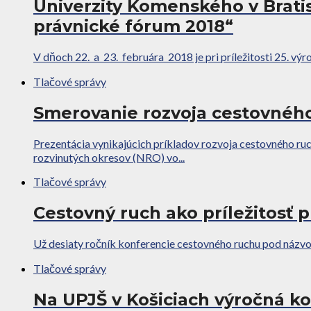
Univerzity Komenského v Brat
právnické fórum 2018“
V dňoch 22. a 23. februára 2018 je pri príležitosti 25. výr
Tlačové správy
Smerovanie rozvoja cestovného
Prezentácia vynikajúcich príkladov rozvoja cestovného 
rozvinutých okresov (NRO) vo...
Tlačové správy
Cestovný ruch ako príležitosť 
Už desiaty ročník konferencie cestovného ruchu pod názvo
Tlačové správy
Na UPJŠ v Košiciach výročná k