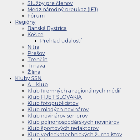
Služby pre členov
Medzinárodný preukaz (IFJ)
Fórum
Regióny
Banská Bystrica
Košice
Prehľad udalostí
Nitra
Prešov
Trenčín
Trnava
Žilina
Kluby SSN
A – klub
Klub firemných a regionálnych médií
Klub FIJET SLOVAKIA
Klub fotopublicistov
Klub mladých novinárov
Klub novinárov seniorov
Klub poľnohospodárskych novinárov
Klub športových redaktorov
Klub vedeckotechnických žurnalistov