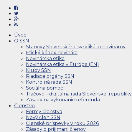
Úvod
O SSN
Stanovy Slovenského syndikátu novinárov
Etický kódex novinára
Novinárska etika
Novinárska etika v Európe (EN)
Kluby SSN
Riadiace orgány SSN
Kontrolná rada SSN
Sociálna pomoc
Tlačovo – digitálna rada Slovenskej republiky
Zásady na vykonanie referenda
Členstvo
Formy členstva
Nový člen SSN
Členské príspevky v roku 2026
Zásady o prijímaní členov