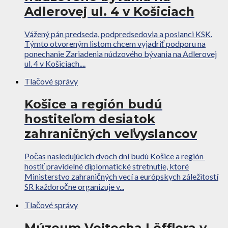
Adlerovej ul. 4 v Košiciach
Vážený pán predseda, podpredsedovia a poslanci KSK.
Týmto otvoreným listom chcem vyjadriť podporu na
ponechanie Zariadenia núdzového bývania na Adlerovej
ul. 4 v Košiciach....
Tlačové správy
Košice a región budú
hostiteľom desiatok
zahraničných veľvyslancov
Počas nasledujúcich dvoch dní budú Košice a región
hostiť pravidelné diplomatické stretnutie, ktoré
Ministerstvo zahraničných vecí a európskych záležitostí
SR každoročne organizuje v...
Tlačové správy
Múzeum Vojtecha Löfflera v