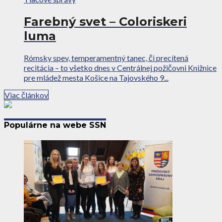
Farebný svet – Coloriskeri
luma
Rómsky spev, temperamentný tanec, či precítená
recitácia – to všetko dnes v Centrálnej požičovni Knižnice
pre mládež mesta Košice na Tajovského 9...
Viac článkov
Populárne na webe SSN