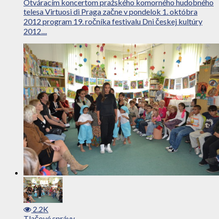
Otváracím koncertom pražského komorného hudobného
telesa Virtuosi di Praga začne v pondelok 1. októbra
2012 program 19. ročníka festivalu Dni českej kultúry
2012....
2.2K
Tlačové správy