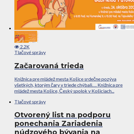
2.2K
Tlačové správy
Začarovaná trieda
Knižnica pre mládež mesta Košice srdečne pozýva
všetkých, ktorým čary v triede chýbali…. Knižnica pre
mládež mesta Košice, Český spolok v Košiciach...
Tlačové správy
Otvorený list na podporu
ponechania Zariadenia
núdzového bývania na