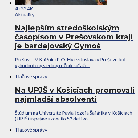
33.4K
Aktuality
Najlepším stredoškolským
časopisom v Prešovskom kraji
je bardejovský Gymoš
Prešov – V Knižnici P. O. Hviezdoslava v Prešove bol
vyhodnotený siedmy ročník súťaže...
Tlačové správy
Na UPJŠ v Košiciach promovali
najmladší absolventi
Štúdium na Univerzite Pavla Jozefa Šafárika v Košiciach
(UPJŠ) úspešne ukončilo 52 detí vo...
Tlačové správy