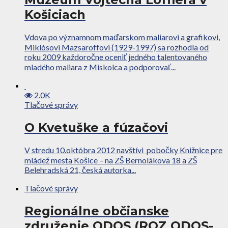
Košiciach
Vdova po významnom maďarskom maliarovi a grafikovi,
Miklósovi Mazsaroffovi (1929-1997) sa rozhodla od
roku 2009 každoročne oceniť jedného talentovaného
mladého maliara z Miskolca a podporovať...
2.0K
Tlačové správy
O Kvetuške a fúzačovi
V stredu 10.októbra 2012 navštívi pobočky Knižnice pre
mládež mesta Košice – na ZŠ Bernolákova 18 a ZŠ
Belehradská 21, česká autorka...
Tlačové správy
Regionálne občianske
združenie ODOS (ROZ ODOS-