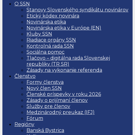
O SSN
Stanovy Slovenského syndikátu novinárov
Etický kódex novinára
Novinárska etika
Novinárska etika v Európe (EN)
Kluby SSN
Riadiace orgány SSN
Kontrolná rada SSN
Sociálna pomoc
Tlačovo – digitálna rada Slovenskej
republiky (TR SR)
Zásady na vykonanie referenda
Členstvo
Formy členstva
Nový člen SSN
Členské príspevky v roku 2026
Zásady o prijímaní členov
Služby pre členov
Medzinárodný preukaz (IFJ)
Fórum
Regióny
Banská Bystrica