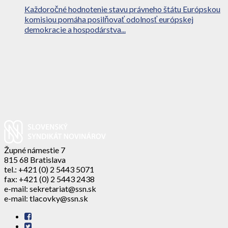
Každoročné hodnotenie stavu právneho štátu Európskou
komisiou pomáha posilňovať odolnosť európskej
demokracie a hospodárstva...
Župné námestie 7
815 68 Bratislava
tel.: +421 (0) 2 5443 5071
fax: +421 (0) 2 5443 2438
e-mail: sekretariat@ssn.sk
e-mail: tlacovky@ssn.sk