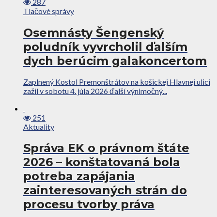
287
Tlačové správy
Osemnásty Šengenský
poludník vyvrcholil ďalším
dych berúcim galakoncertom
Zaplnený Kostol Premonštrátov na košickej Hlavnej ulici
zažil v sobotu 4. júla 2026 ďalší výnimočný...
251
Aktuality
Správa EK o právnom štáte
2026 – konštatovaná bola
potreba zapájania
zainteresovaných strán do
procesu tvorby práva