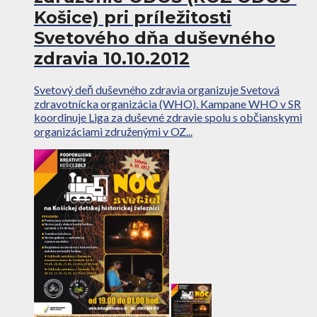
Košice) pri príležitosti
Svetového dňa duševného
zdravia 10.10.2012
Svetový deň duševného zdravia organizuje Svetová
zdravotnícka organizácia (WHO). Kampane WHO v SR
koordinuje Liga za duševné zdravie spolu s občianskymi
organizáciami združenými v OZ...