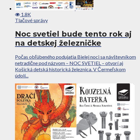
1.8K
Tlačové správy
Noc svetiel bude tento rok aj
na detskej železničke
Počas obľúbeného podujatia Bielej noci sa návštevníkom
netradične pod názvom – NOC SVETIEL – otvorí aj
Košická detská historická železnica. V Čermeľskom
údolí...