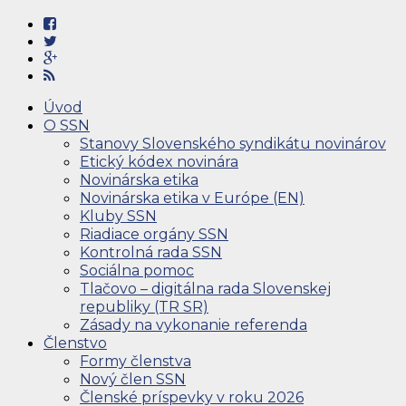
Úvod
O SSN
Stanovy Slovenského syndikátu novinárov
Etický kódex novinára
Novinárska etika
Novinárska etika v Európe (EN)
Kluby SSN
Riadiace orgány SSN
Kontrolná rada SSN
Sociálna pomoc
Tlačovo – digitálna rada Slovenskej
republiky (TR SR)
Zásady na vykonanie referenda
Členstvo
Formy členstva
Nový člen SSN
Členské príspevky v roku 2026