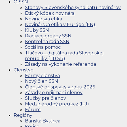
O SSN
Stanovy Slovenského syndikátu novinárov
Etický kódex novinára
Novinárska etika
Novinárska etika v Európe (EN)
Kluby SSN
Riadiace orgány SSN
Kontrolná rada SSN
Sociálna pomoc
Tlačovo – digitálna rada Slovenskej
republiky (TR SR)
Zásady na vykonanie referenda
Členstvo
Formy členstva
Nový člen SSN
Členské príspevky v roku 2026
Zásady o prijímaní členov
Služby pre členov
Medzinárodný preukaz (IFJ)
Fórum
Regióny
Banská Bystrica
Košice