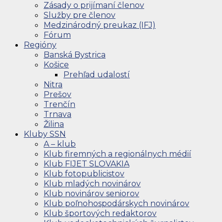
Zásady o prijímaní členov
Služby pre členov
Medzinárodný preukaz (IFJ)
Fórum
Regióny
Banská Bystrica
Košice
Prehľad udalostí
Nitra
Prešov
Trenčín
Trnava
Žilina
Kluby SSN
A – klub
Klub firemných a regionálnych médií
Klub FIJET SLOVAKIA
Klub fotopublicistov
Klub mladých novinárov
Klub novinárov seniorov
Klub poľnohospodárskych novinárov
Klub športových redaktorov