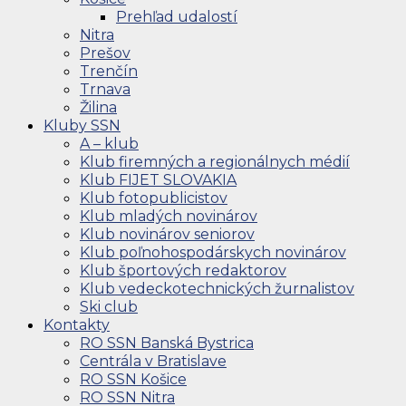
Prehľad udalostí
Nitra
Prešov
Trenčín
Trnava
Žilina
Kluby SSN
A – klub
Klub firemných a regionálnych médií
Klub FIJET SLOVAKIA
Klub fotopublicistov
Klub mladých novinárov
Klub novinárov seniorov
Klub poľnohospodárskych novinárov
Klub športových redaktorov
Klub vedeckotechnických žurnalistov
Ski club
Kontakty
RO SSN Banská Bystrica
Centrála v Bratislave
RO SSN Košice
RO SSN Nitra