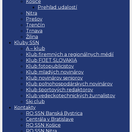
Košice
Prehľad udalostí
Nitra
Prešov
Trenčín
Trnava
Žilina
Kluby SSN
A – klub
Klub firemných a regionálnych médií
Klub FIJET SLOVAKIA
Klub fotopublicistov
Klub mladých novinárov
Klub novinárov seniorov
Klub poľnohospodárskych novinárov
Klub športových redaktorov
Klub vedeckotechnických žurnalistov
Ski club
Kontakty
RO SSN Banská Bystrica
Centrála v Bratislave
RO SSN Košice
RO SSN Nitra