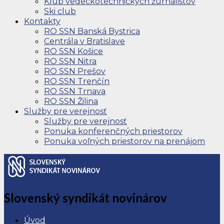
Klub vedeckotechnických žurnalistov
Ski club
Kontakty
RO SSN Banská Bystrica
Centrála v Bratislave
RO SSN Košice
RO SSN Nitra
RO SSN Prešov
RO SSN Trenčín
RO SSN Trnava
RO SSN Žilina
Služby pre verejnosť
Služby pre verejnosť
Ponuka konferenčných priestorov
Ponuka voľných priestorov na prenájom
Slovenský syndikát novinárov
Úvod