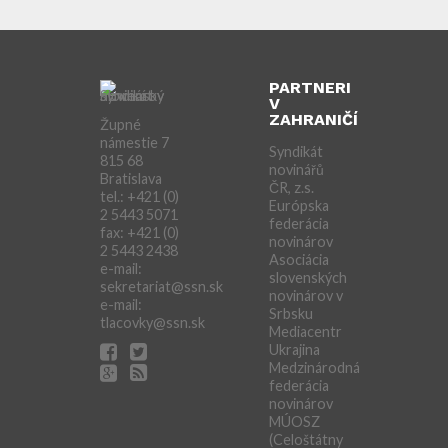
PARTNERI
V
ZAHRANIČÍ
Župné
námestie 7
Syndikát
815 68
novinářů
Bratislava
ČR, z.s.
tel.: +421 (0)
Európska
2 5443 5071
federácia
fax: +421 (0)
novinárov
2 5443 2438
Asociácia
e-mail:
slovenských
sekretariat@ssn.sk
novinárov v
e-mail:
Srbsku
tlacovky@ssn.sk
Mediacentr
Ukrajina
Medzinárodná
federácia
novinárov
MÚOSZ
(Celoštátny