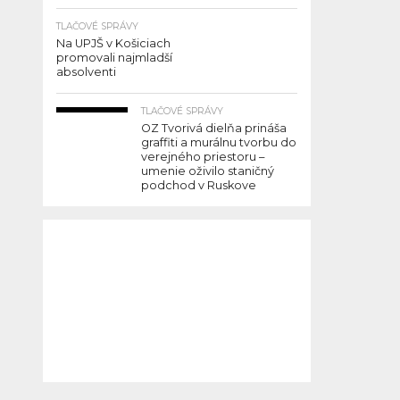
TLAČOVÉ SPRÁVY
Na UPJŠ v Košiciach
promovali najmladší
absolventi
TLAČOVÉ SPRÁVY
OZ Tvorivá dielňa prináša
graffiti a murálnu tvorbu do
verejného priestoru –
umenie oživilo staničný
podchod v Ruskove