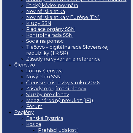
Etický kódex novinára
Novinárska etika
Novinárska etika v Európe (EN)
Kluby SSN
Riadiace orgány SSN
Kontrolná rada SSN
Sociálna pomoc
Tlačovo – digitálna rada Slovenskej
republiky (TR SR)
Zásady na vykonanie referenda
Členstvo
Formy členstva
Nový člen SSN
Členské príspevky v roku 2026
Zásady o prijímaní členov
Služby pre členov
Medzinárodný preukaz (IFJ)
Fórum
Regióny
Banská Bystrica
Košice
Prehľad udalostí