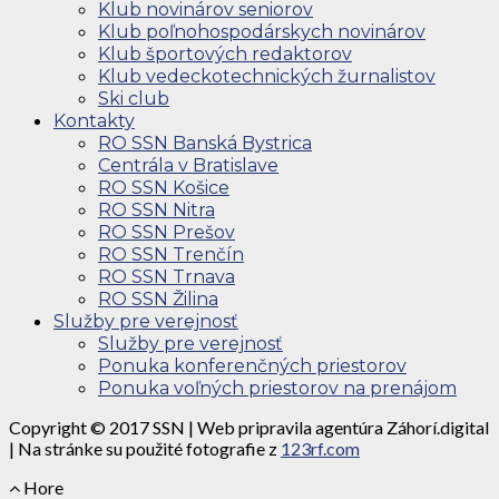
Klub novinárov seniorov
Klub poľnohospodárskych novinárov
Klub športových redaktorov
Klub vedeckotechnických žurnalistov
Ski club
Kontakty
RO SSN Banská Bystrica
Centrála v Bratislave
RO SSN Košice
RO SSN Nitra
RO SSN Prešov
RO SSN Trenčín
RO SSN Trnava
RO SSN Žilina
Služby pre verejnosť
Služby pre verejnosť
Ponuka konferenčných priestorov
Ponuka voľných priestorov na prenájom
Copyright © 2017 SSN | Web pripravila agentúra Záhorí.digital
| Na stránke su použité fotografie z
123rf.com
Hore