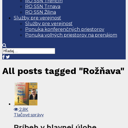
RO SSN Trenčín
RO SSN Trnava
RO SSN Žilina
Služby pre verejnosť
Služby pre verejnosť
Ponuka konferenčných priestorov
Ponuka voľných priestorov na prenájom
All posts tagged "Rožňava"
2.8K
Tlačové správy
Príbeh v hlavnej úlohe