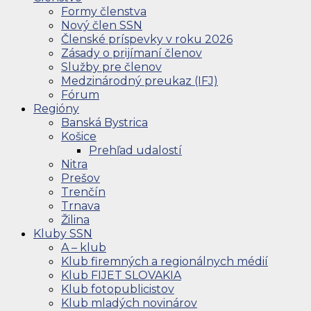
Formy členstva
Nový člen SSN
Členské príspevky v roku 2026
Zásady o prijímaní členov
Služby pre členov
Medzinárodný preukaz (IFJ)
Fórum
Regióny
Banská Bystrica
Košice
Prehľad udalostí
Nitra
Prešov
Trenčín
Trnava
Žilina
Kluby SSN
A – klub
Klub firemných a regionálnych médií
Klub FIJET SLOVAKIA
Klub fotopublicistov
Klub mladých novinárov