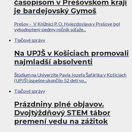
časopisom v Prešovskom kraji
je bardejovský Gymoš
Prešov – V Knižnici P. O. Hviezdoslava v Prešove bol
vyhodnotený siedmy ročník súťaže...
Tlačové správy
Na UPJŠ v Košiciach promovali
najmladší absolventi
Štúdium na Univerzite Pavla Jozefa Šafárika v Košiciach
(UPJŠ) úspešne ukončilo 52 detí vo...
Tlačové správy
Prázdniny plné objavov.
Dvojtýždňový STEM tábor
premení vedu na zážitok