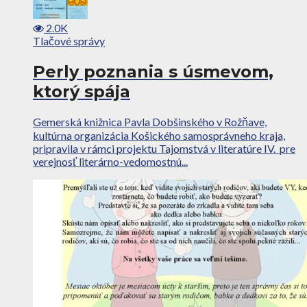
2.0K
Tlačové správy
Perly poznania s úsmevom,
ktorý spája
Gemerská knižnica Pavla Dobšinského v Rožňave,
kultúrna organizácia Košického samosprávneho kraja,
pripravila v rámci projektu Tajomstvá v literatúre IV. pre
verejnosť literárno-vedomostnú...