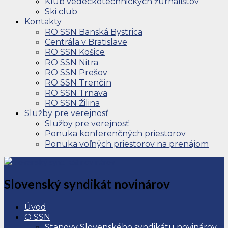
Klub vedeckotechnických žurnalistov
Ski club
Kontakty
RO SSN Banská Bystrica
Centrála v Bratislave
RO SSN Košice
RO SSN Nitra
RO SSN Prešov
RO SSN Trenčín
RO SSN Trnava
RO SSN Žilina
Služby pre verejnosť
Služby pre verejnosť
Ponuka konferenčných priestorov
Ponuka voľných priestorov na prenájom
Slovenský syndikát novinárov
Úvod
O SSN
Stanovy Slovenského syndikátu novinárov