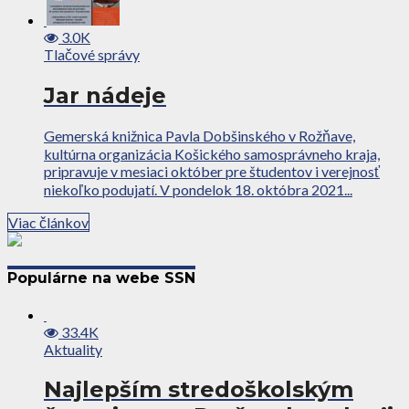
3.0K
Tlačové správy
Jar nádeje
Gemerská knižnica Pavla Dobšinského v Rožňave,
kultúrna organizácia Košického samosprávneho kraja,
pripravuje v mesiaci október pre študentov i verejnosť
niekoľko podujatí. V pondelok 18. októbra 2021...
Viac článkov
Populárne na webe SSN
33.4K
Aktuality
Najlepším stredoškolským