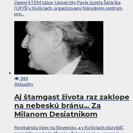
Denný STEM tábor Univerzity Pavla Jozefa Šafárika
(UPJŠ) v Košiciach, organizovaný Národným centrom
pre...
344
Aktuality
Aj štamgast života raz zaklope
na nebeskú bránu… Za
Milanom Desiatnikom
Novinársku obec na Slovensku, a v Košiciach obzvlášť,