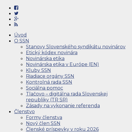
Úvod
O SSN
Stanovy Slovenského syndikátu novinárov
Etický kódex novinára
Novinárska etika
Novinárska etika v Európe (EN)
Kluby SSN
Riadiace orgány SSN
Kontrolná rada SSN
Sociálna pomoc
Tlačovo – digitálna rada Slovenskej
republiky (TR SR)
Zásady na vykonanie referenda
Členstvo
Formy členstva
Nový člen SSN
Členské príspevky v roku 2026