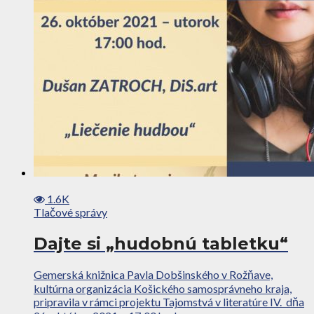
1.6K
Tlačové správy
Dajte si „hudobnú tabletku“
Gemerská knižnica Pavla Dobšinského v Rožňave,
kultúrna organizácia Košického samosprávneho kraja,
pripravila v rámci projektu Tajomstvá v literatúre IV. dňa