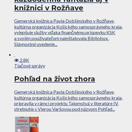
knižnici v Rožňave
Gemerská knižnica Pavla Dobšinského v Rožňave,
kultúrna organizácia Košického samosprávneho kraja,
vylepšuje služby vďaka finančnému príspevku KSK
a svojim používateľom nainštalovala Bibliobox.
Slávnostné uvedenie...
2.8K
Tlačové správy
Pohľad na život zhora
Gemerská knižnica Pavla Dobšinského v Rožňave,
kultúrna organizácia Košického samosprávneho kraja,
pripravila v rámci projektu Tajomstvá v literatúre IV.
stretnutie s Vierou Varšovou pod názvom Pohľad...