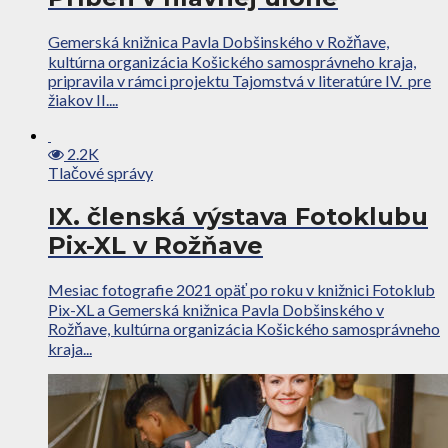
Gemerská knižnica Pavla Dobšinského v Rožňave,
kultúrna organizácia Košického samosprávneho kraja,
pripravila v rámci projektu Tajomstvá v literatúre IV. pre
žiakov II....
2.2K
Tlačové správy
IX. členská výstava Fotoklubu
Pix-XL v Rožňave
Mesiac fotografie 2021 opäť po roku v knižnici Fotoklub
Pix-XL a Gemerská knižnica Pavla Dobšinského v
Rožňave, kultúrna organizácia Košického samosprávneho
kraja...