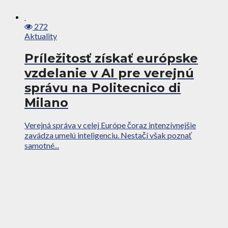
272
Aktuality
Príležitosť získať európske
vzdelanie v AI pre verejnú
správu na Politecnico di
Milano
Verejná správa v celej Európe čoraz intenzívnejšie
zavádza umelú inteligenciu. Nestačí však poznať
samotné...