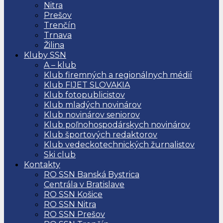
Nitra
Prešov
Trenčín
Trnava
Žilina
Kluby SSN
A – klub
Klub firemných a regionálnych médií
Klub FIJET SLOVAKIA
Klub fotopublicistov
Klub mladých novinárov
Klub novinárov seniorov
Klub poľnohospodárskych novinárov
Klub športových redaktorov
Klub vedeckotechnických žurnalistov
Ski club
Kontakty
RO SSN Banská Bystrica
Centrála v Bratislave
RO SSN Košice
RO SSN Nitra
RO SSN Prešov