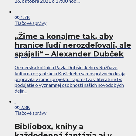
26. októbra 2021 o 17:00 hod....
1.7K
Tlačové správy
„Žime a konajme tak, aby
hranice ľudí nerozdeľovali, ale
spájali“ – Alexander Dubček
Gemerská knižnica Pavla Dobšinského v Rožňave,
kultúrna organizácia Košického samosprávneho kraja,
pripravila v rámci projektu Tajomstvá v literatúre IV.
podujatie o významnej osobnosti našich novodobých
dejín...
2.3K
Tlačové správy
Bibliobox, knihy a
každodenná fantázia aj v