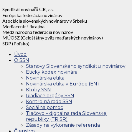
Syndikát novinářů ČR, z.s.
Európska federácia novinárov
Asociácia slovenských novinárov v Srbsku
Mediacentr Ukrajina
Medzinárodná federácia novinárov
MÚOSZ (Celoštátny zväz maďarských novinárov)
SDP (Poľsko)
Úvod
O SSN
Stanovy Slovenského syndikátu novinárov
Etický kódex novinára
Novinárska etika
Novinárska etika v Európe (EN)
Kluby SSN
Riadiace orgány SSN
Kontrolná rada SSN
Sociálna pomoc
Tlačovo – digitálna rada Slovenskej
republiky (TR SR)
Zásady na vykonanie referenda
Členstvo