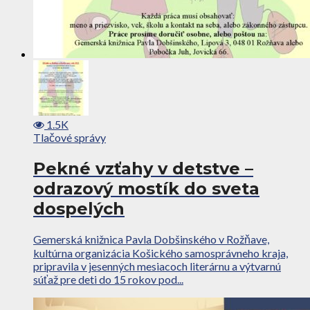
1.5K
Tlačové správy
Pekné vzťahy v detstve –
odrazový mostík do sveta
dospelých
Gemerská knižnica Pavla Dobšinského v Rožňave,
kultúrna organizácia Košického samosprávneho kraja,
pripravila v jesenných mesiacoch literárnu a výtvarnú
súťaž pre deti do 15 rokov pod...