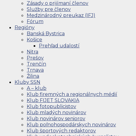
Zásady o prijímaní členov
Služby pre členov
Medzinárodný preukaz (IFJ)
Fórum
Regióny
Banská Bystrica
Košice
Prehľad udalostí
Nitra
Prešov
Trenčín
Trnava
Žilina
Kluby SSN
A – klub
Klub firemných a regionálnych médií
Klub FIJET SLOVAKIA
Klub fotopublicistov
Klub mladých novinárov
Klub novinárov seniorov
Klub poľnohospodárskych novinárov
Klub športových redaktorov