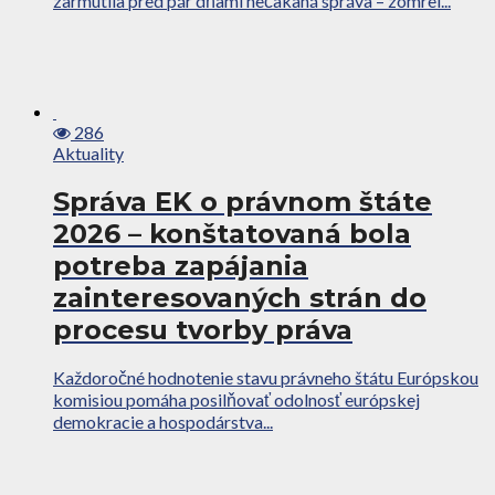
zarmútila pred pár dňami nečakaná správa – zomrel...
286
Aktuality
Správa EK o právnom štáte
2026 – konštatovaná bola
potreba zapájania
zainteresovaných strán do
procesu tvorby práva
Každoročné hodnotenie stavu právneho štátu Európskou
komisiou pomáha posilňovať odolnosť európskej
demokracie a hospodárstva...