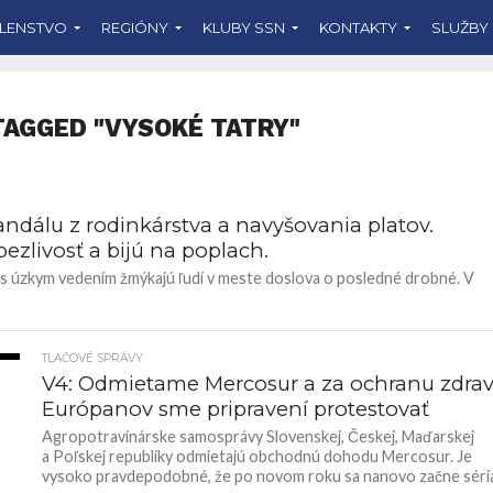
LENSTVO
REGIÓNY
KLUBY SSN
KONTAKTY
SLUŽBY
TAGGED "VYSOKÉ TATRY"
andálu z rodinkárstva a navyšovania platov.
ezlivosť a bijú na poplach.
 s úzkym vedením žmýkajú ľudí v meste doslova o posledné drobné. V
TLAČOVÉ SPRÁVY
36
V4: Odmietame Mercosur a za ochranu zdrav
Európanov sme pripravení protestovať
Agropotravinárske samosprávy Slovenskej, Českej, Maďarskej
a Poľskej republiky odmietajú obchodnú dohodu Mercosur. Je
vysoko pravdepodobné, že po novom roku sa nanovo začne séria.