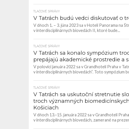
TLAČOVÉ SPRÁVY
V Tatrách budú vedci diskutovať o t
V dňoch 1. – 3. júna 2023 sa v Hoteli Panorama na
v interdisciplinárnych biovedách II, ktoré bude...
TLAČOVÉ SPRÁVY
V Tatrách sa konalo sympózium tro
prepájajú akademické prostredie a 
V polovici januára 2022 sa v Grandhoteli Praha v T
v interdisciplinárnych biovedách“. Toto sympózium bo
TLAČOVÉ SPRÁVY
V Tatrách sa uskutoční stretnutie s
troch významných biomedicínskych p
Košiciach
V dňoch 13.–15. januára 2022 sa v Grandhoteli Pra
v interdisciplinárnych biovedách, zamerané na preze