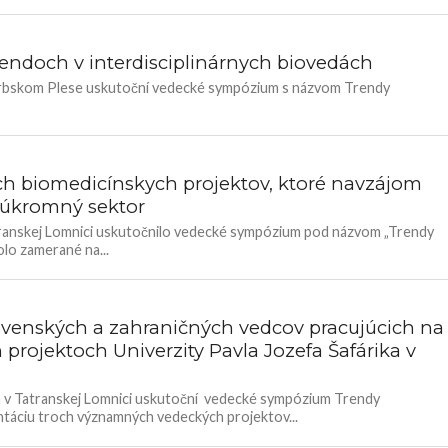
rendoch v interdisciplinárnych biovedách
 Štrbskom Plese uskutoční vedecké sympózium s názvom Trendy
ch biomedicínskych projektov, ktoré navzájom
súkromný sektor
atranskej Lomnici uskutočnilo vedecké sympózium pod názvom „Trendy
lo zamerané na...
lovenských a zahraničných vedcov pracujúcich na
rojektoch Univerzity Pavla Jozefa Šafárika v
ha v Tatranskej Lomnici uskutoční vedecké sympózium Trendy
ntáciu troch významných vedeckých projektov...