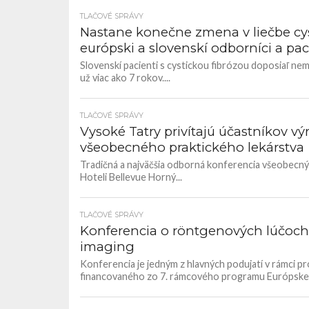
TLAČOVÉ SPRÁVY
Nastane konečne zmena v liečbe cyst
európski a slovenskí odborníci a pac
Slovenskí pacienti s cystickou fibrózou doposiaľ ne
už viac ako 7 rokov....
TLAČOVÉ SPRÁVY
Vysoké Tatry privítajú účastníkov v
všeobecného praktického lekárstva
Tradičná a najväčšia odborná konferencia všeobecnýc
Hoteli Bellevue Horný...
TLAČOVÉ SPRÁVY
Konferencia o röntgenových lúčoch 
imaging
Konferencia je jedným z hlavných podujatí v rámci pr
financovaného zo 7. rámcového programu Európskeh