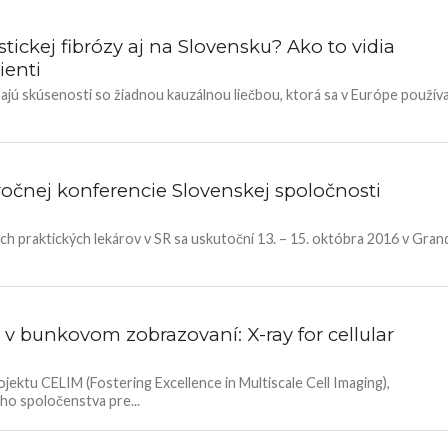
ickej fibrózy aj na Slovensku? Ako to vidia
ienti
majú skúsenosti so žiadnou kauzálnou liečbou, ktorá sa v Európe použív
ýročnej konferencie Slovenskej spoločnosti
h praktických lekárov v SR sa uskutoční 13. – 15. októbra 2016 v Gran
v bunkovom zobrazovaní: X-ray for cellular
ojektu CELIM (Fostering Excellence in Multiscale Cell Imaging),
o spoločenstva pre...