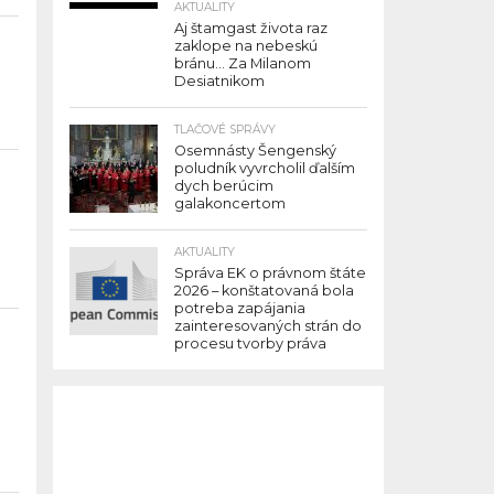
AKTUALITY
Aj štamgast života raz
zaklope na nebeskú
bránu… Za Milanom
Desiatnikom
TLAČOVÉ SPRÁVY
Osemnásty Šengenský
poludník vyvrcholil ďalším
dych berúcim
galakoncertom
AKTUALITY
Správa EK o právnom štáte
2026 – konštatovaná bola
potreba zapájania
zainteresovaných strán do
procesu tvorby práva