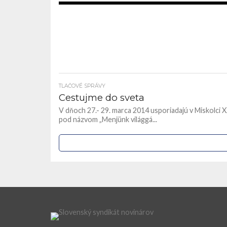
1.
TLAČOVÉ SPRÁVY
Cestujme do sveta
V dňoch 27.- 29. marca 2014 usporiadajú v Miskolci 
pod názvom „Menjünk világgá...