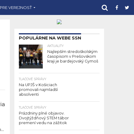
 PRE VEREJNOSŤ
POPULÁRNE NA WEBE SSN
AKTUALITY
Najlepším stredoškolským
časopisom v Prešovskom
kraji je bardejovský Gymoš
TLAČOVÉ SPRÁVY
Na UPJŠ v Košiciach
promovali najmladší
absolventi
ia
TLAČOVÉ SPRÁVY
Prázdniny plné objavov.
Dvojtýždňový STEM tábor
premení vedu na zážitok
..