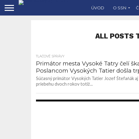
ÚVOD
O SSN
Č
ALL POSTS 
TLAČOVÉ SPRÁVY
Primátor mesta Vysoké Tatry čelí šk
Poslancom Vysokých Tatier došla trp
Súčasný primátor Vysokých Tatier Jozef Štefaňák aj
priebehu dvoch rokov totiž...
9