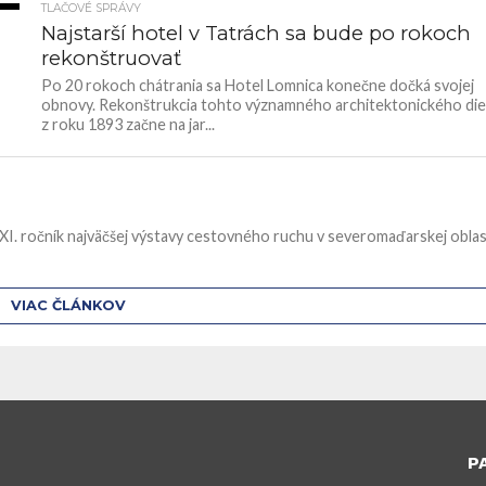
TLAČOVÉ SPRÁVY
9K
Najstarší hotel v Tatrách sa bude po rokoch
rekonštruovať
Po 20 rokoch chátrania sa Hotel Lomnica konečne dočká svojej
obnovy. Rekonštrukcia tohto významného architektonického die
z roku 1893 začne na jar...
XXI. ročník najväčšej výstavy cestovného ruchu v severomaďarskej oblas
VIAC ČLÁNKOV
P