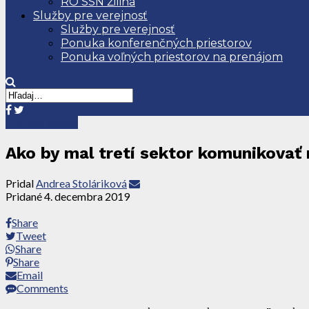
RO SSN Žilina
Služby pre verejnosť
Služby pre verejnosť
Ponuka konferenčných priestorov
Ponuka voľných priestorov na prenájom
Tlačové správy
Ako by mal tretí sektor komunikovať 
Pridal
Andrea Stoláriková
Pridané
4. decembra 2019
Share
Tweet
Share
Share
Email
Comments