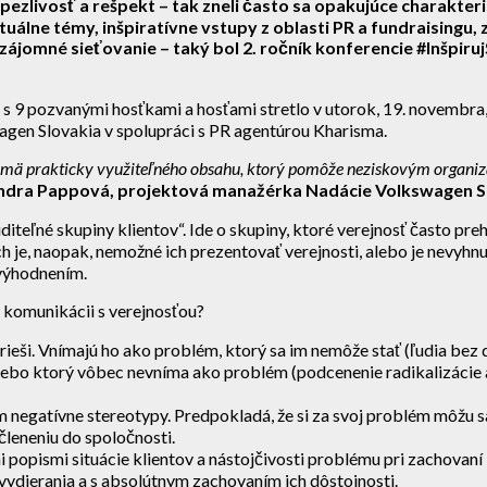
ezlivosť a rešpekt – tak zneli často sa opakujúce charakteris
tuálne témy, inšpiratívne vstupy z oblasti PR a fundraisingu,
zájomné sieťovanie – taký bol 2. ročník konferencie #Inšpiru
u s 9 pozvanými hosťkami a hosťami stretlo v utorok, 19. novembr
wagen Slovakia v spolupráci s PR agentúrou Kharisma.
ajmä prakticky využiteľného obsahu, ktorý pomôže neziskovým organizá
ndra Pappová,
projektová manažérka Nadácie Volkswagen S
iditeľné skupiny klientov“. Ide o skupiny, ktoré verejnosť často pr
ch je, naopak, nemožné ich prezentovať verejnosti, alebo je nevyhn
evýhodnením.
 komunikácii s verejnosťou?
 rieši. Vnímajú ho ako problém, ktorý sa im nemôže stať (ľudia bez
bo ktorý vôbec nevníma ako problém (podcenenie radikalizácie a 
im negatívne stereotypy. Predpokladá, že si za svoj problém môžu s
členeniu do spoločnosti.
opismi situácie klientov a nástojčivosti problému pri zachovaní 
ydierania a s absolútnym zachovaním ich dôstojnosti.