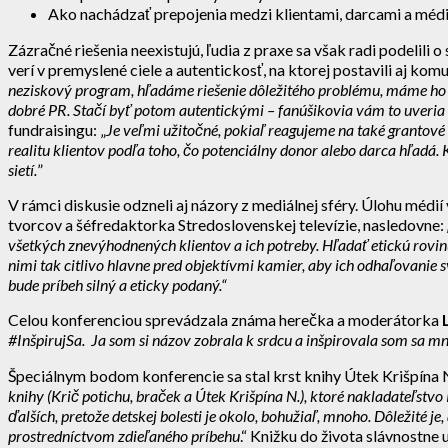
Ako nachádzať prepojenia medzi klientami, darcami a média
Zázračné riešenia neexistujú, ľudia z praxe sa však radi podelili 
verí v premyslené ciele a autentickosť, na ktorej postavili aj k
neziskový program, hľadáme riešenie dôležitého problému, máme ho po
dobré PR. Stačí byť potom autentickými – fanúšikovia vám to uveria
fundraisingu: „
Je veľmi užitočné, pokiaľ reagujeme na také grantov
realitu klientov podľa toho, čo potenciálny donor alebo darca hľadá.
sietí.
”
V rámci diskusie odzneli aj názory z mediálnej sféry. Úlohu médi
tvorcov a šéfredaktorka Stredoslovenskej televízie, nasledovne:
všetkých znevýhodnených klientov a ich potreby. Hľadať etickú rovin
nimi tak citlivo hlavne pred objektívmi kamier, aby ich odhaľovanie sv
bude príbeh silný a eticky podaný.“
Celou konferenciou sprevádzala známa herečka a moderátorka
#InšpirujSa. Ja som si názov zobrala k srdcu a inšpirovala som sa 
Špeciálnym bodom konferencie sa stal krst knihy Útek Krišpína 
knihy (Krič potichu, braček a Útek Krišpína N.), ktoré nakladateľs
ďalších, pretože detskej bolesti je okolo, bohužiaľ, mnoho. Dôležité j
prostredníctvom zdieľaného príbehu
.“ Knižku do života slávnostne