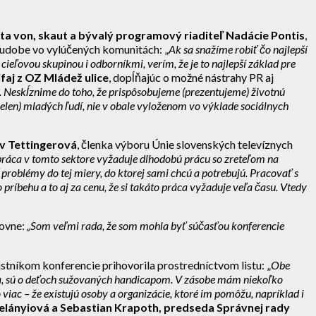
ta von, skaut a bývalý programový riaditeľ Nadácie Pontis
,
chudobe vo vylúčených komunitách: „
Ak sa snažíme robiť čo najlepší
eľovou skupinou i odborníkmi, verím, že je to najlepší základ pre
ifaj z OZ Mládež ulice
, dopĺňajúc o možné nástrahy PR aj
. Neskĺznime do toho, že prispôsobujeme (prezentujeme) životnú
ielen) mladých ľudí, nie v obale vyloženom vo výklade sociálnych
v Tettingerová
, členka výboru Únie slovenských televíznych
práca v tomto sektore vyžaduje dlhodobú prácu so zreteľom na
roblémy do tej miery, do ktorej sami chcú a potrebujú. Pracovať s
 príbehu a to aj za cenu, že si takáto práca vyžaduje veľa času. Vtedy
dovne:
„
Som veľmi rada, že som mohla byť súčasťou konferencie
stníkom konferencie prihovorila prostredníctvom listu: „
Obe
ila, sú o deťoch sužovaných handicapom. V zásobe mám niekoľko
 viac – že existujú osoby a organizácie, ktoré im pomôžu, napríklad i
lányiová a Sebastian Krapoth, predseda Správnej rady