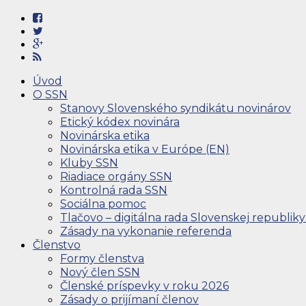
Úvod
O SSN
Stanovy Slovenského syndikátu novinárov
Etický kódex novinára
Novinárska etika
Novinárska etika v Európe (EN)
Kluby SSN
Riadiace orgány SSN
Kontrolná rada SSN
Sociálna pomoc
Tlačovo – digitálna rada Slovenskej republiky
Zásady na vykonanie referenda
Členstvo
Formy členstva
Nový člen SSN
Členské príspevky v roku 2026
Zásady o prijímaní členov