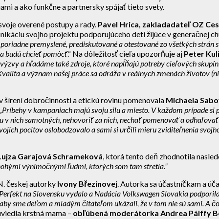
mi a ako funkčne a partnersky spájať tieto svety.
o svoje overené postupy a rady.
Pavel Hrica, zakladadateľ OZ Ces
omunikáciu svojho projektu podporujúceho deti žijúce v generačnej 
riadne premyslené, prediskutované a otestované zo všetkých strán s ci
 a budú chcieť pomôcť
.“ Na dôležitosť cieľa upozorňuje aj
Peter Kul
é výzvy a hľadáme také
zdroje, ktoré napĺňajú potreby cieľových skupín
 Kvalita a význam našej práce sa odráža v reálnych zmenách životov (n
í v šírení dobročinnosti a etickú rovinu pomenovala
Michaela Sabo
„
Príbehy v kampaniach majú svoju silu a miesto. V každom prípade si 
u v nich samotných, nehovoriť za nich, nechať pomenovať a odhaľovať p
ojich pocitov oslobodzovalo a sami si určili mieru zviditeľnenia svojho
Lujza Garajová Schrameková
, ktorá tento deň zhodnotila nasle
mnohými výnimočnými ľudmi, ktorých som tam stretla.”
N. českej autorky
Ivony Březinovej
. Autorka sa účastníčkam a úča
tvo Perfekt na Slovensku vydalo a Nadácia Volkswagen Slovakia podpor
e, aby sme deťom a mladým čitateľom ukázali, že v tom nie sú sami. A čo
 uviedla krstná mama –
obľúbená moderátorka Andrea Pálffy Be