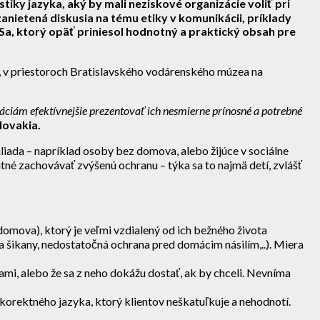
tiky jazyka, aký by mali neziskové organizácie voliť pri
 zanietená diskusia na tému etiky v komunikácii, príklady
jSa, ktorý opäť priniesol hodnotný a praktický obsah pre
a, v priestoroch Bratislavského vodárenského múzea na
ciám efektívnejšie prezentovať ich nesmierne prínosné a potrebné
lovakia.
ehliada – napríklad osoby bez domova, alebo žijúce v sociálne
utné zachovávať zvýšenú ochranu – týka sa to najmä detí, zvlášť
 domova), ktorý je veľmi vzdialený od ich bežného života
šikany, nedostatočná ochrana pred domácim násilím,..). Miera
ami, alebo že sa z neho dokážu dostať, ak by chceli. Nevníma
korektného jazyka, ktorý klientov neškatuľkuje a nehodnotí.