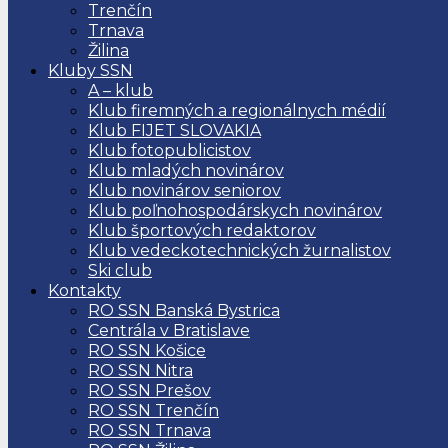
Trenčín
Trnava
Žilina
Kluby SSN
A – klub
Klub firemných a regionálnych médií
Klub FIJET SLOVAKIA
Klub fotopublicistov
Klub mladých novinárov
Klub novinárov seniorov
Klub poľnohospodárskych novinárov
Klub športových redaktorov
Klub vedeckotechnických žurnalistov
Ski club
Kontakty
RO SSN Banská Bystrica
Centrála v Bratislave
RO SSN Košice
RO SSN Nitra
RO SSN Prešov
RO SSN Trenčín
RO SSN Trnava