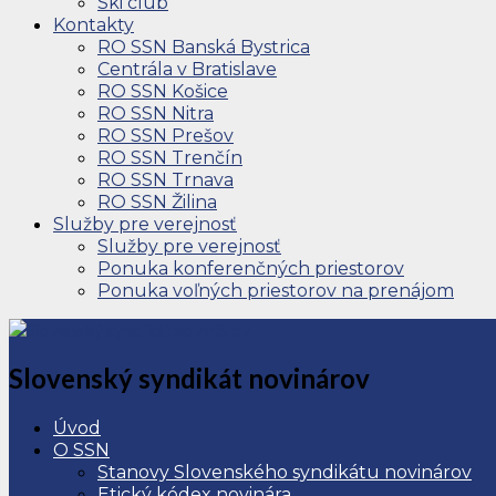
Ski club
Kontakty
RO SSN Banská Bystrica
Centrála v Bratislave
RO SSN Košice
RO SSN Nitra
RO SSN Prešov
RO SSN Trenčín
RO SSN Trnava
RO SSN Žilina
Služby pre verejnosť
Služby pre verejnosť
Ponuka konferenčných priestorov
Ponuka voľných priestorov na prenájom
Slovenský syndikát novinárov
Úvod
O SSN
Stanovy Slovenského syndikátu novinárov
Etický kódex novinára