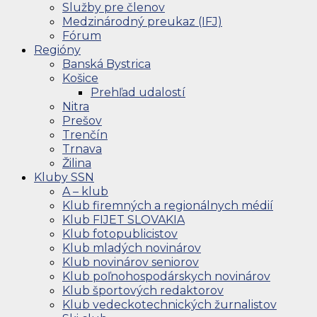
Služby pre členov
Medzinárodný preukaz (IFJ)
Fórum
Regióny
Banská Bystrica
Košice
Prehľad udalostí
Nitra
Prešov
Trenčín
Trnava
Žilina
Kluby SSN
A – klub
Klub firemných a regionálnych médií
Klub FIJET SLOVAKIA
Klub fotopublicistov
Klub mladých novinárov
Klub novinárov seniorov
Klub poľnohospodárskych novinárov
Klub športových redaktorov
Klub vedeckotechnických žurnalistov