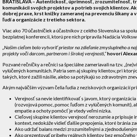
BRATISLAVA –
Autentickosť, úprimnosť, zrozumiteľnosť, trp
komunikácii svojich projektov a potrieb svojich klientov. Ak
dobrej praxe, krst knižky zameranej na prevenciu šikany a v
ľudí a organizácie z tretieho sektora.
Viac ako 70 účastníčiek a účastníkov z celého Slovenska sa spol
bezplatnej konferencii, ktorú pre nich pripravila Nadácia Volks
„Našim cieľom bolo vytvoriť priestor na zdieľanie zmysluplného a n
projekty voči darcom, partnerom i širokej verejnosti,“
hovorí Alexa
Pozvané rečníčky a rečníci sa špeciálne zameriavali na tzv. „(ne)v
vylúčených komunitách. Patria sem aj skupiny klientov, pri ktorý
takých, ktoré zažili násilie, alebo sa potýkajú so zdravotným zn
Akým najväčším výzvam čelia ľudia z neziskových organizácií pri
Verejnosť sa nevie identifikovať s javom, ktorý organizácia
(rozvojová pomoc, pomoc ľuďom z vylúčených komunít), ale
empatie a ochoty pomôcť je vtedy veľmi nízka.
Cieľovej skupine klientov verejnosť nerozumie a pripisuje 
kontext, nedokáže vidieť ďalšie prepojenia, ktoré bránia za
Ako udržať balans medzi zrozumiteľnými a zjednodušenými p
Ako prezentovať príbehy reálnych klientov bez emočného v