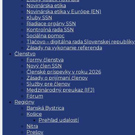
Novinárska etika
Novinárska etika v Európe (EN)
Kluby SSN
Riadiace orgány SSN
Kontrolná rada SSN
Sociálna pomoc
Tlačovo – digitálna rada Slovenskej republiky
Zásady na vykonanie referenda
Členstvo
Formy členstva
Nový člen SSN
Členské príspevky v roku 2026
Zásady o prijímaní členov
Služby pre členov
Medzinárodný preukaz (IFJ)
Fórum
Regióny
Banská Bystrica
Košice
Prehľad udalostí
Nitra
Prešov