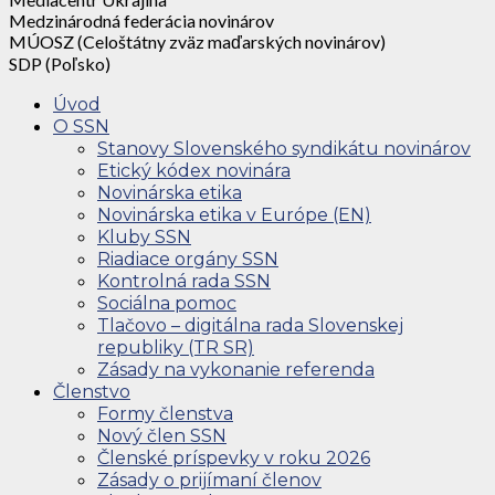
Medzinárodná federácia novinárov
MÚOSZ (Celoštátny zväz maďarských novinárov)
SDP (Poľsko)
Úvod
O SSN
Stanovy Slovenského syndikátu novinárov
Etický kódex novinára
Novinárska etika
Novinárska etika v Európe (EN)
Kluby SSN
Riadiace orgány SSN
Kontrolná rada SSN
Sociálna pomoc
Tlačovo – digitálna rada Slovenskej
republiky (TR SR)
Zásady na vykonanie referenda
Členstvo
Formy členstva
Nový člen SSN
Členské príspevky v roku 2026
Zásady o prijímaní členov