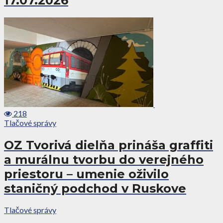
17.07.2026
218
Tlačové správy
OZ Tvorivá dielňa prináša graffiti
a murálnu tvorbu do verejného
priestoru – umenie oživilo
staničný podchod v Ruskove
Tlačové správy