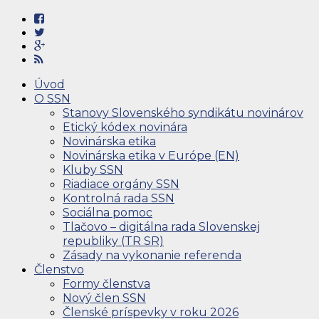
Úvod
O SSN
Stanovy Slovenského syndikátu novinárov
Etický kódex novinára
Novinárska etika
Novinárska etika v Európe (EN)
Kluby SSN
Riadiace orgány SSN
Kontrolná rada SSN
Sociálna pomoc
Tlačovo – digitálna rada Slovenskej
republiky (TR SR)
Zásady na vykonanie referenda
Členstvo
Formy členstva
Nový člen SSN
Členské príspevky v roku 2026