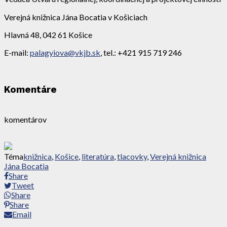
Verejná knižnica Jána Bocatia v Košiciach
Hlavná 48, 042 61 Košice
E-mail:
palagyiova@vkjb.sk
, tel.: +421 915 719 246
Komentáre
komentárov
Téma
knižnica
,
Košice
,
literatúra
,
tlacovky
,
Verejná knižnica
Jána Bocatia
Share
Tweet
Share
Share
Email