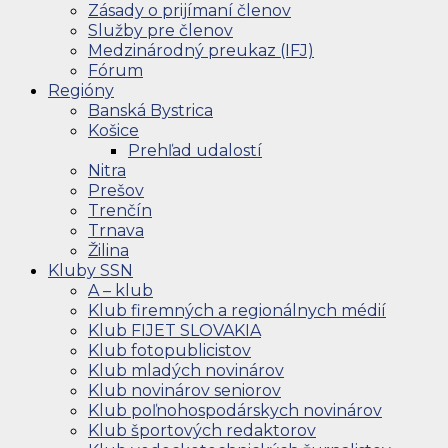
Zásady o prijímaní členov
Služby pre členov
Medzinárodný preukaz (IFJ)
Fórum
Regióny
Banská Bystrica
Košice
Prehľad udalostí
Nitra
Prešov
Trenčín
Trnava
Žilina
Kluby SSN
A – klub
Klub firemných a regionálnych médií
Klub FIJET SLOVAKIA
Klub fotopublicistov
Klub mladých novinárov
Klub novinárov seniorov
Klub poľnohospodárskych novinárov
Klub športových redaktorov