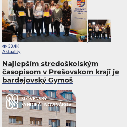
33.4K
Aktuality
Najlepším stredoškolským
časopisom v Prešovskom kraji je
bardejovský Gymoš