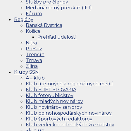
Služby pre členov
Medzinárodný preukaz (IFJ)
Fórum
Regióny
Banská Bystrica
Košice
Prehľad udalostí
Nitra
Prešov
Trenčín
Trnava
Žilina
Kluby SSN
A – klub
Klub firemných a regionálnych médií
Klub FIJET SLOVAKIA
Klub fotopublicistov
Klub mladých novinárov
Klub novinárov seniorov
Klub poľnohospodárskych novinárov
Klub športových redaktorov
Klub vedeckotechnických žurnalistov
Ski club