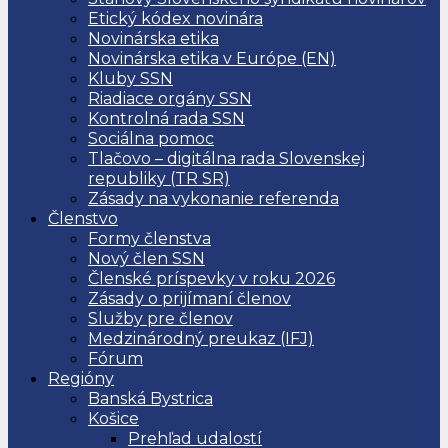
Etický kódex novinára
Novinárska etika
Novinárska etika v Európe (EN)
Kluby SSN
Riadiace orgány SSN
Kontrolná rada SSN
Sociálna pomoc
Tlačovo – digitálna rada Slovenskej
republiky (TR SR)
Zásady na vykonanie referenda
Členstvo
Formy členstva
Nový člen SSN
Členské príspevky v roku 2026
Zásady o prijímaní členov
Služby pre členov
Medzinárodný preukaz (IFJ)
Fórum
Regióny
Banská Bystrica
Košice
Prehľad udalostí