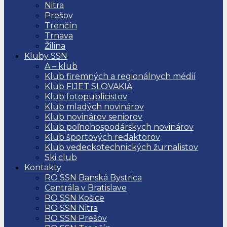
Nitra
Prešov
Trenčín
Trnava
Žilina
Kluby SSN
A – klub
Klub firemných a regionálnych médií
Klub FIJET SLOVAKIA
Klub fotopublicistov
Klub mladých novinárov
Klub novinárov seniorov
Klub poľnohospodárskych novinárov
Klub športových redaktorov
Klub vedeckotechnických žurnalistov
Ski club
Kontakty
RO SSN Banská Bystrica
Centrála v Bratislave
RO SSN Košice
RO SSN Nitra
RO SSN Prešov