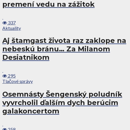
premení vedu na zážitok
337
Aktuality
Aj štamgast života raz zaklope na
nebeskú bránu… Za Milanom
Desiatnikom
295
Tlačové správy
Osemnásty Šengenský poludník
vyvrcholil ďalším dych berúcim
galakoncertom
258