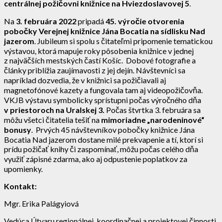
centrálnej požičovni knižnice na Hviezdoslavovej 5
.
Na
3. februára
2022
pripadá
45. výročie otvorenia
pobočky Verejnej knižnice Jána Bocatia na sídlisku Nad
jazerom
. Jubileum si spolu s čitateľmi pripomenie tematickou
výstavou, ktorá mapuje roky pôsobenia knižnice v jednej
z najväčších mestských častí Košíc. Dobové fotografie a
články priblížia zaujímavosti z jej dejín. Návštevníci sa
napríklad dozvedia, že v knižnici sa požičiavali aj
magnetofónové kazety a fungovala tam aj videopožičovňa.
VKJB výstavu symbolicky sprístupni počas výročného dňa
v priestoroch na Uralskej 3.
Počas štvrtka 3. februára sa
môžu všetci čitatelia tešiť na
mimoriadne „narodeninové“
bonusy
. Prvých 45 návštevníkov pobočky knižnice Jána
Bocatia Nad jazerom dostane milé prekvapenie a tí, ktorí si
prídu požičať knihy či zaspomínať, môžu počas celého dňa
využiť zápisné zdarma, ako aj odpustenie poplatkov za
upomienky.
Kontakt:
Mgr. Erika Palágyiová
Vedúca Útvaru regionálnej, koordinačnej a projektovej činnosti