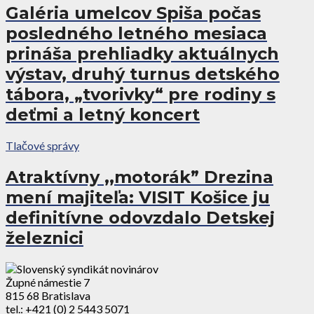
Galéria umelcov Spiša počas
posledného letného mesiaca
prináša prehliadky aktuálnych
výstav, druhý turnus detského
tábora, „tvorivky“ pre rodiny s
deťmi a letný koncert
Tlačové správy
Atraktívny ,,motorák” Drezina
mení majiteľa: VISIT Košice ju
definitívne odovzdalo Detskej
železnici
Župné námestie 7
815 68 Bratislava
tel.: +421 (0) 2 5443 5071