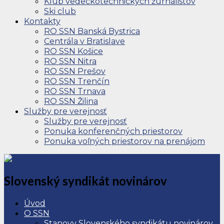
Klub vedeckotechnických žurnalistov
Ski club
Kontakty
RO SSN Banská Bystrica
Centrála v Bratislave
RO SSN Košice
RO SSN Nitra
RO SSN Prešov
RO SSN Trenčín
RO SSN Trnava
RO SSN Žilina
Služby pre verejnosť
Služby pre verejnosť
Ponuka konferenčných priestorov
Ponuka voľných priestorov na prenájom
Slovenský syndikát novinárov
Úvod
O SSN
Stanovy Slovenského syndikátu novinárov