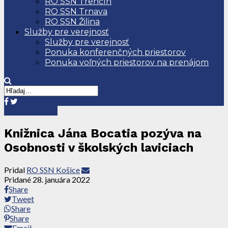
RO SSN Trenčín
RO SSN Trnava
RO SSN Žilina
Služby pre verejnosť
Služby pre verejnosť
Ponuka konferenčných priestorov
Ponuka voľných priestorov na prenájom
Tlačové správy
Knižnica Jána Bocatia pozýva na
Osobnosti v školských laviciach
Pridal
RO SSN Košice
Pridané
28. januára 2022
Share
Tweet
Share
Share
Email