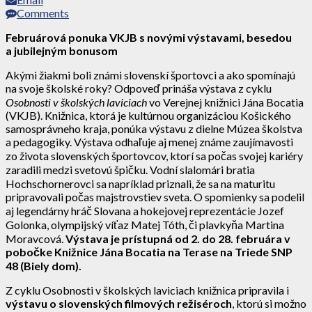
Comments
Februárová ponuka VKJB s novými výstavami, besedou
a jubilejným bonusom
Akými žiakmi boli známi slovenskí športovci a ako spomínajú
na svoje školské roky? Odpoveď prináša výstava z cyklu
Osobnosti v školských laviciach
vo Verejnej knižnici Jána Bocatia
(VKJB). Knižnica, ktorá je kultúrnou organizáciou Košického
samosprávneho kraja, ponúka výstavu z dielne Múzea školstva
a pedagogiky. Výstava odhaľuje aj menej známe zaujímavosti
zo života slovenských športovcov, ktorí sa počas svojej kariéry
zaradili medzi svetovú špičku. Vodní slalomári bratia
Hochschornerovci sa napríklad priznali, že sa na maturitu
pripravovali počas majstrovstiev sveta. O spomienky sa podelil
aj legendárny hráč Slovana a hokejovej reprezentácie Jozef
Golonka, olympijský víťaz Matej Tóth, či plavkyňa Martina
Moravcová.
Výstava je prístupná od 2. do 28. februára v
pobočke Knižnice Jána Bocatia na Terase na Triede SNP
48 (Biely dom).
Z cyklu Osobnosti v školských laviciach knižnica pripravila i
výstavu o slovenských filmových režiséroch
, ktorú si možno