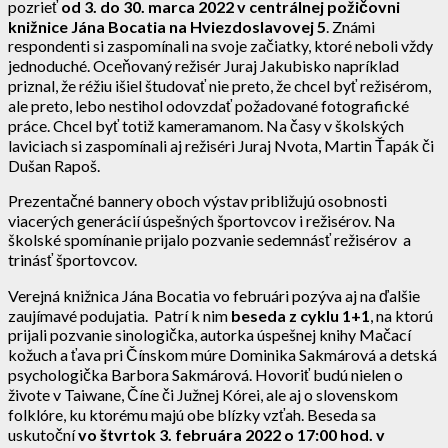
pozrieť
od 3. do 30. marca
2022 v centrálnej požičovni
knižnice Jána Bocatia
na Hviezdoslavovej 5
. Známi
respondenti si zaspomínali na svoje začiatky, ktoré neboli vždy
jednoduché. Oceňovaný režisér Juraj Jakubisko napríklad
priznal, že réžiu išiel študovať nie preto, že chcel byť režisérom,
ale preto, lebo nestihol odovzdať požadované fotografické
práce. Chcel byť totiž kameramanom. Na časy v školských
laviciach si zaspomínali aj režiséri Juraj Nvota, Martin Ťapák či
Dušan Rapoš.
Prezentačné bannery oboch výstav približujú osobnosti
viacerých generácií úspešných športovcov i režisérov. Na
školské spomínanie prijalo pozvanie sedemnásť režisérov a
trinásť športovcov.
Verejná knižnica Jána Bocatia vo februári pozýva aj na ďalšie
zaujímavé podujatia. Patrí k nim
beseda z cyklu 1+1
, na ktorú
prijali pozvanie sinologička, autorka úspešnej knihy Mačací
kožuch a ťava pri Čínskom múre Dominika Sakmárová a detská
psychologička Barbora Sakmárová. Hovoriť budú nielen o
živote v Taiwane, Číne či Južnej Kórei, ale aj o slovenskom
folklóre, ku ktorému majú obe blízky vzťah. Beseda sa
uskutoční
vo štvrtok 3. februára 2022 o 17:00 hod. v