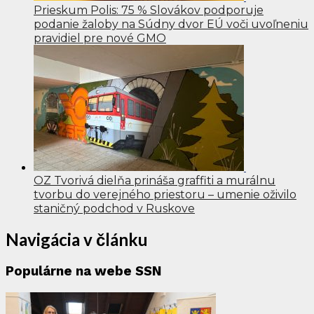
Prieskum Polis: 75 % Slovákov podporuje
podanie žaloby na Súdny dvor EÚ voči uvoľneniu
pravidiel pre nové GMO
OZ Tvorivá dielňa prináša graffiti a murálnu
tvorbu do verejného priestoru – umenie oživilo
staničný podchod v Ruskove
Navigácia v článku
Populárne na webe SSN