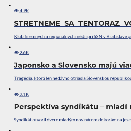
4.9K
STRETNEME SA TENTORAZ V
Klub firemných a regionálnych médií pri SSN v Bratislave pr
2.6K
Japonsko a Slovensko majú via
Tragédia, ktorá len nedávno otriasla Slovenskou republiko
2.1K
Perspektíva syndikátu – mladí 
Syndikát otvoril dvere mladým novinárom dokorán: na jese