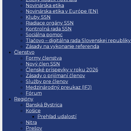
Novinárska etika
Novinárska etika v Európe (EN)
Kluby SSN
Riadiace orgány SSN
Kontrolná rada SSN
Sociálna pomoc
Tlačovo – digitálna rada Slovenskej republiky
Zásady na vykonanie referenda
Členstvo
Formy členstva
Nový člen SSN
Členské príspevky v roku 2026
Zásady o prijímaní členov
Služby pre členov
Medzinárodný preukaz (IFJ)
Fórum
Regióny
Banská Bystrica
Košice
Prehľad udalostí
Nitra
Prešov