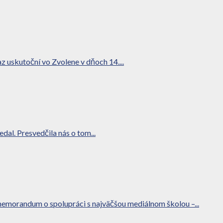
z uskutoční vo Zvolene v dňoch 14....
al. Presvedčila nás o tom...
memorandum o spolupráci s najväčšou mediálnom školou –...