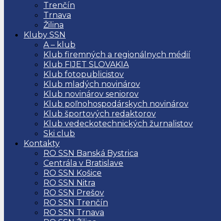
Trenčín
Trnava
Žilina
Kluby SSN
A – klub
Klub firemných a regionálnych médií
Klub FIJET SLOVAKIA
Klub fotopublicistov
Klub mladých novinárov
Klub novinárov seniorov
Klub poľnohospodárskych novinárov
Klub športových redaktorov
Klub vedeckotechnických žurnalistov
Ski club
Kontakty
RO SSN Banská Bystrica
Centrála v Bratislave
RO SSN Košice
RO SSN Nitra
RO SSN Prešov
RO SSN Trenčín
RO SSN Trnava