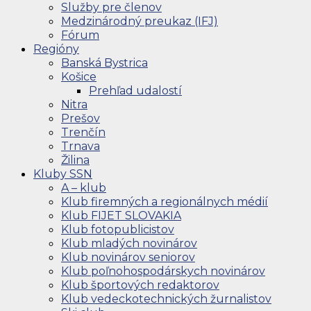
Služby pre členov
Medzinárodný preukaz (IFJ)
Fórum
Regióny
Banská Bystrica
Košice
Prehľad udalostí
Nitra
Prešov
Trenčín
Trnava
Žilina
Kluby SSN
A – klub
Klub firemných a regionálnych médií
Klub FIJET SLOVAKIA
Klub fotopublicistov
Klub mladých novinárov
Klub novinárov seniorov
Klub poľnohospodárskych novinárov
Klub športových redaktorov
Klub vedeckotechnických žurnalistov