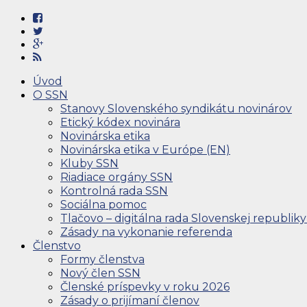
Úvod
O SSN
Stanovy Slovenského syndikátu novinárov
Etický kódex novinára
Novinárska etika
Novinárska etika v Európe (EN)
Kluby SSN
Riadiace orgány SSN
Kontrolná rada SSN
Sociálna pomoc
Tlačovo – digitálna rada Slovenskej republiky
Zásady na vykonanie referenda
Členstvo
Formy členstva
Nový člen SSN
Členské príspevky v roku 2026
Zásady o prijímaní členov