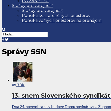
RO SSN Žilina
Služby pre verejnosť
Služby pre verejnosť
Ponuka konferenčných priestorov
Ponuka voľných priestorov na prenájom
Správy SSN
3.0K
13. snem Slovenského syndikát
Dňa 24. novembra sa v budove Domu novinárov na Župnom ná