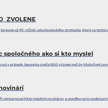
O ZVOLENE
ipravuje už 45. ročník celoslovenského stretnutia, ktoré sa tentora
c spoločného ako si kto myslel
u má v prípade Japonska oveľa hlbší význam než by ktokoľvek poved
novinári
ň reinkarnoval Klub mladých novinárov, a onedlho na to podpísal 