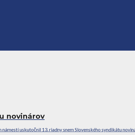
u novinárov
mestí uskutočnil 13. riadny snem Slovenského syndikátu novináro