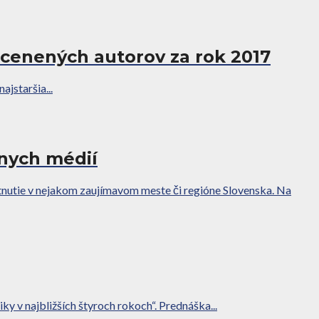
ocenených autorov za rok 2017
jstaršia...
lnych médií
tnutie v nejakom zaujímavom meste či regióne Slovenska. Na
ky v najbližších štyroch rokoch“. Prednáška...