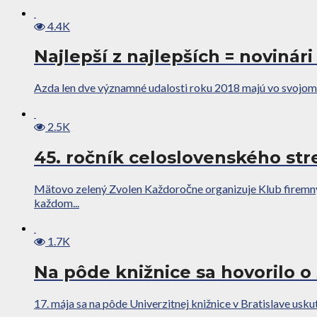
4.4K
Najlepší z najlepších = noviná
Azda len dve významné udalosti roku 2018 majú vo svojom ná
2.5K
45. ročník celoslovenského str
Mätovo zelený Zvolen Každoročne organizuje Klub firemnýc
každom...
1.7K
Na pôde knižnice sa hovorilo o 
17. mája sa na pôde Univerzitnej knižnice v Bratislave usku