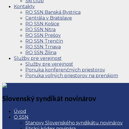
Ski club
Kontakty
RO SSN Banská Bystrica
Centrála v Bratislave
RO SSN Košice
RO SSN Nitra
RO SSN Prešov
RO SSN Trenčín
RO SSN Trnava
RO SSN Žilina
Služby pre verejnosť
Služby pre verejnosť
Ponuka konferenčných priestorov
Ponuka voľných priestorov na prenájom
Slovenský syndikát novinárov
Úvod
O SSN
Stanovy Slovenského syndikátu novinárov
Etický kódex novinára