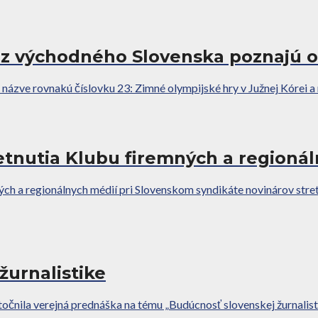
ri z východného Slovenska poznajú 
zve rovnakú číslovku 23: Zimné olympijské hry v Južnej Kórei a na
etnutia Klubu firemných a regioná
h a regionálnych médií pri Slovenskom syndikáte novinárov stre
žurnalistike
točnila verejná prednáška na tému „Budúcnosť slovenskej žurnalisti