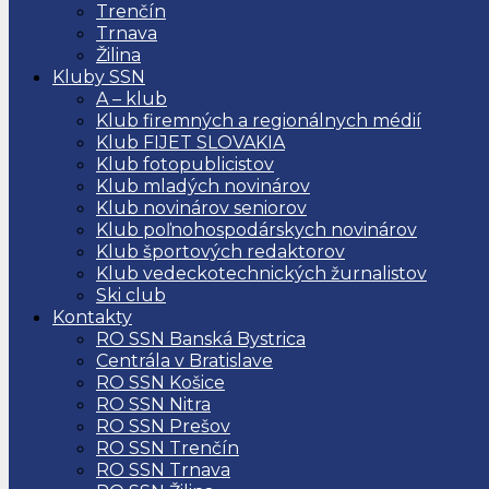
Trenčín
Trnava
Žilina
Kluby SSN
A – klub
Klub firemných a regionálnych médií
Klub FIJET SLOVAKIA
Klub fotopublicistov
Klub mladých novinárov
Klub novinárov seniorov
Klub poľnohospodárskych novinárov
Klub športových redaktorov
Klub vedeckotechnických žurnalistov
Ski club
Kontakty
RO SSN Banská Bystrica
Centrála v Bratislave
RO SSN Košice
RO SSN Nitra
RO SSN Prešov
RO SSN Trenčín
RO SSN Trnava