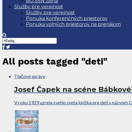
RO SSN Žilina
Služby pre verejnosť
Služby pre verejnosť
Ponuka konferenčných priestorov
Ponuka voľných priestorov na prenájom
All posts tagged "deti"
Tlačové správy
Josef Čapek na scéne Bábkovéh
V roku 1929 uzrela svetlo sveta knižka pre deti s názvom O 