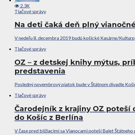
2.3K
Tlačové správy
Na deti čaká deň plný vianočné
V nedeľu 8. decembra 2019 budú košické Kasárne/Kulturpark
Tlačové správy
OZ – z detskej knihy mýtus, p
predstavenia
Posledný novembrový piatok bude v Štátnom divadle Košice
Tlačové správy
Čarodejník z krajiny OZ poteší 
do Košíc z Berlína
V čase pred blížiacimi sa Vianocami poteší Balet Štátneho 