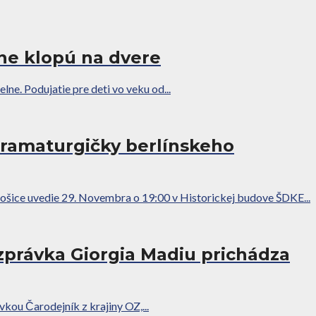
lne klopú na dvere
e. Podujatie pre deti vo veku od...
dramaturgičky berlínskeho
Košice uvedie 29. Novembra o 19:00 v Historickej budove ŠDKE...
ozprávka Giorgia Madiu prichádza
kou Čarodejník z krajiny OZ,...