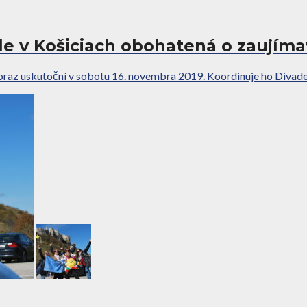
le v Košiciach obohatená o zaujím
raz uskutoční v sobotu 16. novembra 2019. Koordinuje ho Divadelný