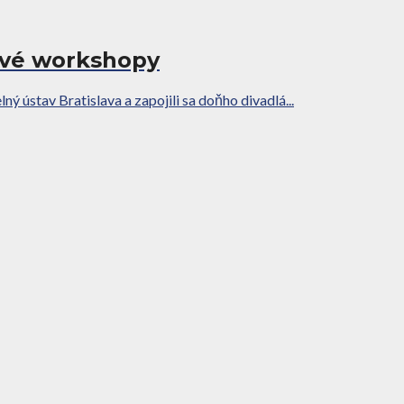
avé workshopy
 ústav Bratislava a zapojili sa doňho divadlá...