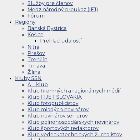
Služby pre členov
Medzinárodný preukaz (IFJ)
Fórum
Regióny
Banská Bystrica
Košice
Prehľad udalostí
Nitra
Prešov
Trenčín
Trnava
Žilina
Kluby SSN
A – klub
Klub firemných a regionálnych médií
Klub FIJET SLOVAKIA
Klub fotopublicistov
Klub mladých novinárov
Klub novinárov seniorov
Klub poľnohospodárskych novinárov
Klub športových redaktorov
Klub vedeckotechnických žurnalistov