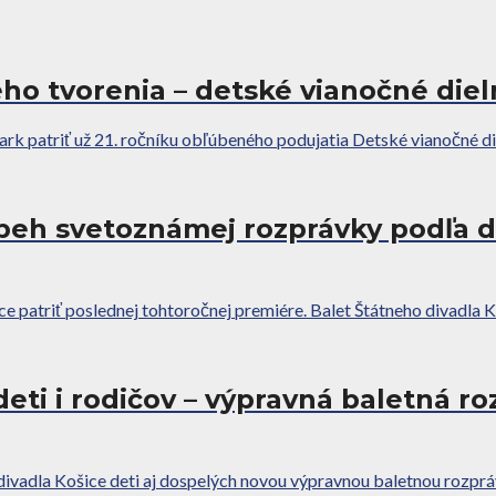
ho tvorenia – detské vianočné die
 patriť už 21. ročníku obľúbeného podujatia Detské vianočné dieln
ríbeh svetoznámej rozprávky podľa 
 patriť poslednej tohtoročnej premiére. Balet Štátneho divadla 
deti i rodičov – výpravná baletná r
divadla Košice deti aj dospelých novou výpravnou baletnou rozpráv