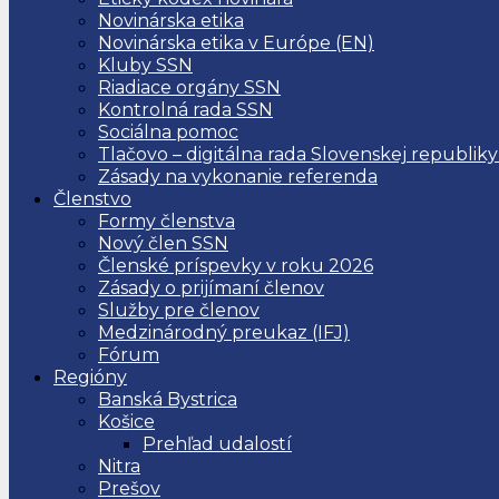
Novinárska etika
Novinárska etika v Európe (EN)
Kluby SSN
Riadiace orgány SSN
Kontrolná rada SSN
Sociálna pomoc
Tlačovo – digitálna rada Slovenskej republiky
Zásady na vykonanie referenda
Členstvo
Formy členstva
Nový člen SSN
Členské príspevky v roku 2026
Zásady o prijímaní členov
Služby pre členov
Medzinárodný preukaz (IFJ)
Fórum
Regióny
Banská Bystrica
Košice
Prehľad udalostí
Nitra
Prešov