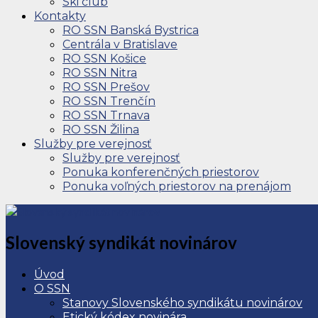
Ski club
Kontakty
RO SSN Banská Bystrica
Centrála v Bratislave
RO SSN Košice
RO SSN Nitra
RO SSN Prešov
RO SSN Trenčín
RO SSN Trnava
RO SSN Žilina
Služby pre verejnosť
Služby pre verejnosť
Ponuka konferenčných priestorov
Ponuka voľných priestorov na prenájom
Slovenský syndikát novinárov
Úvod
O SSN
Stanovy Slovenského syndikátu novinárov
Etický kódex novinára