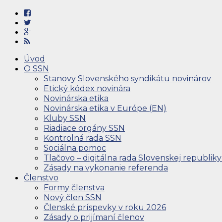
Úvod
O SSN
Stanovy Slovenského syndikátu novinárov
Etický kódex novinára
Novinárska etika
Novinárska etika v Európe (EN)
Kluby SSN
Riadiace orgány SSN
Kontrolná rada SSN
Sociálna pomoc
Tlačovo – digitálna rada Slovenskej republiky
Zásady na vykonanie referenda
Členstvo
Formy členstva
Nový člen SSN
Členské príspevky v roku 2026
Zásady o prijímaní členov