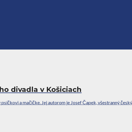
o divadla v Košiciach
psíčkovi a mačičke. Jej autorom je Josef Čapek, všestranný český ume