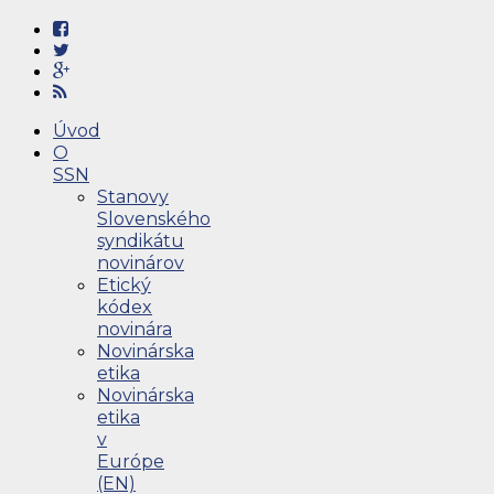
Úvod
O
SSN
Stanovy
Slovenského
syndikátu
novinárov
Etický
kódex
novinára
Novinárska
etika
Novinárska
etika
v
Európe
(EN)